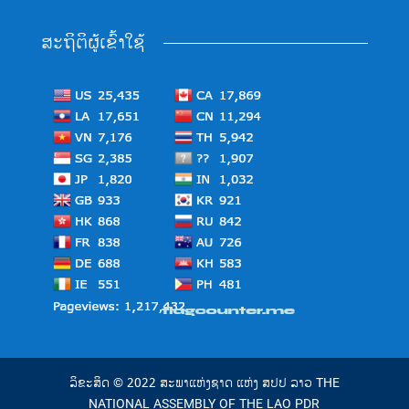
ສະຖິຕິຜູ້ເຂົ້າໃຊ້
ລິຂະສິດ © 2022 ສະພາແຫ່ງຊາດ ແຫ່ງ ສປປ ລາວ THE
NATIONAL ASSEMBLY OF THE LAO PDR