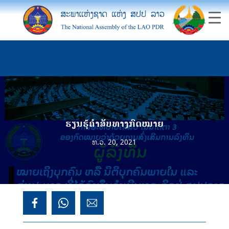
ຮຽນຮູ້ຄຳສັບທາງກົດໝາຍ
ທ.ວ. 20, 2021