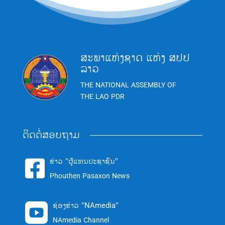
ສະພາແຫ່ງຊາດ ແຫ່ງ ສປປ
ລາວ
THE NATIONAL ASSEMBLY OF
THE LAO PDR
ຕິດຕໍ່ສອບຖາມ
ຂ່າວ "ຜູ້ແທນປະຊາຊົນ"

Phouthen Pasaxon News
ຊ່ອງຂ່າວ "NAmedia"

NAmedia Channel