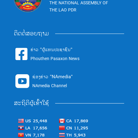
THE NATIONAL ASSEMBLY OF
THE LAO PDR
ຕິດຕໍ່ສອບຖາມ
ຂ່າວ "ຜູ້ແທນປະຊາຊົນ"

Phouthen Pasaxon News
ຊ່ອງຂ່າວ "NAmedia"

NAmedia Channel
ສະຖິຕິຜູ້ເຂົ້າໃຊ້