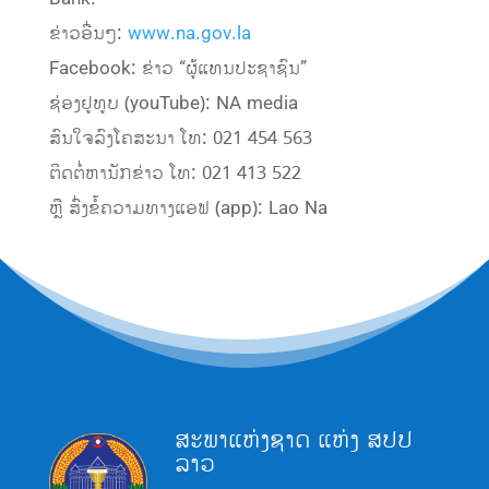
ຂ່າວອື່ນໆ:
www.na.gov.la
Facebook: ຂ່າວ “ຜູ້ແທນປະຊາຊົນ”
ຊ່ອງຢູທູບ (youTube): NA media
ສົນໃຈລົງໂຄສະນາ ໂທ: 021 454 563
ຕິດຕໍ່ຫານັກຂ່າວ ໂທ: 021 413 522
ຫຼື ສົ່ງຂໍ້ຄວາມທາງແອຟ (app): Lao Na
ສະພາແຫ່ງຊາດ ແຫ່ງ ສປປ
ລາວ