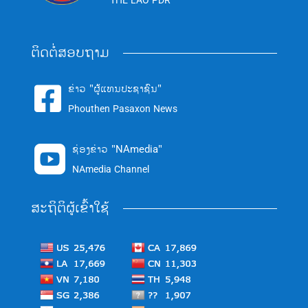
THE LAO PDR
ຕິດຕໍ່ສອບຖາມ
ຂ່າວ "ຜູ້ແທນປະຊາຊົນ"

Phouthen Pasaxon News
ຊ່ອງຂ່າວ "NAmedia"

NAmedia Channel
ສະຖິຕິຜູ້ເຂົ້າໃຊ້