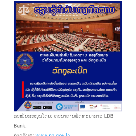
ສະໜັບສະໜູນໂດຍ: ທະນາຄານພັດທະນາລາວ LDB
Bank.
ຂ່າວອື່ນໆ:
www.na.gov.la