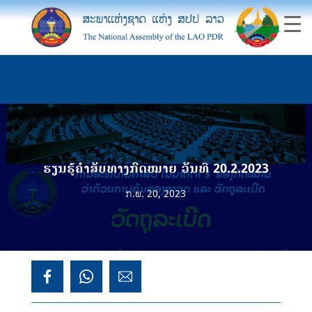
ຮຽນຮູ້ຄຳສັບທາງກົດໝາຍ ວັນທີ 20.2.2023
ກ.ພ. 20, 2023