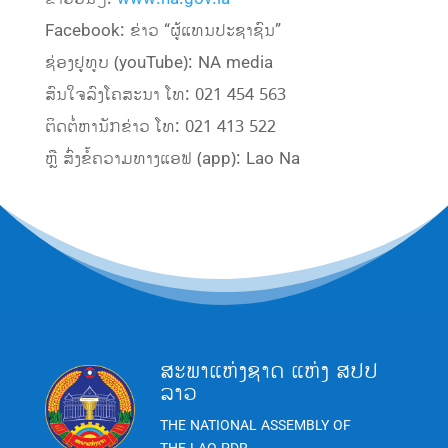
Facebook: ຂ່າວ “ຜູ້ແທນປະຊາຊົນ”
ຊ່ອງຢູທູບ (youTube): NA media
ສົນໃຈລົງໂຄສະນາ ໂທ: 021 454 563
ຕິດຕໍ່ຫານັກຂ່າວ ໂທ: 021 413 522
ຫຼື ສົ່ງຂໍ້ຄວາມທາງແອຟ (app): Lao Na
ສະພາແຫ່ງຊາດ ແຫ່ງ ສປປ
ລາວ
THE NATIONAL ASSEMBLY OF