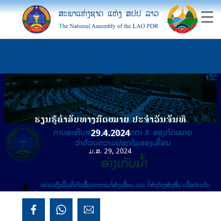
ຮຽນຮູ້ຄຳສັບທາງກົດໝາຍ ປະຈຳວັນຈັນທີ
29.4.2024
ມ.ສ. 29, 2024