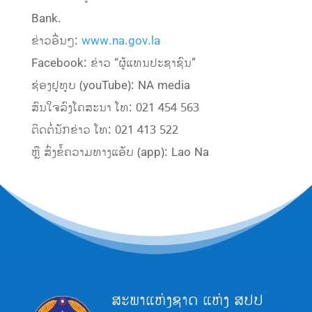
Bank.
ຂ່າວອື່ນໆ:
www.na.gov.la
Facebook: ຂ່າວ “ຜູ້ແທນປະຊາຊົນ”
ຊ່ອງຢູທູບ (youTube): NA media
ສົນໃຈລົງໂຄສະນາ ໂທ: 021 454 563
ຕິດຕໍ່ນັກຂ່າວ ໂທ: 021 413 522
ຫຼື ສົ່ງຂໍ້ຄວາມທາງແອັບ (app): Lao Na
ສະພາແຫ່ງຊາດ ແຫ່ງ ສປປ