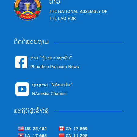
ລາວ
THE NATIONAL ASSEMBLY OF
THE LAO PDR
ຕິດຕໍ່ສອບຖາມ
ຂ່າວ "ຜູ້ແທນປະຊາຊົນ"

Phouthen Pasaxon News
ຊ່ອງຂ່າວ "NAmedia"

NAmedia Channel
ສະຖິຕິຜູ້ເຂົ້າໃຊ້