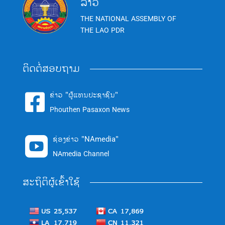
ລາວ
THE NATIONAL ASSEMBLY OF
THE LAO PDR
ຕິດຕໍ່ສອບຖາມ
ຂ່າວ "ຜູ້ແທນປະຊາຊົນ"

Phouthen Pasaxon News
ຊ່ອງຂ່າວ "NAmedia"

NAmedia Channel
ສະຖິຕິຜູ້ເຂົ້າໃຊ້