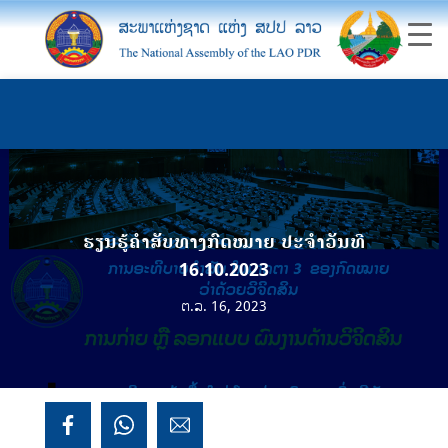
ຮຽນຮູ້ຄຳສັບທາງກົດໝາຍ ປະຈຳວັນທີ
16.10.2023
ຕ.ລ. 16, 2023