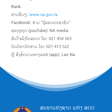
Bank.
ຂ່າວອື່ນໆ:
www.na.gov.la
Facebook: ຂ່າວ “ຜູ້ແທນປະຊາຊົນ”
ຊ່ອງຢູທູບ (youTube): NA media
ສົນໃຈລົງໂຄສະນາ ໂທ: 021 454 563
ຕິດຕໍ່ຫານັກຂ່າວ ໂທ: 021 413 522
ຫຼື ສົ່ງຂໍ້ຄວາມທາງແອຟ (app): Lao Na
ສະພາແຫ່ງຊາດ ແຫ່ງ ສປປ