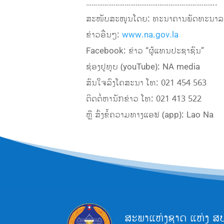
……………………………………………………………..
ສະໜັບສະໜູນໂດຍ: ທະນາຄານພັດທະນາລ
ຂ່າວອື່ນໆ:
www.na.gov.la
Facebook: ຂ່າວ “ຜູ້ແທນປະຊາຊົນ”
ຊ່ອງຢູທູບ (youTube): NA media
ສົນໃຈລົງໂຄສະນາ ໂທ: 021 454 563
ຕິດຕໍ່ຫານັກຂ່າວ ໂທ: 021 413 522
ຫຼື ສົ່ງຂໍ້ຄວາມທາງແອຟ (app): Lao Na
ສະພາແຫ່ງຊາດ ແຫ່ງ ສ