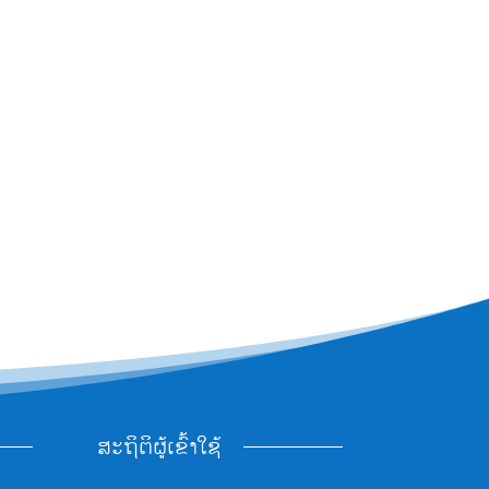
ສະຖິຕິຜູ້ເຂົ້າໃຊ້