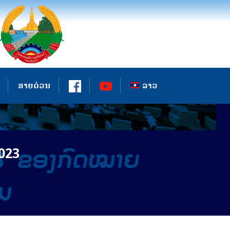
ສາຍດ່ວນ
ລາວ
023