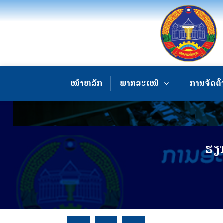
ໜ້າຫລັກ
ພາກສະເໜີ
ການຈັດຕັ້
ຮຽ