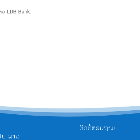
າວ LDB Bank.
ຕິດຕໍ່ສອບຖາມ
ປປ ລາວ