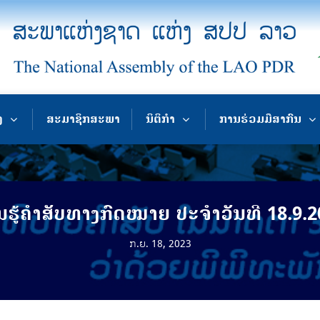
ງ
ສະມາຊິກສະພາ
ນິຕິກຳ
ການຮ່ວມມືສາກົນ
ນຮູ້ຄຳສັບທາງກົດໝາຍ ປະຈຳວັນທີ 18.9.2
ກ.ຍ. 18, 2023