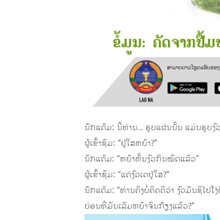
ນັກແຕ້ມ: ນີ້ທ່ານ… ຮູບແຜ່ນນັ້ນ ແມ່ນຮູບງົ
ຜູ້ເຂົ້າຊົມ: “ຢູ່ໃສຫຍ້າ?”
ນັກແຕ້ມ: “ຫຍ້າຫັ້ນງົວກິນໝົດແລ້ວ”
ຜູ້ເຂົ້າຊົມ: “ແຕ່ງົວເດຢູ່ໃສ?”
ນັກແຕ້ມ: “ທ່ານຄົງບໍ່ຄິດຕີວ່າ ງົວມັນຊິໄປໂງ່ຢ
ບ່ອນທີ່ມັນເລັມຫຍ້າຈົນກ້ຽງແລ້ວ?”