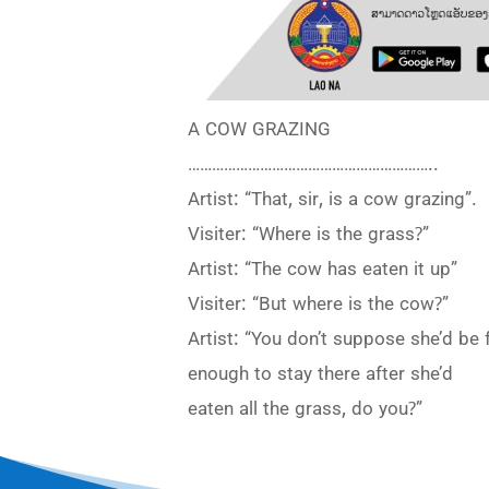
A COW GRAZING
……………………………………………………..
Artist: “That, sir, is a cow grazing”.
Visiter: “Where is the grass?”
Artist: “The cow has eaten it up”
Visiter: “But where is the cow?”
Artist: “You don’t suppose she’d be 
enough to stay there after she’d
eaten all the grass, do you?”