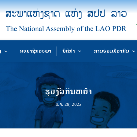
ງ
ສະມາຊິກສະພາ
ນິຕິກຳ
ການຮ່ວມມືສາກົນ
ຮູບງົວກິນຫຍ້າ
ພ.ຈ. 28, 2022