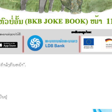
ວກຳລັງກິນຫຍ້າ”.
ືນຢູ່