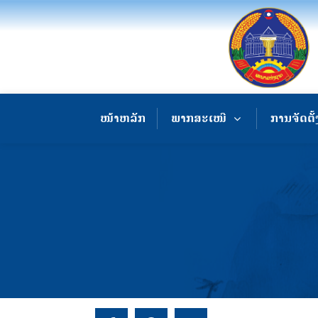
ໜ້າຫລັກ
ພາກສະເໜີ
ການຈັດຕັ້