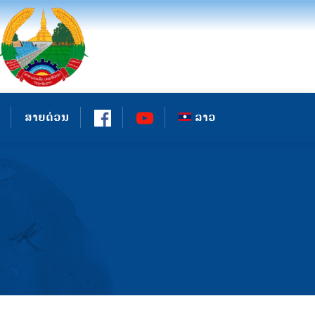
ສາຍດ່ວນ
ລາວ