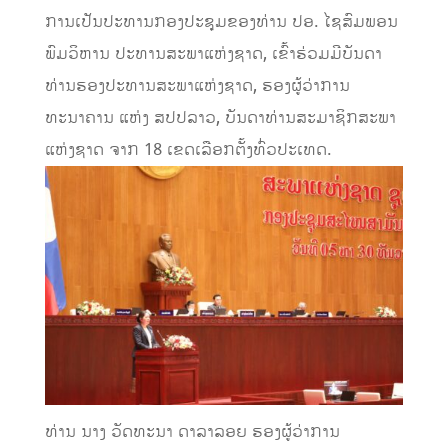
ການເປັນປະທານກອງປະຊຸມຂອງທ່ານ ປອ. ໄຊສົມພອນ
ພົມວິຫານ ປະທານສະພາແຫ່ງຊາດ, ເຂົ້າຮ່ວມມີບັນດາ
ທ່ານຮອງປະທານສະພາແຫ່ງຊາດ, ຮອງຜູ້ວ່າການ
ທະນາຄານ ແຫ່ງ ສປປລາວ, ບັນດາທ່ານສະມາຊິກສະພາ
ແຫ່ງຊາດ ຈາກ 18 ເຂດເລືອກຕັ້ງທົ່ວປະເທດ.
ທ່ານ ນາງ ວັດທະນາ ດາລາລອຍ ຮອງຜູ້ວ່າການ