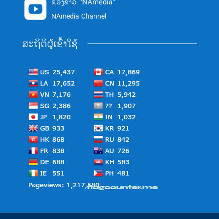
ຊ່ອງຂ່າວ "NAmedia"

NAmedia Channel
ສະຖິຕິຜູ້ເຂົ້າໃຊ້