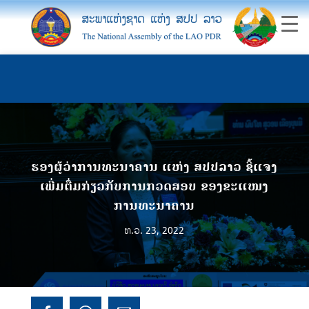
ຮອງຜູ້ວ່າການທະນາຄານ ແຫ່ງ ສປປລາວ ຊີ້ແຈງ
ເພີ່ມຕື່ມກ່ຽວກັບການກວດສອບ ຂອງຂະແໜງ
ການທະນາຄານ
ທ.ວ. 23, 2022