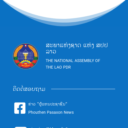
ສະພາແຫ່ງຊາດ ແຫ່ງ ສປປ
ລາວ
THE NATIONAL ASSEMBLY OF
THE LAO PDR
ຕິດຕໍ່ສອບຖາມ
ຂ່າວ "ຜູ້ແທນປະຊາຊົນ"

Phouthen Pasaxon News