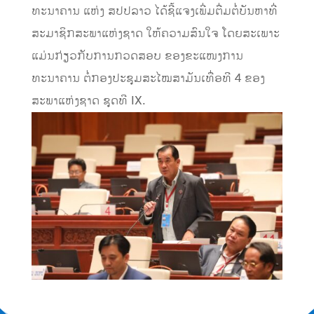
ທະນາຄານ ແຫ່ງ ສປປລາວ ໄດ້ຊີ້ແຈງເພີ່ມຕື່ມຕໍ່ບັນຫາທີ່
ສະມາຊິກສະພາແຫ່ງຊາດ ໃຫ້ຄວາມສົນໃຈ ໂດຍສະເພາະ
ແມ່ນກ່ຽວກັບການກວດສອບ ຂອງຂະແໜງການ
ທະນາຄານ ຕໍ່ກອງປະຊຸມສະໄໝສາມັນເທື່ອທີ 4 ຂອງ
ສະພາແຫ່ງຊາດ ຊຸດທີ IX.