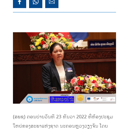
(ສພຊ) ຕອນບ່າຍວັນທີ 23 ທັນວາ 2022 ທີ່ຫ້ອງປະຊຸມ
ໃຫຍ່ຂອງສະພາແຫ່ງຊາດ ນະຄອນຫຼວງວຽງຈັນ ໂດຍ