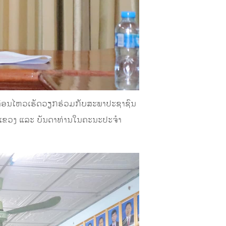
ື່ອນໄຫວເຮັດວຽກຮ່ວມກັບສະພາປະຊາຊົນ
ນແຂວງ ແລະ ບັນດາທ່ານໃນຄະນະປະຈໍາ