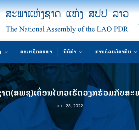
ງ
ສະມາຊິກສະພາ
ນິຕິກຳ
ການຮ່ວມມືສາກົນ
ດ(ສພຊ)ເຄື່ອນໄຫວເຮັດວຽກຮ່ວມກັບສະພາ
ມ.ນ. 28, 2022