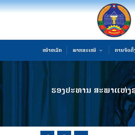
ໜ້າຫລັກ
ພາກສະເໜີ
ການຈັດຕັ້
ຮອງປະທານ ສະພາແຫ່ງຊາ