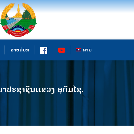
ສາຍດ່ວນ
ລາວ
ປະຊາຊົນແຂວງ ອຸດົມໄຊ.