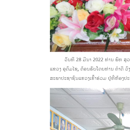
ວັນທີ 28 ມີນາ 2022 ທ່ານ ພົທ ສຸວອ
ແຂວງ ອຸດົມໄຊ, ຕ້ອນຮັບໂດຍທ່ານ ຄໍາດ
ສະພາປະຊາຊົນແຂວງເຂົ້າຮ່ວມ ຢູ່ທີ່ຫ້ອງປ