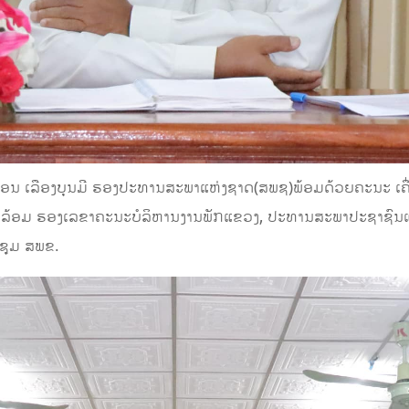
ນ ເລືອງບຸນມີ ຮອງປະທານສະພາແຫ່ງຊາດ(ສພຊ)ພ້ອມດ້ວຍຄະນະ ເຄ
ີ ວົງລ້ອມ ຮອງເລຂາຄະນະບໍລິຫານງານພັກແຂວງ, ປະທານສະພາປະຊາຊົ
ະຊຸມ ສພຂ.