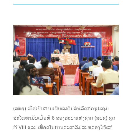
(ສພຊ) ເພືື່ອເປັນການເຜີຍແຜ່ຜົນສໍາເລັດກອງປະຊຸມ
ສະໄໝສາມັນເມື່ອທີ 8 ຂອງສະພາແຫ່ງຊາດ (ສພຊ) ຊຸດ
ທີ VIII ແລະ ເພື່ອເປັນການສະເຫລີມສະຫລອງໃຫ້ແກ່