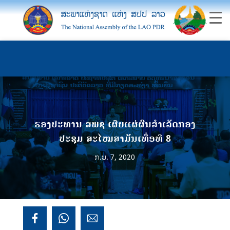
ຮອງປະທານ ສພຊ ເຜີຍແຜ່ຜົນສຳເລັດກອງ
ປະຊຸມ ສະໄໝສາມັນເທື່ອທີ 8
ກ.ພ. 7, 2020