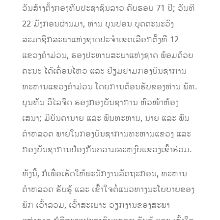
ວັນສ້າງຕັ້ງກອງທັບປະຊາຊົນລາວ ຄົບຮອບ 71 ປີ; ວັນທີ
22 ມັງກອນຜ່ານມາ, ທ່ານ ບຸນປອນ ບຸດຕະນະວົງ
ສະມາຊິກສະພາແຫ່ງຊາດປະຈຳເຂດເລືອກຕັ້ງທີ 12
ແຂວງຄຳມ່ວນ, ຮອງປະທານສະພາແຫ່ງຊາດ ພ້ອມດ້ວຍ
ຄະນະ ໄດ້ເຄື່ອນໄຫວ ແລະ ຢ້ຽມຢາມກອງບັນຊາການ
ທະຫານແຂວງຄຳມ່ວນ ໂດຍການຕ້ອນຮັບຂອງທ່ານ ພັທ.
ບຸນທັນ ວິໄລຈິດ ຮອງກອງບັນຊາການ ຫົວໜ້າຫ້ອງ
ເສນາ; ມີບັນດານາຍ ແລະ ພົນທະຫານ, ນາຍ ແລະ ພົນ
ຕຳຫລວດ ພາຍໃນກອງບັນຊາການທະຫານແຂວງ ແລະ
ກອງບັນຊາການປ້ອງກັນຄວາມສະຫງົບແຂວງເຂົ້າຮ່ວມ.
ທັງນີ້, ກໍເພື່ອເຮັດໃຫ້ພະນັກງານລັດຖະກອນ, ທະຫານ
ຕຳຫລວດ ຮັບຮູ້ ແລະ ເຂົ້າໃຈຕໍ່ແນວທາງນະໂຍບາຍຂອງ
ພັກ ເວົ້າລວມ, ເວົ້າສະເພາະ ວຽກງານຂອງສະພາ