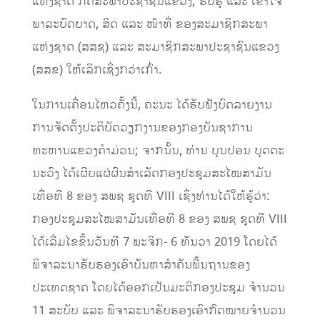
ແຫ່ງຊາດ ກໍຄືສະພາປະຊາຊົນແຂວງ; ຮັບຮູ້ ແລະ ເຂົ້າໃຈ
ພາລະບົດບາດ, ສິດ ແລະ ໜ້າທີ່ ຂອງສະມາຊິກສະພາ
ແຫ່ງຊາດ (ສສຊ) ແລະ ສະມາຊິກສະພາປະຊາຊົນແຂວງ
(ສສຂ) ໃຫ້ເລິກເຊິ່ງກວ່າເກົ່າ.
ໃນການເຄື່ອນໄຫວຄັ້ງນີ້, ຄະນະ ໄດ້ຮັບຟັງບົດລາຍງານ
ການຈັດຕັ້ງປະຕິບັດວຽກງານຂອງກອງບັນຊາການ
ທະຫານແຂວງຄຳມ່ວນ; ຈາກນັ້ນ, ທ່ານ ບຸນປອນ ບຸດຕະ
ນະວົງ ໄດ້ເຜີຍແຜ່ຜົນສຳເລັດກອງປະຊຸມສະໄໝສາມັນ
ເທື່ອທີ 8 ຂອງ ສພຊ ຊຸດທີ VIII ເຊິ່ງທ່ານໄດ້ໃຫ້ຮູ້ວ່າ:
ກອງປະຊຸມສະໄໝສາມັນເທື່ອທີ 8 ຂອງ ສພຊ ຊຸດທີ VIII
ໄດ້ເລີ່ມໄຂຂຶ້ນວັນທີ 7 ພະຈິກ- 6 ທັນວາ 2019 ໂດຍໄດ້
ພິຈາລະນາຮັບຮອງເອົາບັນຫາສໍາຄັນພື້ນຖານຂອງ
ປະເທດຊາດ ໂດຍໄດ້ອອກເປັນມະຕິກອງປະຊຸມ ຈຳນວນ
11 ສະບັບ ແລະ ພິຈາລະນາຮັບຮອງເອົາກົດໝາຍຈຳນວນ