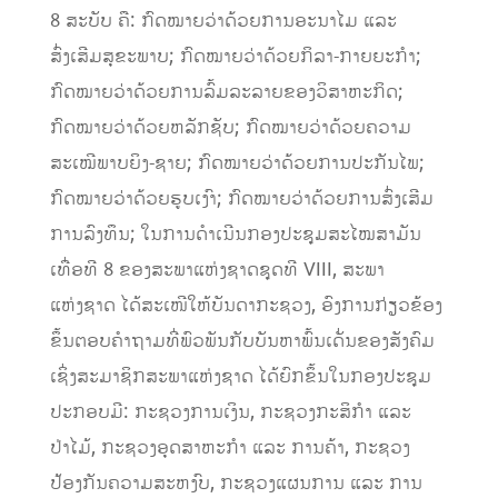
8 ສະບັບ ຄື: ກົດໝາຍວ່າດ້ວຍການອະນາໄມ ແລະ
ສົ່ງເສີມສຸຂະພາບ; ກົດໝາຍວ່າດ້ວຍກິລາ-ກາຍຍະກຳ;
ກົດໝາຍວ່າດ້ວຍການລົ້ມລະລາຍຂອງວິສາຫະກິດ;
ກົດໝາຍວ່າດ້ວຍຫລັກຊັບ; ກົດໝາຍວ່າດ້ວຍຄວາມ
ສະເໝີພາບຍິງ-ຊາຍ; ກົດໝາຍວ່າດ້ວຍການປະກັນໄພ;
ກົດໝາຍວ່າດ້ວຍຮູບເງົາ; ກົດໝາຍວ່າດ້ວຍການສົ່ງເສີມ
ການລົງທຶນ; ໃນການດຳເນີນກອງປະຊຸມສະໄໝສາມັນ
ເທື່ອທີ 8 ຂອງສະພາແຫ່ງຊາດຊຸດທີ VIII, ສະພາ
ແຫ່ງຊາດ ໄດ້ສະເໜີໃຫ້ບັນດາກະຊວງ, ອົງການກ່ຽວຂ້ອງ
ຂຶ້ນຕອບຄໍາຖາມທີ່ພົວພັນກັບບັນຫາພົ້ນເດັ່ນຂອງສັງຄົມ
ເຊິ່ງສະມາຊິກສະພາແຫ່ງຊາດ ໄດ້ຍົກຂຶ້ນໃນກອງປະຊຸມ
ປະກອບມີ: ກະຊວງການເງິນ, ກະຊວງກະສິກຳ ແລະ
ປ່າໄມ້, ກະຊວງອຸດສາຫະກຳ ແລະ ການຄ້າ, ກະຊວງ
ປ້ອງກັນຄວາມສະຫງົບ, ກະຊວງແຜນການ ແລະ ການ