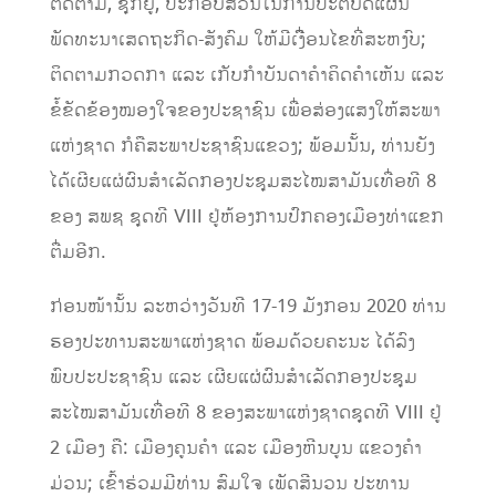
ຕິດຕາມ, ຊຸກຍູ້, ປະກອບສ່ວນໃນການປະຕິບັດແຜນ
ພັດທະນາເສດຖະກິດ-ສັງຄົມ ໃຫ້ມີເງືື່ອນໄຂທີ່ສະຫງົບ;
ຕິດຕາມກວດກາ ແລະ ເກັບກຳບັນດາຄຳຄິດຄຳເຫັນ ແລະ
ຂໍ້ຂັດຂ້ອງໝອງໃຈຂອງປະຊາຊົນ ເພື່ອສ່ອງແສງໃຫ້ສະພາ
ແຫ່ງຊາດ ກໍຄືສະພາປະຊາຊົນແຂວງ; ພ້ອມນັ້ນ, ທ່ານຍັງ
ໄດ້ເຜີຍແຜ່ຜົນສຳເລັດກອງປະຊຸມສະໄໝສາມັນເທື່ອທີ 8
ຂອງ ສພຊ ຊຸດທີ VIII ຢູ່ຫ້ອງການປົກຄອງເມືອງທ່າແຂກ
ຕື່ມອີກ.
ກ່ອນໜ້ານັ້ນ ລະຫວ່າງວັນທີ 17-19 ມັງກອນ 2020 ທ່ານ
ຮອງປະທານສະພາແຫ່ງຊາດ ພ້ອມດ້ວຍຄະນະ ໄດ້ລົງ
ພົບປະປະຊາຊົນ ແລະ ເຜີຍແຜ່ຜົນສຳເລັດກອງປະຊຸມ
ສະໄໝສາມັນເທື່ອທີ 8 ຂອງສະພາແຫ່ງຊາດຊຸດທີ VIII ຢູ່
2 ເມືອງ ຄື: ເມືອງຄູນຄໍາ ແລະ ເມືອງຫີນບູນ ແຂວງຄໍາ
ມ່ວນ; ເຂົ້າຮ່ວມມີທ່ານ ສົມໃຈ ເພັດສີນວນ ປະທານ