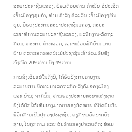
ສະພາປະຊາຊົນແຂວງ, ພ້ອມດ້ວຍທ່ານ ຄໍາໜັ້ນ ສໍປະເສີດ
ເຈົ້າເມືອງໆຄູນຄໍາ, ທ່ານ ຄໍາສິງ ອໍລະວັນ ເຈົ້າເມືອງໆຫີນ
ບູນ, ມີຮອງປະທານສະພາປະຊາຊົນແຂວງ, ຄະນະ
ເລຂາທິການສະພາປະຊາຊົນແຂວງ, ພະນັກງານ-ລັດຖະ
ກອນ, ທະຫານ-ຕໍາຫລວດ, ເລຂາໜ່ວຍພັກບ້ານ-ນາຍ
ບ້ານ ຕະຫລອດຮອດພໍ່ເເມ່ປະຊາຊົນເຂົ້າຮ່ວມຮັບຟັງ
ທັງໝົດ 209 ທ່ານ ຍິງ 49 ທ່ານ.
ການລົງເຜີຍແຜ່ໃນຄັ້ງນີ້, ໄດ້ຮັບຟັງການລາຍງານ
ສະພາບການພັດທະນາເສດຖະກິດ-ສັງຄົມຂອງເມືອງ
ແລະ ບ້ານ; ຈາກນັ້ນ, ທ່ານຮອງປະທານສະພາແຫ່ງຊາດ
ຍັງໄດ້ຍົກໃຫ້ເຫັນບາງມາດຕາຂອງກົດໝາຍ ທີ່ຕິດພັນກັບ
ຊີວິດການເປັນຢູ່ຂອງປະຊາຊົນ, ວຽກງານບົດບາດຍິງ-
ຊາຍ, ໄພຄຸກຄາມ ແລະ ຜົນຮ້າຍຂອງຢາເສບຕິດ; ພ້ອມ