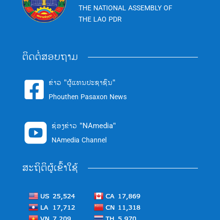
THE NATIONAL ASSEMBLY OF
THE LAO PDR
ຕິດຕໍ່ສອບຖາມ
ຂ່າວ "ຜູ້ແທນປະຊາຊົນ"

Phouthen Pasaxon News
ຊ່ອງຂ່າວ "NAmedia"

NAmedia Channel
ສະຖິຕິຜູ້ເຂົ້າໃຊ້