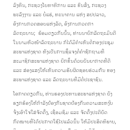
ລົງທຶນ, ກະຊວງໂຍທາທິການ ແລະ ຂົນສົ່ງ, ກະຊວງ
ພະລັງງານ ແລະ ບໍ່ແຮ່, ທະນາຄານ ແຫ່ງ ສປປລາວ,
ອົງການກວດສອບແຫ່ງລັດ, ອົງການກວດກາ
ລັດຖະບານ; ພ້ອມດຽວກັນນັ້ນ, ທ່ານນາຍົກລັດຖະມົນຕີ
ໃນນາມຫົວໜ້າລັດຖະບານ ກໍໄດ້ມີຄຳເຫັນຕໍ່ກອງປະຊຸມ
ສະພາແຫ່ງຊາດ ທັງເປັນການຊີ້ແຈງຕໍ່ຄຳຊັກຖາມທີ່
ສະມາຊິກສະພາແຫ່ງຊາດ ຍົກຂຶ້ນດ້ວຍບັນຍາກາດທີ່ດີ
ແລະ ສ່ອງແສງໃຫ້ເຫັນຄວາມຮັບຜິດຊອບຮ່ວມກັນ ຂອງ
ສະພາແຫ່ງຊາດ ແລະ ລັດຖະບານທີ່ມີຕໍ່ປະຊາຊົນ.
ໂອກາດດຽວກັນ, ທ່ານຮອງປະທານສະພາແຫ່ງຊາດ ຍັງ
ຮຽກຮ້ອງໃຫ້ກຳລັງປ້ອງກັນຊາດປ້ອງກັນຄວາມສະຫງົບ
ຈົ່ງເອົາໃຈໃສ່ຈັດຕັ້ງ, ເຊື່ອມຊຶມ ແລະ ຈັດຕັ້ງປະຕິບັດ
ກົດໝາຍທີ່ໄດ້ປະກາດໃຊ້ໄປແລ້ວນັ້ນ ໃຫ້ມີປະສິດທິພາບ,