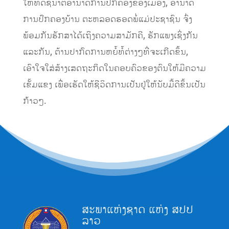
ໃຫ້ທິດຊີ້ນຳຕໍ່ອຳນາດການປົກຄອງຂອງເມືອງ, ອຳນາດ
ການປົກຄອງບ້ານ ຕະຫລອດຮອດພໍ່ແມ່ປະຊາຊົນ ຈົ່ງ
ພ້ອມກັນຮັກສາໄດ້ເຖິງຄວາມສາມັກຄີ, ຮັກແພງເຊິ່ງກັນ
ແລະກັນ, ຕ້ານປາກົດການຫຍໍ້ທໍ້ຕ່າງໆທີ່ຈະເກີດຂຶ້ນ,
ເອົາໃຈໃສ່ສ້າງເສດຖະກິດໃນຄອບຄົວຂອງຕົນໃຫ້ມີຄວາມ
ເຂັ້ມແຂງ ເພື່ອເຮັດໃຫ້ຊີວິດການເປັນຢູ່ໃຫ້ນັບມື້ດີຂຶ້ນເປັນ
ກ້າວໆ.
ສະພາແຫ່ງຊາດ ແຫ່ງ ສປປ
ລາວ