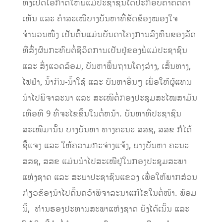
ທັງເປີດໂອກາດໃຫ້ພໍ່ແມ່ປະຊາຊົນໄດ້ປະກອບຄຳຄິດຄຳ
ເຫັນ ແລະ ຄຳສະເໜີບາງບັນຫາທີ່ຂັດຂ້ອງໝອງໃຈ
ຈຳນວນໜຶ່ງ ເປັນຕົ້ນແມ່ນບັນດາໂຄງການລົງທຶນຂອງລັດ
ທີ່ສົ່ງຜົນກະທົບຕໍ່ຊີວິດການເປັນຢູ່ຂອງພໍ່ແມ່ປະຊາຊົນ
ແລະ ສິ່ງແວດລ້ອມ, ບັນຫາພື້ນຖານໂຄງລ່າງ, ເສັ້ນທາງ,
ໄຟຟ້າ, ນ້ຳກິນ-ນ້ຳໃຊ້ ແລະ ບັນຫາອື່ນໆ ເພື່ອໃຫ້ຜູ້ແທນ
ນໍາໄປພິຈາລະນາ ແລະ ສະເໜີຕໍ່ກອງປະຊຸມສະໄໝສາມັນ
ເທື່ອທີ 9 ທີ່ຈະໄຂຂຶ້ນໃນຕໍ່ຫນ້າ. ບັນຫາທີ່ປະຊາຊົນ
ສະເໜີມານັ້ນ ບາງບັນຫາ ທາງຄະນະ ສສຊ, ສສຂ ກໍໄດ້
ຊີ້ແຈງ ແລະ ໃຫ້ຄວາມກະຈ່າງແຈ້ງ, ບາງບັນຫາ ຄະນະ
ສສຊ, ສສຂ ແມ່ນນຳໄປສະເໜີຢູ່ໃນກອງປະຊຸມສະພາ
ແຫ່ງຊາດ ແລະ ສະພາປະຊາຊົນແຂວງ ເພື່ອໃຫ້ພາກສ່ວນ
ກ່ຽວຂ້ອງນຳໄປຄົ້ນຄວ້າພິຈາລະນາແກ້ໄຂໃນຕໍ່ໜ້າ. ພ້ອມ
ນີ້, ທ່ານຮອງປະທານສະພາແຫ່ງຊາດ ຍັງໄດ້ເນັ້ນ ແລະ