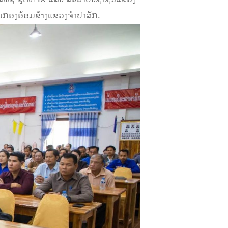
ມກອງອ້ອມຂ້າງແຂວງຈໍາປາສັກ.