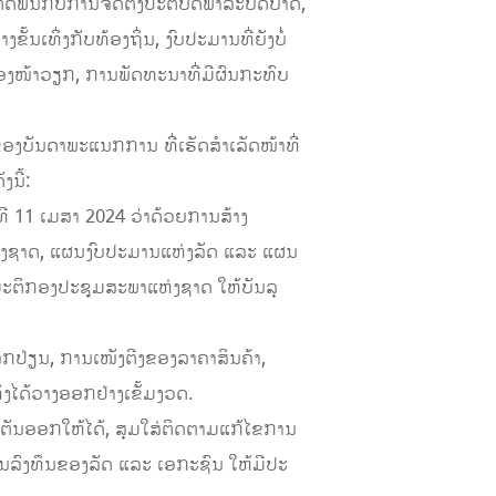
່ຕິດພັນກັບການຈັດຕັ້ງປະຕິບັດພາລະບົດບາດ,
ນເທິ່ງກັບທ້ອງຖິ່ນ, ງົບປະມານທີ່ຍັງບໍ່
ອງໜ້າວຽກ, ການພັດທະນາທີ່ມີຜົນກະທົບ
ງບັນດາພະແນກການ ທີ່ເຮັດສໍາເລັດໜ້າທີ່
ນີ້:
ີ 11 ເມສາ 2024 ວ່າດ້ວຍການສ້າງ
ຫ່ງຊາດ, ແຜນງົບປະມານແຫ່ງລັດ ແລະ ແຜນ
ມະຕິກອງປະຊຸມສະພາແຫ່ງຊາດ ໃຫ້ບັນລຸ
ກປ່ຽນ, ການເໜັງຕີງຂອງລາຄາສິນຄ້າ,
ທິງໄດ້ວາງອອກຢ່າງເຂັ້ມງວດ.
ຸດຕັນອອກໃຫ້ໄດ້, ສຸມໃສ່ຕິດຕາມແກ້ໄຂການ
ນລົງທຶນຂອງລັດ ແລະ ເອກະຊົນ ໃຫ້ມີປະ