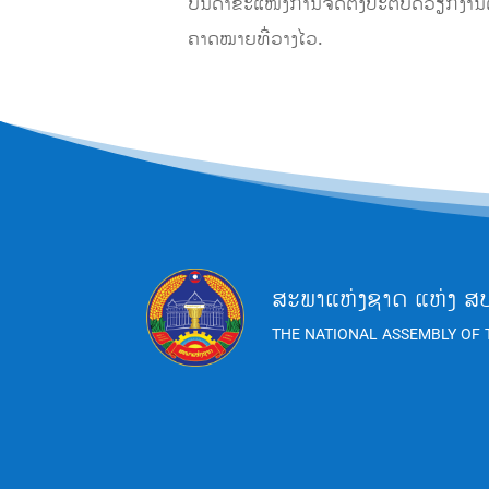
ບັນດາຂະແໜງການຈັດຕັ້ງປະຕິບັດວຽກງານ
ຄາດໝາຍທີ່ວາງໄວ.
ສະພາແຫ່ງຊາດ ແຫ່ງ ສ
THE NATIONAL ASSEMBLY OF 