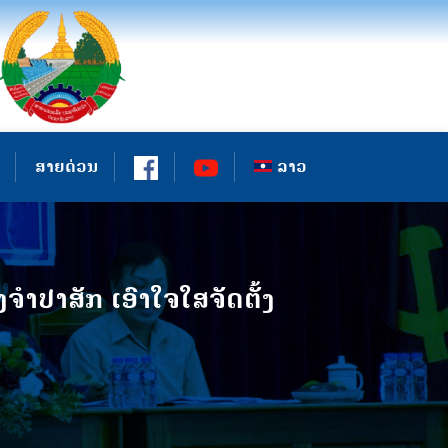
ສາຍດ່ວນ
ລາວ
ປາສັກ ເອົາໃຈໃສຈັດຕັ້ງ