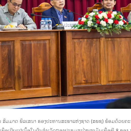
່ານ ສົມມາດ ພົລເສນາ ຮອງປະທານສະພາແຫ່ງຊາດ (ສພຊ) ພ້ອມດ້ວຍຄະ
ງເພື່ອເຜີຍແຜ່ເນື້ອໃນຜົນສໍາເລັດກອງປະຊຸມສະໄໝສາມັນເທື່ອທີ 8 ຂ