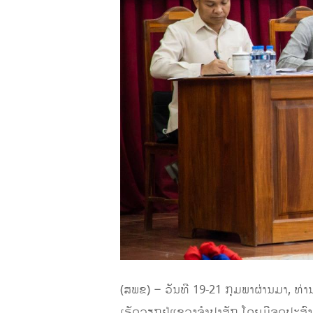
(ສພຂ) – ວັນທີ 19-21 ກຸມພາຜ່ານມາ, ທ
ເຮັດວຽກຢູ່ແຂວງຈໍາປາສັກ ໂດຍມີຈຸດປະສົ