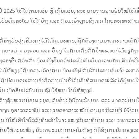
ປີ 2025 ໃຫ້ໄດ້ຕາມແຜນ ຫຼື ເກີນແຜນ, ຂະຫຍາຍຖານລາຍຮັບໃໝ່ໃຫ້ເພີ່ມ
ຫ້ເປັນທັນສະໄໝ ໃຫ້ກວ້າງ ແລະ ກວມເອົາຫຼາຍຂົງເຂດ ໂດຍສະເພາະການ
ກໍ່ສ້າງປັບປຸງເສັ້ນທາງໃຫ້ໄດ້ຄຸນນະພາບ, ຖືກຕ້ອງຕາມມາດຕະຖານເຕັກນ
, ຄອງແມ່, ຄອງຊອຍ ແລະ ອື່ນໆ ໃນການເກັບກັກນໍ້າສະໜອງໃຫ້ວຽກງ
ຂງແຮງຂຶ້ນກວ່າເກົ່າ ພ້ອມທັງຄົ້ນຄວ້າປະເມີນຄືນບັນດາລາຍການສິນຄ້າທີ
ນໃຫ້ພຽງພໍກັບຄວາມຕ້ອງການ ພ້ອມທັງມີກົນໄກປະສານສົມທົບລະຫວ່າ
ໍານົດມາດຕະການຈໍາກັດການນໍາເຂົ້າສິນຄ້າທີ່ສາມາດຜະລິດໄດ້ຢູ່ພາຍ
ນ ເພື່ອຮັບປະກັນການຊົມໃຊ້ພາຍ ໃນໃຫ້ພຽງພໍ.
ກໍ່ສ້າງຊັບພະຍາກອນມະນຸດ, ສືບຕໍ່ປະຕິບັດນະໂຍບາຍ ແລະ ມາດຕະ
ໜູນຄູອາສາສະໝັກ ແລະ ແພດອາສາສະໝັກ ຕາມມະຕິເລກທີ 09/ລບ ໃຫ້ເປ
ນ ກໍໃຫ້ເອົາໃຈໃສ່ລົງທຶນເຂົ້າໃນຂະແໜງສຶກສາທິການ ແລະ ສາທາລະນ
ທ້າທ້າຍໃຫ້ຄະນະພັກ, ບັນດາພະແນກການ-ກົມກ້ອງ ກໍຄືອົງການປົກຄອງແຂວ