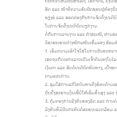
ປະຕິບັດໃຫ້ມີຜົນສໍາເລັດ; ໂອກາດນີ້, ຍັງ
ສິດ ແລະ ໜ້າທີ່ຄວາມຮັບຜິດຊອບຢູ່ທ້ອງຖິ່ນ
ພຽງພໍ ແລະ ສອດຄ່ອງກັບການຈັດຕັ້ງປະຕິ
ໃນການຈັດຕັ້ງປະຕິບັດວຽກງານ.
ຕໍ່ກັບການລາຍງານ ແລະ ຄໍາສະເໜີ, ທ່ານຮ
ວິຊາສະເພາະຢ່າງໜັກແໜ້ນເຂັ້ມແຂງ ພ້ອມທັງ
1. ເພີ່ມຄວາມເອົາໃຈໃສ່ໃນການຜັນຂະຫຍາ
ເສດຖະກິດເອກະລາດເປັນເຈົ້າຕົນເອງໃນໄລ
ເງິນຕາ ແລະ ສືບຕໍ່ປະຕິບັດທິດທາງ, ເປົ
ຕາມແຜນການ.
2. ສຸມໃສ່ການແກ້ໄຂບັນຫາເຄັ່ງຮ້ອນດ້າ
ຢັບຢັ້ງສະພາບເງິນເຟີ້ບໍ່ໃຫ້ເພີ່ມຂຶ້ນສູງ
3. ຄຸ້ມຄອງການລົງທຶນຂອງລັດ ແລະ ການດຳເ
ລົງທຶນທີ່ມີຜົນກະທົບຕໍ່ສະພາບແວດລ້ອມ