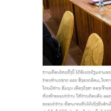
ການເຄື່ອນໄຫວຄັ້ງນີ້ ໄດ້ພົບປະຢ້ຽມຢາມ
ກອນທໍາມະຊາດ ແລະ ສິ່ງແວດລ້ອມ, ໂຍທາທິ
ໂດຍມີທ່ານ ສົມບູນ ເຮືອງວົງສາ ຮອງເຈົ້
ຫົວໜ້າພະແນກການ ໃຫ້ການຕ້ອນຮັບ ແລະ ເ
ພະແນກການ ທີ່ສາມາດເຫັນໄດ້ເຖິງຜົນສໍາເລັ