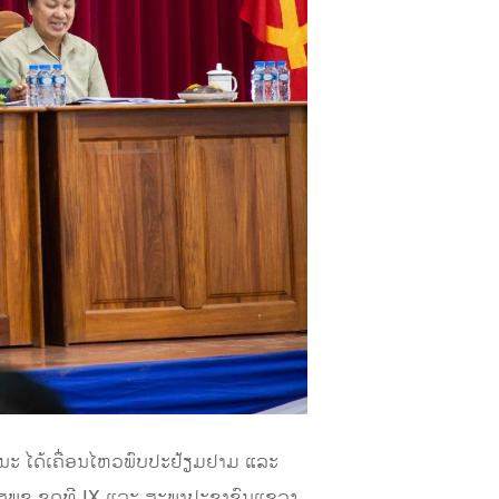
ນະ ໄດ້ເຄື່ອນໄຫວພົບປະຢ້ຽມຢາມ ແລະ
ອງ ສພຊ ຊຸດທີ IX ແລະ ສະພາປະຊາຊົນແຂວງ