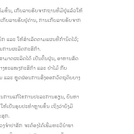
ຂຶ້ນ, ເກັບລາຍຮັບຈາກຖານທີ່ມີຢູ່ແລ້ວໃຫ້
ເກັບລາຍຮັບຢູ່ດ່ານ, ການເກັບລາຍຮັບຈາກ
ິກ ແລະ ໃຫ້ສໍາເລັດຕາມແຜນທີ່ກໍານົດໄວ້;
ານການຜະລິດກະສິກໍາ.
່ສາມາດຜະລິດໄດ້ ເປັນຕົ້ນຝຸ່ນ, ອາຫານສັດ
ງຂະແໜງກະສິກໍາ ແລະ ປ່າໄມ້ ກັບ
ໃນ ແລະ ຫຼຸດຜ່ອນການສົ່ງອອກວັດຖຸດິບບາງ
ການໃນການແກ້ໄຂການປະລະການຮຽນ, ບັນຫາ
ັນຮູບປະທຳຫຼາຍຂຶ້ນ ເຖິງວ່າຍັງມີ
ະສຸກ.
ງຈໍາປາສັກ ຈະຕ້ອງໄດ້ເພີ່ມທະວີນໍາພາ