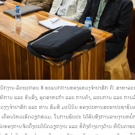
ພະນັກງານ-ລັດຖະກອນ 8 ພະແນກການຂອງແຂວງຈໍາປາສັກ ຄື: ສາທາລະນະ
ການ ແລະ ຂົນສົ່ງ, ອຸດສາຫະກໍາ ແລະ ການຄ້າ, ແຜນການ ແລະ ການລົ
າແຂວງໆຈໍາປາສັກ ແລະ ທ່ານ ສົມສີ ມະນີນິນ ຮອງປະທານສະພາປະຊາຊົນ
ຄື່ອນໄຫວເຮັດວຽກຮ່ວມ. ໃນການພົບປະ ໄດ້ຮັບຟັງການລາຍງານຫຍໍ້ກ
ດຂອງການຈັດຕັ້ງປະຕິບັດວຽກງານ ແລະ ຂໍ້ຄົງຄ້າງບາງດ້ານ ທີ່ບັນດາພະ