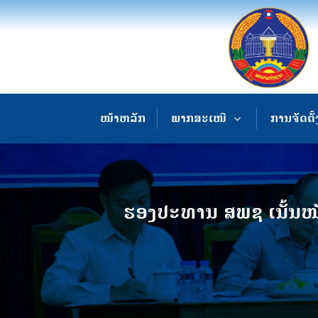
ໜ້າຫລັກ
ພາກສະເໜີ
ການຈັດຕັ້
ຮອງປະທານ ສພຊ ເນັ້ນໜັ