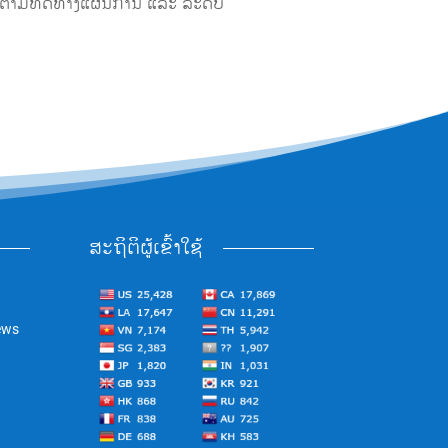
ລັດຕາມທິດທາງແຜນການ ແລະ ລະດັບ
ສະຖິຕິຜູ້ເຂົ້າໃຊ້
ews