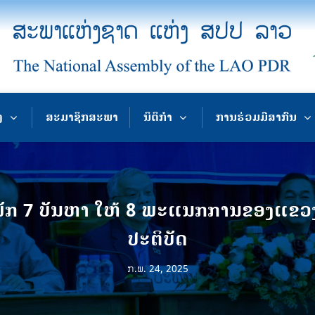
ງ
ສະມາຊິກສະພາ
ນິຕິກຳ
ການຮ່ວມມືສາກົນ
ກ 7 ບັນຫາ ໃຫ້ 8 ພະແນກການຂອງແຂວງຈໍາ
ປະຕິບັດ
ກ.ພ. 24, 2025