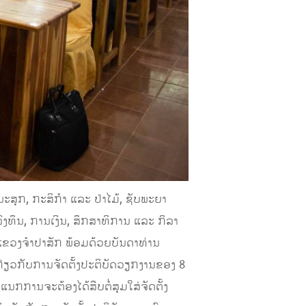
ສຸກ, ກະສິກໍາ ແລະ ປ່າໄມ້, ຊັບພະຍາ
ງທຶນ, ການເງິນ, ສຶກສາທິການ ແລະ ກິລາ
ແຂວງຈໍາປາສັກ ພ້ອມດ້ວຍບັນດາທ່ານ
່ຽວກັບການຈັດຕັ້ງປະຕິບັດວຽກງານຂອງ 8
ແນກການຈະຕ້ອງໄດ້ສືບຕໍ່ສຸມໃສ່ຈັດຕັ້ງ