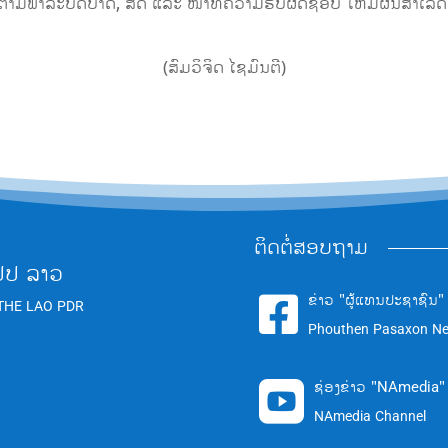
ຕາມພາລະບົດບາດ, ສິດ ແລະ ໜ້າທີ່ຄວາມຮັບຜິດຊອບ ໃຫ້ມີຜົນສໍາເ
(ສົມວິຈິດ ໄຊມົນຕີ)
ຕິດຕໍ່ສອບຖາມ
ປປ ລາວ
ຂ່າວ "ຜູ້ແທນປະຊາຊົນ"

THE LAO PDR
Phouthen Pasaxon N
ຊ່ອງຂ່າວ "NAmedia"

NAmedia Channel