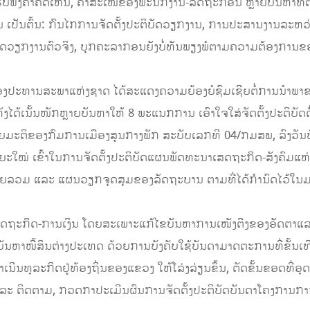
ໄດ້ຮັບຟັງຄໍາຄິດເຫັນ, ຄໍາສະເໜີຂອງພະນັກງານ-ລັດຖະກອນ ຫຼາຍບັນຫາທີ
 ເປັນຕົ້ນ: ກົນໄກການຈັດຕັ້ງປະຕິບັດວຽກງານ, ການປະສານງານລະຫວ່າງຂັ້
ບັດວຽກງານຕົວຈິງ, ບຸກຄະລາກອນຍັງບໍ່ທັນພຽງພໍຕາມຄວາມຕ້ອງການຂ
ອງປະທານສະພາແຫ່ງຊາດ ໄດ້ສະແດງຄວາມຍ້ອງຍໍຊົມເຊີຍຕໍ່ການນໍາພາຂອ
ໄດ້ເນັ້ນໜັກຫຼາຍບັນຫາໃຫ້ 8 ພະແນກການ ເອົາໃຈໃສ່ຈັດຕັ້ງປະຕິບັດດັ່ງ
ຍມະຕິຂອງກົມການເມືອງສູນກາງພັກ ສະບັບເລກທີ 04/ກມສພ, ລົງວັນທ
ຍະໃໝ່ ເຂົ້າໃນການຈັດຕັ້ງປະຕິບັດແຜນພັດທະນາເສດຖະກິດ-ສັງຄົມແ
້າໝາຍລວມ ແລະ ແຜນວຽກຈຸດສຸມຂອງລັດຖະບານ ຕາມທີ່ໄດ້ກໍານົດໄວ້ໃນ
ນເສດຖະກິດ-ການເງິນ ໂດຍສະເພາະແກ້ໄຂບັນຫາການເໜັງຕີງຂອງອັດຕາແລ
 ແລະ ບັນຫາໜີ້ສິນຕ່າງປະເທດ ດ້ວຍການບັງຄັບໃຊ້ບັນດາມາດຕະການທີ່ຂັ້ນເ
ນີນທຸລະກິດຢູ່ທ້ອງຖິ່ນຂອງແຂວງ ໃຫ້ໂລ່ງລ່ຽນຂຶ້ນ, ຕັດຂັ້ນຂອດທີ່ອ
 ແລະ ຕິດຕາມ, ກວດກາປະເມີນຜົນການຈັດຕັ້ງປະຕິບັດບັນດາໂຄງການກາ