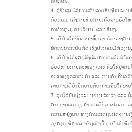
ສິດທິຜົນ.
4. ສູ້ຊົນສຸມໃສ່ການເກັບລາຍຮັບງົບປະມານ
ຄົບຖ້ວນ, ເລັ່ງການຫັນການເກັບລາຍຮັບໃ
ຄ່າທຳນຽມ, ຄ່າບໍລິການ ແລະ ອື່ນໆ.
5. ເອົາໃຈໃສ່ພັດທະນາພື້ນຖານໂຄງລ່າງການ
ພັດທະນາລະບົບຫົດ ເຊິ່ງປະກອບມີຫົວງານ
6. ເອົາໃຈໃສ່ຊຸກຍູ້ສົ່ງເສີມການຜະລິດໃຫ້ແ
ຮັບປະກັນການສະໜອງ ແລະ ຊົມໃຊ້ຢູ່ພາຍໃ
ຂະແໜງອຸດສາຫະກໍາ ແລະ ການຄ້າ ຄົ້ນຄວ້າກ
ລາຍການທີ່ຍັງມີຄວາມຕ້ອງການຊົມໃຊ້ພາຍໃ
7. ສຸມໃສ່ປັບປຸງສະພາບການສຶກສາ ແລະ 
ການຂາດແຄນຄູ, ການປະຕິບັດນະໂຍບາຍອຸດ
ຄວາມຫຍຸ້ງຍາກທາງດ້ານເສດຖະກິດ-ການເງິ
ວຽກງານທີ່ກ່າວມາຂ້າງເທິງນັ້ນ, ເປັນສິ່ງ