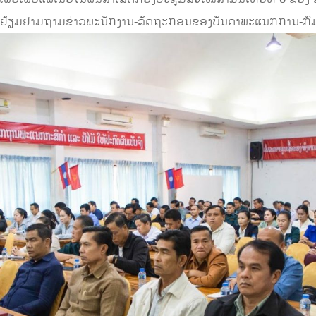
ພົບປະຢ້ຽມຢາມຖາມຂ່າວພະນັກງານ-ລັດຖະກອນຂອງບັນດາພະແນກການ-ກົ