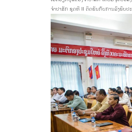
ຈໍາປາສັກ ຊຸດທີ II ຕິດພັນກັບການລົງ