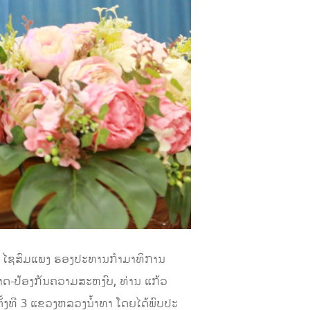
ສິງ ໄຊສົມແພງ ຮອງປະທານກຳມາທິການ
ດ-ປ້ອງກັນຄວາມສະຫງົບ, ທ່ານ ແກ້ວ
ັ້ງທີ 3 ແຂວງຫລວງນໍ້າທາ ໂດຍໄດ້ພົບປະ