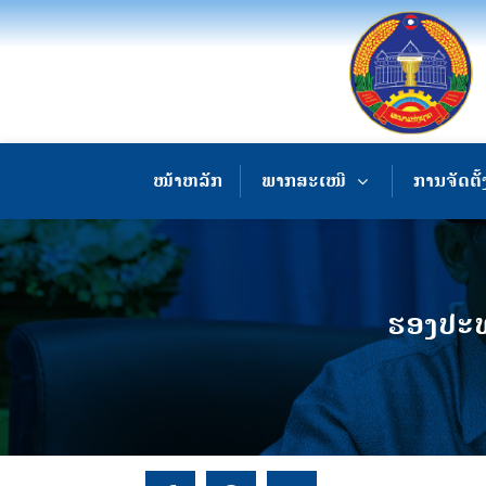
ໜ້າຫລັກ
ພາກສະເໜີ
ການຈັດຕັ້
ຮອງປະທ