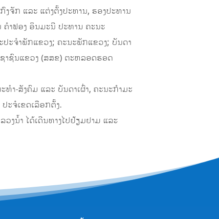
້ງກົງຈັກ ແລະ ແຕ່ງຕັ້ງປະທານ, ຮອງປະທານ
ນ ຄໍາຟອງ ອິນມະນີ ປະທານ ຄະນະ
ະປະຈຳພັກແຂວງ; ຄະນະພັກແຂວງ; ບັນດາ
ປະຊາຊົນແຂວງ (ສສຂ) ຕະຫລອດຮອດ
ໍາ-ສັງຄົມ ແລະ ບັນດາເຜົ່າ, ຄະນະກໍາມະ
ະຈໍເຂດເລືອກຕັ້ງ.
ນໍ້າ ໄດ້ເດີນທາງໄປຢ້ຽມຢາມ ແລະ