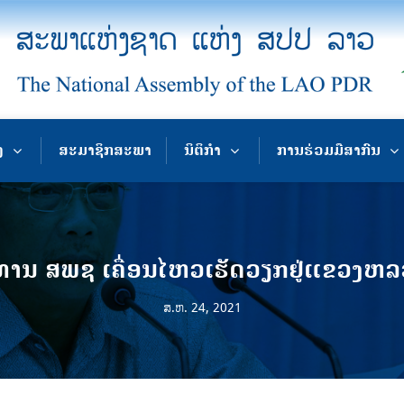
ງ
ສະມາຊິກສະພາ
ນິຕິກຳ
ການຮ່ວມມືສາກົນ
ານ ສພຊ ເຄື່ອນໄຫວເຮັດວຽກຢູ່ແຂວງຫລວ
ສ.ຫ. 24, 2021