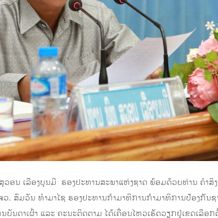
ທ. ສຸວອນ ເລືອງບຸນມີ ຮອງປະທານສະພາແຫ່ງຊາດ ພ້ອມດ້ວຍທ່ານ ຄຳ
ຈວ. ສົມວັນ ທໍາມາໄຊ ຮອງປະທານກຳມາທິການກໍາມາທິການປ້ອງກັນຊາ
ານບັນດາເຜົ່າ ແລະ ຄະນະຕິດຕາມ ໄດ້ເຄື່ອນໄຫວເຮັດວຽກຢູ່ເຂດເລືອກຕ