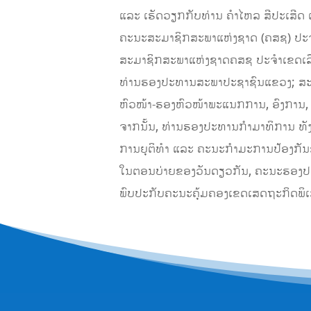
ແລະ ເຮັດວຽກກັບທ່ານ ຄໍາໄຫລ ສີປະເສີດ ເຈ
ຄະນະສະມາຊິກສະພາແຫ່ງຊາດ (ຄສຊ) ປະຈຳ
ສະມາຊິກສະພາແຫ່ງຊາດຄສຊ ປະຈຳເຂດເລື
ທ່ານຮອງປະທານສະພາປະຊາຊົນແຂວງ; ສະ
ຫົວໜ້າ-ຮອງຫົວໜ້າພະແນກການ, ອົງການ, 
ຈາກນັ້ນ, ທ່ານຮອງປະທານກໍາມາທິການ ທັງ
ການຍຸຕິທໍາ ແລະ ຄະນະກໍາມະການປ້ອງກັ
ໃນຕອນບ່າຍຂອງວັນດຽວກັນ, ຄະນະຮອງປ
ພົບປະກັບຄະນະຄຸ້ມຄອງເຂດເສດຖະກິດພິເສດ