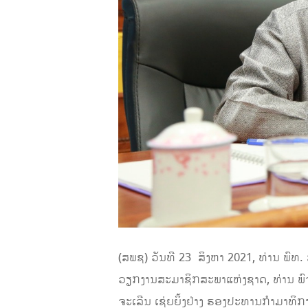
(ສພຊ) ວັນທີ 23 ສິງຫາ 2021, ທ່ານ ພົ
ວຽກງານສະມາຊິກສະພາແຫ່ງຊາດ, ທ່ານ ພົ
ຈະເລີນ ເຊ່ຍຍິ້ງຢ່າງ ຮອງປະທານກໍາມາທິກ