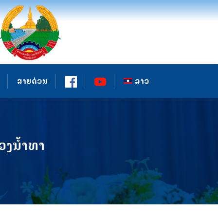
ສາຍດ່ວນ
ລາວ
ງນໍ້າທາ