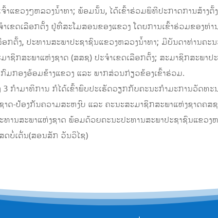
ົ້າແຂວງໆຫລວງນໍ້າທາ; ພ້ອມນັ້ນ, ໄດ້ເຂົ້າຮ່ວມພິທີປະກາດການສ້າງຕັ
ເຂດເລືອກຕັ້ງ ຢູ່ທີ່ສະໂມສອນຂອງແຂວງ ໂດຍການເຂົ້າຮ່ວມຂອງທ່າ
ອກຕັ້ງ, ປະທານສະພາປະຊາຊົນແຂວງຫລວງນໍ້າທາ; ມີບັນດາທ່ານຄະນ
ມາຊິກສະພາແຫ່ງຊາດ (ສສຊ) ປະຈຳເຂດເລືອກຕັ້ງ; ສະມາຊິກສະພາ
ກົມກອງອ້ອມຂ້າງແຂວງ ແລະ ພາກສ່ວນກ່ຽວຂ້ອງເຂົ້າຮ່ວມ.
 3 ກຳມາທິການ ກໍໄດ້ເຂົ້າພົບປະເຮັດວຽກກັບຄະນະກໍາມະການວັດທະນະທ
ນຊາດ-ປ້ອງກັນຄວາມສະຫງົບ ແລະ ຄະນະສະມາຊິກສະພາແຫ່ງຊາດຄສຊ ປ
ະທານສະພາແຫ່ງຊາດ ພ້ອມດ້ວຍຄະນະປະທານສະພາປະຊາຊົນແຂວງຫລວງ
ບໍ່ເຕັ່ນ(ສອນສັກ ວັນວິໄຊ)