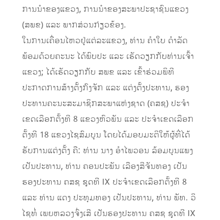
ການນຳຂອງແຂວງ, ການນຳຂອງສະພາປະຊາຊົນແຂວງ
(ສພຂ) ແລະ ພາກສ່ວນກ່ຽວຂ້ອງ.
ໃນການເຄື່ອນໄຫວຢູ່ແຕ່ລະແຂວງ, ທ່ານ ຄຳໃບ ດຳລັດ
ພ້ອມດ້ວຍຄະນະ ໄດ້ພົບປະ ແລະ ເຮັດວຽກກັບທ່ານເຈົ້າ
ແຂວງ; ໄດ້ເຮັດວຽກກັບ ສພຂ ແລະ ເຂົ້າຮ່ວມພິທີ
ປະກາດການສ້າງຕັ້ງກົງຈັກ ແລະ ແຕ່ງຕັ້ງປະທານ, ຮອງ
ປະທານຄະນະສະມາຊິກສະພາແຫ່ງຊາດ (ຄສຊ) ປະຈຳ
ເຂດເລືອກຕັ້ງທີ 8 ແຂວງຫົວພັນ ແລະ ປະຈຳເຂດເລືອກ
ຕັ້ງທີ 18 ແຂວງໄຊສົມບູນ ໂດຍໄດ້ມອບມະຕິໃຫ້ຜູ້ທີ່ໄດ້
ຮັບການແຕ່ງຕັ້ງ ຄື: ທ່ານ ນາງ ອຳໄພວອນ ລ້ອມບຸນແພງ
ເປັນປະທານ, ທ່ານ ຄອນປະພັນ ເລືອງສີຈັນທອງ ເປັນ
ຮອງປະທານ ຄສຊ ຊຸດທີ IX ປະຈຳເຂດເລືອກຕັ້ງທີ 8
ແລະ ທ່ານ ແດງ ປະທຸມທອງ ເປັນປະທານ, ທ່ານ ພັທ. ວິ
ໄຊທໍ່ ເພຍຫລວງຈົ່ງເສີ ເປັນຮອງປະທານ ຄສຊ ຊຸດທີ IX