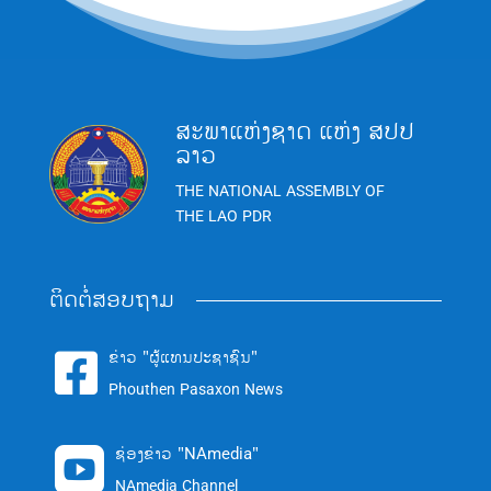
ສະພາແຫ່ງຊາດ ແຫ່ງ ສປປ
ລາວ
THE NATIONAL ASSEMBLY OF
THE LAO PDR
ຕິດຕໍ່ສອບຖາມ
ຂ່າວ "ຜູ້ແທນປະຊາຊົນ"

Phouthen Pasaxon News
ຊ່ອງຂ່າວ "NAmedia"

NAmedia Channel