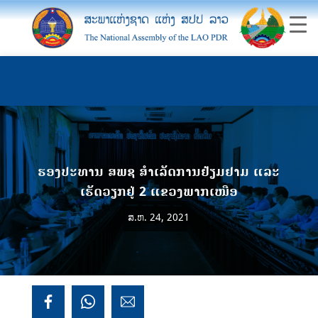
ຮອງປະທານ ສພຊ ສຳເລັດການຢ້ຽມຢາມ ແລະ
ເຮັດວຽກຢູ່ 2 ແຂວງພາກເໜືອ
ສ.ຫ. 24, 2021