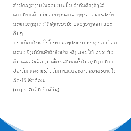
ກຳນົດວຽກງານໃນແຜນການນັ້ນ ສຳຄັນຕ້ອງອີງໃສ່
ແຜນການເຄື່ອນໄຫວຂອງສະພາແຫ່ງຊາດ, ຄະນະປະຈໍາ
ສະພາແຫ່ງຊາດ ກໍຄືອົງຄະນະພັກແຂວງວາງອອກ ແລະ
ອື່ນໆ.
ການເຄື່ອນໄຫວຄັ້ງນີ້ ທ່ານຮອງປະທານ ສພຊ ພ້ອມດ້ວຍ
ຄະນະ ຍັງໄດ້ນຳເອົາຜ້າອັດປາກ-ດັງ ມອບໃຫ້ ສພຂ ຫົວ
ພັນ ແລະ ໄຊສົມບູນ ເພື່ອປະກອບເຂົ້າໃນວຽກງານການ
ປ້ອງກັນ ແລະ ສະກັດກັ້ນການແຜ່ລະບາດຂອງພະຍາດໂຄ
ວິດ-19 ອີກດ້ວຍ.
(ນາງ ປາກາລັກ ພົມມີໄຊ)