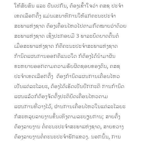
ໃຫ້ສັບສົນ ແລະ ປົນເປກັນ, ຕ້ອງເຂົ້າໃຈວ່າ ຄສຊ ປະຈໍາ
ເຂດເລືອກຕັ້ງ ແມ່ນເສນາທິການໃຫ້ແກ່ຄະນະປະຈຳ
ສະພາແຫ່ງຊາດ ຕ້ອງເຄື່ອນໄຫວໄປຕາມກົດໝາຍວ່າດ້ວຍ
ສະພາແຫ່ງຊາດ ເຊິ່ງປະກອບມີ 3 ພາລະບົດບາດຕົ້ນຕໍ
ເມື່ອສະພາແຫ່ງຊາດ ກໍຄືຄະນະປະຈຳສະພາແຫ່ງຊາດ
ກຳນົດແຜນການອອກຄືແນວໃດ ກໍຕ້ອງໄດ້ນໍາມາຜັນ
ຂະຫຍາຍອອກຕາມຄວາມຮັບຜິດຊອບຂອງຕົນ, ຄສຊ
ປະຈໍາເຂດເລືອກຕັ້ງ ຕ້ອງກຳນົດແຜນການເຄື່ອນໄຫວ
ເປັນແຕ່ລະໄລຍະ, ຕ້ອງໄດ້ເຮັດເປັນປົກກະຕິ ການກຳນົດ
ແຜນແລ້ວກໍຕ້ອງຈັດຕັ້ງປະຕິບັດເຄື່ອນໄຫວຕາມ
ແຜນການທີ່ວາງໄວ້, ຜ່ານການເຄື່ອນໄຫວໃນແຕ່ລະໄລຍະ
ກໍສະຫລຸບລາຍງານຂັ້ນເທິງຕາມລະບຽບການ; ສາຍຕັ້ງ
ຕ້ອງລາຍງານ ຕໍ່ຄະນະປະຈຳສະພາແຫ່ງຊາດ, ສາຍຂວາງ
ຕ້ອງລາຍງານຕໍ່ຄະນະປະຈຳພັກແຂວງ. ນອກນັ້ນ, ການ