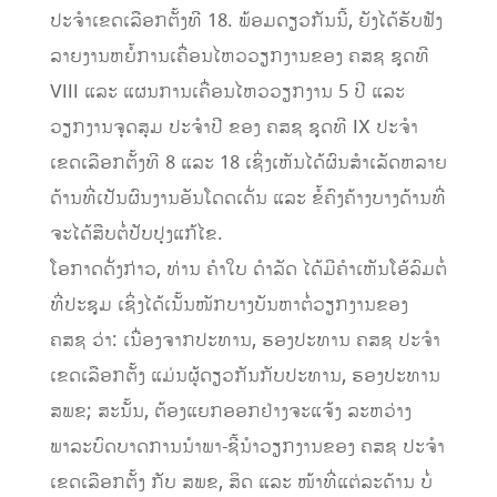
ປະຈຳເຂດເລືອກຕັ້ງທີ 18. ພ້ອມດຽວກັນນີ້, ຍັງໄດ້ຮັບຟັງ
ລາຍງານຫຍໍ້ການເຄື່ອນໄຫວວຽກງານຂອງ ຄສຊ ຊຸດທີ
VIII ແລະ ແຜນການເຄື່ອນໄຫວວຽກງານ 5 ປີ ແລະ
ວຽກງານຈຸດສຸມ ປະຈໍາປີ ຂອງ ຄສຊ ຊຸດທີ IX ປະຈຳ
ເຂດເລືອກຕັ້ງທີ 8 ແລະ 18 ເຊິ່ງເຫັນໄດ້ຜົນສຳເລັດຫລາຍ
ດ້ານທີ່ເປັນຜົນງານອັນໂດດເດັ່ນ ແລະ ຂໍ້ຄົງຄ້າງບາງດ້ານທີ່
ຈະໄດ້ສືບຕໍ່ປັບປຸງແກ້ໄຂ.
ໂອກາດດັ່ງກ່າວ, ທ່ານ ຄຳໃບ ດຳລັດ ໄດ້ມີຄຳເຫັນໂອ້ລົມຕໍ່
ທີ່ປະຊຸມ ເຊິ່ງໄດ້ເນັ້ນໜັກບາງບັນຫາຕໍ່ວຽກງານຂອງ
ຄສຊ ວ່າ: ເນື່ອງຈາກປະທານ, ຮອງປະທານ ຄສຊ ປະຈຳ
ເຂດເລືອກຕັ້ງ ແມ່ນຜູ້ດຽວກັນກັບປະທານ, ຮອງປະທານ
ສພຂ; ສະນັ້ນ, ຕ້ອງແຍກອອກຢ່າງຈະແຈ້ງ ລະຫວ່າງ
ພາລະບົດບາດການນໍາພາ-ຊີ້ນຳວຽກງານຂອງ ຄສຊ ປະຈໍາ
ເຂດເລືອກຕັ້ງ ກັບ ສພຂ, ສິດ ແລະ ໜ້າທີ່ແຕ່ລະດ້ານ ບໍ່