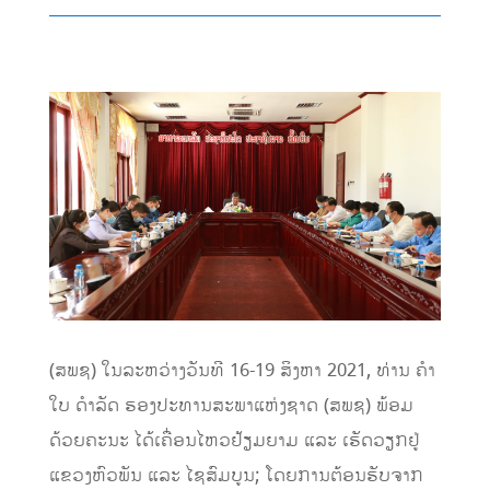
(ສພຊ) ໃນລະຫວ່າງວັນທີ 16-19 ສິງຫາ 2021, ທ່ານ ຄຳ
ໃບ ດຳລັດ ຮອງປະທານສະພາແຫ່ງຊາດ (ສພຊ) ພ້ອມ
ດ້ວຍຄະນະ ໄດ້ເຄື່ອນໄຫວຢ້ຽມຍາມ ແລະ ເຮັດວຽກຢູ່
ແຂວງຫົວພັນ ແລະ ໄຊສົມບູນ; ໂດຍການຕ້ອນຮັບຈາກ