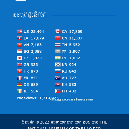
ສະຖິຕິຜູ້ເຂົ້າໃຊ້
ລິຂະສິດ © 2022 ສະພາແຫ່ງຊາດ ແຫ່ງ ສປປ ລາວ THE
NATIONAL ASSEMBLY OF THE LAO PDR