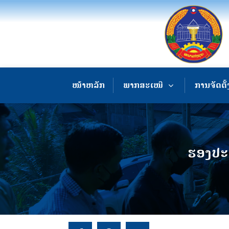
ໜ້າຫລັກ
ພາກສະເໜີ
ການຈັດຕັ້
ຮອງປະ