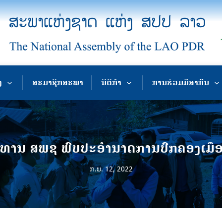
ງ
ສະມາຊິກສະພາ
ນິຕິກຳ
ການຮ່ວມມືສາກົນ
ທານ ສພຊ ພົບປະອຳນາດການປົກຄອງເມືອ
ກ.ພ. 12, 2022