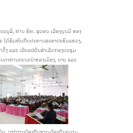
ະບູລີ, ທ່ານ ພົທ. ສຸວອນ ເລືອງບຸນມີ ຮອງ
ນະ ໄດ້ສົມທົບກັບປະທານສະພາປະຊົນແຂວງ,
ັ້ງ ແລະ ເຜີຍແຜ່ຜົນສໍາເລັດກອງປະຊຸມ
ບັນດາທ່ານຄະນະນໍາຂອງເມືອງ, ນາຍ ແລະ
ນວຄິດ, ວຽກງານປ້ອງກັນຊາດ-ປ້ອງກັນຄວາມ