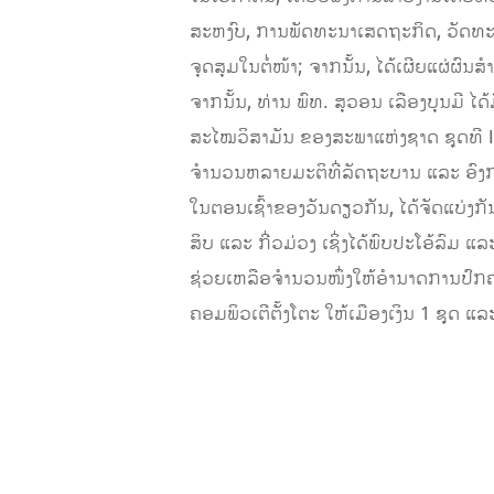
ສະຫງົບ, ການພັດທະນາເສດຖະກິດ, ວັດທະນ
ຈຸດສຸມໃນຕໍ່ໜ້າ; ຈາກນັ້ນ, ໄດ້ເຜີຍແຜ່
​ຈາກນັ້ນ, ທ່ານ ພົທ. ສຸວອນ ເລືອງບຸນມີ ໄດ
ສະໄໝວິສາມັນ ຂອງສະພາແຫ່ງຊາດ ຊຸດທີ I
ຈໍານວນຫລາຍມະຕິທີ່ລັດຖະບານ ແລະ ອົງການ
​ໃນຕອນເຊົ້າຂອງວັນດຽວກັນ, ໄດ້ຈັດແບ່ງກັນ
ສິບ ແລະ ກີ່ວມ່ວງ ເຊິ່ງໄດ້ພົບປະໂອ້ລົມ ແ
ຊ່ວຍເຫລືອຈໍານວນໜຶ່ງໃຫ້ອໍານາດການປົກຄ
ຄອມພິວເຕີຕັ້ງໂຕະ ໃຫ້ເມືອງເງິນ 1 ຊຸດ ແ