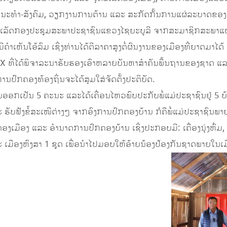
ະທໍາ-ສັງຄົມ, ວຽກງານການຕ້ານ ແລະ ສະກັດກັ້ນການແຜ່ລະບາດຂອງພະຍ
ຜົນສໍາເລັດກອງປະຊຸມສະພາປະຊາຊົນແຂວງໄຊຍະບູລີ ຈາກສະມາຊິກສະພາແຫ
້ມີຄໍາເຫັນໂອ້ລົມ ເຊິ່ງທ່ານໄດ້ຕີລາຄາສູງຕໍ່ຜົນງານຂອງເມືອງທີ່ຍາດມາໄ
X ທີ່ໄດ້ພິຈາລະນາຮັບຮອງເອົາຫລາຍບັນຫາສໍາຄັນພື້ນຖານຂອງຊາດ ແ
ປົກຄອງທ້ອງຖິ່ນຈະໄດ້ສຸມໃສ່ຈັດຕັ້ງປະຕິບັດ.
ອອກເປັນ 5 ຄະນະ ແລະໄດ້ເຄື່ອນໄຫວພົບປະກັບພໍ່ແມ່ປະຊາຊົນຢູ່ 5 ບ້ານຄ
ລະ ຮັບຟັງຂໍ້ສະເໜີຕ່າງໆ ຈາກອົງການປົກຄອງບ້ານ ກໍຄືພໍ່ແມ່ປະຊາຊົນພາຍໃ
ອງເມືອງ ແລະ ອໍານາດການປົກຄອງບ້ານ ເຊິ່ງປະກອບມີ: ເຄື່ອງນຸ່ງຫົ່
ລະ ເມືອງຫົງສາ 1 ຊຸດ ເພື່ອນໍາໄປມອບໃຫ້ອ້າຍນ້ອງປ້ອງກັນຊາດພາຍໃນເ