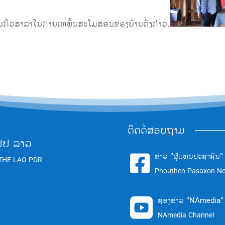
ບ້ານກີ່ວສາລາໃນການເທພື້ນສະໂມສອນຂອງບ້ານດັ່ງກ່າວ.
ຕິດຕໍ່ສອບຖາມ
ປປ ລາວ
ຂ່າວ "ຜູ້ແທນປະຊາຊົນ"

THE LAO PDR
Phouthen Pasaxon N
ຊ່ອງຂ່າວ "NAmedia"

NAmedia Channel