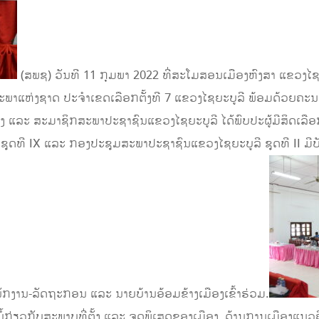
​(ສພຊ) ວັນທີ 11 ກຸມພາ 2022 ທີ່ສະໂມສອນເມືອງຫົງສາ ແຂວງໄຊຍ
ພາແຫ່ງຊາດ ປະຈໍາເຂດເລືອກຕັ້ງທີ 7 ແຂວງໄຊຍະບູລີ ພ້ອມດ້ວຍຄະ
 ແລະ ສະມາຊິກສະພາປະຊາຊົນແຂວງໄຊຍະບູລີ ໄດ້ພົບປະຜູ້ມີສິດເລືອກຕ
ຊຸດທີ IX ແລະ ກອງປະຊຸມສະພາປະຊາຊົນແຂວງໄຊຍະບູລີ ຊຸດທີ II ມີ
ກງານ-ລັດຖະກອນ ແລະ ນາຍບ້ານອ້ອມຂ້າງເມືອງເຂົ້າຮ່ວມ.
ຍໍ້ກ່ຽວກັບສະພາບທີ່ຕັ້ງ ແລະ ຈຸດພິເສດຂອງເມືອງ, ດ້ານການເມືອງແ