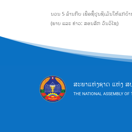
ນວນ 5 ລ້ານກີບ ເພື່ອຊື້ປູນຊີເມັນໃຫ້ແກ່
(ພາບ ແລະ ຂ່າວ: ສອນສັກ ວັນວິໄຊ)
ສະພາແຫ່ງຊາດ ແຫ່ງ ສ
THE NATIONAL ASSEMBLY OF 