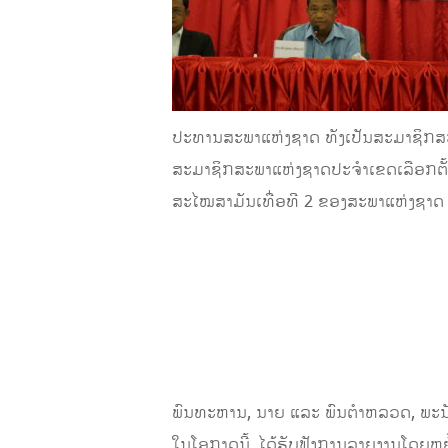
ປະທານສະພາແຫ່ງຊາດ ທັງເປັນສະມາຊິກສະ
ສະມາຊິກສະພາແຫ່ງຊາດປະຈໍາເຂດເລືອກຕັ້ງ
ສະໄໝສາມັນເທື່ອທີ 2 ຂອງສະພາແຫ່ງຊາດ 
ພົນທະຫານ, ນາຍ ແລະ ພົນຕໍາຫລວດ, ພະນັ
​ໃນໂອກາດນີ້, ໄດ້ຮັບຟັງການລາຍງານໂດຍຫ