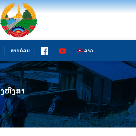
ສາຍດ່ວນ
ລາວ
ງຫົງສາ