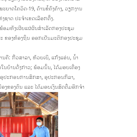
າດໂຄວິດ-19, ດ້ານຂໍ້ຄົງຄ້າງ, ວຽກງານ
່ງຊາດ ປະຈໍາເຂດເລືອກຕັ້ງ.
ດ້ ພ້ອມທັງເຜີຍແຜ່ຜົນສໍາເລັດກອງປະຊຸມ
ລະ ຂອງທ້ອງຖິ່ນ ອອກເປັນມະຕິກອງປະຊຸມ
ື: ກີ່ວສາລາ, ຫ້ວຍເຍີ, ແກ້ງແອ່ນ, ນໍ້າ
ນບ້ານດັ່ງກ່າວ; ພ້ອມນັ້ນ, ໄດ້ມອບເຄື່ອງ
ມ, ອຸປະກອນການສຶກສາ, ອຸປະກອນກິລາ,
ມືອງຂອງຕົນ ແລະ ໄດ້ມອບເງິນສົດຕື່ມອີກຈໍາ