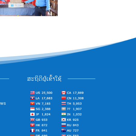
ສະຖິຕິຜູ້ເຂົ້າໃຊ້
ews