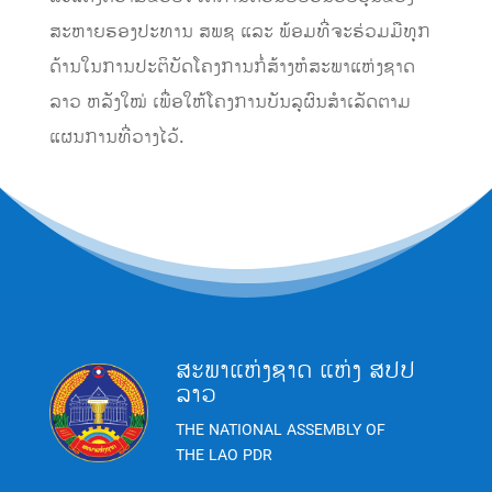
ສະຫາຍຮອງປະທານ ສພຊ ແລະ ພ້ອມທີ່ຈະຮ່ວມມືທຸກ
ດ້ານໃນການປະຕິບັດໂຄງການກໍ່ສ້າງຫໍສະພາແຫ່ງຊາດ
ລາວ ຫລັງໃໝ່ ເພື່ອໃຫ້ໂຄງການບັນລຸຜົນສໍາເລັດຕາມ
ແຜນການທີ່ວາງໄວ້.
ສະພາແຫ່ງຊາດ ແຫ່ງ ສປປ
ລາວ
THE NATIONAL ASSEMBLY OF
THE LAO PDR