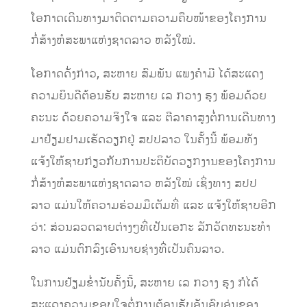
ໂອກາດເດີນທາງມາຕິດຕາມຄວາມຄືບໜ້າຂອງໂຄງການ
ກໍ່ສ້າງຫໍສະພາແຫ່ງຊາດລາວ ຫລັງໃໝ່.
ໂອກາດດັ່ງກ່າວ, ສະຫາຍ ສົມພັນ ແພງຄໍາມີ ໄດ້ສະແດງ
ຄວາມຍິນດີຕ້ອນຮັບ ສະຫາຍ ເລ ກວາງ ຮຸງ ພ້ອມດ້ວຍ
ຄະນະ ດ້ວຍຄວາມຈິງໃຈ ແລະ ຕີລາຄາສູງຕໍ່ການເດີນທາງ
ມາຢ້ຽມຢາມເຮັດວຽກຢູ່ ສປປລາວ ໃນຄັ້ງນີ້ ພ້ອມທັງ
ແຈ້ງໃຫ້ຊາບກ່ຽວກັບການປະຕິບັດວຽກງານຂອງໂຄງການ
ກໍ່ສ້າງຫໍສະພາແຫ່ງຊາດລາວ ຫລັງໃໝ່ ເຊິ່ງທາງ ສປປ
ລາວ ແມ່ນໃຫ້ຄວາມຮ່ວມມືເຕັມທີ່ ແລະ ແຈ້ງໃຫ້ຊາບອີກ
ວ່າ: ສ່ວນລວດລາຍຕ່າງໆທີ່ເປັນເອກະ ລັກວັດທະນະທໍາ
ລາວ ແມ່ນຕົກລົງເອົານາຍຊ່າງທີ່ເປັນຄົນລາວ.
ໃນການຢ້ຽມຂໍ່ານັບຄັ້ງນີ້, ສະຫາຍ ເລ ກວາງ ຮຸງ ກໍໄດ້
ສະແດງຄວາມຂອບໃຈຕໍ່ການຕ້ອນຮັບອັນອົບອຸ່ນຂອງ