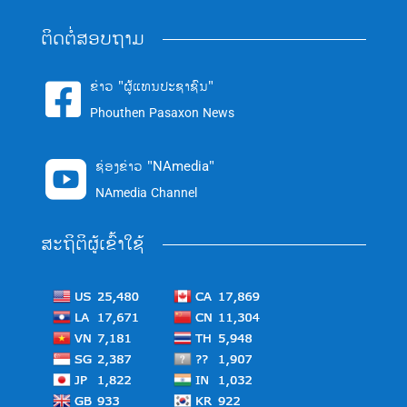
ຕິດຕໍ່ສອບຖາມ
ຂ່າວ "ຜູ້ແທນປະຊາຊົນ"

Phouthen Pasaxon News
ຊ່ອງຂ່າວ "NAmedia"

NAmedia Channel
ສະຖິຕິຜູ້ເຂົ້າໃຊ້