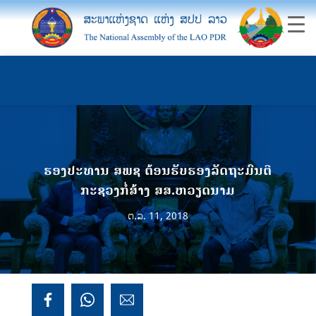
ຮອງປະທານ ສພຊ ຕ້ອນຮັບຮອງລັດຖະມົນຕີ
ກະຊວງກໍ່ສ້າງ ສສ.ຫວຽດນາມ
ຕ.ລ. 11, 2018