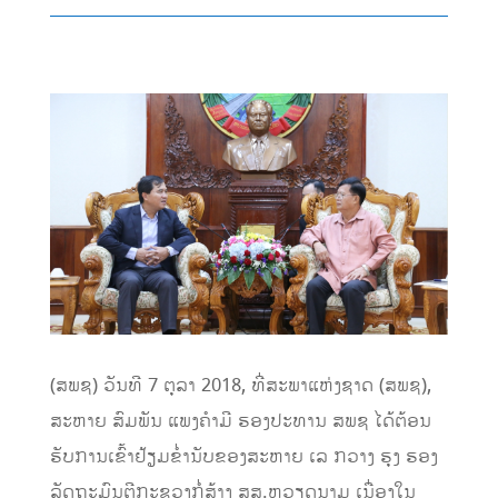
(ສພຊ) ວັນທີ 7 ຕຸລາ 2018, ທີ່ສະພາແຫ່ງຊາດ (ສພຊ),
ສະຫາຍ ສົມພັນ ແພງຄໍາມີ ຮອງປະທານ ສພຊ ໄດ້ຕ້ອນ
ຮັບການເຂົ້າຢ້ຽມຂໍ່ານັບຂອງສະຫາຍ ເລ ກວາງ ຮຸງ ຮອງ
ລັດຖະມົນຕີກະຊວງກໍ່ສ້າງ ສສ.ຫວຽດນາມ ເນື່ອງໃນ