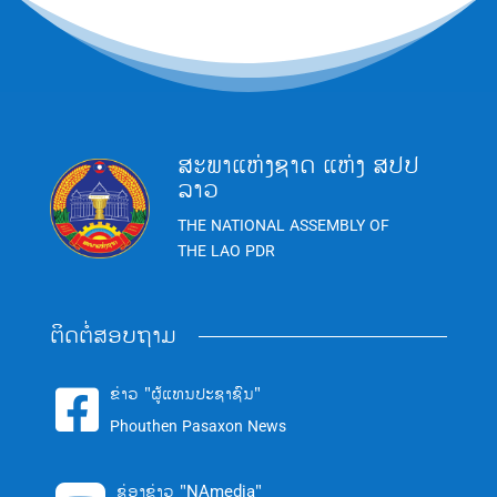
ສະພາແຫ່ງຊາດ ແຫ່ງ ສປປ
ລາວ
THE NATIONAL ASSEMBLY OF
THE LAO PDR
ຕິດຕໍ່ສອບຖາມ
ຂ່າວ "ຜູ້ແທນປະຊາຊົນ"

Phouthen Pasaxon News
ຊ່ອງຂ່າວ "NAmedia"