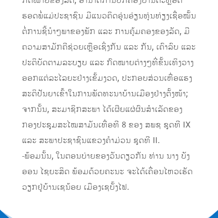
ກົດໝາຍຂອງລັດ, ອຳນາດການປົກຄອງບ້ານຕະຫຼອດ
ຮອດພໍ່ແມ່ປະຊາຊົນ ມີແນວຄິດອຸ່ນອ່ຽນທຸ່ນທ່ຽງເຊື່ອໝັ້ນ
ຕໍ່ການຊີ້ນຳໆພາຂອງພັກ ແລະ ການຄຸ້ມຄອງຂອງລັດ, ມີ
ຄວາມສາມັກຄີຊ່ວຍເຫຼືອເຊິ່ງກັນ ແລະ ກັນ, ເຄົາລົບ ແລະ
ປະຕິບັດຕາມລະບຽບ ແລະ ກົດໝາຍຕ່າງໆທີ່ຂັ້ນເທິງວາງ
ອອກແຕ່ລະໄລຍະຢ່າງເຂັ້ມງວດ, ປະກອບສ່ວນເຫື່ອແຮງ
ສະຕິປັນຍາເຂົ້າໃນການພັດທະນາບ້ານເມືອງຢ່າງຕັ້ງໜ້າ;
ຈາກນັ້ນ, ສະມາຊິກສະພາ ໄດ້ເຜີຍແຜ່ຜົນສໍາເລັດຂອງ
ກອງປະຊຸມສະໄໝສາມັນເທື່ອທີ 8 ຂອງ ສພຊ ຊຸດທີ IX
ແລະ ສະພາປະຊາຊົນແຂວງຄໍາມ່ວນ ຊຸດທີ II.
-ພ້ອມນັ້ນ, ໃນຕອນບ່າຍຂອງວັນດຽວກັນ ທ່ານ ນາງ ບັງ
ອອນ ໄຊຍະສິດ ພ້ອມດ້ວຍຄະນະ ຈະໄດ້ເຄື່ອນໄຫວເຮັດ
ວຽກຢູ່ບ້ານເຊນ້ອຍ ເມືອງເຊບັ້ງໄຟ.