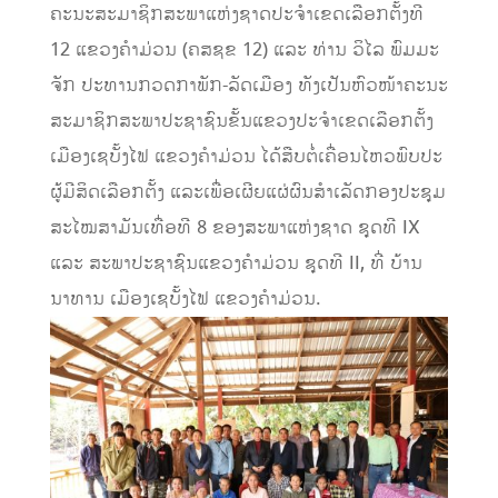
ຄະນະສະມາຊິກສະພາແຫ່ງຊາດປະຈໍາເຂດເລືອກຕັ້ງທີ
12 ແຂວງຄໍາມ່ວນ (ຄສຊຂ 12) ແລະ ທ່ານ ວິໄລ ພົມມະ
ຈັກ ປະທານກວດກາພັກ-ລັດເມືອງ ທັງເປັນຫົວໜ້າຄະນະ
ສະມາຊິກສະພາປະຊາຊົນຂັ້ນແຂວງປະຈໍາເຂດເລືອກຕັ້ງ
ເມືອງເຊບັ້ງໄຟ ແຂວງຄໍາມ່ວນ ໄດ້ສືບຕໍ່ເຄື່ອນໄຫວພົບປະ
ຜູ້ມີສິດເລືອກຕັ້ງ ແລະເພື່ອເຜີຍແຜ່ຜົນສຳເລັດກອງປະຊຸມ
ສະໄໝສາມັນເທື່ອທີ 8 ຂອງສະພາແຫ່ງຊາດ ຊຸດທີ IX
ແລະ ສະພາປະຊາຊົນແຂວງຄໍາມ່ວນ ຊຸດທີ II, ທີ່ ບ້ານ
ນາທານ ເມືອງເຊບັ້ງໄຟ ແຂວງຄໍາມ່ວນ.