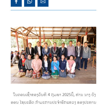
ໃນຕອນເຊົ້າຂອງວັນທີ 4 ກຸມພາ 2025ນີ້, ທ່ານ ນາງ ບັງ
ອອນ ໄຊຍະສິດ ກຳມະການປະຈຳພັກແຂວງ ຮອງປະທານ