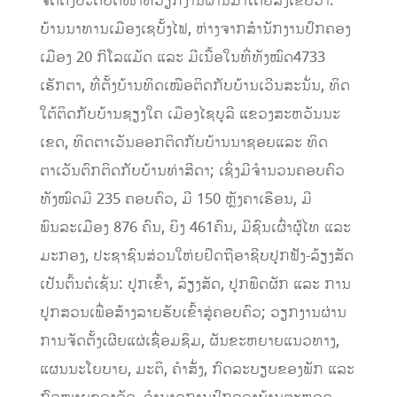
ຈັດຕັ້ງປະຕິບັດໜ້າທີ່ວຽກງານຜ່ານມາໂດຍສັງເຂບວ່າ:
ບ້ານນາທານເມືອງເຊບັ້ງໄຟ, ຫ່າງຈາກສຳນັກງານປົກຄອງ
ເມືອງ 20 ກິໂລແມັດ ແລະ ມີເນື້ອໃນທີ່ທັງໝົດ4733
ເຮັກຕາ, ທີ່ຕັ້ງບ້ານທິດເໝືອຕິດກັບບ້ານເວີນສະນັ່ນ, ທິດ
ໃຕ້ຕິດກັບບ້ານຊຽງໃຄ ເມືອງໄຊບູລີ ແຂວງສະຫວັນນະ
ເຂດ, ທິດຕາເວັນອອກຕິດກັບບ້ານນາຊອຍແລະ ທິດ
ຕາເວັນຕົກຕິດກັບບ້ານທ່າສີດາ; ເຊິ່ງມີຈໍານວນຄອບຄົວ
ທັງໝົດມີ 235 ຄອບຄົວ, ມີ 150 ຫຼັງຄາເຮືອນ, ມີ
ພົນລະເມືອງ 876 ຄົນ, ຍິງ 461ຄົນ, ມີຊົນເຜົ່າຜູ້ໄທ ແລະ
ມະກອງ, ປະຊາຊົນສ່ວນໃຫ່ຍຢຶດຖືອາຊີບປູກຟັງ-ລ້ຽງສັດ
ເປັນຕົ້ນຕໍເຊັ່ນ: ປູກເຂົ້າ, ລ້ຽງສັດ, ປູກພືດຜັກ ແລະ ການ
ປູກສວນເພື່ອສ້າງລາຍຮັບເຂົ້າສູ່ຄອບຄົວ; ວຽກງານຜ່ານ
ການຈັດຕັ້ງເຜີຍແຜ່ເຊື່ອມຊຶມ, ຜັນຂະຫຍາຍແນວທາງ,
ແຜນນະໂຍບາຍ, ມະຕິ, ຄໍາສັ່ງ, ກົດລະບຽບຂອງພັກ ແລະ