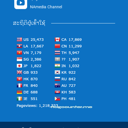

NAmedia Channel
ສະຖິຕິຜູ້ເຂົ້າໃຊ້