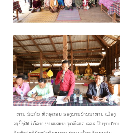
ທ່ານ ນໍແກ້ວ ທິດອຸດອນ ຮອງນາຍບ້ານນາທານ ເມືອງ
ເຊບັ້ງໄຟ ໄດ້ລາຍງານສະພາບຈຸດພິເສດ ແລະ ຜົນງານການ