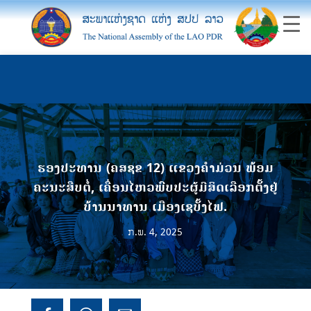
ຮອງປະທານ (ຄສຊຂ 12) ແຂວງຄໍາມ່ວນ ພ້ອມ
ຄະນະສືບຕໍ່, ເຄື່ອນໄຫວພົບປະຜູ້ມີສິດເລືອກຕັ້ງຢູ່
ບ້ານນາທານ ເມືອງເຊບັ້ງໄຟ.
ກ.ພ. 4, 2025