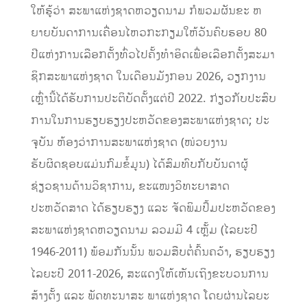
ໃຫ້ຮູ້​ວ່າ ສະພາ​ແຫ່ງ​ຊາດຫວຽດນາມ ກໍພວມ​ຜັນ​ຂະ ຫ
ຍາຍ​ບັນດາ​ການ​ເຄື່ອນ​ໄຫວ​ກະກຽມ​ໃຫ້ວັນ​ຄົບຮອບ 80
ປີ​ແຫ່ງ​ການ​ເລືອກ​ຕັ້ງ​ທົ່ວ​ໄປ​ຄັ້ງ​ທຳ​ອິດ​ເພື່ອ​ເລືອກ​ຕັ້ງ​ສະມາ
ຊິກສະພາ​ແຫ່ງ​ຊາດ ​ໃນ​ເດືອນ​ມັງກອນ​ 2026, ວຽກ​ງານ​
ເຫຼົ່າ​ນີ້​ໄດ້​ຮັບ​ການ​ປະ​ຕິ​ບັດຕັ້ງ​ແຕ່​ປີ 2022. ກ່ຽວ​ກັບ​ປະສົບ​
ການ​ໃນ​ການຮຽບຮຽງປະຫວັດ​ຂອງ​ສະພາ​ແຫ່ງ​ຊາດ; ປະ
ຈຸ​ບັນ ຫ້ອງ​ວ່າການ​ສະພາ​ແຫ່ງ​ຊາດ (ໜ່ວຍ​ງານ
ຮັບຜິດຊອບແມ່ນ​ກົມ​ຂໍ້ມູນ) ​ໄດ້​ສົມທົບ​ກັບ​ບັນດາ​ຜູ້​
ຊ່ຽວຊານ​ດ້ານ​ວິຊາ​ການ, ຂະແໜງ​ວິທະຍາສາດ​
ປະຫວັດສາດ​ ໄດ້​ຮຽບຮຽງ ​ແລະ ຈັດພິມ​​ປຶ້ມ​ປະຫວັດ​ຂອງ​
ສະພາ​ແຫ່ງ​ຊາດ​ຫວຽດນາມ ລວມມີ 4 ​ເຫຼັ້ມ (​ໄລຍະປີ
1946-2011) ​ພ້ອມກັນນັ້ນ ພວມ​ສືບ​ຕໍ່​ຄົ້ນຄວ້າ, ຮຽບຮຽງ
ໄລຍະປີ 2011-2026, ສະ​ແດງ​ໃຫ້​ເຫັນ​ເຖິງ​ຂະ​ບວນການ​
ສ້າງ​ຕັ້ງ ​ແລະ ພັດທະນາສະ ພາ​ແຫ່ງ​ຊາດ ໂດຍຜ່ານ​ໄລຍະ