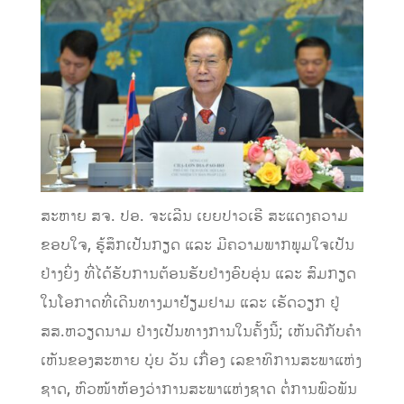
ສະຫາຍ ສຈ. ປອ. ຈະເລີນ ເຍຍປາວເຮີ ສະ​ແດງ​ຄວາມ
ຂອບໃຈ, ​ຮູ້ສຶກເປັນກຽດ ແລະ ມີຄວາມພາກພູມໃຈເປັນ
ຢ່າງຍິ່ງ ທີ່ໄດ້ຮັບການຕ້ອນຮັບຢ່າງອົບອຸ່ນ ແລະ ສົມກຽດ
ໃນໂອກາດທີ່ເດີນທາງມາຢ້ຽມຢາມ ແລະ ເຮັດວຽກ ຢູ່
ສສ.ຫວຽດນາມ ຢ່າງເປັນທາງການໃນຄັ້ງນີ້; ​ເຫັນ​ດີ​ກັບ​ຄຳ​
ເຫັນ​ຂອງສະຫາຍ ບຸ່ຍ ​ວັນ ​ເກື່ອງ ​ເລຂາທິການ​ສະພາ​ແຫ່ງ​
ຊາດ, ຫົວໜ້າຫ້ອງວ່າການ​ສະພາ​ແຫ່ງ​ຊາດ ຕໍ່​ການ​ພົວພັນ​