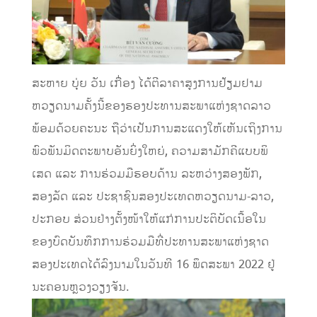
ສະຫາຍ​ ບຸ່ຍ ​ວັນ ​ເກື່ອງ ໄດ້​ຕີ​ລາ​ຄາ​ສູງ​ການ​ຢ້ຽມ​ຢາມ​
ຫວຽດ​ນາມ​ຄັ້ງ​ນີ້​ຂອງຮອງ​ປະ​ທານ​ສະ​ພາ​ແຫ່ງ​ຊາດລາວ
ພ້ອມດ້ວຍຄະນະ ຖື​ວ່າ​ເປັນ​ການ​ສະ​ແດງ​ໃຫ້​ເຫັນ​ເຖິງການ​
ພົວ​ພັນ​ມິດ​ຕະ​ພາບ​ອັນ​ຍິ່ງ​ໃຫຍ່, ຄວາມ​ສາ​ມັກ​ຄີ​ແບບ​ພິ​
ເສດ ​ແລະ ການ​ຮ່ວມ​ມື​ຮອບດ້ານ ​ລະຫວ່າງ​ສອງ​ພັກ,
ສອງລັດ ​ແລະ ປະຊາຊົນ​ສອງ​ປະ​ເທດ​ຫວຽດນາມ-ລາວ,
ປະກອບ ສ່ວນ​ຢ່າງ​ຕັ້ງໜ້າ​ໃຫ້​ແກ່​ການ​ປະຕິບັດ​ເນື້ອ​ໃນ​
ຂອງ​ບົດບັນທຶກການຮ່ວມ​ມື​ທີ່​ປະທານ​ສະພາ​ແຫ່ງ​ຊາດ​
ສອງ​ປະ​ເທດ​ໄດ້​ລົງ​ນາມ​ໃນ​ວັນ​ທີ 16 ພຶດສະພາ 2022 ຢູ່​
ນະຄອນຫຼວງ​ວຽງ​ຈັນ.