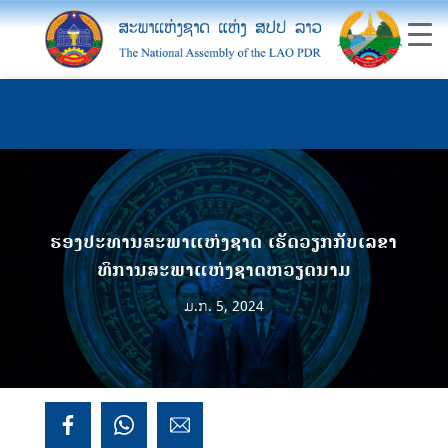
ຮອງ​ປະທານ​ສະພາ​ແຫ່ງ​ຊາດ​ ​​​ເຮັດ​ວຽກ​ກັບ​​ເລ​ຂາ​
ທິ​ການ​ສະ​ພາ​ແຫ່ງ​ຊາດຫວຽດນາມ
ມ.ກ. 5, 2024