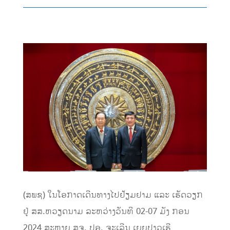
(ສພຊ) ໃນ​ໂອກາດເດີນທາງໄປ​ຢ້ຽມຢາມ ແລະ ເຮັດວຽກ
ຢູ່ ສສ.​ຫວຽດນາມ ລະຫວ່າງວັນທີ 02-07 ມັງ ກອນ
2024 ສະຫາຍ ສຈ. ປອ. ຈະເລີນ ເຍຍປາວເຮີ