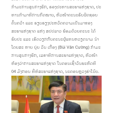
ກຳມະການສູນກາງພັກ, ຮອງ​ປະທານ​ສະພາ​ແຫ່ງ​ຊາດ, ປະ
ທານກຳມາທິການກົດໝາຍ, ຫົວໜ້າຄະນະຮັບຜິດຊອບ
ຄົ້ນຄວ້າ ແລະ ຮຽບຮຽງປະຫວັດຄວາມເປັນມາຂອງ
ສະພາແຫ່ງຊາດ ແຫ່ງ ສປປລາວ ພ້ອມດ້ວຍຄະນະ ​ໄດ້​
ພົບປະ ​ແລະ ​ເຮັດ​ວຽກ​ກັບຄະນະຜູ້ແທນຫວຽດນາມ ນໍາ
ໂດຍສະ ຫາຍ ​ບຸ່ຍ ​ວັນ ​ເກື່ອງ (Bùi Văn Cường) ກໍາມະ
ການສູນກາງພັກ, ເລຂາທິການສະພາ​ແຫ່ງ​ຊາດ​, ຫົວໜ້າ
ຫ້ອງວ່າການ​ສະພາ​ແຫ່ງ​ຊາດ ໃນຕອນ​ເຊົ້າ​ວັນ​ພະຫັດທີ
04 ມັງກອນ ທີ່ຫໍສະພາ​ແຫ່ງ​ຊາດ, ນະຄອນຫຼວງຮ່າ​ໂນ້ຍ.