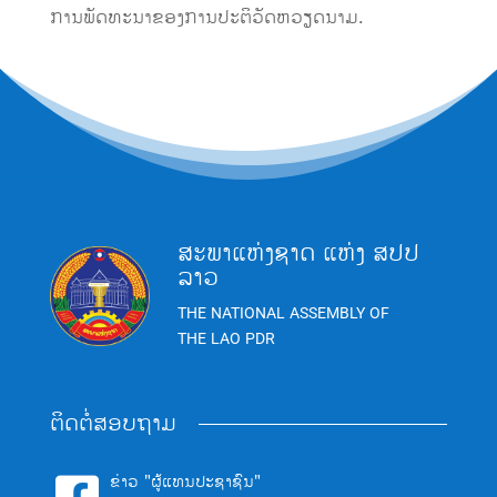
ການ​ພັດທະນາ​ຂອງ​ການ​ປະຕິວັດ​ຫວຽດນາມ.
ສະພາແຫ່ງຊາດ ແຫ່ງ ສປປ
ລາວ
THE NATIONAL ASSEMBLY OF
THE LAO PDR
ຕິດຕໍ່ສອບຖາມ
ຂ່າວ "ຜູ້ແທນປະຊາຊົນ"