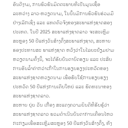
ອັນ​ດີງາມ, ການ​ພົວພັນ​ມິດຕະພາບ​ທີ່​ເປັນ​ມູນ​ເຊື້ອ​
ລະຫວ່າງ​ ​ລາວ-ຫວຽດນາມ, ​ໃນ​ນັ້ນ​ມີ​ການ​ພົວພັນ​ຮ່ວມ​ມື​
ຢ່າງ​ເລິກ​ເຊິ່ງ ​ແລະ ແທດຕົວ​ຈິງ​ຂອງ​ສະພາ​ແຫ່ງ​ຊາດ​ສອງ​
ປະ​ເທດ. ​ໃນ​ປີ 2025 ສະພາ​ແຫ່ງ​ຊາດ​ລາວ ຈະ​ສະ​ເຫຼີ​ມ
ສະຫຼອງ 50 ປີ​ແຫ່ງ​ວັນ​ສ້າງ​ຕັ້ງ​ສະພາ​ແຫ່ງ​ຊາດ, ສະຫາຍ
ຮອງ​ປະທານ​ສະ ພາ​ແຫ່ງ​ຊາດ ຫວັງ​ວ່າ​ໃນ​ໄລຍະ​ຢ້ຽມຢາມ​
ຫວຽດນາມຄັ້ງນີ້, ​ຈະ​ໄດ້​ຮັບ​ບັນດາບົດຮຽນ ແລະ ​ປະສົບ​
ການ​ອັນ​ລ້ຳ​ຄ່າ​ກວ່າ​ເກົ່າ​ໃນການຮຽບຮຽງປະຫວັດຂອງ
ສະພາແຫ່ງຊາດ​ຫວຽດນາມ ເພື່ອຮັບ​ໃຊ້​ການຮຽບຮຽງ
ປະຫວັດ​ 50 ປີ​ແຫ່ງ​ການ​ເຕີບ​ໃຫຍ່ ​ແລະ ພັດທະນາ​ຂອງ​
ສະພາ​ແຫ່ງ​ຊາດ​ລາວ.
ສະຫາຍ​ ບຸ່ຍ ​ວັນ ​ເກື່ອງ ສະ​ແດງ​ຄວາມຍິນ​ດີທີ່​ຮັບ​ຮູ້​ວ່າ
ສະພາ​ແຫ່ງ​ຊາດ​ລາວ ພວມ​ດຳ​ເນີນ​ບັນດາ​ການ​ເຄື່ອນ​ໄຫວ​
ກະກຽມ​ເພື່ອ​ສະ​ເຫຼີ​ມສະຫຼອງ 50 ປີ​ແຫ່ງ​ວັນ​ສ້າງ​ຕັ້ງ, ທັງ