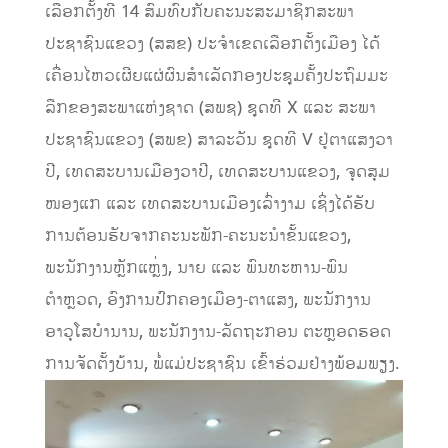
ເລືອກຕັ້ງທີ 14 ສົມທົບກັບຄະນະສະມາຊິກສະພາ
ປະຊາຊົນແຂວງ (ສສຂ) ປະຈຳເຂດເລືອກຕັ້ງເມືອງ ໄດ້
ເຄື່ອນໄຫວເຜີຍແຜ່ຜົນສຳເລັດກອງປະຊຸມຄັ້ງປະຖົມມະ
ລືກຂອງສະພາແຫ່ງຊາດ (ສພຊ) ຊຸດທີ X ແລະ ສະພາ
ປະຊາຊົນແຂວງ (ສພຂ) ສາລະວັນ ຊຸດທີ V ຢູ່ຕາແສງວາ
ປີ, ເທດສະບານເມືອງວາປີ, ເທດສະບານແຂວງ, ຈຸດສຸມ
ໜອງແກ ແລະ ເທດສະບານເມືອງເລົ່າງາມ ເຊິ່ງໄດ້ຮັບ
ການຕ້ອນຮັບຈາກຄະນະພັກ-ຄະນະນໍາຂັ້ນແຂວງ,
ພະນັກງານຫຼັກແຫຼ່ງ, ນາຍ ແລະ ພົນທະຫານ-ພົນ
ຕຳຫຼວດ, ອົງການປົກຄອງເມືອງ-ຕາແສງ, ພະນັກງານ
ອາວຸໂສບໍານານ, ພະນັກງານ-ລັດຖະກອນ ຕະຫຼອດຮອດ
ການຈັດຕັ້ງບ້ານ, ພໍ່ແມ່ປະຊາຊົນ ເຂົ້າຮ່ວມຢ່າງພ້ອມພຽງ.