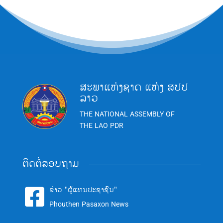
ສະພາແຫ່ງຊາດ ແຫ່ງ ສປປ
ລາວ
THE NATIONAL ASSEMBLY OF
THE LAO PDR
ຕິດຕໍ່ສອບຖາມ
ຂ່າວ "ຜູ້ແທນປະຊາຊົນ"

Phouthen Pasaxon News