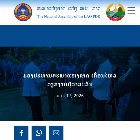
ຮອງປະທານສະພາແຫ່ງຊາດ ເຄື່ອນໄຫວ
ວຽກງານຢູ່ສາລະວັນ
ມ.ຖ. 17, 2026