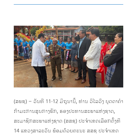
(ສພຊ) – ວັນທີ 11-12 ມິຖຸນານີ້, ທ່ານ ວິໄລວົງ ບຸດດາຄຳ
ກຳມະການສູນກາງພັກ, ຮອງປະທານສະພາແຫ່ງຊາດ,
ສະມາຊິກສະພາແຫ່ງຊາດ (ສສຊ) ປະຈຳເຂດເລືອກຕັ້ງທີ
14 ແຂວງສາລະວັນ ພ້ອມດ້ວຍຄະນະ ສສຊ ປະຈຳເຂດ