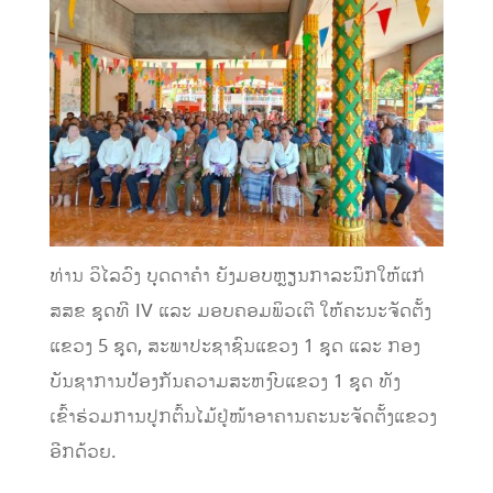
ທ່ານ ວິໄລວົງ ບຸດດາຄຳ ຍັງມອບຫຼຽນກາລະນຶກໃຫ້ແກ່
ສສຂ ຊຸດທີ IV ແລະ ມອບຄອມພິວເຕີ ໃຫ້ຄະນະຈັດຕັ້ງ
ແຂວງ 5 ຊຸດ, ສະພາປະຊາຊົນແຂວງ 1 ຊຸດ ແລະ ກອງ
ບັນຊາການປ້ອງກັນຄວາມສະຫງົບແຂວງ 1 ຊຸດ ທັງ
ເຂົ້າຮ່ວມການປູກຕົ້ນໄມ້ຢູ່ໜ້າອາຄານຄະນະຈັດຕັ້ງແຂວງ
ອີກດ້ວຍ.