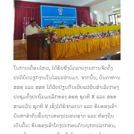
ໃນການເຄື່ອນໄຫວ, ໄດ້ຮັບຟັງບົດລາຍງານການຈັດຕັ້ງ
ປະຕິບັດວຽກງານໃນໄລຍະຜ່ານມາ. ຈາກນັ້ນ, ບັນດາທ່ານ
ສສຊ ແລະ ສສຂ ໄດ້ຜັດປ່ຽນກັນເຜີຍແຜ່ຜົນສຳເລັດກອງ
ປະຊຸມຄັ້ງປະຖົມມະລືກຂອງ ສພຊ ຊຸດທີ X ແລະ ສພຂ
ສາລະວັນ ຊຸດທີ V ເຊິ່ງໄດ້ພິຈາລະນາ ແລະ ຮັບຮອງເອົາ
ບັນຫາສຳຄັນພື້ນຖານຂອງປະເທດຊາດ ແລະ ທ້ອງຖິ່ນ
ເປັນຕົ້ນ: ຮັບຮອງເອົາໂຄງປະກອບດ້ານບຸກຄະລາກອນ,