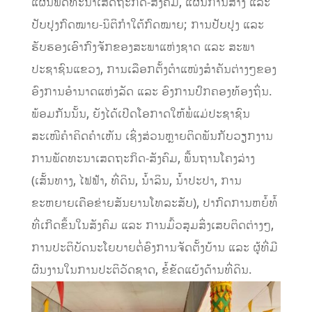
ແຜນພັດທະນາເສດຖະກິດ-ສັງຄົມ, ແຜນການສ້າງ ແລະ
ປັບປຸງກົດໝາຍ-ນິຕິກຳໃຕ້ກົດໝາຍ; ການປັບປຸງ ແລະ
ຮັບຮອງເອົາກົງຈັກຂອງສະພາແຫ່ງຊາດ ແລະ ສະພາ
ປະຊາຊົນແຂວງ, ການເລືອກຕັ້ງຕຳແໜ່ງສໍາຄັນຕ່າງໆຂອງ
ອົງການອໍານາດແຫ່ງລັດ ແລະ ອົງການປົກຄອງທ້ອງຖິ່ນ.
ພ້ອມກັນນັ້ນ, ຍັງໄດ້ເປີດໂອກາດໃຫ້ພໍ່ແມ່ປະຊາຊົນ
ສະເໜີຄຳຄິດຄຳເຫັນ ເຊິ່ງສ່ວນຫຼາຍຕິດພັນກັບວຽກງານ
ການພັດທະນາເສດຖະກິດ-ສັງຄົມ, ພື້ນຖານໂຄງລ່າງ
(ເສັ້ນທາງ, ໄຟຟ້າ, ທີ່ດິນ, ນໍ້າລິນ, ນ້ຳປະປາ, ການ
ຂະຫຍາຍເຄືອຂ່າຍສັນຍານໂທລະສັບ), ປາກົດການຫຍໍ້ທໍ້
ທີ່ເກີດຂຶ້ນໃນສັງຄົມ ແລະ ການມົ້ວສຸມສິ່ງເສບຕິດຕ່າງໆ,
ການປະຕິບັດນະໂຍບາຍຕໍ່ອົງການຈັດຕັ້ງບ້ານ ແລະ ຜູ້ທີ່ມີ
ຜົນງານໃນການປະຕິວັດຊາດ, ຂໍ້ຂັດແຍ້ງດ້ານທີ່ດິນ.