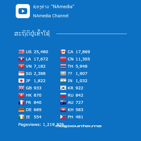
ຊ່ອງຂ່າວ "NAmedia"

NAmedia Channel
ສະຖິຕິຜູ້ເຂົ້າໃຊ້