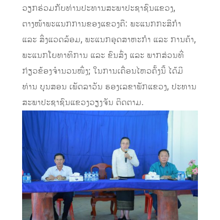
ວຽກຮ່ວມກັບທ່ານປະທານສະພາປະຊາຊົນແຂວງ,
ຕາງໜ້າພະແນກການຂອງແຂວງຄື: ພະແນກກະສິກຳ
ແລະ ສິ່ງແວດລ້ອມ, ພະແນກອຸດສາຫະກຳ ແລະ ການຄ້າ,
ພະແນກໂຍທາທິການ ແລະ ຂົນສົ່ງ ແລະ ພາກສ່ວນທີ່
ກ່ຽວຂ້ອງຈຳນວນໜຶ່ງ; ໃນການເຄື່ອນໄຫວຄັ້ງນີ້ ໄດ້ມີ
ທ່ານ ບຸນສອນ ເພັດລາວັນ ຮອງເລຂາພັກແຂວງ, ປະທານ
ສະພາປະຊາຊົນແຂວງວຽງຈັນ ຕິດຕາມ.