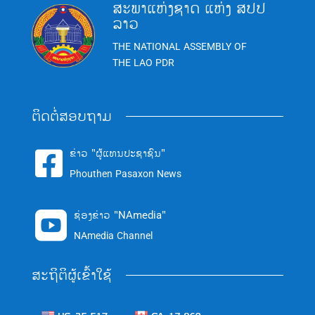
ສະພາແຫ່ງຊາດ ແຫ່ງ ສປປ
ລາວ
THE NATIONAL ASSEMBLY OF
THE LAO PDR
ຕິດຕໍ່ສອບຖາມ
ຂ່າວ "ຜູ້ແທນປະຊາຊົນ"

Phouthen Pasaxon News
ຊ່ອງຂ່າວ "NAmedia"

NAmedia Channel
ສະຖິຕິຜູ້ເຂົ້າໃຊ້