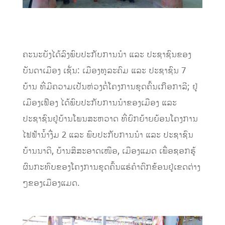
ຄະນະຍັງໄດ້ລົງພົບປະກັບການນຳ ແລະ ປະຊາຊົນຂອງ
ບັນດາເມືອງ ເຊັ່ນ: ເມືອງທຸລະຄົມ ແລະ ປະຊາຊົນ 7
ບ້ານ ທີ່ມີຄວາມເປັນຫ່ວງຕໍ່ໂຄງການຂຸດຄົ້ນເກືອກາລີ; ຢູ່
ເມືອງເຟືອງ ໄດ້ພົບປະກັບການນຳຂອງເມືອງ ແລະ
ປະຊາຊົນຢູ່ບ້ານໂພນສະຫວາດ ທີ່ຍົກຍ້າຍຍ້ອນໂຄງການ
ໄຟຟ້ານ້ຳງື່ມ 2 ແລະ ພົບປະກັບການນຳ ແລະ ປະຊາຊົນ
ບ້ານນາດີ, ບ້ານສີສະອາດເໜືອ, ເມືອງແມດ ເພື່ອຊອກຮູ້
ຜົນກະທົບຂອງໂຄງການຂຸດຄົ້ນແຮ່ຄຳຕົກຂ້ອນຢູ່ເຂດຕ່າງ
ໆຂອງເມືອງແມດ.