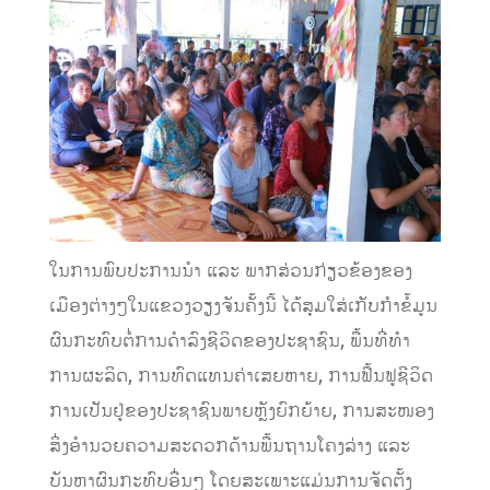
ໃນການພົບປະການນຳ ແລະ ພາກສ່ວນກ່ຽວຂ້ອງຂອງ
ເມືອງຕ່າງໆໃນແຂວງວຽງຈັນຄັ້ງນີ້ ໄດ້ສຸມໃສ່ເກັບກໍາຂໍ້ມູນ
ຜົນກະທົບຕໍ່ການດໍາລົງຊີວິດຂອງປະຊາຊົນ, ພື້ນທີ່ທໍາ
ການຜະລິດ, ການທົດແທນຄ່າເສຍຫາຍ, ການຟື້ນຟູຊີວິດ
ການເປັນຢູ່ຂອງປະຊາຊົນພາຍຫຼັງຍົກຍ້າຍ, ການສະໜອງ
ສິ່ງອຳນວຍຄວາມສະດວກດ້ານພື້ນຖານໂຄງລ່າງ ແລະ
ບັນຫາຜົນກະທົບອື່ນໆ ໂດຍສະເພາະແມ່ນການຈັດຕັ້ງ