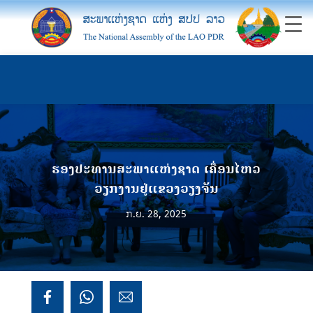
ຮອງປະທານສະພາແຫ່ງຊາດ ເຄື່ອນໄຫວ
ວຽກງານຢູ່ແຂວງວຽງຈັນ
ກ.ຍ. 28, 2025