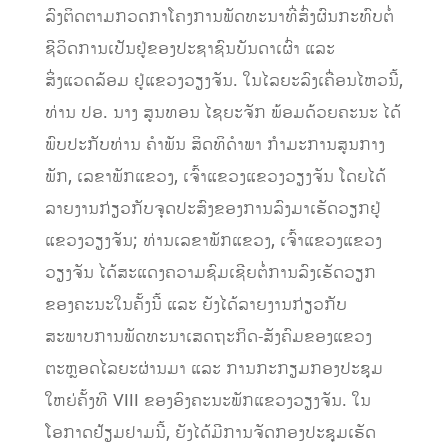
ລົງຕິດຕາມກວດກາໂຄງການພັດທະນາທີ່ສົ່ງຜົນກະທົບຕໍ່
ຊີວິດການເປັນຢູ່ຂອງປະຊາຊົນບັນດາເຜົ່າ ແລະ
ສິ່ງແວດລ້ອມ ຢູ່ແຂວງວຽງຈັນ. ໃນໄລຍະລົງເຄື່ອນໄຫວນີ້,
ທ່ານ ປອ. ນາງ ສູນທອນ ໄຊຍະຈັກ ພ້ອມດ້ວຍຄະນະ ໄດ້
ພົບປະກັບທ່ານ ຄຳພັນ ສິດທິດຳພາ ກຳມະການສູນກາງ
ພັກ, ເລຂາພັກແຂວງ, ເຈົ້າແຂວງແຂວງວຽງຈັນ ໂດຍໄດ້
ລາຍງານກ່ຽວກັບຈຸດປະສົງຂອງການລົງມາເຮັດວຽກຢູ່
ແຂວງວຽງຈັນ; ທ່ານເລຂາພັກແຂວງ, ເຈົ້າແຂວງແຂວງ
ວຽງຈັນ ໄດ້ສະແດງຄວາມຊົມເຊີຍຕໍ່ການລົງເຮັດວຽກ
ຂອງຄະນະໃນຄັ້ງນີ້ ແລະ ຍັງໄດ້ລາຍງານກ່ຽວກັບ
ສະພາບການພັດທະນາເສດຖະກິດ-ສັງຄົມຂອງແຂວງ
ຕະຫຼອດໄລຍະຜ່ານມາ ແລະ ການກະກຽມກອງປະຊຸມ
ໃຫຍ່ຄັ້ງທີ VIII ຂອງອົງຄະນະພັກແຂວງວຽງຈັນ. ໃນ
ໂອກາດຢ້ຽມຢາມນີ້, ຍັງໄດ້ມີການຈັດກອງປະຊຸມເຮັດ