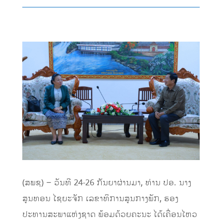
(ສພຊ) – ວັນທີ 24-26 ກັນຍາຜ່ານມາ, ທ່ານ ປອ. ນາງ
ສູນທອນ ໄຊຍະຈັກ ເລຂາທິການສູນກາງພັກ, ຮອງ
ປະທານສະພາແຫ່ງຊາດ ພ້ອມດ້ວຍຄະນະ ໄດ້ເຄື່ອນໄຫວ