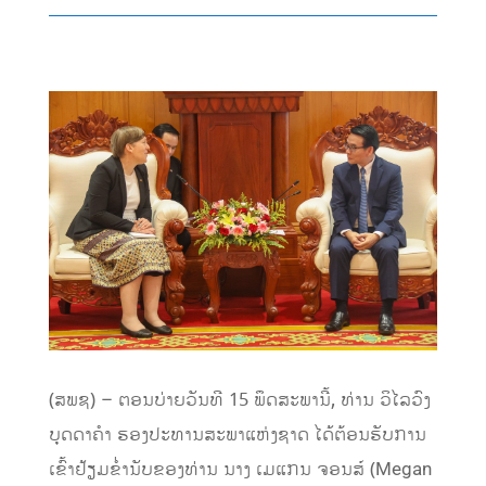
(ສພຊ) – ຕອນບ່າຍວັນທີ 15 ພຶດສະພານີ້, ທ່ານ ວິໄລວົງ
ບຸດດາຄໍາ ຮອງປະທານສະພາແຫ່ງຊາດ ໄດ້ຕ້ອນຮັບການ
ເຂົ້າຢ້ຽມຂໍ່ານັບຂອງທ່ານ ນາງ ເມແກນ ຈອນສ໌ (Megan