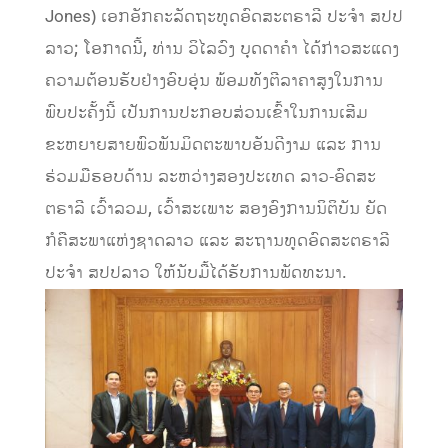
Jones) ເອກອັກຄະລັດຖະທູດອົດສະຕຣາລີ ປະຈໍາ ສປປ
ລາວ; ໂອກາດນີ້, ທ່ານ ວິໄລວົງ ບຸດດາຄໍາ ໄດ້ກ່າວສະແດງ
ຄວາມຕ້ອນຮັບຢ່າງອົບອຸ່ນ ພ້ອມທັງຕີລາຄາສູງໃນການ
ພົບປະຄັ້ງນີ້ ເປັນການປະກອບສ່ວນເຂົ້າໃນການເສີມ
ຂະຫຍາຍສາຍພົວພັນມິດຕະພາບອັນດີງາມ ແລະ ການ
ຮ່ວມມືຮອບດ້ານ ລະຫວ່າງສອງປະເທດ ລາວ-ອົດສະ
ຕຣາລີ ເວົ້າລວມ, ເວົ້າສະເພາະ ສອງອົງການນິຕິບັນ ຍັດ
ກໍຄືສະພາແຫ່ງຊາດລາວ ແລະ ສະຖານທູດອົດສະຕຣາລີ
ປະຈໍາ ສປປລາວ ໃຫ້ນັບມື້ໄດ້ຮັບການພັດທະນາ.