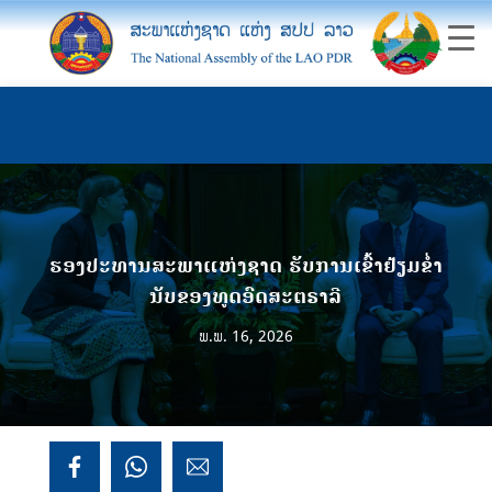
ຮອງປະທານສະພາແຫ່ງຊາດ ຮັບການເຂົ້າຢ້ຽມຂໍ່າ
ນັບຂອງທູດອົດສະຕຣາລີ
ພ.ພ. 16, 2026