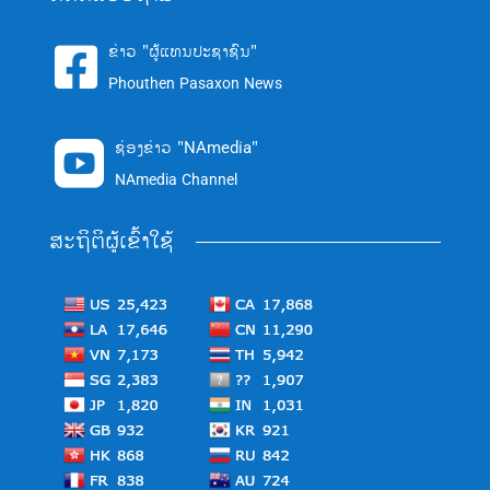
ຂ່າວ "ຜູ້ແທນປະຊາຊົນ"

Phouthen Pasaxon News
ຊ່ອງຂ່າວ "NAmedia"

NAmedia Channel
ສະຖິຕິຜູ້ເຂົ້າໃຊ້