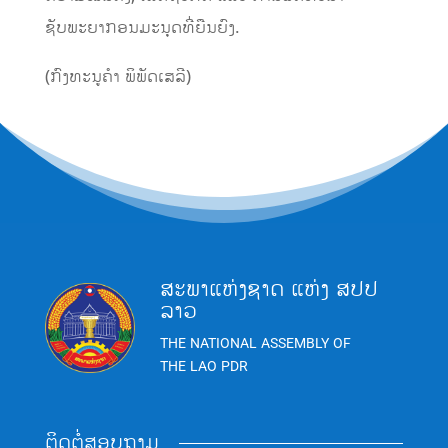
ຊັບພະຍາກອນມະນຸດທີ່ຍືນຍົງ.
(ກົງທະນູຄຳ ພິພັດເສລີ)
ສະພາແຫ່ງຊາດ ແຫ່ງ ສປປ
ລາວ
THE NATIONAL ASSEMBLY OF
THE LAO PDR
ຕິດຕໍ່ສອບຖາມ