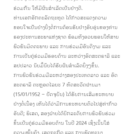
ຮ່ວມກັນ ໃຫ້ມີຜົນສຳເລັດເປັນຢ່າງດີ.
ທ່ານເອກອັກຄະລັດຖະທູດ ໄດ້ກ່າວສະແດງຄວາມ
ຂອບໃຈເປັນຢ່າງຍິ່ງຕໍ່ການຕ້ອນຮັບຢ່າງອົບອຸ່ນຂອງທ່ານ
ຮອງປະທານສະພາແຫ່ງຊາດ ພ້ອມທັງອວຍພອນໃຫ້ສາຍ
ພົວພັນມິດຕະພາບ ແລະ ການຮ່ວມມືອັນດີງາມ ແລະ
ການເປັນຄູ່ຮ່ວມມືຮອບດ້ານ ລະຫວ່າງອົດສະຕຣາລີ ແລະ
ສປປລາວ ນັບມື້ນັບໄດ້ຮັບຜົນສຳເລັດຍິ່ງໆຂຶ້ນ.
ການພົວພັນຮ່ວມມືລະຫວ່າງສອງປະເທດລາວ ແລະ ອົດ
ສະຕຣາລີ ຕະຫຼອດໄລຍະ 7 ທົດສະວັດຜ່ານມາ
(15/01/1952 – ປັດຈຸບັນ) ໄດ້ຮັບການເສີມຂະຫຍາຍ
ຢ່າງຕໍ່ເນື່ອງ ເຫັນໄດ້ວ່າມີການຂະຫຍາຍຕົວໄປສູ່ທ່າກ້າວ
ອັນດີ; ພິເສດ, ສອງຝ່າຍໄດ້ຍົກລະດັບການພົວພັນຮ່ວມ
ຂຶ້ນເປັນຄູ່ຮ່ວມມືຮອບດ້ານ ໃນປີ 2024 ເຊິ່ງເນັ້ນໃສ່
ຄວາມໝັ້ນຄົງ, ເສດຖະກິດ ແລະ ການພັດທະນາ