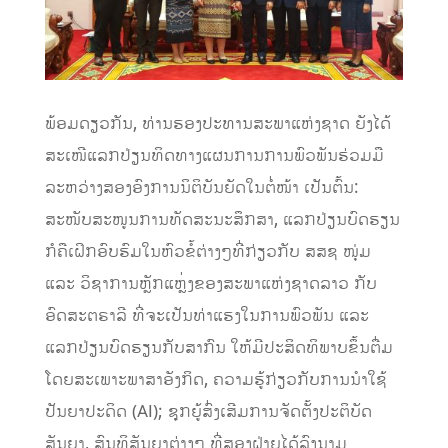
ພ້ອມດຽວກັນ, ທ່ານຮອງປະທານສະພາແຫ່ງຊາດ ຍັງໄດ້
ສະ​ເໜີແລກປ່ຽນ​ທິດທາງແຜນການ​ການ​ພົວພັນຮ່ວມ​ມື
ລະຫວ່າງສອງອົງການນິຕິບັນຍັດໃນ​ຕໍ່ໜ້າ ເປັນຕົ້ນ:
ສະໜັບສະໜູນການທັດສະນະສຶກສາ, ແລກປ່ຽນບົດຮຽນ
ກໍຄືເຝິກອົບຮົມໃນຫົວຂໍ້ຕ່າງໆທີ່ກ່ຽວກັບ ສສຊ ໜຸ່ມ
ແລະ ວິຊາການຫຼັກແຫຼ່ງຂອງສະພາແຫ່ງຊາດລາວ ກັບ
ອົດສະຕຣາລີ ທີ່ຈະເປັນທ່າແຮງໃນການພົວພັນ ແລະ
ແລກປ່ຽນບົດຮຽນກັບສາກົນ ໃຫ້ມີປະສິດທິພາບຂຶ້ນຕື່ມ
ໂດຍສະເພາະພາສາອັງກິດ, ຄວາມຮູ້ກ່ຽວກັບການນໍາໃຊ້
ປັນຍາປະດິດ (AI); ຊຸກຍູ້ສົ່ງເສີມການຈັດຕັ້ງປະຕິບັດ
ສັນຍາ, ​ສົນທິສັນຍາຕ່າງໆ ທີ່ສອງຝ່າຍໄດ້ລົງນາມ