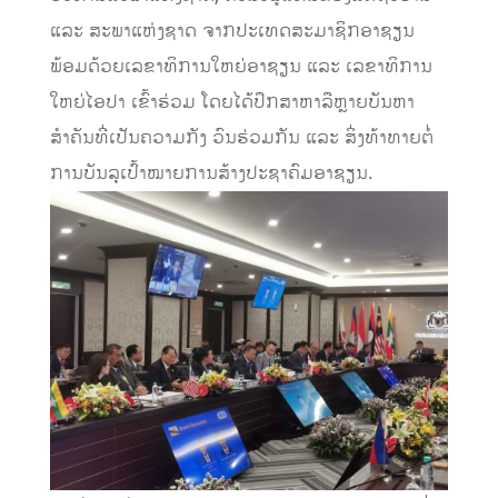
ແລະ ສະພາແຫ່ງຊາດ ຈາກປະເທດສະມາຊິກອາຊຽນ
ພ້ອມດ້ວຍເລຂາທິການໃຫຍ່ອາຊຽນ ແລະ ເລຂາທິການ
ໃຫຍ່ໄອປາ ເຂົ້າຮ່ວມ ໂດຍໄດ້ປຶກສາ​ຫາລືຫຼາຍ​ບັນຫາ​
ສຳຄັນທີ່ເປັນຄວາມກັງ ວົນຮ່ວມກັນ ແລະ ສິ່ງທ້າທາຍຕໍ່
ການບັນລຸເປົ້າໝາຍການສ້າງປະຊາຄົມອາຊຽນ.