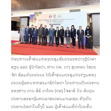
ກ່ອນການເຂົ້າຮ່ວມກອງປະຊຸມພົບປະລະຫວ່າງຜູ້ນໍາອາ
ຊຽນ ແລະ ຜູ້ນໍາໄອປາ, ທ່ານ ປອ. ນາງ ສູນທອນ ໄຊຍະ
ຈັກ ພ້ອມດ້ວຍຄະນະ ໄດ້ເຂົ້າຮ່ວມປະຊຸມກະກຽມຂອງ
ຄະນະຜູ້ແທນຈາກສະມາຊິກໄອປາ ໂດຍການເປັນປະທານ
ຂອງທ່ານ ຕານ ສິຣິ ດາໂຕະ (ປອ) ໂຈຮາຣີ ບິນ ອັບດູນ
ປະທານສະພາຜູ້ເເທນລາສະດອນມາເລເຊຍ ທັງເປັນ
ປະທານໄອປາໃນຄັ້ງນີ້ ແລະ ຜູ້ເຂົ້າຮ່ວມທີ່ນໍາໂດຍຂັ້ນ