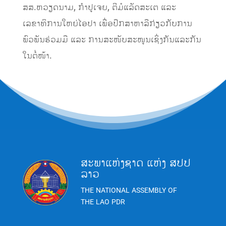
ສສ.ຫວຽດນາມ, ກຳປູເຈຍ, ຕີມໍແລັດສະເຕ ແລະ
ເລຂາທິການໃຫຍ່ໄອປາ ເພື່ອປຶກສາຫາລືກ່ຽວກັບການ
ພົວພັນຮ່ວມມື ແລະ ການສະໜັບສະໜູນເຊິ່ງກັນແລະກັນ
ໃນຕໍ່ໜ້າ.
ສະພາແຫ່ງຊາດ ແຫ່ງ ສປປ
ລາວ
THE NATIONAL ASSEMBLY OF
THE LAO PDR