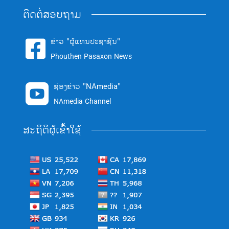
ຕິດຕໍ່ສອບຖາມ
ຂ່າວ "ຜູ້ແທນປະຊາຊົນ"

Phouthen Pasaxon News
ຊ່ອງຂ່າວ "NAmedia"

NAmedia Channel
ສະຖິຕິຜູ້ເຂົ້າໃຊ້