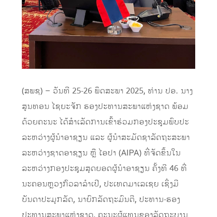
(ສພຊ) – ວັນທີ 25-26 ພຶດສະພາ 2025, ທ່ານ ປອ. ນາງ
ສູນທອນ ໄຊຍະຈັກ ຮອງປະທານສະພາແຫ່ງຊາດ ພ້ອມ
ດ້ວຍຄະນະ ໄດ້ສຳເລັດການເຂົ້າຮ່ວມກອງປະຊຸມພົບປະ
ລະຫວ່າງຜູ້ນຳອາຊຽນ ແລະ ຜູ້ນຳສະມັດຊາລັດຖະສະພາ
ລະຫວ່າງຊາດອາຊຽນ ຫຼື ໄອປາ (AIPA) ທີ່ຈັດຂຶ້ນໃນ
ລະຫວ່າງກອງປະຊຸມສຸດຍອດຜູ້ນໍາອາຊຽນ ຄັ້ງທີ 46 ທີ່
ນະຄອນຫຼວງກົວລາລໍາເປີ, ປະເທດມາເລເຊຍ ເຊິ່ງມີ
ບັນດາປະມຸກລັດ, ນາຍົກລັດຖະມົນຕີ, ປະທານ-ຮອງ
ປະທານສະພາແຫ່ງຊາດ, ຄະນະຜູ້ແທນຂອງລັດຖະບານ