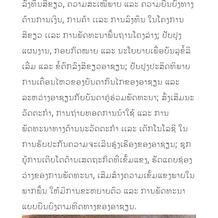
ລົງທຶນສີຂຽວ, ຄວາມສະເໝີພາບ ແລະ ຄວາມຍືນຍົງທາງ
ດ້ານການເງິນ, ການຄ້າ ເເລະ ການລົງທຶນ ໃນໂຄງການ
ສີຂຽວ ເເລະ ການພັດທະນາພື້ນຖານໂຄງລ່າງ; ປັບປຸງ
ແຜນງານ, ກອບກົດໝາຍ ​ແລະ ນະ​ໂຍບາຍ​ເພື່ອ​ບັນລຸ​ຂໍ້​ລິ​
ເລີ່​ມ ​ແລະ ຂໍ້​ຕົກລົງ​ສີຂຽວ​ອາ​ຊຽນ; ປັບປຸງ​ປະສິດທິພາບ​
ການ​ເຄື່ອນ​ໄຫວ​ຂອງ​ບັນດາ​ກົນ​ໄກ​ຂອງ​ອາ​ຊຽນ ​ແລະ
ລະຫວ່າງ​ອາ​ຊຽນກັບ​ບັນດາ​ຄູ່​ຮ່ວມ​ພັດທະນາ; ສົ່ງເສີມນະ
ວັດຕະກໍາ, ການຖ່າຍທອດການນຳໃຊ້ ແລະ ການ
ພັດທະນາທາງດ້ານນະວັດຕະກໍາ ເເລະ ເຕັກໂນໂລຊີ ໃນ
ການຮັບປະກັນຄວາມຈະເລີນຮຸ່ງເຮືອງຂອງອາຊຽນ; ຊຸກ​
ຍູ້​ການ​ເຕີບ​ໂຕ​ດ້ານ​ເສດ​ຖະ​ກິດ​ທີ່​ເຂັ້ມ​ແຂງ, ຮັດ​ແຄບ​ຊ່ອງ​
ວ່າງຂອງ​ການ​ພັດທະນາ, ເສີມສ້າງຄວາມ​ເຂັ້ມແຂງພາຍໃນ
ພາກ​ພື້ນ ໃຫ້ມີການຂະຫຍາຍຕົວ ​ແລະ ການ​ພັດທະນາ​
ແບບ​ຍືນ​ຍົງຕາມທິດທາງຂອງອາຊຽນ.