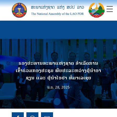
ຮອງປະທານສະພາແຫ່ງຊາດ ສຳເລັດການ
ເຂົ້າຮ່ວມກອງປະຊຸມ ພົບປະລະຫວ່າງຜູ້ນຳອາ
ຊຽນ ແລະ ຜູ້ນຳໄອປາ ທີ່ມາເລເຊຍ
ພ.ພ. 28, 2025