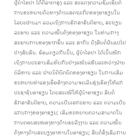
ຜູ້ນໍາໄອປາ ໄດ້ຕີລາຄາສູງ ແລະ ສະແດງຄວາມຊົມເຊີຍຕໍ່
ການຂະຫຍາຍຕົວທາງດ້ານເສດຖະກິດຂອງອາຊຽນໃນ
ໄລຍະຜ່ານມາ ລວມເຖິງການຮັກສາສັນຕິພາບ, ສະຖຽນ
ລະພາບ ແລະ ຄວາມໝັ້ນຄົງຂອງອາຊຽນ ໃນທ່າມກາງ
ສະພາບການຂອງພາກພື້ນ ແລະ ສາກົນ ຍັງສືບຕໍ່ຜັນແປໄປ
ຢ່າງສັບສົນ. ພ້ອມດຽວກັນນັ້ນ, ຜູ້ນຳໄອປາ ໄດ້ເນັ້ນໜັກ
ເຖິງການປະສານສົມທົບກັນຢ່າງແໜ້ນແຟ້ນລະຫວ່າງຝ່າຍ
ບໍລິຫານ ແລະ ຝ່າຍນິຕິບັດຍັດຂອງອາຊຽນ ໃນການເສີມ
ຂະຫຍາຍທ່າແຮງເພື່ອສ້າງຄວາມຈະເລີນຮຸ່ງເຮືອງໃຫ້ແກ່
ປະຊາຊົນອາຊຽນ ໂດຍສະເໜີໃຫ້ຜູ້ນຳອາຊຽນ ສືບ​ຕໍ່​
ຮັກສາ​ສັນຕິພາບ, ຄວາມ​ເປັນ​ເອກະ​ພາບ ແລະ ຄວາມ​ເປັນ
ແກນກາງຂອງ​ອາ​ຊຽນ; ເສີມ​ຂະ​ຫຍາຍ​ຄວາມ​ສາ​ມາດໃນ
ການ​ຕອບ​ສະ​ໜອງທາງດ້ານພະລັງງານ ແລະ ຄວາມໝັ້ນ
ຄົງທາງດ້ານສະບຽງອາຫານ​ໃນອາ​ຊຽນ; ສືບຕໍ່ສົ່ງເສີມການ