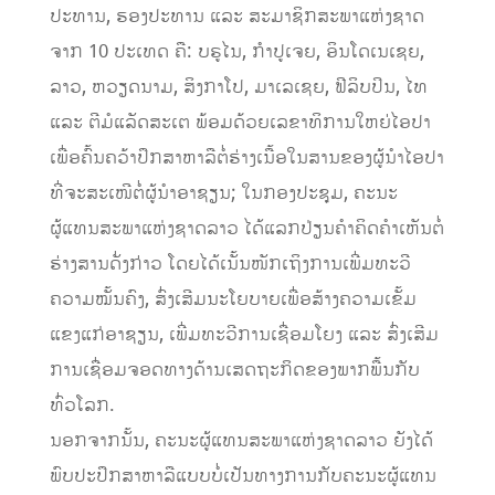
ປະທານ, ຮອງປະທານ ແລະ ສະມາຊິກສະພາແຫ່ງຊາດ
ຈາກ 10 ປະເທດ ຄື: ບຣູໄນ, ກຳປູເຈຍ, ອິນໂດເນເຊຍ,
ລາວ, ຫວຽດນາມ, ສິງກາໂປ, ມາເລເຊຍ, ຟີລິບປິນ, ໄທ
ແລະ ຕີມໍແລັດສະເຕ ພ້ອມດ້ວຍເລຂາທິການໃຫຍ່ໄອປາ
ເພື່ອຄົ້ນຄວ້າປຶກສາຫາລືຕໍ່ຮ່າງເນື້ອໃນສານຂອງຜູ້ນຳໄອປາ
ທີ່ຈະສະເໜີຕໍ່ຜູ້ນຳອາຊຽນ; ໃນກອງປະຊຸມ, ຄະນະ
ຜູ້ແທນສະພາແຫ່ງຊາດລາວ ໄດ້ແລກປ່ຽນ​ຄຳຄິດຄຳເຫັນຕໍ່
ຮ່າງສານດັ່ງກ່າວ ໂດຍໄດ້ເນັ້ນໜັກເຖິງການ​ເພີ່ມ​ທະວີ​
ຄວາມ​ໝັ້ນຄົງ​, ສົ່ງເສີມນະໂຍບາຍເພື່ອສ້າງຄວາມ​ເຂັ້ມ​
ແຂງແກ່ອາຊຽນ, ​ເພີ່ມ​ທະວີ​ການ​ເຊື່ອມ​ໂຍງ ​ແລະ ສົ່ງເສີມ
ການເຊື່ອມຈອດທາງດ້ານເສດຖະກິດຂອງພາກພື້ນກັບ
ທົ່ວໂລກ.
ນອກຈາກນັ້ນ, ຄະນະຜູ້ແທນສະພາແຫ່ງຊາດລາວ ຍັງໄດ້
ພົບປະປຶກສາຫາລືແບບບໍ່ເປັນທາງການກັບຄະນະຜູ້ແທນ