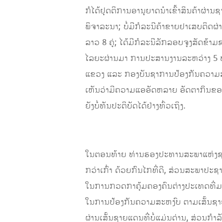
ກໍໄດ້ຢຸດຕິການອານຸຍາດນໍາເຂົ້າສິນຄ້າຜ່ານ
ພິຈາລະນາ;​ ບໍ່ມີກໍລະນີຄ້າຂາຍຢາເສບຕິດ
ລາວ 8 ຄູ່; ໄດ້ມີກໍລະນີລັກລອບຈູງສັດຂ້າ
ໄລຍະຜ່ານມາ ການປະສານງານລະຫວ່າງ 5 ພ
ແຂວງ ແລະ ກອງບັນຊາການປ້ອງກັນຄວາມສະຫງ
ເຫັນວ່າມີຄວາມແອອັດຫລາຍ ອັດຕາກິນຂອງຜ
ຍັງບໍ່ທັນປະຕິບັດໄດ້ຢ່າງທົ່ວເຖິງ.
ໃນຕອນທ້າຍ ທ່ານຮອງປະທານສະພາແຫ່ງຊາດ ໄ
ກວ່າເກົ່າ ດ້ວຍກົນໄກທີ່ດີ, ສ່ວນສະພາ
ໃນການກວດກາຄຸ້ມຄອງຄົນຕ່າງປະເທດທີ່ມາດໍ
ໃນການປ້ອງກັນຄວາມສະຫງົບ ຕາມເສັ້ນຊາ
ຜ່ານເສັ້ນຊາຍແດນທີ່ບໍ່ແມ່ນດ່ານ, ສ່ວນກ