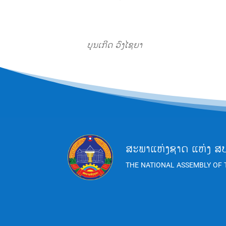
ບຸນເກີດ
ວົງໄຊຍາ
ສະພາແຫ່ງຊາດ ແຫ່ງ ສ
THE NATIONAL ASSEMBLY OF 