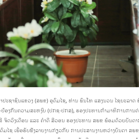
ສະພາປະຊາຊົນແຂວງ (ສພຂ) ອຸດົມໄຊ, ທ່ານ ພົນໂທ ແສງນວນ ໄຊຍະລາ
າດ-ປ້ອງກັນຄວາມສະຫງົບ (ປກຊ-ປກສ), ຮອງປະທານກໍາມາທິການການຕ
ນສີ ຈິດວົງເດືອນ ແລະ ຄໍາດີ ສີວອນ ຮອງປະທານ ສພຂ ພ້ອມດ້ວຍບັ
ດົມໄຊ ເພື່ອຮັບຟັງລາຍງານກ່ຽວກັບ ການປະສານງານຫວ່າງບັນດາ ສ