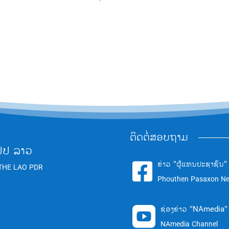
ຕິດຕໍ່ສອບຖາມ
ປປ ລາວ
ຂ່າວ "ຜູ້ແທນປະຊາຊົນ"

THE LAO PDR
Phouthen Pasaxon N
ຊ່ອງຂ່າວ "NAmedia"

NAmedia Channel