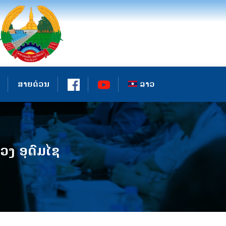
ສາຍດ່ວນ
ລາວ
ງ ອຸດົມໄຊ