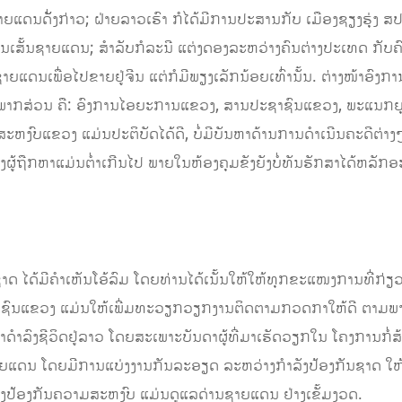
ຊາຍແດນດັັ່ງກ່າວ; ຝ່າຍລາວເຮົາ ກໍໄດ້ມີການປະສານກັບ ເມືອງຊຽງຮຸ່ງ ສປ
ຜ່ານເສັ້ນຊາຍແດນ; ສໍາລັບກໍລະນີ ແຕ່ງດອງລະຫວ່າງຄົນຕ່າງປະເທດ ກັບ
ມຊາຍແດນເພື່ອໄປຂາຍຢູ່ຈີນ ແຕ່ກໍມີພຽງເລັກນ້ອຍເທົ່ານັ້ນ. ຕ່າງໜ້າອ
າກສ່ວນ ຄື: ອົງການໄອຍະການແຂວງ, ສານປະຊາຊົນແຂວງ, ພະແນກຍຸ
ົບແຂວງ ແມ່ນປະຕິບັດໄດ້ດີ, ບໍ່ມີບັນຫາດ້ານການດໍາເນີນຄະດີຕ່າງໆ
ູ້ຖືກຫາແມ່ນຕໍ່າເກີນໄປ ພາຍໃນຫ້ອງຄຸມຂັງຍັງບໍ່ທັນຮັກສາໄດ້ຫລັກ
ດ້ມີຄໍາເຫັນໂອ້ລົມ ໂດຍທ່ານໄດ້ເນັ້ນໃຫ້ໃຫ້ທຸກຂະແໜງການທີ່ກ່ຽ
ປະຊາຊົນແຂວງ ແມ່ນໃຫ້ເພີ່ມທະວຽກວຽກງານຕິດຕາມກວດກາໃຫ້ດີ ຕາມພາ
າລົງຊີວິດຢູ່ລາວ ໂດຍສະເພາະບັນດາຜູ້ທີ່ມາເຮັດວຽກໃນ ໂຄງການກໍ່ສ້
ຍແດນ ໂດຍມີການແບ່ງງານກັນລະອຽດ ລະຫວ່າງກໍາລັງປ້ອງກັນຊາດ ໃ
ໍາລັງປ້ອງກັນຄວາມສະຫງົບ ແມ່ນດູແລດ່ານຊາຍແດນ ຢ່າງເຂັ້ມງວດ.