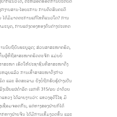
ຫຍຸ້ງຍາກແນວໃດ, ຕະຫລອດຮອດການປະຕິບັດ
, ວຽກງານສານ-ໄອຍະການ ການຕັດສິນຄະດີ
າຍ ໄດ້ມີມາດຕະການແກ້ໄຂຄືແນວໃດ? ການ
ນຄ້າມະນຸດ, ການແຕ່ງດອງຂອງຄົນຕ່າງປະເທດ
ານນັບຖືບັນພະບູລຸດ; ສ່ວນສາສະໜາຄຣິດ,
ົ້ນຜູ້ທີ່ຖືສາສະໜາຄຣິດຕະຈັກ ແມ່ນບໍ່
ສາສະໜາ ເຮັດໃຫ້ປະຊາຊົນທີ່ສາສະໜາດັ່ງ
 ສະຫລຸບແລ້ວ ການເຂົ້າສາສະໜາດັ່ງກ່າວ
ແລະ ອິດສະລາມ ຍັງບໍ່ຖືກຮັບຮູ້ຢ່າງເປັນ
ງເຜີຍແຜ່ດໍາລັດ ເລກທີ 315/ລບ ວ່າດ້ວຍ
ແຂວງ ໄດ້ລາຍງານວ່າ: ແຂວງອຸດົໃໄຊ ມີ
າງເຊື່ອມຈອດກັນ, ແຕ່ທາງສອງຝ່າຍກໍໄດ້
ງຈາກທາງຝ່າຍຈີນ ໄດ້ມີການເຂັ້ມງວດຂຶ້ນ ແລະ