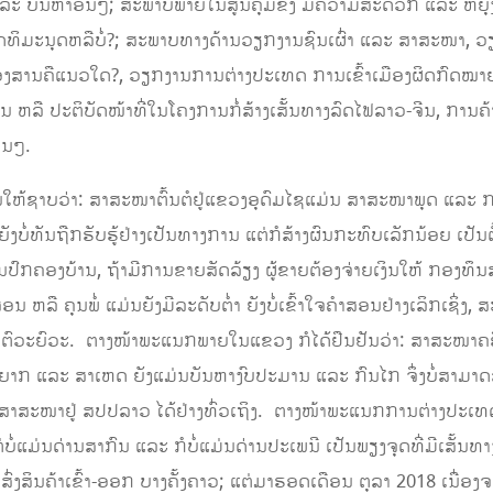
ກ ແລະ ບັນຫາອື່ນໆ; ສະພາບພາຍໃນສູນຄຸມຂັງ ມີຄວາມສະດວກ ແລະ 
ສິດທິມະນຸດຫລືບໍ່?; ສະພາບທາງດ້ານວຽກງານຊົນເຜົ່າ ແລະ ສາສະໜາ
ນຂອງສານຄືແນວໃດ?, ວຽກງານການຕ່າງປະເທດ ການເຂົ້າເມືອງຜິດກົດໝ
ກິນ ຫລື ປະຕິບັດໜ້າທີ່ໃນໂຄງການກໍ່ສ້າງເສັ້ນທາງລົດໄຟລາວ-ຈີນ, ກາ
່ນໆ.
ຫ້ຊາບວ່າ: ສາສະໜາຕົ້ນຕໍຢູ່ແຂວງອຸດົມໄຊແມ່ນ ສາສະໜາພຸດ ແລະ ກ
ັງບໍ່ທັນຖືກຮັບຮູ້ຢ່າງເປັນທາງການ ແຕ່ກໍສ້າງຜົນກະທົບເລັກນ້ອຍ ເປັນຕ
ົກຄອງບ້ານ, ຖ້າມີການຂາຍສັດລ້ຽງ ຜູ້ຂາຍຕ້ອງຈ່າຍເງິນໃຫ້ ກອງທຶນ
 ຫລື ຄຸນພໍ່ ແມ່ນຍັງມີລະດັບຕໍ່າ ຍັງບໍ່ເຂົ້າໃຈຄໍາສອນຢ່າງເລິກເຊິ່ງ,
າຕົວະຍົວະ. ຕາງໜ້າພະແນກພາຍໃນແຂວງ ກໍໄດ້ຢືນຢັນວ່າ: ສາສະໜາຄຣິດ 
ຍາກ ແລະ ສາເຫດ ຍັງແມ່ນບັນຫາງົບປະມານ ແລະ ກົນໄກ ຈຶ່ງບໍ່ສາມາດລົ
ສາສະໜາຢູ່ ສປປລາວ ໄດ້ຢ່າງທົ່ວເຖິງ. ຕາງໜ້າພະແນກການຕ່າງປະເທດ
ບໍ່ແມ່ນດ່ານສາກົນ ແລະ ກໍບໍ່ແມ່ນດ່ານປະເພນີ ເປັນພຽງຈຸດທີ່ມີເສັ້ນທ
ສົ່ງສິນຄ້າເຂົ້າ-ອອກ ບາງຄັ້ງຄາວ;​ ແຕ່ມາຮອດເດືອນ ຕຸລາ 2018 ເນື່ອ