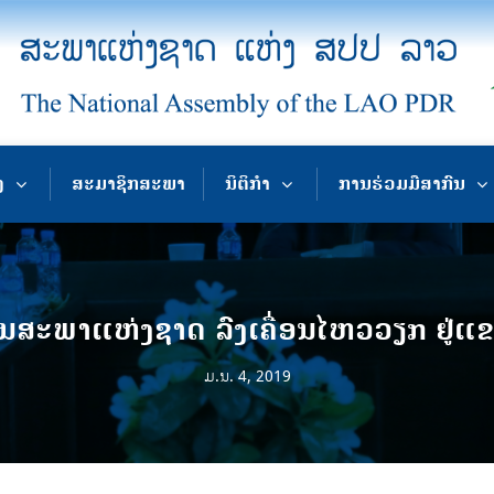
ງ
ສະມາຊິກສະພາ
ນິຕິກຳ
ການຮ່ວມມືສາກົນ
ສະພາແຫ່ງຊາດ ລົງເຄື່ອນໄຫວວຽກ ຢູ່ແຂວ
ມ.ນ. 4, 2019