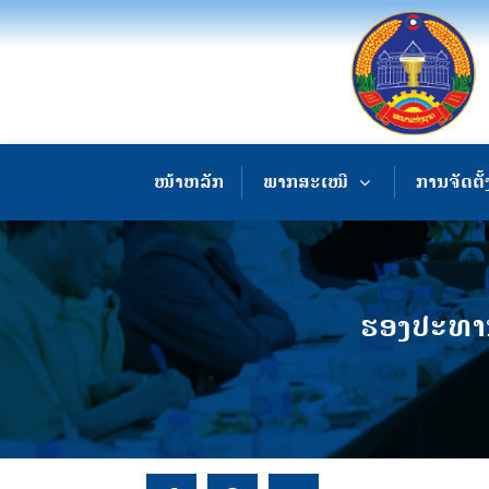
ໜ້າຫລັກ
ພາກສະເໜີ
ການຈັດຕັ້
ຮອງປະທານ