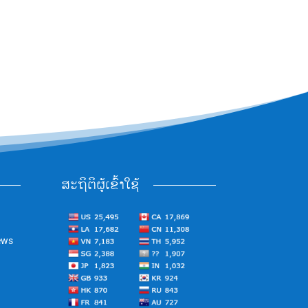
ສະຖິຕິຜູ້ເຂົ້າໃຊ້
ews