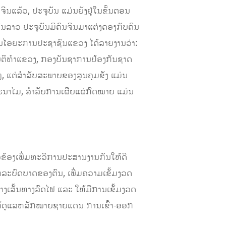
ຈີນແລ້ວ, ປະຈຸບັນ ແມ່ນຍັງຢູ່ໃນຂັ້ນຕອນ
ຄົນລາວ ປະຈຸບັນມີຄົນຈີນມາແຕ່ງດອງກັບຄົນ
ົງການໄອຍະການປະຊາຊົນແຂວງ ໄດ້ລາຍງານວ່າ:
ຕິທໍາແຂວງ, ກອງບັນຊາການປ້ອງກັນຊາດ
, ແຕ່ສໍາລັບສະພາບຂອງສູນຄຸມຂັງ ແມ່ນ
ອະນາໄມ, ສໍາລັບການເຜີຍແຜ່ກົດໝາຍ ແມ່ນ
ວຂ້ອງເພີ່ມທະວີການປະສານງານກັນໃຫ້ດີ
ລະບົດບາດຂອງຕົນ, ເພີ່ມຄວາມເຂັ້ມງວດ
າງເສັ້ນທາງລົດໄຟ ແລະ ໃຫ້ມີການເຂັ້ມງວດ
ຫ້ດູແລຫລັກໝາຍຊາຍແດນ ການເຂົ້າ-ອອກ