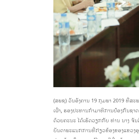
(ສພຊ) ວັນອັງຄານ 19 ກຸມພາ 2019 ທີ່
ເຜົ່າ, ຮອງປະທານກໍາມາທິການປ້ອງກັນຊ
ດ້ວຍຄະນະ ໄດ້ເຮັດວຽກກັບ ທ່ານ ນາງ ຈັ
ບັນດາພະແນກການທີ່ກ່ຽວຂ້ອງຂອງແຂວງອຸ