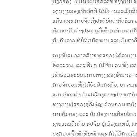
ກ່ຽວຂ້ອງ ໃນການແກ້ໄຂຄະດີທີ່ຫຍຸ້ງຍາ
ວຽກງານຂອງເຈົ້າໜ້າທີ່ ໄດ້ມີການລະເມີດ
ແລ້ວ ແລະ ການຈັດຕັ້ງປະຕິບັດຄໍາຕັດສິ
ຄຸ້ມຄອງຄົນຕ່າງປະເທດທີ່ເຂົ້າມາທໍາມາຫາ
ກັບຄົນລາວ ທີ່ບໍ່ຖືກກົດໝາຍ ແລະ ບັນຫາອື
ຕາງໜ້າແນວລາວສ້າງຊາດແຂວງ ໄດ້ລາຍງານໃ
ອິດສະລາມ ແລະ ອື່ນໆ ກໍມີຈໍານວນໜຶ່ງ ແຕ່ຍ
ເຂົ້າຮ່ວມຂະບວນການຕ່າງໆຂອງອໍານາດການປ
ກ່າວຈໍານວນໜຶ່ງໄດ້ຮັບຜົນກະທົບ, ອາຈານສອນ
ແມ່ນເພື່ອຫວັງ ຜົນປະໂຫຽດບາງຢ່າງຈາກຄໍ
ທາງການຢູ່ແຂວງອຸດົມໄຊ; ສ່ວນຄວາມຫຍຸ້ງ
ການຄຸ້ມຄອງ ແລະ ປົກປ້ອງການເຄື່ອນໄຫວ
ຊາຍແດນຕິດກັບ ສປຈີນ ຢຸ່ເມືອງນາຫມໍ້, ແຕ່
ປະກອບເຈົ້າໜ້າທີ່ພາສີ ແລະ ກໍໄດ້ມີການຂົນ