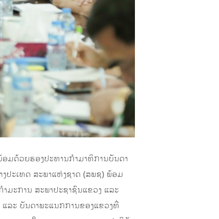
ດ ພ້ອມດ້ວຍຮອງປະທານກໍາມາທິການບັນດາ
່າງປະເທດ ສະພາແຫ່ງຊາດ (ສພຊ) ພ້ອມ
ນດາກໍາມະການ ສະພາປະຊາຊົນແຂວງ ແລະ
ພຂ ແລະ ບັນດາພະແນກການຂອງແຂວງທີ່