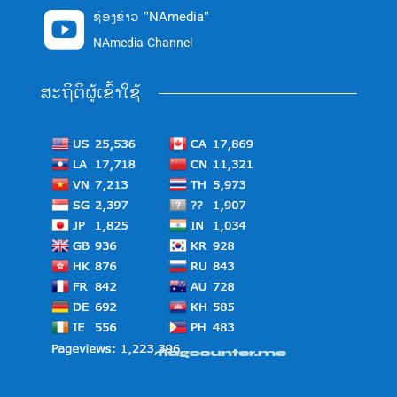
ຊ່ອງຂ່າວ "NAmedia"

NAmedia Channel
ສະຖິຕິຜູ້ເຂົ້າໃຊ້