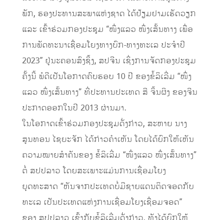
ພັກ, ຮອງປະທານສະພາແຫ່ງຊາດ ໄດ້ຢ້ຽມຢາມເຮັດວຽກ
ແລະ ເຂົ້າຮ່ວມກອງປະຊຸມ “ໜຶ່ງແລວ ໜຶ່ງເສັ້ນທາງ ເພື່ອ
ການພັດທະນາເຊື່ອມໂຍງທາງບົກ-ທາງທະເລ ປະຈໍາປີ
2023” ຢູ່ນະຄອນສົງຊິ້ງ, ສປຈີນ ເຊິ່ງການຈັດກອງປະຊຸມ
ຄັ້ງນີ້ ພໍດີເປັນໂອກາດຄົບຮອບ 10 ປີ ຂອງຂໍ້ລິເລີ່ມ “ໜຶ່ງ
ແລວ ໜຶ່ງເສັ້ນທາງ” ທີ່ປະທານປະເທດ ສີ ຈິ້ນຜິງ ຂອງຈີນ
ປະກາດອອກໃນປີ 2013 ຜ່ານມາ.
ໃນໂອກາດເຂົ້າຮ່ວມກອງປະຊຸມດັ່ງກ່າວ, ສະຫາຍ ນາງ
ສູນທອນ ໄຊຍະຈັກ ໄດ້ກ່າວຄໍາເຫັນ ໂດຍໄດ້ຍົກໃຫ້ເຫັນ
ຄວາມໝາຍສໍາຄັນຂອງ ຂໍ້ລິເລີ່ມ “ໜຶ່ງແລວ ໜຶ່ງເສັ້ນທາງ”
ຕໍ່ ສປປລາວ ໂດຍສະເພາະແມ່ນການເຊື່ອມໂຍງ
ຍຸດທະສາດ “ຫັນຈາກປະເທດບໍ່ມີຊາຍແດນຕິດຈອດກັບ
ທະເລ ເປັນປະເທດແຫ່ງການເຊື່ອມໂຍງເຊື່ອມຈອດ”
ຂອງ ສປປລາວ ເຂົ້າກັບຂໍ້ລິເລີ່ມດັ່ງກ່າວ, ທັງໄດ້ຍົກໃຫ້