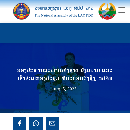
ຮອງປະທານສະພາແຫ່ງຊາດ ຢ້ຽມຢາມ ແລະ
ເຂົ້າຮ່ວມກອງປະຊຸມ ທີ່ນະຄອນສົງຊິ້ງ, ສປຈີນ
ມ.ຖ. 5, 2023