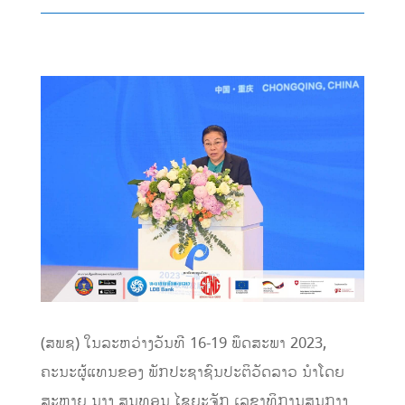
(ສພຊ) ໃນລະຫວ່າງວັນທີ 16-19 ພຶດສະພາ 2023,
ຄະນະຜູ້ແທນຂອງ ພັກປະຊາຊົນປະຕິວັດລາວ ນໍາໂດຍ
ສະຫາຍ ນາງ ສູນທອນ ໄຊຍະຈັກ ເລຂາທິການສູນກາງ