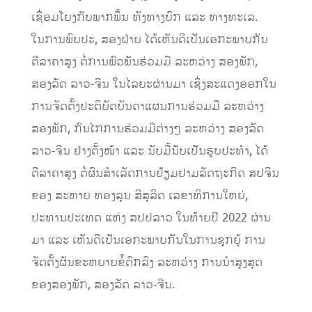
ເຊື່ອມໂຍງກັບພາກພື້ນ ທັງທາງບົກ ແລະ ທາງທະເລ.
ໃນການພົບປະ, ສອງຝ່າຍ ໄດ້ເຫັນດີເປັນເອກະພາບກັນ
ຕີລາຄາສູງ ຕໍ່ການພົວພັນຮ່ວມມື ລະຫວ່າງ ສອງພັກ,
ສອງລັດ ລາວ-ຈີນ ໃນໄລຍະຜ່ານມາ ເຊິ່ງສະແດງອອກໃນ
ການຈັດຕັ້ງປະຕິບັດບັນດາແຜນການຮ່ວມມື ລະຫວ່າງ
ສອງພັກ, ກົນໄກການຮ່ວມມືຕ່າງໆ ລະຫວ່າງ ສອງລັດ
ລາວ-ຈີນ ຢ່າງຕັ້ງໜ້າ ແລະ ນັບມື້ນັບເປັນຮູບປະທໍາ, ໄດ້
ຕີລາຄາສູງ ຕໍ່ຜົນສໍາເລັດການຢ້ຽມຢາມລັດຖະກິດ ສປຈີນ
ຂອງ ສະຫາຍ ທອງລຸນ ສີສຸລິດ ເລຂາທິການໃຫຍ່,
ປະທານປະເທດ ແຫ່ງ ສປປລາວ ໃນທ້າຍປີ 2022 ຜ່ານ
ມາ ແລະ ເຫັນດີເປັນເອກະພາບກັນໃນການຊຸກຍູ້ ການ
ຈັດຕັ້ງຜັນຂະຫຍາຍຂໍ້ຕົກລົງ ລະຫວ່າງ ການນໍາສູງສຸດ
ຂອງສອງພັກ, ສອງລັດ ລາວ-ຈີນ.