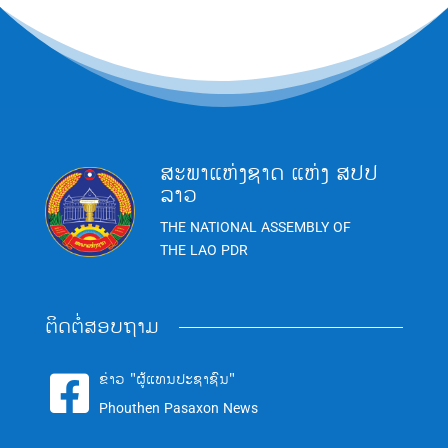
ສະພາແຫ່ງຊາດ ແຫ່ງ ສປປ
ລາວ
THE NATIONAL ASSEMBLY OF
THE LAO PDR
ຕິດຕໍ່ສອບຖາມ
ຂ່າວ "ຜູ້ແທນປະຊາຊົນ"

Phouthen Pasaxon News