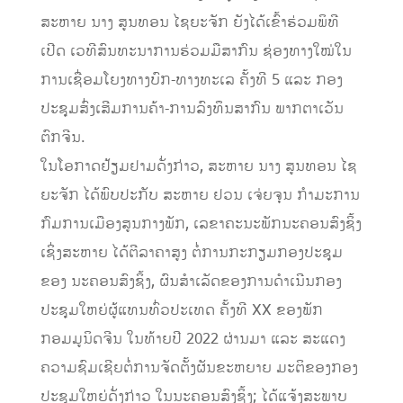
ສະຫາຍ ນາງ ສູນທອນ ໄຊຍະຈັກ ຍັງໄດ້ເຂົ້າຮ່ວມພິທີ
ເປີດ ເວທີສົນທະນາການຮ່ວມມືສາກົນ ຊ່ອງທາງໃໝ່ໃນ
ການເຊື່ອມໂຍງທາງບົກ-ທາງທະເລ ຄັ້ງທີ 5 ແລະ ກອງ
ປະຊຸມສົ່ງເສີມການຄ້າ-ການລົງທຶນສາກົນ ພາກຕາເວັນ
ຕົກຈີນ.
ໃນໂອກາດຢ້ຽມຢາມດັ່ງກ່າວ, ສະຫາຍ ນາງ ສູນທອນ ໄຊ
ຍະຈັກ ໄດ້ພົບປະກັບ ສະຫາຍ ຢວນ ເຈ່ຍຈຸນ ກໍາມະການ
ກົມການເມືອງສູນກາງພັກ, ເລຂາຄະນະພັກນະຄອນສົງຊິ້ງ
ເຊິ່ງສະຫາຍ ໄດ້ຕີລາຄາສູງ ຕໍ່ການກະກຽມກອງປະຊຸມ
ຂອງ ນະຄອນສົງຊິ້ງ, ຜົນສໍາເລັດຂອງການດໍາເນີນກອງ
ປະຊຸມໃຫຍ່ຜູ້ແທນທົ່ວປະເທດ ຄັ້ງທີ XX ຂອງພັກ
ກອມມູນິດຈີນ ໃນທ້າຍປີ 2022 ຜ່ານມາ ແລະ ສະແດງ
ຄວາມຊົມເຊີຍຕໍ່ການຈັດຕັ້ງຜັນຂະຫຍາຍ ມະຕິຂອງກອງ
ປະຊຸມໃຫຍ່ດັ່ງກ່າວ ໃນນະຄອນສົງຊິ້ງ; ໄດ້ແຈ້ງສະພາບ