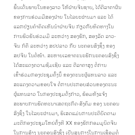
ພົ້ນເດັ່ນພາຍໃນຂອງລາວ ໃຫ້ຝ່າຍຈີນຊາບ, ໄດ້ຕີລາຄາຜົນ
ຂອງການຮ່ວມມືສອງຝ່າຍ ໃນໄລຍະຜ່ານມາ ແລະ ໄດ້
ແລກປ່ຽນຄໍາຄິດເຫັນນໍາຝ່າຍຈີນ ກ່ຽວກັບທິດທາງໃນ
ການພົວພັນຮ່ວມມື ລະຫວ່າງ ສອງພັກ, ສອງລັດ ລາວ-
ຈີນ ກໍຄື ລະຫວ່າງ ສປປລາວ ກັບ ນະຄອນສົງຊິ້ງ ຂອງ
ສປຈີນ ໃນຕໍ່ໜ້າ. ສະຫາຍເລຂາຄະນະພັກນະຄອນສົງຊິ້ງ
ໄດ້ສະແດງຄວາມຊົມເຊີຍ ແລະ ຕີລາຄາສູງ ຕໍ່ການ
ເຂົ້າຮ່ວມກອງປະຊຸມຄັ້ງນີ້ ຂອງຄະນະຜູ້ແທນລາວ ແລະ
ສະແດງຄວາມຂອບໃຈ ຕໍ່ການປະກອບສ່ວນຂອງຄະນະ
ຜູ້ແທນລາວ ໃນກອງປະຊຸມດັ່ງກ່າວ, ພ້ອມທັງແຈ້ງ
ສະພາບການພັດທະນາເສດຖະກິດ-ສັງຄົມ ຂອງ ນະຄອນ
ສົງຊິ້ງ ໃນໄລຍະຜ່ານມາ, ພິເສດແມ່ນການປະຕິບັດຕາມ
ມະຕິກອງປະຊຸມໃຫຍ່ຄັ້ງທີ XX ຂອງພັກກອມມູນິດຈີນ
ໃນການສ້າງ ນະຄອນສົງຊິ້ງ ເປັນສູນກາງໃນການເຊື່ອມຕໍ່