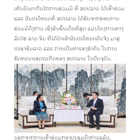
ເຫັນບັນດາກົນໄກການຮ່ວມມື ທີ່ ສປປລາວ ໄດ້ເຂົ້າຮ່ວມ
ແລະ ຜົນປະໂຫຍດທີ່ ສປປລາວ ໄດ້ຮັບຈາກຂອບການ
ຮ່ວມມືດັ່ງກ່າວ ເຊິ່ງອັນພົ້ນເດັ່ນທີ່ສຸດ ແມ່ນໂຄງການທາງ
ລົດໄຟ ລາວ-ຈີນ ທີ່ໄດ້ນໍາເອົາຜົນປະໂຫຍດຕົວຈິງ ມາສູ່
ປະຊາຊົນລາວ ແລະ ກາຍເປັນທ່າແຮງສໍາຄັນ ໃນການ
ພັດທະນາເສດຖະກິດຂອງ ສປປລາວ ໃນປັດຈຸບັນ.
ນອກຈາກການເຂົ້າຮ່ວມກອງປະຊຸມດັ່ງກ່າວແລ້ວ,