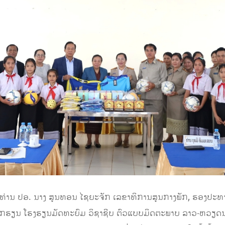
້, ທ່ານ ປອ. ນາງ ສູນທອນ ໄຊຍະຈັກ ເລຂາທິການສູນກາງພັກ, ຮອງປະ
ນັກຮຽນ ໂຮງຮຽນມັດທະຍົມ ວິຊາຊີບ ຕົວແບບມິດຕະພາບ ລາວ-ຫວຽດນາ