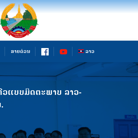
ສາຍດ່ວນ
ລາວ
ຕົວແບບມິດຕະພາບ ລາວ-
.