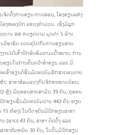
ນຈັດຕັ້ງການຮຽນ-ການສອນ, ໂຮງຮຽນແຫ່ງ
 ເມືອງໜອງບົກ ແຂວງຄໍາມ່ວນ. ເຊິ່ງມີລູກ
ດຖະບານ ສສ ຫວຽດນາມ ມູນຄ່າ 5 ລ້ານ
ຽນວິຊາຊີບ ຄວບຄູ່ໄປກັບການຮຽນສາຍ
ງງານໄດ້ເຂົ້າຝຶກອົບຮົມຕາມເປົ້າໝາຍ; ການ
ຫຍັນພຽນໃນການຄົ້ນຄວ້າຮ່ຳຮຽນ ແລະ ມີ
່ອເຂົ້າຮຽນຕໍ່ຊັ້ນມັດທະຍົມສຶກສາຕອນປາຍ
ອງໄຟຟ້າ; ສາຂາສ້ອມແປງກົນຈັກຂະໜາດນ້ອຍ;
 ຫຼັງ ມີຄູສອນສາຍສາມັນ 39 ຄົນ, ຄູສອນ
ລະ ນັກຮຽນຊັ້ນມັດທະຍົມປາຍ 442 ຄົນ ທຽບ
າຍ 15 ຫ້ອງ) ໃນປັດຈຸບັນມີນັກຮຽນສາຂາ
ານ (ຊາຍ) 43 ຄົນ, ສາຂາ ຕິດຕັ້ງ ແລະ
ສາຂາຕັດຫຍິບ 30 ຄົນ, ໃນນັ້ນມີນັກຮຽນ