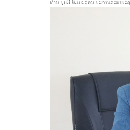
ທ່ານ ບຸນມີ ພິມມະສອນ ປະທານສະພາປະຊາ