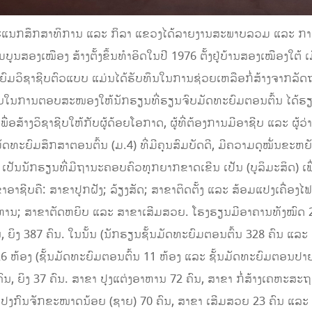
າພະແນກສຶກສາທິການ ແລະ ກິລາ ແຂວງໄດ້ລາຍງານສະພາບລວມ ແລະ ກາ
ມບູນສອງເໝືອງ ສ້າງຕັ້ງຂຶ້ນທໍາອິດໃນປີ 1976 ຕັ້ງຢູ່ບ້ານສອງເໝືອງໃຕ້
ຍົມວິຊາຊີບຕົວແບບ ແມ່ນໄດ້ຮັບທຶນໃນການຊ່ວຍເຫລືອກໍ່ສ້າງຈາກລັ
ຮັບໃນການຕອບສະໜອງໃຫ້ນັກຮຽນທີ່ຮຽນຈົບມັດທະຍົມຕອນຕົ້ນ ໄດ້ຮ
້າງວິຊາຊີບໃຫ້ກັບຜູ້ດ້ອຍໂອກາດ, ຜູ້ທີ່ຕ້ອງການມີອາຊີບ ແລະ ຜູ້ວ່າ
ມັດທະຍົມສຶກສາຕອນຕົ້ນ (ມ.4) ທີ່ມີຄຸນສົມບັດດີ, ມີຄວາມດຸໝັ່ນຂະ
ັນນັກຮຽນທີ່ມີຖານະຄອບຄົວທຸກຍາກຂາດເຂີນ ເປັນ (ບູລິມະສິດ) ເພື
າຂາອາຊີບຄື: ສາຂາປູກຝັງ; ລ້ຽງສັດ; ສາຂາຕິດຕັ້ງ ແລະ ສ້ອມແປງເຄື່
າຫານ; ສາຂາຕັດຫຍິບ ແລະ ສາຂາເສີມສວຍ. ໂຮງຮຽນມີອາຄານທັງໝົດ 22
ົນ, ຍິງ 387 ຄົນ. ໃນນັ້ນ (ນັກຮຽນຊັ້ນມັດທະຍົມຕອນຕົ້ນ 328 ຄົນ ແ
ນ 26 ຫ້ອງ (ຊັ້ນມັດທະຍົມຕອນຕົ້ນ 11 ຫ້ອງ ແລະ ຊັ້ນມັດທະຍົມຕອນປ
ຄົນ, ຍິງ 37 ຄົນ. ສາຂາ ປຸງແຕ່ງອາຫານ 72 ຄົນ, ສາຂາ ກໍ່ສ້າງເຄຫະສະຖ
ມແປງກົນຈັກຂະໜາດນ້ອຍ (ຊາຍ) 70 ຄົນ, ສາຂາ ເສີມສວຍ 23 ຄົນ ແລະ 