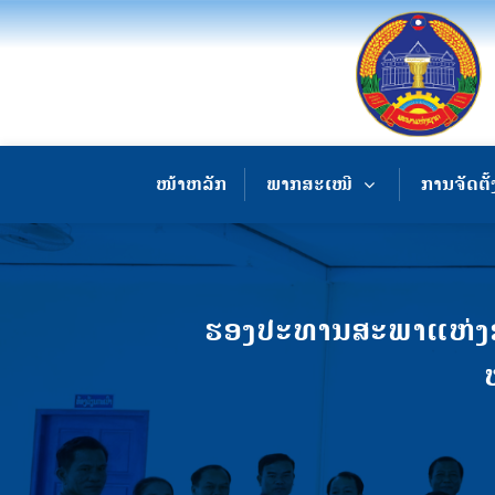
ໜ້າຫລັກ
ພາກສະເໜີ
ການຈັດຕັ້
ຮອງປະທານສະພາແຫ່ງຊາ