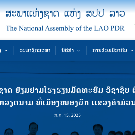
ງ
ສະມາຊິກສະພາ
ນິຕິກຳ
ການຮ່ວມມືສາກົນ
ດ ຢ້ຽມຢາມໂຮງຮຽນມັດທະຍົມ ວິຊາຊີບ 
ຫວຽດນາມ ທີ່ເມືອງໜອງບົກ ແຂວງຄຳມ່ວນ
ກ.ກ. 15, 2025