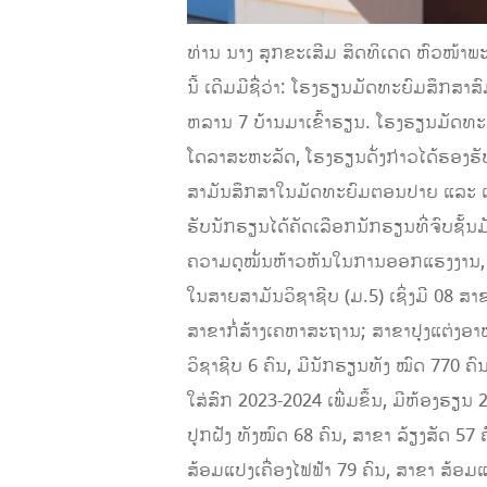
ທ່ານ ນາງ ສຸກຂະເສີມ ສິດທິເດດ ຫົວໜ້
ນີ້ ເດີມມີຊື່ວ່າ: ໂຮງຮຽນມັດທະຍົມສຶກສາສົ
ຫລານ 7 ບ້ານມາເຂົ້າຮຽນ. ໂຮງຮຽນມັດທະ
ໂດລາສະຫະລັດ, ໂຮງຮຽນດັ່ງກ່າວໄດ້ຮອງ
ສາມັນສຶກສາໃນມັດທະຍົມຕອນປາຍ ແລະ ເພື່ອສ
ຮັບນັກຮຽນໄດ້ຄັດເລືອກນັກຮຽນທີ່ຈົບຊັ້ນ
ຄວາມດຸໝັ່ນຫ້າວຫັນໃນການອອກແຮງງານ, ເປ
ໃນສາຍສາມັນວິຊາຊີບ (ມ.5) ເຊິ່ງມີ 08 ສ
ສາຂາກໍ່ສ້າງເຄຫາສະຖານ; ສາຂາປຸງແຕ່ງອ
ວິຊາຊີບ 6 ຄົນ, ມີນັກຮຽນທັງ ໝົດ 770 ຄ
ໃສ່ສົກ 2023-2024 ເພີ່ມຂຶ້ນ, ມີຫ້ອງຮຽ
ປູກຝັງ ທັງໝົດ 68 ຄົນ, ສາຂາ ລ້ຽງສັດ 57 
ສ້ອມແປງເຄື່ອງໄຟຟ້າ 79 ຄົນ, ສາຂາ ສ້ອ