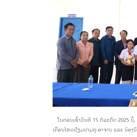
ໃນຕອນເຊົ້າວັນທີ 15 ກໍລະກົດ 2025 ນີ
ເຄື່ອນໄຫວຢ້ຽມຢາມຄູ-ອາຈານ ແລະ ນ້ອງ