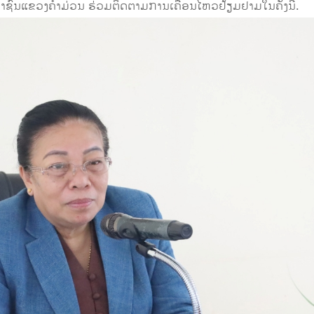
ຊົນແຂວງຄຳມ່ວນ ຮ່ວມຕິດຕາມການເຄື່ອນໄຫວຢ້ຽມຢາມໃນຄັ້ງນີ້.