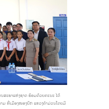
ທານສະພາແຫ່ງຊາດ ພ້ອມດ້ວຍຄະນະ ໄດ້
ມ ທີ່ເມືອງໜອງບົກ ແຂວງຄໍາມ່ວນໂດຍມີ