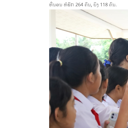
ທີ່ນອນ ຫໍພັກ 264 ຄົນ, ຍິງ 118 ຄົນ.