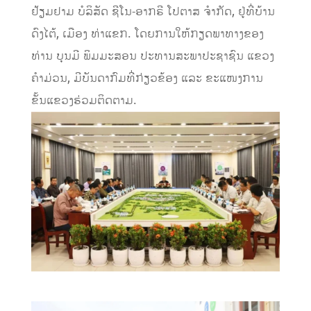
ຢ້ຽມຢາມ ບໍລິສັດ ຊີໂນ-ອາກຣີ ໂປຕາສ ຈໍາກັດ, ຢູ່ທີ່ບ້ານ
ດົງໄຕ້, ເມືອງ ທ່າແຂກ. ໂດຍການໃຫ້ກຽດພາທາງຂອງ
ທ່ານ ບຸນມີ ພິມມະສອນ ປະທານສະພາປະຊາຊົນ ແຂວງ
ຄໍາມ່ວນ, ມີບັນດາກົມທີ່ກ່ຽວຂ້ອງ ແລະ ຂະແໜງການ
ຂັ້ນແຂວງຮ່ວມຕິດຕາມ.