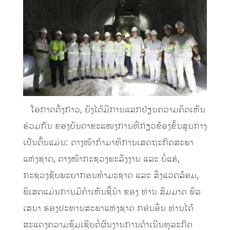
ໂອກາດດັ່ງກ່າວ, ຍັງໄດ້ມີການແລກປ່ຽນຄວາມຄິດເຫັນ
ຮ່ວມກັນ ຂອງບັນດາຂະແໜງການທີ່ກ່ຽວຂ້ອງຂັ້ນສູນກາງ
ເປັນຕົ້ນແມ່ນ: ຕາງໜ້າກໍາມາທິການເສດຖະກິດສະພາ
ແຫ່ງຊາດ, ຕາງໜ້າກະຊວງພະລັງງານ ແລະ ບໍ່ແຮ່,
ກະຊວງຊັບພະຍາກອນທໍາມະຊາດ ແລະ ສິ່ງແວດລ້ອມ,
ພິເສດແມ່ນການມິຄໍາເຫັນຊີ້ນໍາ ຂອງ ທ່ານ ສົມມາດ ພົລ
ເສນາ ຮອງປະທານສະພາແຫ່ງຊາດ ກອ່ນອຶ່ນ ທ່ານໄດ້
ສະແດງຄວາມຊົມເຊີຍຕໍ່ຜົນງານການດໍາເນີນທຸລະກິດ