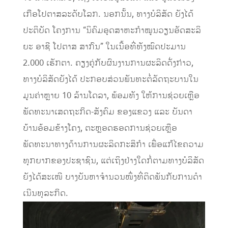
ເກືອໂປຕາສລະດັບໂລກ. ນອກນັ້ນ, ທາງບໍລິສັດ ຍັງໄດ້
ປະຕິບັດ ໂຄງການ “ນິຄົມອຸດສາຫະກໍາໝູນວຽນອັດສະລິ
ຍະ ອາຊີ ໂປຕາສ ສາກົນ” ໃນເນື້ອທີ່ທັງໝົດປະມານ
2.000 ເຮັກຕາ. ຄຽງຄູ່ກັບຜົນງານການຜະລິດດັ່ງກ່າວ,
ທາງບໍລິສັດຍັງໄດ້ ປະກອບສ່ວນພັນທະຕໍ່ລັດຖະບານໃນ
ມູນຄ່າຫຼາຍ 10 ລ້ານໂດລາ, ພ້ອມທັງ ໃຫ້ການຊ່ວຍເຫຼືອ
ພັດທະນາເສດຖະກິດ-ສັງຄົມ ຂອງແຂວງ ແລະ ບັນດາ
ບ້ານອ້ອມຂ້າງໂຄງ, ຕະຫຼອດຮອດການຊ່ວຍເຫຼືອ
ພັດທະນາທາງດ້ານການຜະລິດກະສິກຳ ເພື່ອແກ້ໄຂຄວາມ
ທຸກຍາກຂອງປະຊາຊົນ, ແຕ່ເຖິງຢ່າງໃດກໍ່ຕາມທາງບໍລິສັດ
ຍັງໄດ້ສະເໜີ ບາງບັນຫາຈໍານວນໜຶ່ງທີ່ຕິດພັນກັບການດໍາ
ເນີນທຸລະກິດ.