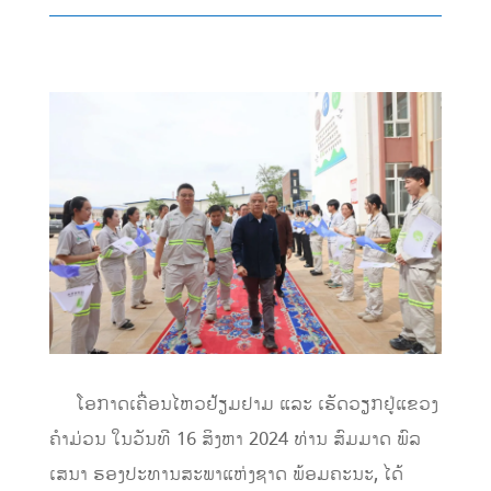
ໂອກາດເຄື່ອນໄຫວຢ້ຽມຢາມ ແລະ ເຮັດວຽກຢູ່ແຂວງ
ຄໍາມ່ວນ ໃນວັນທີ 16 ສິງຫາ 2024 ທ່ານ ສົມມາດ ພົລ
ເສນາ ຮອງປະທານສະພາແຫ່ງຊາດ ພ້ອມຄະນະ, ໄດ້