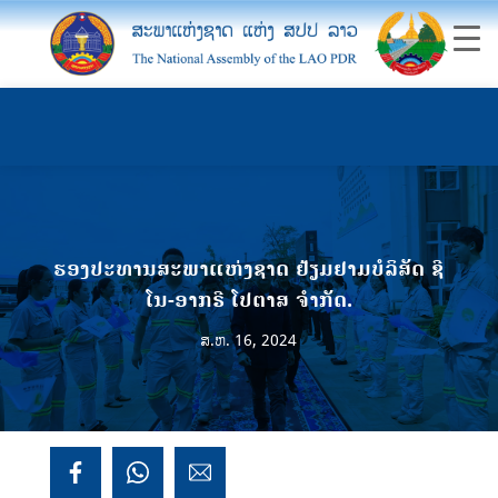
ຮອງປະທານສະພາແຫ່ງຊາດ ຢ້ຽມຢາມບໍລິສັດ ຊີ
ໂນ-ອາກຣີ ໂປຕາສ ຈໍາກັດ.
ສ.ຫ. 16, 2024