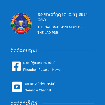
ສະພາແຫ່ງຊາດ ແຫ່ງ ສປປ
ລາວ
THE NATIONAL ASSEMBLY OF
THE LAO PDR
ຕິດຕໍ່ສອບຖາມ
ຂ່າວ "ຜູ້ແທນປະຊາຊົນ"

Phouthen Pasaxon News
ຊ່ອງຂ່າວ "NAmedia"

NAmedia Channel
ສະຖິຕິຜູ້ເຂົ້າໃຊ້