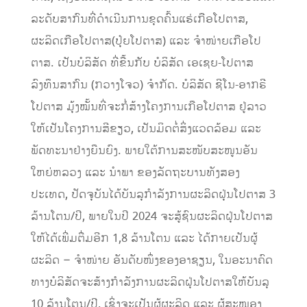
ລະດັບສາກົນທີ່ດໍາເນີນການຂຸດຄົ້ນແຮ່ເກືອໂປຕາສ,
ຜະລິດເກືອໂປຕາສ(ປຸ໋ຍໂປຕາສ) ແລະ ຈໍາໜ່າຍເກືອໂປ
ຕາສ. ເປັນບໍລິສັດ ທີ່ຂື້ນກັບ ບໍລິສັດ ເອເຊຍ-ໂປຕາສ
ລົງທຶນສາກົນ (ກວາງໂຈວ) ຈໍາກັດ. ບໍລິສັດ ຊີໂນ-ອາກຣີ
ໂປຕາສ ມຸ້ງໝັ້ນທີ່ຈະກໍ່ສ້າງໂຄງການເກືອໂປຕາສ ຢູ່ລາວ
ໃຫ້ເປັນໂຄງການສີຂຽວ, ເປັນມິດຕໍ່ສິ່ງແວດລ້ອມ ແລະ
ພັດທະນາຢ່າງຍືນຍົງ. ພາຍໃຕ້ການສະໜັບສະໜູນອັນ
ໃຫຍ່ຫລວງ ແລະ ນໍາພາ ຂອງລັດຖະບານທັງສອງ
ປະເທດ, ປັດຈຸບັນໄດ້ບັນລຸກໍາລັງການຜະລິດຝຸ່ນໂປຕາສ 3
ລ້ານໂຕນ/ປີ, ພາຍໃນປີ 2024 ຈະສູ້ຊົນຜະລິດຝຸ່ນໂປຕາສ
ໃຫ້ໄດ້ເພີ່ມຕື່ມອີກ 1,8 ລ້ານໂຕນ ແລະ ໄດ້ກາຍເປັນຜູ້
ຜະລິດ – ຈໍາໜ່າຍ ອັນດັບໜຶ່ງຂອງອາຊຽນ, ໃນອະນາຄົດ
ທາງບໍລິສັດຈະສ້າງກໍາລັງການຜະລິດຝຸ່ນໂປຕາສໃຫ້ບັນລຸ
10 ລ້ານໂຕນ/ປີ, ເຊິ່ງຈະເປັນຜູ້ຜະລິດ ແລະ ຜູ້ສະໜອງ