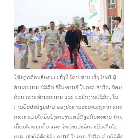
ໃຫ້ກຽດຕ້ອນຮັບຄະນະຄັ້ງນີ້ ໂດຍ ທ່ານ ເຈິ້ງ ໂຢເຢ້ ຜູ້
ອໍານວຍການ ບໍລິສັດ ຊີໂນ-ອາກຣີ ໂປຕາສ ຈໍາກັດ, ພ້ອມ
ດ້ວຍ ຄະນະອໍານວຍການ ແລະ ພະນັກງານບໍລິສັດ, ໃນ
ການພົບປະຢ້ຽມຢາມ ຮອງປະທານສະພາແຫ່ງຊາດ ແລະ
ຄະນະ ແມ່ນໄດ້ຮັບຟັງລາຍງານຫຍໍ້ກ່ຽວກັບສະພາບ ການ
ເຄື່ອນໄຫວຂຸດຄົ້ນ ແລະ ຈໍາໜ່າຍຜະລິດຕະພັນເກືອໂປ
ຕາສ, ເຊິ່ງບໍລິສັດຊີໂນ-ອາກຣີ ໂປຕາສ ຈໍາກັດ ເປັນບໍລິສັດ