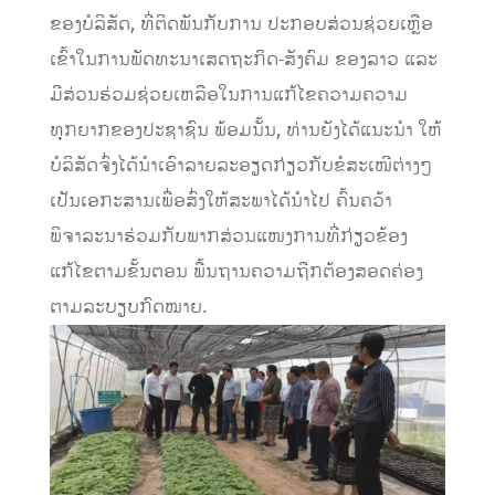
ຂອງບໍລິສັດ, ທີ່ຕິດພັນກັບການ ປະກອບສ່ວນຊ່ວຍເຫຼືອ
ເຂົ້າໃນການພັດທະນາເສດຖະກິດ-ສັງຄົມ ຂອງລາວ ແລະ
ມີສ່ວນຮ່ວມຊ່ວຍເຫລືອໃນການແກ້ໄຂຄວາມຄວາມ
ທຸກຍາກຂອງປະຊາຊົນ ພ້ອມນັ້ນ, ທ່ານຍັງໄດ້ແນະນໍາ ໃຫ້
ບໍລິສັດຈົ່ງໄດ້ນໍາເອົາລາຍລະອຽດກ່ຽວກັບຂໍສະເໜີຕ່າງໆ
ເປັນເອກະສານເພື່ອສົ່ງໃຫ້ສະພາໄດ້ນໍາໄປ ຄົ້ນຄວ້າ
ພິຈາລະນາຮ່ວມກັບພາກສ່ວນແໜງການທີ່ກ່ຽວຂ້ອງ
ແກ້ໄຂຕາມຂັ້ນຕອນ ພື້ນຖານຄວາມຖືກຕ້ອງສອດຄ່ອງ
ຕາມລະບຽບກົດໝາຍ.