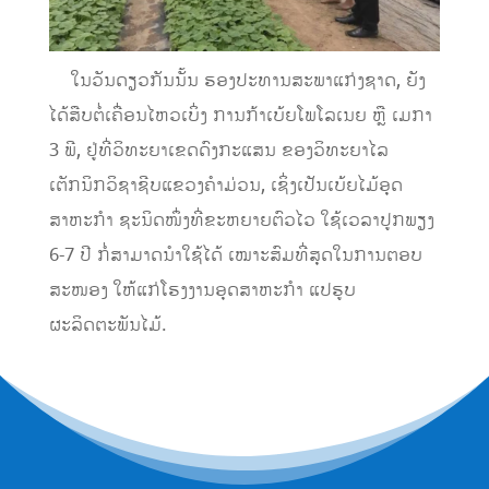
ໃນວັນດຽວກັນນັ້ນ ຮອງປະທານສະພາແກ່ງຊາດ, ຍັງ
ໄດ້ສືບຕໍ່ເຄື່ອນໄຫວເບິ່ງ ການກ້າເບ້ຍໂພໂລເນຍ ຫຼື ເມກາ
3 ພີ, ຢູ່ທີ່ວິທະຍາເຂດດົງກະແສນ ຂອງວິທະຍາໄລ
ເຕັກນິກວິຊາຊີບແຂວງຄໍາມ່ວນ, ເຊິ່ງເປັນເບ້ຍໄມ້ອຸດ
ສາຫະກໍາ ຊະນິດໜຶ່ງທີ່ຂະຫຍາຍຕົວໄວ ໃຊ້ເວລາປູກພຽງ
6-7 ປີ ກໍ່ສາມາດນໍາໃຊ້ໄດ້ ເໝາະສົມທີ່ສຸດໃນການຕອບ
ສະໜອງ ໃຫ້ແກ່ໂຮງງານອຸດສາຫະກຳ ແປຮູບ
ຜະລິດຕະພັນໄມ້.