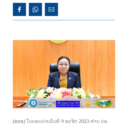
(ສພຊ) ໃນຕອນບ່າຍວັນທີ 9 ພະຈິກ 2023 ທ່ານ ປອ.