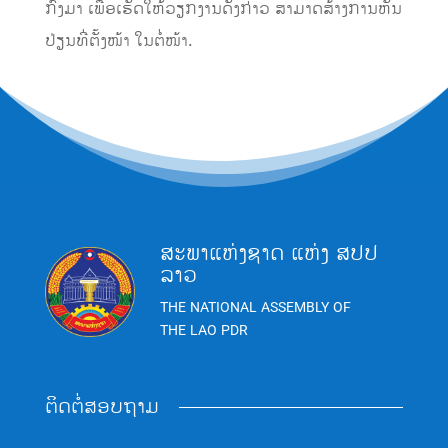
ກົງມາ ເພື່ອເຮັດໃຫ້ວຽກງານດັ່ງກ່າວ ສາມາດສ້າງການຫັນ
ປ່ຽນທີ່ຕັ້ງໜ້າ ໃນຕໍ່ໜ້າ.
ສະພາແຫ່ງຊາດ ແຫ່ງ ສປປ
ລາວ
THE NATIONAL ASSEMBLY OF
THE LAO PDR
ຕິດຕໍ່ສອບຖາມ