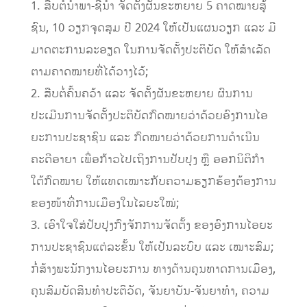
1. ສືບຕໍ່ນຳພາ-ຊີ້ນຳ ຈັດຕັ້ງຜັນຂະຫຍາຍ 5 ຄາດໝາຍສູ້
ຊົນ, 10 ວຽກຈຸດສຸມ ປີ 2024 ໃຫ້ເປັນແຜນວຽກ ແລະ ມີ
ມາດຕະການລະອຽດ ໃນການຈັດຕັ້ງປະຕິບັດ ໃຫ້ສໍາເລັດ
ຕາມຄາດໝາຍທີ່ໄດ້ວາງໄວ້;
2. ສືບຕໍ່ຄົ້ນຄວ້າ ແລະ ຈັດຕັ້ງຜັນຂະຫຍາຍ ຜົນການ
ປະເມີນການຈັດຕັ້ງປະຕິບັດກົດໝາຍວ່າດ້ວຍອົງການໄອ
ຍະການປະຊາຊົນ ແລະ ກົດໝາຍວ່າດ້ວຍການດໍາເນີນ
ຄະດີອາຍາ ເພື່ອກ້າວໄປເຖິງການປັບປຸງ ຫຼື ອອກນິຕິກໍາ
ໃຕ້ກົດໝາຍ ໃຫ້ແທດເໝາະກັບຄວາມຮຽກຮ້ອງຕ້ອງການ
ຂອງໜ້າທີ່ການເມືອງໃນໄລຍະໃໝ່;
3. ເອົາໃຈໃສ່ປັບປຸງກົງຈັກການຈັດຕັ້ງ ຂອງອົງການໄອຍະ
ການປະຊາຊົນແຕ່ລະຂັ້ນ ໃຫ້ເປັນລະບົບ ແລະ ເໝາະສົມ;
ກໍ່ສ້າງພະນັກງານໄອຍະການ ທາງດ້ານຄຸນທາດການເມືອງ,
ຄຸນສົມບັດສິນທຳປະຕິວັດ, ຈັນຍາບັນ-ຈັນຍາທຳ, ຄວາມ