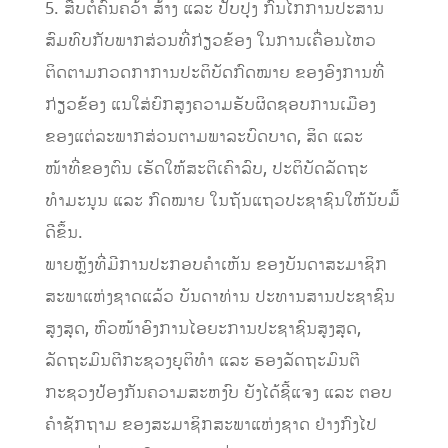
5. ສືບຕໍ່ຄົ້ນຄວ້າ ສ້າງ ແລະ ປັບປຸງ ກົນໄກການປະສານ
ສົມທົບກັບພາກສ່ວນທີ່ກ່ຽວຂ້ອງ ໃນການເຄື່ອນໄຫວ
ຕິດຕາມກວດກາການປະຕິບັດກົດໝາຍ ຂອງອົງການທີ່
ກ່ຽວຂ້ອງ ແນໃສ່ຍົກສູງຄວາມຮັບຜິດຊອບການເມືອງ
ຂອງແຕ່ລະພາກສ່ວນຕາມພາລະບົດບາດ, ສິດ ແລະ
ໜ້າທີ່ຂອງຕົນ ເຮັດໃຫ້ສະຕິເຄົາລົບ, ປະຕິບັດລັດຖະ
ທໍາມະນູນ ແລະ ກົດໝາຍ ໃນຖັນແຖວປະຊາຊົນໃຫ້ນັບມື້
ດີຂຶ້ນ.
ພາຍຫຼັງທີ່ມີການປະກອບຄໍາເຫັນ ຂອງບັນດາສະມາຊິກ
ສະພາແຫ່ງຊາດແລ້ວ ບັນດາທ່ານ ປະທານສານປະຊາຊົນ
ສູງສຸດ, ຫົວໜ້າອົງການໄອຍະການປະຊາຊົນສູງສຸດ,
ລັດຖະມົນຕີກະຊວງຍຸຕິທໍາ ແລະ ຮອງລັດຖະມົນຕີ
ກະຊວງປ້ອງກັນຄວາມສະຫງົບ ຍັງໄດ້ຊີ້ແຈງ ແລະ ຕອບ
ຄໍາຊັກຖາມ ຂອງສະມາຊິກສະພາແຫ່ງຊາດ ຢ່າງກົງໄປ