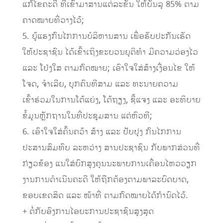
ແກ້ໄຂຄະດີ ທີ່ເຂົ້າມາສານແຕ່ລະຂັ້ນ ໃຫ້ບັນລຸ 85% ຕາມ
ຄາດໝາຍທີ່ວາງໄວ້;
5. ຍູ້ແຮງກົນໄກການບໍລິຫານສານ ເພື່ອຮັບປະກັນເຮັດ
ໃຫ້ປະຊາຊົນ ໄດ້ເຂົ້າເຖິງຂະບວນຍຸຕິທຳ ມີຄວາມວ່ອງໄວ
ແລະ ໂປ່ງໃສ ຕາມກົດໝາຍ; ເອົາໃຈໃສ່ສ້າງເງື່ອນໄຂ ໃຫ້
ໂຈດ, ຈຳເລີຍ, ບຸກຄົນທີສາມ ແລະ ທະນາຍຄວາມ
ເຂົ້າຮ່ວມໃນການໂຕ້ແຍ່ງ, ໂຕ້ຖຽງ, ຊີ້ແຈງ ແລະ ອະທິບາຍ
ຂໍ້ມູນຫຼັກຖານໃນທີ່ປະຊຸມສານ ແຕ່ຫົວທີ;
6. ເອົາໃຈໃສ່ຄົ້ນຄວ້າ ສ້າງ ແລະ ປັບປຸງ ກົນໄກການ
ປະສານສົມທົບ ລະຫວ່າງ ສານປະຊາຊົນ ກັບພາກສ່ວນທີ່
ກ່ຽວຂ້ອງ ແນໃສ່ຍົກສູງຄຸນນະພາບການເຄື່ອນໄຫວວຽກ
ງານການດໍາເນີນຄະດີ ໃຫ້ຖືກຕ້ອງຕາມພາລະບົດບາດ,
ຂອບເຂດສິດ ແລະ ໜ້າທີ່ ຕາມກົດໝາຍໄດ້ກໍານົດໄວ້.
+ ຕໍ່ກັບອົງການໄອຍະການປະຊາຊົນສູງສຸດ