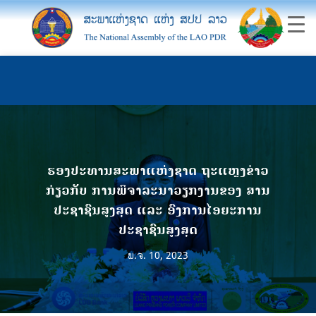
ຮອງປະທານສະພາແຫ່ງຊາດ ຖະແຫຼງຂ່າວ
ກ່ຽວກັບ ການພິຈາລະນາວຽກງານຂອງ ສານ
ປະຊາຊົນສູງສຸດ ແລະ ອົງການໄອຍະການ
ປະຊາຊົນສູງສຸດ
ພ.ຈ. 10, 2023