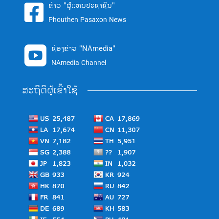
ຂ່າວ "ຜູ້ແທນປະຊາຊົນ"

Phouthen Pasaxon News
ຊ່ອງຂ່າວ "NAmedia"

NAmedia Channel
ສະຖິຕິຜູ້ເຂົ້າໃຊ້