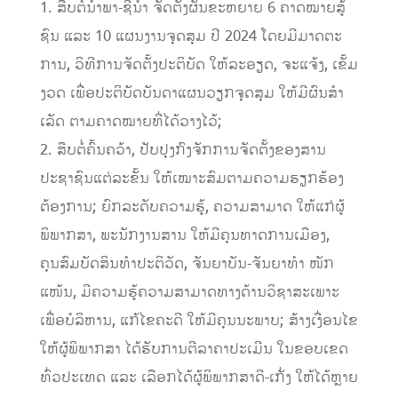
1. ສືບຕໍ່ນຳພາ-ຊີ້ນຳ ຈັດຕັ້ງຜັນຂະຫຍາຍ 6 ຄາດໝາຍສູ້
ຊົນ ແລະ 10 ແຜນງານຈຸດສຸມ ປີ 2024 ໂດຍມີມາດຕະ
ການ, ວິທີການຈັດຕັ້ງປະຕິບັດ ໃຫ້ລະອຽດ, ຈະແຈ້ງ, ເຂັ້ມ
ງວດ ເພື່ອປະຕິບັດບັນດາແຜນວຽກຈຸດສຸມ ໃຫ້ມີຜົນສໍາ
ເລັດ ຕາມຄາດໝາຍທີ່ໄດ້ວາງໄວ້;
2. ສືບຕໍ່ຄົ້ນຄວ້າ, ປັບປຸງກົງຈັກການຈັດຕັ້ງຂອງສານ
ປະຊາຊົນແຕ່ລະຂັ້ນ ໃຫ້ເໝາະສົມຕາມຄວາມຮຽກຮ້ອງ
ຕ້ອງການ; ຍົກລະດັບຄວາມຮູ້, ຄວາມສາມາດ ໃຫ້ແກ່ຜູ້
ພິພາກສາ, ພະນັກງານສານ ໃຫ້ມີຄຸນທາດການເມືອງ,
ຄຸນສົມບັດສິນທຳປະຕິວັດ, ຈັນຍາບັນ-ຈັນຍາທຳ ໜັກ
ແໜ້ນ, ມີຄວາມຮູ້ຄວາມສາມາດທາງດ້ານວິຊາສະເພາະ
ເພື່ອບໍລິຫານ, ແກ້ໄຂຄະດີ ໃຫ້ມີຄຸນນະພາບ; ສ້າງເງື່ອນໄຂ
ໃຫ້ຜູ້ພິພາກສາ ໄດ້ຮັບການຕີລາຄາປະເມີນ ໃນຂອບເຂດ
ທົ່ວປະເທດ ແລະ ເລືອກໄດ້ຜູ້ພິພາກສາດີ-ເກັ່ງ ໃຫ້ໄດ້ຫຼາຍ