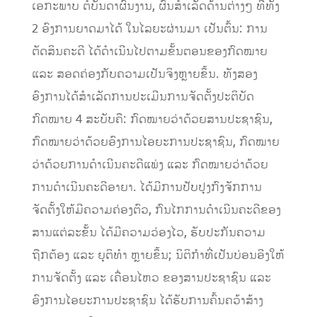
ເອກະພາບ ຕໍ່ບັນດາຜົນງານ, ຜົນສໍາເລັດດ້ານຕ່າງໆ ທີ່ທັງ
2 ອົງການຍາດມາໄດ້ ໃນໄລຍະຜ່ານມາ ເປັນຕົ້ນ: ການ
ຕັດສິນຄະດີ ໄດ້ດໍາເນີນໄປຕາມຂັ້ນຕອນຂອງກົດໝາຍ
ແລະ ສອດຄ່ອງກັບຄວາມເປັນຈິງຫຼາຍຂຶ້ນ. ທັງສອງ
ອົງການໄດ້ສໍາເລັດການປະເມີນການຈັດຕັ້ງປະຕິບັດ
ກົດໝາຍ 4 ສະບັບຄື: ກົດໝາຍວ່າດ້ວຍສານປະຊາຊົນ,
ກົດໝາຍວ່າດ້ວຍອົງການໄອຍະການປະຊາຊົນ, ກົດໝາຍ
ວ່າດ້ວຍການດໍາເນີນຄະດີແພ່ງ ແລະ ກົດໝາຍວ່າດ້ວຍ
ການດໍາເນີນຄະດີອາຍາ. ໄດ້ມີການປັບປຸງກົງຈັກການ
ຈັດຕັ້ງໃຫ້ມີຄວາມຄ່ອງຕົວ, ກົນໄກການດຳເນີນຄະດີຂອງ
ສານແຕ່ລະຂັ້ນ ໄດ້ມີຄວາມວ່ອງໄວ, ຮັບປະກັນຄວາມ
ຖືກຕ້ອງ ແລະ ຍຸຕິທຳ ຫຼາຍຂຶ້ນ; ນິຕິກໍາທີ່ເປັນບ່ອນອີງໃຫ້
ການຈັດຕັ້ງ ແລະ ເຄື່ອນໄຫວ ຂອງສານປະຊາຊົນ ແລະ
ອົງການໄອຍະການປະຊາຊົນ ໄດ້ຮັບການຄົ້ນຄວ້າສ້າງ