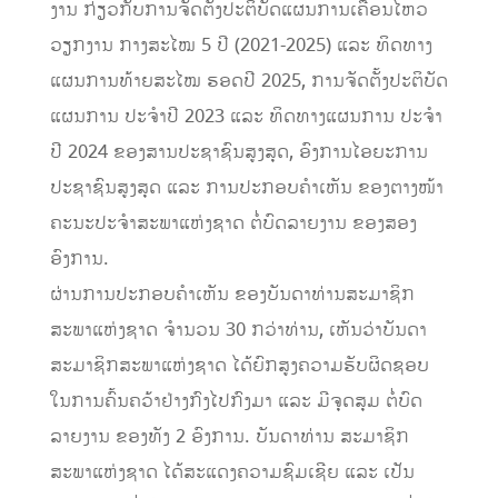
ງານ ກ່ຽວກັບການຈັດຕັ້ງປະຕິບັດແຜນການເຄື່ອນໄຫວ
ວຽກງານ ກາງສະໄໝ 5 ປີ (2021-2025) ແລະ ທິດທາງ
ແຜນການທ້າຍສະໄໝ ຮອດປີ 2025, ການຈັດຕັ້ງປະຕິບັດ
ແຜນການ ປະຈໍາປີ 2023 ແລະ ທິດທາງແຜນການ ປະຈໍາ
ປີ 2024 ຂອງສານປະຊາຊົນສູງສຸດ, ອົງການໄອຍະການ
ປະຊາຊົນສູງສຸດ ແລະ ການປະກອບຄໍາເຫັນ ຂອງຕາງໜ້າ
ຄະນະປະຈໍາສະພາແຫ່ງຊາດ ຕໍ່ບົດລາຍງານ ຂອງສອງ
ອົງການ.
ຜ່ານການປະກອບຄໍາເຫັນ ຂອງບັນດາທ່ານສະມາຊິກ
ສະພາແຫ່ງຊາດ ຈໍານວນ 30 ກວ່າທ່ານ, ເຫັນວ່າບັນດາ
ສະມາຊິກສະພາແຫ່ງຊາດ ໄດ້ຍົກສູງຄວາມຮັບຜິດຊອບ
ໃນການຄົ້ນຄວ້າຢ່າງກົງໄປກົງມາ ແລະ ມີຈຸດສຸມ ຕໍ່ບົດ
ລາຍງານ ຂອງທັງ 2 ອົງການ. ບັນດາທ່ານ ສະມາຊິກ
ສະພາແຫ່ງຊາດ ໄດ້ສະແດງຄວາມຊົມເຊີຍ ແລະ ເປັນ