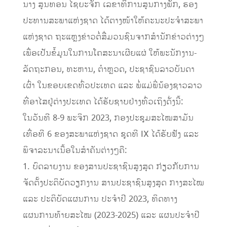
ນາງ ສູນທອນ ໄຊຍະຈັກ ເລຂາທິການສູນກາງພັກ, ຮອງ
ປະທານສະພາແຫ່ງຊາດ ໄດ້ຕາງໜ້າໃຫ້ຄະນະປະຈຳສະພາ
ແຫ່ງຊາດ ຖະແຫຼງຂ່າວຕໍ່ສື່ມວນຊົນຈາກສໍານັກຂ່າວຕ່າງໆ
ເພື່ອເປັນຂໍ້ມູນໃນການໂຄສະນາເຜີຍແຜ່ ໃຫ້ພະນັກງານ-
ລັດຖະກອນ, ທະຫານ, ຕຳຫຼວດ, ປະຊາຊົນລາວບັນດາ
ເຜົ່າ ໃນຂອບເຂດທົ່ວປະເທດ ແລະ ພໍ່ແມ່ພີ່ນ້ອງຊາວລາວ
ທີ່ອາໄສຢູ່ຕ່າງປະເທດ ໄດ້ຮັບຊາບຢ່າງທົ່ວເຖິງດັ່ງນີ້:
ໃນວັນທີ 8-9 ພະຈິກ 2023, ກອງປະຊຸມສະໄໝສາມັນ
ເທື່ອທີ 6 ຂອງສະພາແຫ່ງຊາດ ຊຸດທີ IX ໄດ້ຮັບຟັງ ແລະ
ພິຈາລະນາເນື້ອໃນສຳຄັນຕ່າງໆຄື:
1. ບົດລາຍງານ ຂອງສານປະຊາຊົນສູງສຸດ ກ່ຽວກັບການ
ຈັດຕັ້ງປະຕິບັດວຽກງານ ສານປະຊາຊົນສູງສຸດ ກາງສະໄໝ
ແລະ ປະຕິບັດແຜນການ ປະຈໍາປີ 2023, ທິດທາງ
ແຜນການທ້າຍສະໄໝ (2023-2025) ແລະ ແຜນປະຈໍາປີ