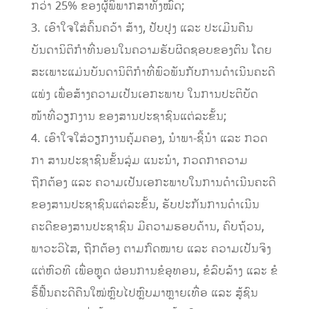
ກວ່າ 25% ຂອງຜູ້ພິພາກສາທັງໝົດ;
3. ເອົາໃຈໃສ່ຄົ້ນຄວ້າ ສ້າງ, ປັບປຸງ ແລະ ປະເມີນຄືນ
ບັນດານິຕິກໍາທີ່ນອນໃນຄວາມຮັບຜິດຊອບຂອງຕົນ ໂດຍ
ສະເພາະແມ່ນບັນດານິຕິກໍາທີ່ພົວພັນກັບການດໍາເນີນຄະດີ
ແພ່ງ ເພື່ອສ້າງຄວາມເປັນເອກະພາບ ໃນການປະຕິບັດ
ໜ້າທີ່ວຽກງານ ຂອງສານປະຊາຊົນແຕ່ລະຂັ້ນ;
4. ເອົາໃຈໃສ່ວຽກງານຄຸ້ມຄອງ, ນຳພາ-ຊີ້ນຳ ແລະ ກວດ
ກາ ສານປະຊາຊົນຂັ້ນລຸ່ມ ແນະນໍາ, ກວດກາຄວາມ
ຖືກຕ້ອງ ແລະ ຄວາມເປັນເອກະພາບໃນການດຳເນີນຄະດີ
ຂອງສານປະຊາຊົນແຕ່ລະຂັ້ນ, ຮັບປະກັນການດຳເນີນ
ຄະດີຂອງສານປະຊາຊົນ ມີຄວາມຮອບດ້ານ, ຄົບຖ້ວນ,
ພາວະວິໄສ, ຖືກຕ້ອງ ຕາມກົດໝາຍ ແລະ ຄວາມເປັນຈິງ
ແຕ່ຫົວທີ ເພື່ອຫຼຸດ ຜ່ອນການຂໍອຸທອນ, ຂໍລົບລ້າງ ແລະ ຂໍ
ຮື້ຟື້ນຄະດີຄືນໃໝ່ຫຼົບໄປຫຼົບມາຫຼາຍເທື່ອ ແລະ ສູ້ຊົນ