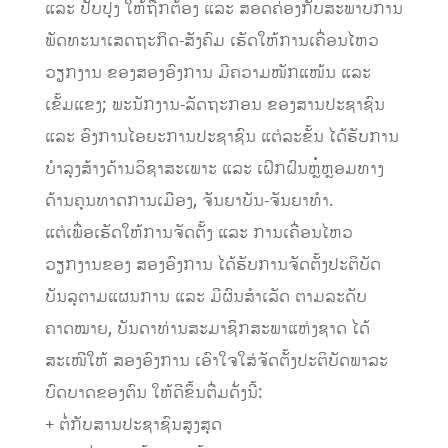
ແລະ ປັບປຸງ ໃຫ້ຖືກຕ້ອງ ແລະ ສອດຄ່ອງກັບສະພາບການ
ພັດທະນາເສດຖະກິດ-ສັງຄົມ ເຮັດໃຫ້ການເຄື່ອນໄຫວ
ວຽກງານ ຂອງສອງອົງການ ມີຄວາມໜັກແໜ້ນ ແລະ
ເຂັ້ມແຂງ; ພະນັກງານ-ລັດຖະກອນ ຂອງສານປະຊາຊົນ
ແລະ ອົງການໄອຍະການປະຊາຊົນ ແຕ່ລະຂັ້ນ ໄດ້ຮັບການ
ບໍາລຸງສ້າງດ້ານວິຊາສະເພາະ ແລະ ເຝິກຝົນຫຼໍ່ຫຼອມທາງ
ດ້ານຄຸນທາດການເມືອງ, ຈັນຍາບັນ-ຈັນຍາທໍາ.
ແຕ່ເພື່ອເຮັດໃຫ້ການຈັດຕັ້ງ ແລະ ການເຄື່ອນໄຫວ
ວຽກງານຂອງ ສອງອົງການ ໄດ້ຮັບການຈັດຕັ້ງປະຕິບັດ
ບັນລຸຕາມແຜນການ ແລະ ມີຜົນສໍາເລັດ ຕາມລະດັບ
ຄາດໝາຍ, ບັນດາທ່ານສະມາຊິກສະພາແຫ່ງຊາດ ໄດ້
ສະເໜີໃຫ້ ສອງອົງການ ເອົາໃຈໃສ່ຈັດຕັ້ງປະຕິບັດພາລະ
ບົດບາດຂອງຕົນ ໃຫ້ດີຂຶ້ນຕື່ມດັ່ງນີ້:
+ ຕໍ່ກັບສານປະຊາຊົນສູງສຸດ