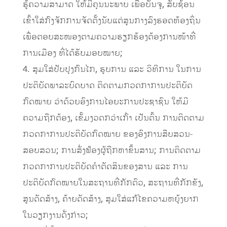
ຮູ້ຄວາມສາມາດ ໃຫ້ມີຄຸນນະພາບ ເພື່ອບັນຈຸ, ສັບຊ້ອນ
ເຂົ້າໃສ່ກົງຈັກການຈັດຕັ້ງນັບແຕ່ສູນກາງລົງຮອດທ້ອງຖິ່ນ
ເພື່ອຕອບສະໜອງຕາມຄວາມຮຽກຮ້ອງຕ້ອງການໜ້າທີ່
ການເມືອງ ທີ່ໄດ້ຮັບມອບໝາຍ;
4. ສຸມໃສ່ປັບປຸງກົນໄກ, ຮູບການ ແລະ ວິທີການ ໃນການ
ປະຕິບັດພາລະບົດບາດ ຕິດຕາມກວດກາການປະຕິບັດ
ກົດໝາຍ ວ່າດ້ວຍອົງການໄອຍະການປະຊາຊົນ ໃຫ້ມີ
ຄວາມຖືກຕ້ອງ, ເຂັ້ມງວດກວ່າເກົ່າ ເປັນຕົ້ນ ການຕິດຕາມ
ກວດກາການປະຕິບັດກົດໝາຍ ຂອງອົງການສືບສວນ-
ສອບສວນ; ການສັ່ງຟ້ອງຜູ້ຖືກຫາຂຶ້ນສານ; ການຕິດຕາມ
ກວດກາການປະຕິບັດຄໍາຕັດສິນຂອງສານ ແລະ ການ
ປະຕິບັດກົດໝາຍໃນສະຖານທີ່ກັກຕົວ, ສະຖານທີ່ກັກຂັງ,
ສູນດັດສ້າງ, ຄ້າຍດັດສ້າງ, ສຸມໃສ່ແກ້ໄຂຄວາມຫຍຸ້ງຍາກ
ໃນວຽກງານດັ່ງກ່າວ;