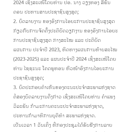
2024 ເຊິ່ງສະເໜີໂດຍທ່ານ ປອ. ນາງ ວຽງທອງ ສີພັນ
ດອນ ປະທານສານປະຊາຊົນສູງສຸດ;
2. ບົດລາຍງານ ຂອງອົງການໄອຍະການປະຊາຊົນສູງສຸດ
ກ່ຽວກັບການຈັດຕັ້ງປະຕິບັດວຽກງານ ຂອງອົງການໄອຍະ
ການປະຊາຊົນສູງສຸດ ກາງສະໄໝ ແລະ ປະຕິບັດ
ແຜນການ ປະຈໍາປີ 2023, ທິດທາງແຜນການທ້າຍສະໄໝ
(2023-2025) ແລະ ແຜນປະຈໍາປີ 2024 ເຊິ່ງສະເໜີໂດຍ
ທ່ານ ໄຊຊະນະ ໂຄດພູທອນ ຫົວໜ້າອົງການໄອຍະການ
ປະຊາຊົນສູງສຸດ;
3. ບົດປະກອບຄໍາເຫັນຂອງຄະນະປະຈຳສະພາແຫ່ງຊາດ
ຕໍ່ສອງບົດລາຍງານດັ່ງກ່າວ ເຊິ່ງສະເໜີໂດຍທ່ານ ຄຳແພງ
ວິລະພັນ ກຳມະການຄະນະປະຈຳສະພາແຫ່ງຊາດ,
ປະທານກຳມາທິການຍຸຕິທຳ ສະພາແຫ່ງຊາດ.
ເປັນເວລາ 1 ວັນເຄິ່ງ ທີ່ກອງປະຊຸມໄດ້ຮັບຟັງການລາຍ