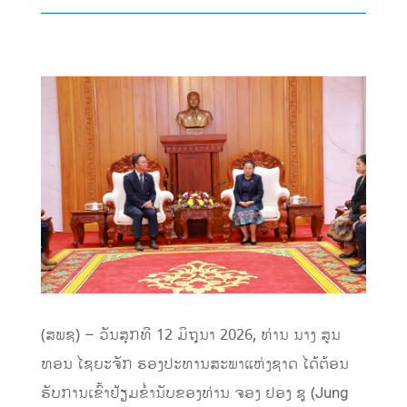
(ສພຊ) – ວັນສຸກທີ 12 ມິຖຸນາ 2026, ທ່ານ ນາງ ສູນ
ທອນ ໄຊຍະຈັກ ຮອງປະທານສະພາແຫ່ງຊາດ ໄດ້ຕ້ອນ
ຮັບການເຂົ້າຢ້ຽມຂ່ຳນັບຂອງທ່ານ ຈອງ ຢອງ ຊູ (Jung