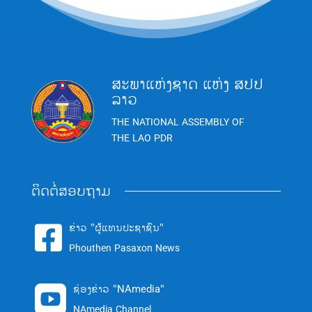
ສະພາແຫ່ງຊາດ ແຫ່ງ ສປປ
ລາວ
THE NATIONAL ASSEMBLY OF
THE LAO PDR
ຕິດຕໍ່ສອບຖາມ
ຂ່າວ "ຜູ້ແທນປະຊາຊົນ"

Phouthen Pasaxon News
ຊ່ອງຂ່າວ "NAmedia"

NAmedia Channel