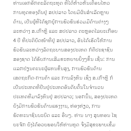
ທ່ານເອກອັກຄະລັດຖະທູດ ທີ່ໄດ້ຫ້າວຫັນເຄື່ອນໄຫວ
ການທູດຂອງຕົນຢູ່ ສປປລາວ ໂດຍມີຜົນສຳເລັດຫຼາຍ
ດ້ານ, ເປັນຜູ້ທີ່ໄດ້ຊຸກຍູ້ການພົວພັນຮ່ວມມືດ້ານຕ່າງໆ
ລະຫວ່າງ ສ.ເກົາຫຼີ ແລະ ສປປລາວ ຕະຫຼອດໄລຍະເກືອບ
4 ປີ ທີ່ປະຕິບັດໜ້າທີ່ຢູ່ ສປປລາວ, ອັນໄດ້ເຮັດໃຫ້ການ
ພົວພັນລະຫວ່າງລັດຖະບານສອງປະເທດ ກໍຄືປະຊາຊົນ
ສອງຊາດ ໄດ້ຮັບການເສີມຂະຫຍາຍຍິ່ງໆຂຶ້ນ ເຊັ່ນ: ການ
ເເລກປ່ຽນຄະນະຜູ້ແທນຂັ້ນສູງ, ການພົວພັນດ້ານ
ເສດຖະກິດ-ການຄ້າ ແລະ ການລົງທຶນ ເຊິ່ງ ສ.ເກົາຫຼີ ກໍ
ເປັນປະເທດທີ່ຢືນຢູ່ປະເທດອັນດັບຕົ້ນໃນຈຳນວນ
ປະເທດທີ່ມາລົງທຶນຢູ່ ສປປລາວ; ນອກນັ້ນ, ສອງປະເທດ
ຍັງມີການພົວພັນດ້ານແຮງງານ, ທ່ອງທ່ຽວ, ການ
ພັດທະນາຊົນນະບົດ ແລະ ອື່ນໆ. ທ່ານ ນາງ ສູນທອນ ໄຊ
ຍະຈັກ ຍັງໄດ້ອວຍພອນໃຫ້ທ່ານທູດ ຈົ່ງມີສຸຂະພາບເຂັ້ມ