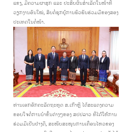
ແຂງ, ມີຄວາມຜາສຸກ ແລະ ປະສົບຜົນສຳເລັດໃນໜ້າທີ່
ວຽກງານອັນໃໝ່, ສືບຕໍ່ຊຸກຍູ້ການພົວພັນຮ່ວມມືຂອງສອງ
ປະເທດໃນຕໍ່ໜ້າ.
ທ່ານເອກອັກຄະລັດຖະທູດ ສ.ເກົາຫຼີ ໄດ້ສະແດງຄວາມ
ຂອບໃຈຕໍ່ການນຳຂັ້ນຕ່າງໆຂອງ ສປປລາວ ທີ່ໄດ້ໃຫ້ການ
ຮ່ວມມືເປັນຢ່າງດີ, ສະໜັບສະໜູນການເຄື່ອນໄຫວຂອງ