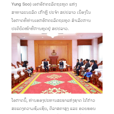
Yung Soo) ເອກອັກຄະລັດຖະທູດ ແຫ່ງ
ສາທາລະນະລັດ ເກົາຫຼີ ປະຈໍາ ສປປລາວ ເນື່ອງໃນ
ໂອກາດທີ່ທ່ານເອກອັກຄະລັດຖະທູດ ສຳເລັດການ
ປະຕິບັດໜ້າທີ່ການທູດຢູ່ ສປປລາວ.
ໂອກາດນີ້, ທ່ານຮອງປະທານສະພາແຫ່ງຊາດ ໄດ້ກ່າວ
ສະແດງຄວາມຊົມເຊີຍ, ຕີລາສຄາສູງ ແລະ ອວຍພອນ