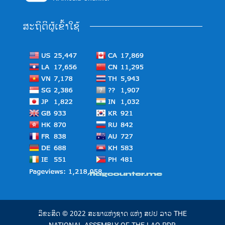
ສະຖິຕິຜູ້ເຂົ້າໃຊ້
ລິຂະສິດ © 2022 ສະພາແຫ່ງຊາດ ແຫ່ງ ສປປ ລາວ THE