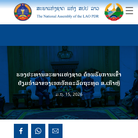
ຮອງປະທານສະພາແຫ່ງຊາດ ຕ້ອນຮັບການເຂົ້າ
ຢ້ຽມອຳລາຂອງເອກອັກຄະລັດຖະທູດ ສ.ເກົາຫຼີ
ມ.ຖ. 15, 2026