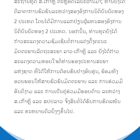
ສະຖານທູດ ສ.ເກົາຫຼີ ຕະຫຼອດໄລຍະຜ່ານມາ; ທ່ານຍັງໄດ້
ຕີລາຄາການພົວພັນລະຫວ່າງສອງອົງການນິຕິບັນຍັດຂອງ
2 ປະເທດ ໂດຍໄດ້ມີການແລກປ່ຽນຜູ້ແທນສອງອົງການ
ນິຕິບັນຍັດຂອງ 2 ປະເທດ. ນອກນັ້ນ, ທ່ານທູດຍັງໄດ້
ກ່າວສະແດງຄວາມຊົມເຊີຍຕໍ່ການແຕ່ງຕັ້ງຄະນະ
ມິດຕະພາບລັດຖະສະພາ ລາວ-ເກົາຫຼີ ແລະ ຍັງໄດ້ກ່າວ
ສະແດງຄວາມຂອບໃຈຕໍ່ທ່ານຮອງປະທານສະພາ
ແຫ່ງຊາດ ທີ່ໄດ້ໃຫ້ການຕ້ອນຮັບຢ່າງອົບອຸ່ນ, ພ້ອມທັງ
ອວຍພອນໃຫ້ສາຍພົວພັນມິດຕະພາບ ແລະ ການຮ່ວມມື
ອັນດີງາມ ແລະ ການເປັນຄູ່ຮ່ວມມືຮອບດ້ານ ລະຫວ່າງ
ສ.ເກົາຫຼີ ແລະ ສປປລາວ ຈົ່ງສືບຕໍ່ໄດ້ຮັບການຮັດແໜ້ນ
ແລະ ຂະຫຍາຍຕົວຍິ່ງໆຂຶ້ນໄປ.