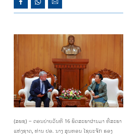
(ສພຊ) – ຕອນບ່າຍວັນທີ 16 ພຶດສະພາຜ່ານມາ ທີ່ສະພາ
ແຫ່ງຊາດ, ທ່ານ ປອ. ນາງ ສູນທອນ ໄຊຍະຈັກ ຮອງ