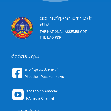
ສະພາແຫ່ງຊາດ ແຫ່ງ ສປປ
ລາວ
THE NATIONAL ASSEMBLY OF
THE LAO PDR
ຕິດຕໍ່ສອບຖາມ
ຂ່າວ "ຜູ້ແທນປະຊາຊົນ"

Phouthen Pasaxon News
ຊ່ອງຂ່າວ "NAmedia"

NAmedia Channel