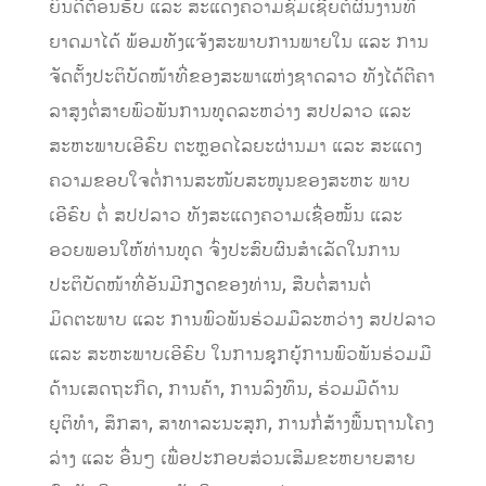
ຍິນດີຕ້ອນຮັບ ແລະ ສະແດງຄວາມຊົມເຊີຍຕໍ່ຜົນງານທີ່
ຍາດມາໄດ້ ພ້ອມທັງແຈ້ງສະພາບການພາຍໃນ ແລະ ການ
ຈັດຕັ້ງປະຕິບັດໜ້າທີ່ຂອງສະພາແຫ່ງຊາດລາວ ທັງໄດ້ຕີຄາ
ລາສູງຕໍ່ສາຍພົວພັນການທູດລະຫວ່າງ ສປປລາວ ​ແລະ
ສະຫະພາບເອີຣົບ ຕະຫຼອດໄລຍະຜ່ານມາ ແລະ ສະແດງ
ຄວາມຂອບໃຈຕໍ່ການສະໜັບສະໜູນຂອງສະຫະ ພາບ
ເອີຣົບ ຕໍ່ ສປປລາວ ທັງສະແດງຄວາມເຊື່ອໝັ້ນ ແລະ
ອວຍພອນໃຫ້ທ່ານທູດ ຈົ່ງປະສົບຜົນສຳເລັດໃນການ
ປະຕິບັດໜ້າທີ່ອັນມີກຽດຂອງທ່ານ, ສືບຕໍ່ສານຕໍ່
ມິດຕະພາບ ແລະ ການພົວພັນຮ່ວມມືລະຫວ່າງ ສປປລາວ
ແລະ ສະຫະພາບເອີຣົບ ໃນການຊຸກຍູ້ການພົວພັນຮ່ວມມື
ດ້ານເສດຖະກິດ, ການຄ້າ, ການລົງທຶນ, ຮ່ວມມືດ້ານ
ຍຸຕິທຳ, ສຶກສາ, ສາທາລະນະສຸກ, ການກໍ່ສ້າງພື້ນຖານໂຄງ
ລ່າງ ແລະ ອື່ນໆ ເພື່ອປະກອບສ່ວນເສີມຂະຫຍາຍສາຍ