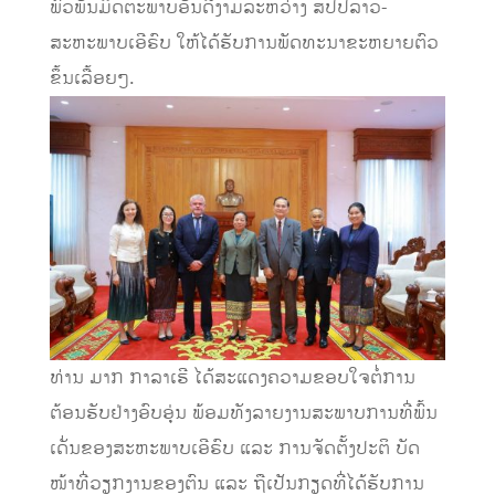
ພົວພັນມິດຕະພາບອັນດີງາມລະຫວ່າງ ສປປລາວ-
ສະຫະພາບເອີຣົບ ໃຫ້ໄດ້ຮັບການພັດທະນາຂະຫຍາຍຕົວ
ຂຶ້ນເລື້ອຍໆ.
ທ່ານ ມາກ ກາລາເຮີ ໄດ້ສະແດງຄວາມຂອບໃຈຕໍ່ການ
ຕ້ອນຮັບຢ່າງອົບອຸ່ນ ພ້ອມທັງລາຍງານສະພາບການທີ່ພົ້ນ
ເດັ່ນຂອງສະຫະພາບເອີຣົບ ແລະ ການຈັດຕັ້ງປະຕິ ບັດ
ໜ້າທີ່ວຽກງານຂອງຕົນ ແລະ ຖືເປັນກຽດທີ່ໄດ້ຮັບການ