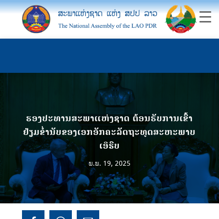
ຮອງປະທານສະພາແຫ່ງຊາດ ຕ້ອນຮັບການເຂົ້າ
ຢ້ຽມຂໍ່ານັບຂອງເອກອັກຄະລັດຖະທູດສະຫະພາບ
ເອີຣົບ
ພ.ພ. 19, 2025