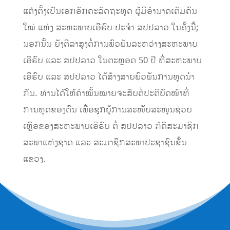
ແຕ່ງຕັ້ງເປັນເອກອັກຄະລັດຖະທູດ ຜູ້ມີອຳນາດເຕັມຄົນ
ໃໝ່ ແຫ່ງ ສະຫະພາບເອີຣົບ ປະຈຳ ສປປລາວ ໃນຄັ້ງນີ້;
ນອກນັ້ນ ຍັງຕີລາສູງຕໍ່ການພົວພັນລະຫວ່າງສະຫະພາບ
ເອີຣົບ ແລະ ສປປລາວ ໃນຕະຫຼອດ 50 ປີ ທີ່ສະຫະພາບ
ເອີຣົບ ແລະ ສປປລາວ ໄດ້ສ້າງສາຍພົວພັນການທູດນຳ
ກັນ. ທ່ານໄດ້ໃຫ້ຄຳໝັ້ນໝາຍຈະສືບຕໍ່ປະຕິບັດໜ້າທີ່
ການທູດຂອງຕົນ ເພື່ອຊຸກຍູ້ການສະໜັບສະໜູນຊ່ວຍ
ເຫືຼອຂອງສະຫະພາບເອີຣົບ ຕໍ່ ສປປລາວ ກໍຄືສະມາຊິກ
ສະພາແຫ່ງຊາດ ແລະ ສະມາຊິກສະພາປະຊາຊົນຂັ້ນ
ແຂວງ.