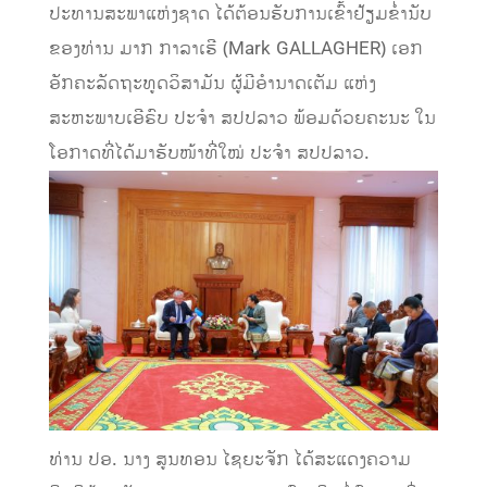
ປະທານສະພາແຫ່ງຊາດ ໄດ້ຕ້ອນຮັບການເຂົ້າຢ້ຽມຂໍ່ານັບ
ຂອງທ່ານ ມາກ ກາລາເຮີ (Mark GALLAGHER) ເອກ
ອັກຄະລັດຖະທູດວິສາມັນ ຜູ້ມີອຳນາດເຕັມ ແຫ່ງ
ສະຫະພາບເອີຣົບ ປະຈຳ ສປປລາວ ພ້ອມດ້ວຍຄະນະ ໃນ
ໂອກາດທີ່ໄດ້ມາຮັບໜ້າທີ່ໃໝ່ ປະຈຳ ສປປລາວ.
ທ່ານ ປອ. ນາງ ສູນທອນ ໄຊຍະຈັກ ໄດ້ສະແດງຄວາມ