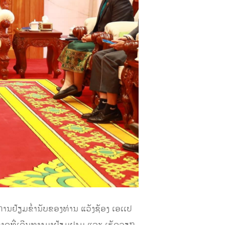
ນຢ້ຽມຂໍ່ານັບຂອງທ່ານ ແວັງຊັອງ ເອເເປ