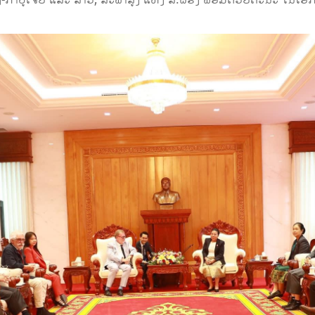
ໍາປູເຈຍ ແລະ ລາວ, ສະພາສູງ ແຫ່ງ ສ.ຝຣັ່ງ ພ້ອມດ້ວຍຄະນະ ໃນໂອ