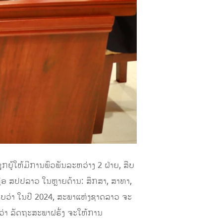
ຍູ້ໃຫ້ມີການພົວພັນລະຫວ່າງ 2 ຝ່າຍ, ສືບ
ຼືອ ສປປລາວ ໃນຫຼາຍດ້ານ: ສຶກສາ, ສາທາ,
ບວ່າ ໃນປີ 2024, ສະພາແຫ່ງຊາດລາວ ຈະ
່າ ລັດຖະສະພາຝຣັ່ງ ຈະໃຫ້ການ