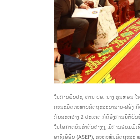
ໃນການພົບປະ, ທ່ານ ປອ. ນາງ ສູນທອນ ໄ
ຄະນະມິດຕະພາບລັດຖະສະພາລາວ-ຝຣັ່ງ ກັບ
ກັນລະຫວ່າງ 2 ປະເທດ ກໍຄືອົງການນິຕິ
ໃນໂອກາດວັນສໍາຄັນຕ່າງໆ, ມີການຮ່ວມມືເ
ອາຊີເອີຣົບ (ASEP), ສະຫະພັນລັດຖະສະ 