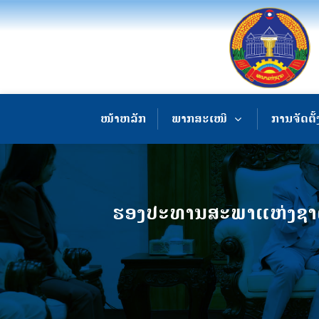
ໜ້າຫລັກ
ພາກສະເໜີ
ການຈັດຕັ້
ຮອງປະທານສະພາແຫ່ງຊາດ 