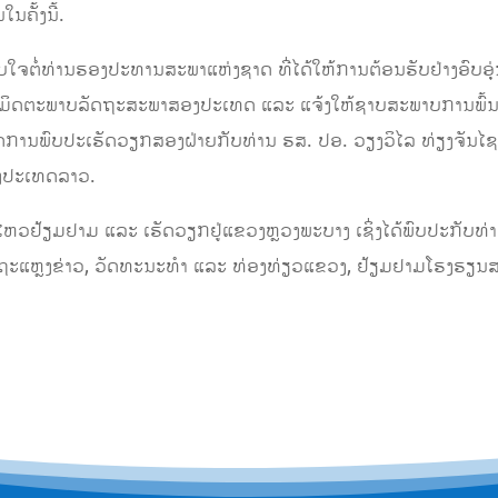
ຄັ້ງນີ້.
ໃຈຕໍ່ທ່ານຮອງປະທານສະພາແຫ່ງຊາດ ທີ່ໄດ້ໃຫ້ການຕ້ອນຮັບຢ່າງອົບອຸ
ະນະມິດຕະພາບລັດຖະສະພາສອງປະເທດ ແລະ ແຈ້ງໃຫ້ຊາບສະພາບການພົ້ນ
າເລັດການພົບປະເຮັດວຽກສອງຝ່າຍກັບທ່ານ ຮສ. ປອ. ວຽງວິໄລ ທ່ຽງຈ
ອງປະເທດລາວ.
ຄື່ອນໄຫວຢ້ຽມຢາມ ແລະ ເຮັດວຽກຢູ່ແຂວງຫຼວງພະບາງ ເຊິ່ງໄດ້ພົບປະກ
ຫຼງຂ່າວ, ວັດທະນະທຳ ແລະ ທ່ອງທ່ຽວແຂວງ, ຢ້ຽມຢາມໂຮງຮຽນສອງພ