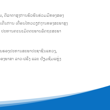
່ນ, ຕີລາຄາສູງການພົວພັນຮ່ວມມືຂອງສອງ
ເດັ່ນການ ເຄື່ອນໄຫວວຽກງານຂອງສະພາສູງ
ັນໄຊ ປະທານຄະນະມິດຕະພາບລັດຖະສະພາ
ັບທ່ານຮອງປະທານສະພາປະຊາຊົນແຂວງ,
າສາ ລາວ-ຝຣັ່ງ ແລະ ຢ້ຽມຊົມແຫຼ່ງ