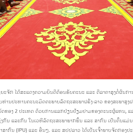
ຊຍະຈັກ ໄດ້ສະແດງຄວາມຍິນດີຕ້ອນຮັບຄະນະ ແລະ ຕີລາຄາສູງຕໍ່ຜົນ
ທ່ານປະທານຄະນະມິດຕະພາບລັດຖະສະພາຝຣັ່ງ-ລາວ ຂອງສະພາສູງຝຣັ່ງ
ບັນຍັດຂອງ 2 ປະເທດ ດ້ວຍການແລກປ່ຽນຢ້ຽມຢາມຂອງຄະນະຜູ້ແທນ,
ຊິ່ງກັນ ແລະກັນ ໃນເວທີລັດຖະສະພາພາກພື້ນ ແລະ ສາກົນ ເປັນຕົ້ນແ
ພາສາກົນ (IPU) ແລະ ອື່ນໆ. ແລະ ສປປລາວ ໄດ້ເປັນເຈົ້າພາບຈັດກອ