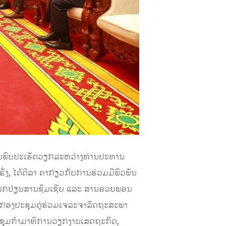
ການພົບປະເຮັດວຽກລະຫວ່າງທ່ານປະທານ
, ໄດ້ຕີລາ ຄາກ່ຽວກັບການຮ່ວມມືພົວພັນ
 ແລກປ່ຽນສານຊົມເຊີຍ ແລະ ສານອວຍພອນ
ມ່ນກອງປະຊຸມຄູ່ຮ່ວມເຈລະຈາລັດຖະສະພາ
ງປະຊຸມກຳມາທິການວຽກງານເສດຖະກິດ,