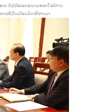
ງຊາດ ຍັງໄດ້ສະແດງຄວາມຂອບໃຈຕໍ່ການ
ຝຣັ່ງໃນເດືອນມີນາທີ່ຜ່ານມາ.