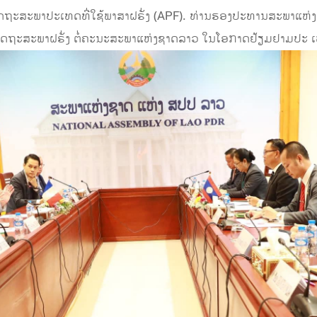
ລັດຖະສະພາປະເທດທີ່ໃຊ້ພາສາຝຣັ່ງ (APF). ທ່ານຮອງປະທານສະພາແຫ່
ັດຖະສະພາຝຣັ່ງ ຕໍ່ຄະນະສະພາແຫ່ງຊາດລາວ ໃນໂອກາດຢ້ຽມຢາມປະ ເທດ