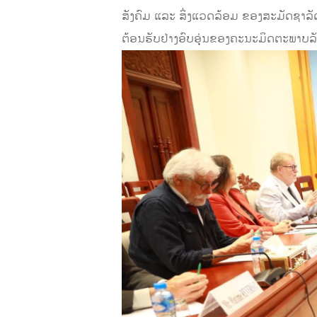
ສັງຄົມ ແລະ ສິ່ງແວດລ້ອມ ຂອງສະມັດຊາ
ຕ້ອນຮັບຢ່າງອົບອຸ່ນຂອງຄະນະມິດຕະພາບລ