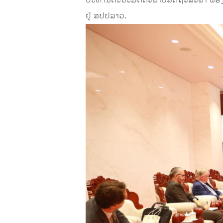
ປະທານຄະນະມິດຕະພາບລັດຖະສະພາ ຝຣັ່ງ-ກ
ຢູ່ ສປປລາວ.