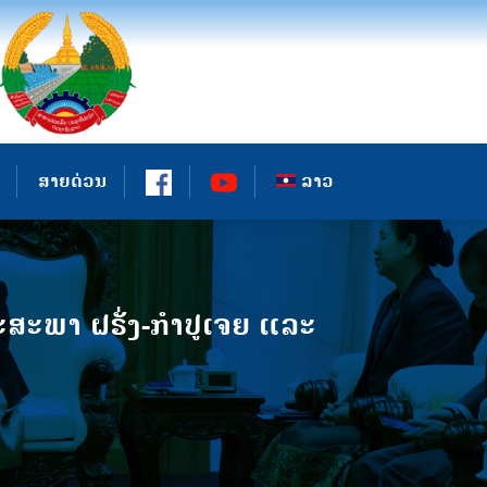
ສາຍດ່ວນ
ລາວ
ພາ ຝຣັ່ງ-ກໍາປູເຈຍ ແລະ