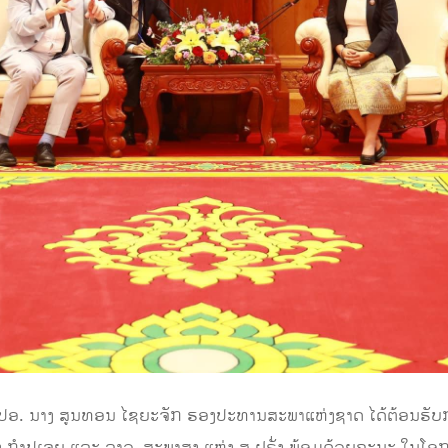
ນ ປອ. ນາງ ສູນທອນ ໄຊຍະຈັກ ຮອງປະທານສະພາແຫ່ງຊາດ ໄດ້ຕ້ອນຮັບກາ