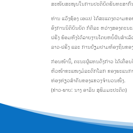
ສະໜັບສະໜູນໃນການປະຕິບັດພັນທະສາກົນໃນ
ທ່ານ ແວັງຊັອງ ເອເເປ ໄດ້ສະແດງຄວາມຂອບ
ອົງການນິຕິບັນຍັດ ກໍຄືລະ ຫວ່າງສອງຄ
ຝຣັ່ງ ພ້ອມທັງໄດ້ລາຍງານໂດຍຫຍໍ້ຜົນສໍ
ລາວ-ຝຣັ່ງ ແລະ ການຢ້ຽມຢາມທ້ອງຖິ່ນຂ
ກ່ອນໜ້ານີ້, ຄະນະຜູ້ແທນດັ່ງກ່າວ ໄດ້ເ
ຫົວໜ້າຂະແໜງມໍລະດົກໂລກ ຂອງພະແນກຖະແ
ທ່ອງທ່ຽວສຳຄັນຂອງແຂວງຈຳນວນໜຶ່ງ.
(ຂ່າວ-ພາບ: ນາງ ອາລິນ ສຸພິມມະປະດິດ)