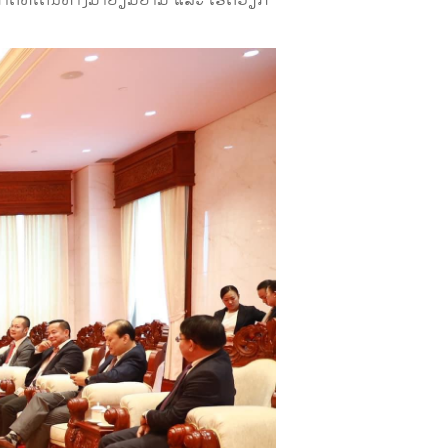
ກາດທີ່ເດີນທາງມາຢ້ຽມຢາມ ແລະ ເຮັດວຽກ