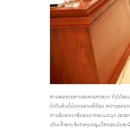
ທ່ານຮອງປະທານສະພາແຫ່ງຊາດ ຍັງໄດ້ສະເໜີໃ
ຕໍ່ເປັນຂົວຕໍ່ມິດຕະພາບທີ່ດີລະ ຫວ່າງສ
ການພັດທະນາຊັບພະຍາກອນມະນຸດ (ພາສາຝຣັ
ເປັນເຈົ້າພາບຈັດກອງປະຊຸມໃຫຍ່ສະມັດຊາ