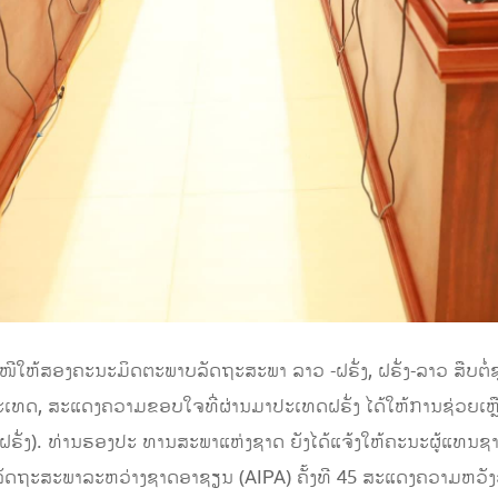
ຫ້ສອງຄະນະມິດຕະພາບລັດຖະສະພາ ລາວ -ຝຣັ່ງ, ຝຣັ່ງ-ລາວ ສືບຕໍ່ຊຸກ
ອງປະເທດ, ສະແດງຄວາມຂອບໃຈທີ່ຜ່ານມາປະເທດຝຣັ່ງ ໄດ້ໃຫ້ການຊ່ວຍເຫ
່ງ). ທ່ານຮອງປະ ທານສະພາແຫ່ງຊາດ ຍັງໄດ້ແຈ້ງໃຫ້ຄະນະຜູ້ແທນຊາ
ລັດຖະສະພາລະຫວ່າງຊາດອາຊຽນ (AIPA) ຄັ້ງທີ 45 ສະແດງຄວາມຫວັງວ