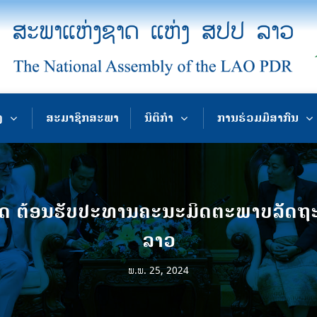
ງ
ສະມາຊິກສະພາ
ນິຕິກຳ
ການຮ່ວມມືສາກົນ
ຕ້ອນຮັບປະທານຄະນະມິດຕະພາບລັດຖະສະ
ລາວ
ພ.ພ. 25, 2024