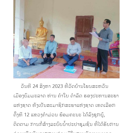
ວັນທີ 24 ສິງຫາ 2023 ທີ່ວັດບ້ານໂພນສະຫວັນ
ເມືອງຍົມມະລາດ ທ່ານ ຄໍາໃບ ດຳລັດ ຮອງປະທານສະພາ
ແຫ່ງຊາດ ທັງເປັນສະມາຊິກສະພາແຫ່ງຊາດ ເຂດເລືອກ
ຕັ້ງທີ 12 ແຂວງຄໍາມ່ວນ ພ້ອມຄະນະ ໄດ້ລົງຊຸກຍູ້,
ຕິດຕາມ ການກໍ່ສ້າງລະບົບນໍ້າປະປາຊຸມຊົນ ທີ່ໄດ້ຮັບການ