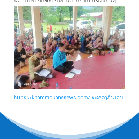
ຮ່ວມມືການພັດທະນາເຂດໂຣນ-ອານເປີ ປະເທດຝຣັ່ງ.
https://khammouanenews.com/
#ແຂວງຄໍາມ່ວນ