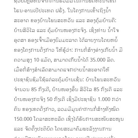
ຊ່ວຍເຫຼືອທຶນຈາກການຮ່ວມມືໃນການພັດທະນາເຂດ
ໂຣນ-ອານເປີປະເທດ ຝຣັ່ງ. ໃນໂຄງການເຂົ້າເຖິງນໍ້າ
ສະອາດ ຂອງບ້ານໂພນສະຫວັນ ແລະ ສອງຄຸ້ມບ້ານຄື:
ບ້ານສີວິໄລ ແລະ ຄຸ້ມບ້ານໜອງກະຈິງ. ເຊິ່ງທ່ານ ນໍ້າໃຈ
ອຸດສາ ຮອງເຈົ້າເມືອງຍົມມະລາດ ໄດ້ລາຍງານໂດຍຫຍໍ້
ຂອງໂຄງການດັ່ງກ່າວ ໃຫ້ຮູ້ວ່າ: ການກໍ່ສ້າງອ່າງເກັບນໍ້າ ມີ
ຄວາມສູງ 10 ແມັດ, ສາມາດເກັບນໍ້າໄດ້ 35.000 ລິດ.
ເມື່ອກໍ່ສ້າງສຳເລັດສາມາດແຈກຢາຍນໍ້າສະອາດໃຫ້
ປະຊາຊົນຊົມໃຊ້ແຕ່ລະຄຸ້ມບ້ານເຊັ່ນ: ບ້ານໂພນສະຫວັນ
ຈໍານວນ 85 ກົງເຕີ, ບ້ານໜອງອັ້ນ ສີວິໄລ 85 ກົງເຕີ ແລະ
ບ້ານໜອງກະຈິງ 50 ກົງເຕີ ເຊິ່ງມີປະຊາຊົນ 1.000 ກວ່າ
ຄົນ ຂອງເຂດດັ່ງກ່າວ, ລວມມີມູນຄ່າການກໍ່ສ້າງທັງໝົດ
150.000 ໂດລາສະຫະລັດ ເຊິ່ງໄດ້ຮັບການສະໜັບສະໜູນ
ແລະ ຈັດຕັ້ງປະຕິບັດ ໂດຍສະມາຄົມພະລັງງານການ