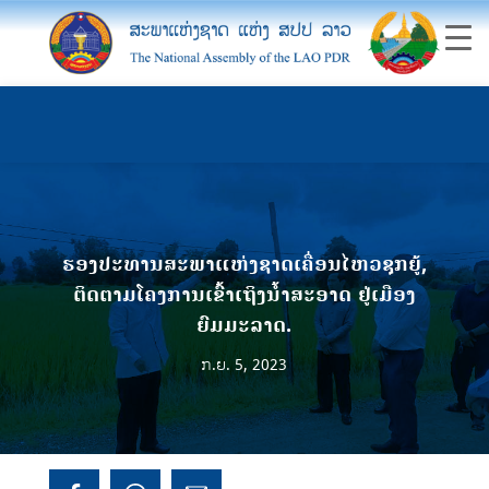
ຮອງປະທານສະພາແຫ່ງຊາດເຄື່ອນໄຫວຊຸກຍູ້,
ຕິດຕາມໂຄງການເຂົ້າເຖິງນໍ້າສະອາດ ຢູ່ເມືອງ
ຍົມມະລາດ.
ກ.ຍ. 5, 2023