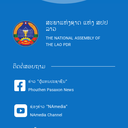
ສະພາແຫ່ງຊາດ ແຫ່ງ ສປປ
ລາວ
THE NATIONAL ASSEMBLY OF
THE LAO PDR
ຕິດຕໍ່ສອບຖາມ
ຂ່າວ "ຜູ້ແທນປະຊາຊົນ"

Phouthen Pasaxon News
ຊ່ອງຂ່າວ "NAmedia"

NAmedia Channel