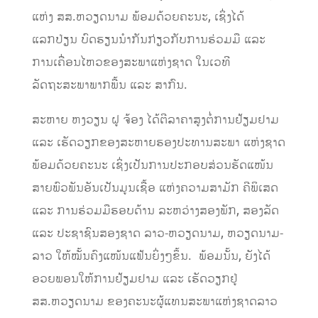
ແຫ່ງ ສສ.ຫວຽດນາມ ພ້ອມດ້ວຍຄະນະ, ເຊິ່ງໄດ້
ແລກປ່ຽນ ບົດຮຽນນໍາກັນກ່ຽວກັບການຮ່ວມມື ແລະ
ການເຄື່ອນໄຫວຂອງສະພາແຫ່ງຊາດ ໃນເວທີ
ລັດຖະສະພາພາກພື້ນ ແລະ ສາກົນ.
ສະຫາຍ ຫງວຽນ ຝູ ຈ້ອງ ໄດ້ຕີລາຄາສູງຕໍ່ການຢ້ຽມຢາມ
ແລະ ເຮັດວຽກຂອງສະຫາຍຮອງປະທານສະພາ ແຫ່ງຊາດ
ພ້ອມດ້ວຍຄະນະ ເຊິ່ງເປັນການປະກອບສ່ວນຮັດແໜ້ນ
ສາຍພົວພັນອັນເປັນມູນເຊື້ອ ແຫ່ງຄວາມສາມັກ ຄີພິເສດ
ແລະ ການຮ່ວມມືຮອບດ້ານ ລະຫວ່າງສອງພັກ, ສອງລັດ
ແລະ ປະຊາຊົນສອງຊາດ ລາວ-ຫວຽດນາມ, ຫວຽດນາມ-
ລາວ ໃຫ້ໝັ້ນຄົງແໜ້ນແຟ້ນຍິ່ງໆຂຶ້ນ. ພ້ອມນັ້ນ, ຍັງໄດ້
ອວຍພອນໃຫ້ການຢ້ຽມຢາມ ແລະ ເຮັດວຽກຢູ່
ສສ.ຫວຽດນາມ ຂອງຄະນະຜູ້ແທນສະພາແຫ່ງຊາດລາວ