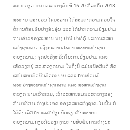
ສສ.ຫວຽດ ນາມ ລະຫວ່າງວັນທີ 16-20 ກໍລະກົດ 2018.
ສະຫາຍ ແສງນວນ ໄຊຍະລາດ ໄດ້ສະ​ແດງ​ຄວາມ​ຂອບ​ໃຈ​
ຕໍ່​ການຕ້ອນ​​ຮັບຢ່າງອົບອຸ່ນ ແລະ ໄດ້ຝາກ​ຄວາມ​ຢ້​ຽມ​ຢາມ​
ຖາມ​ຂ່າວຂອງ​ສະ​ຫາຍ ນາງ ປາ​ນີ ຢາ​ທໍ່​ຕູ້ ປະ​ທານ​ສະ​ພາ​
ແຫ່ງ​ຊາດ​ລາວ ເຖິງ​ສະ​ຫາຍປະ​ທານ​ສະ​ພາ​ແຫ່ງ​ຊາດ​
ຫວຽດ​ນາມ; ຈຸດປະສົງຫລັກໃນການຢ້ຽມຢາມ ແລະ
ເຮັດວຽກຢູ່ ສສ.ຫວຽດນາມ ໃນຄັ້ງນີ້ ແມ່ນເພື່ອສືບຕໍ່ ຮັດ
ແໜ້ນສາຍພົວພັນມິດຕະພາບ ແລະ ການຮ່ວມມື
ລະຫວ່າງສະພາແຫ່ງຊາດລາວ ແລະ ສະພາແຫ່ງຊາດ
ຫວຽດ ນາມເວົ້າລວມ, ເວົ້າສະເພາະແມ່ນລະຫວ່າງສອງ
ກຳມາທິການຕ່າງປະເທດ ຂອງສະພາແຫ່ງຊາດ. ໃນນັ້ນ ກໍ
ໄດ້ລົງ ເລິກການແລກປ່ຽນບົດຮຽນກັບສະຫາຍ
ຫວຽດນາມກ່ຽວກັບວຽກ​ງານ​ການ​ພົວ​ພັນ​ການ​ຕ່າງ​ປະ​