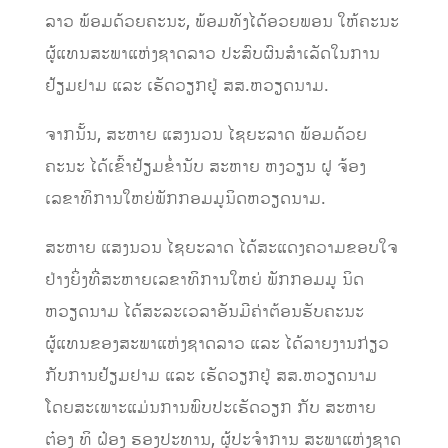
ລາວ ພ້ອມດ້ວຍຄະນະ, ພ້ອມທັງໄດ້ອວຍພອນ ໃຫ້ຄະນະ
ຜູ້ແທນສະພາແຫ່ງຊາດລາວ ປະສົບຜົນສໍາເລັດໃນການ
ຢ້ຽມຢາມ ແລະ ເຮັດວຽກຢູ່ ສສ.ຫວຽດນາມ.
ຈາກນັ້ນ, ສະຫາຍ ແສງນວນ ໄຊຍະລາດ ພ້ອມດ້ວຍ
ຄະນະ ໄດ້ເຂົ້າຢ້ຽມຂໍ່ານັບ ສະຫາຍ ຫງວຽນ ຝູ ຈ້ອງ
ເລຂາທິການໃຫຍ່ພັກກອມມູນິດຫວຽດນາມ.
ສະຫາຍ ແສງນວນ ໄຊຍະລາດ ໄດ້ສະແດງຄວາມຂອບໃຈ
ຢ່າງຍິ່ງທີ່ສະຫາຍເລຂາທິການໃຫຍ່ ພັກກອມມູ ນິດ
ຫວຽດນາມ ໄດ້ສະລະເວລາອັນມີຄ່າຕ້ອນຮັບຄະນະ
ຜູ້ແທນຂອງສະພາແຫ່ງຊາດລາວ ແລະ ໄດ້ລາຍງານກ່ຽວ
ກັບການຢ້ຽມຢາມ ແລະ ເຮັດວຽກຢູ່ ສສ.ຫວຽດນາມ
ໂດຍສະເພາະແມ່ນການພົບປະເຮັດວຽກ ກັບ ສະຫາຍ
ຕ໋ອງ ທິ ຝ໋ອງ ຮອງປະທານ, ຜູ້ປະຈໍາການ ສະພາແຫ່ງຊາດ