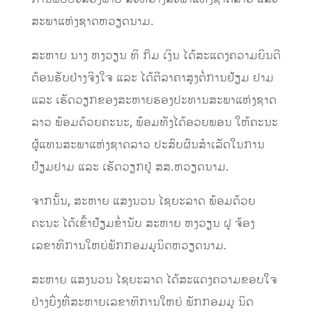
ສະພາແຫ່ງຊາດຫວຽດນາມ.
ສະຫາຍ ນາງ ຫງວຽນ ທິ ກິມ ເງິນ ໄດ້ສະແດງຄວາມຍິນດີ
ຕ້ອນຮັບຢ່າງຈິງໃຈ ແລະ ໄດ້ຕີລາຄາສູງຕໍ່ການຢ້ຽມ ຢາມ
ແລະ ເຮັດວຽກຂອງສະຫາຍຮອງປະທານສະພາແຫ່ງຊາດ
ລາວ ພ້ອມດ້ວຍຄະນະ, ພ້ອມທັງໄດ້ອວຍພອນ ໃຫ້ຄະນະ
ຜູ້ແທນສະພາແຫ່ງຊາດລາວ ປະສົບຜົນສໍາເລັດໃນການ
ຢ້ຽມຢາມ ແລະ ເຮັດວຽກຢູ່ ສສ.ຫວຽດນາມ.
ຈາກນັ້ນ, ສະຫາຍ ແສງນວນ ໄຊຍະລາດ ພ້ອມດ້ວຍ
ຄະນະ ໄດ້ເຂົ້າຢ້ຽມຂໍ່ານັບ ສະຫາຍ ຫງວຽນ ຝູ ຈ້ອງ
ເລຂາທິການໃຫຍ່ພັກກອມມູນິດຫວຽດນາມ.
ສະຫາຍ ແສງນວນ ໄຊຍະລາດ ໄດ້ສະແດງຄວາມຂອບໃຈ
ຢ່າງຍິ່ງທີ່ສະຫາຍເລຂາທິການໃຫຍ່ ພັກກອມມູ ນິດ