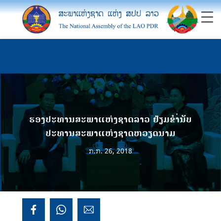
ຮອງປະທານສະພາແຫ່ງຊາດລາວ ຢ້ຽມຂຳ່ນັບ
ປະທານສະພາແຫ່ງຊາດຫວຽດນາມ
ກ.ກ. 26, 2018