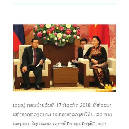
(ສພຊ) ຕອນບ່າຍວັນທີ 17 ກໍລະກົດ 2018, ທີ່ຫໍສະພາ
ແຫ່ງຊາດຫວຽດນາມ ນະຄອນຫລວງຮ່າໂນ້ຍ,​ ສະ ຫາຍ
ແສງນວນ ໄຊຍະລາດ ເລຂາທິການສູນກາງພັກ, ຮອງ