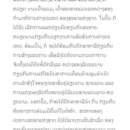
ຫວຽດ ນາມເວົ້າລວມ, ເວົ້າສະເພາະແມ່ນລະຫວ່າງສອງ
ກຳມາທິການຕ່າງປະເທດ ຂອງສະພາແຫ່ງຊາດ. ໃນນັ້ນ ກໍ
ໄດ້ລົງ ເລິກການແລກປ່ຽນບົດຮຽນກັບສະຫາຍ
ຫວຽດນາມກ່ຽວກັບວຽກ​ງານ​ການ​ພົວ​ພັນ​ການ​ຕ່າງ​ປະ​
ເທດ​. ພ້ອມນັ້ນ, ກໍ ຈະໄດ້ພ້ອມກັນປຶກສາຫາລືກ່ຽວກັບ
ການ​ສ້າງ​ແຜນການ ເພື່ອລົງ​ໄປຕິດຕາມ​ກວດກາ​ການ
ຈັດຕັ້ງປະຕິບັດຂໍ້ຕົກລົງລະ ຫວ່າງສອງລັດຖະບານ
ກ່ຽວກັບ​ການ​ແກ້​ໄຂ​ບັນຫາການ​ເຄື່ອນ​ຍ້າຍພູມ​ລຳ​ເນົາ
ຕາມ​ລຳ​ພັງ​ໃຈຂອງປະຊາຊົນຢູ່ລຽບຕາມ ຊາຍແດນ ແລະ
ການ​ແຕ່ງດອງ​ຜິດ​ກົດ​ໝາຍຢູ່ບໍ​ລິ​ເວນ​ຊາຍ​ແດນລາວ-ຫວ​
ຽດ​ນາມ.​ ນອກນັ້ນ, ກໍຈະໄດ້ປຶກສາຫາລືນໍາ ກັນ ກ່ຽວກັບ
ທິດທາງການຮ່ວມມືຕົ້ນຕໍໃນຕໍ່ໜ້າ. ສະຫາຍຮອງ
ປະທານສະພາແຫ່ງຊາດ ຍັງໄດ້ລາຍງານຜົນສໍາເລັດ ຂອງ
ການພົບປະສອງຝ່າຍ ລະຫວ່າງສະພາແຫ່ງຊາດລາວ ແລະ