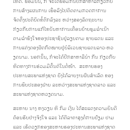
ເທດ​. ພ້ອມນັ້ນ, ກໍ ຈະໄດ້ພ້ອມກັນປຶກສາຫາລືກ່ຽວກັບ
ການ​ສ້າງ​ແຜນການ ເພື່ອລົງ​ໄປຕິດຕາມ​ກວດກາ​ການ
ຈັດຕັ້ງປະຕິບັດຂໍ້ຕົກລົງລະ ຫວ່າງສອງລັດຖະບານ
ກ່ຽວກັບ​ການ​ແກ້​ໄຂ​ບັນຫາການ​ເຄື່ອນ​ຍ້າຍພູມ​ລຳ​ເນົາ
ຕາມ​ລຳ​ພັງ​ໃຈຂອງປະຊາຊົນຢູ່ລຽບຕາມ ຊາຍແດນ ແລະ
ການ​ແຕ່ງດອງ​ຜິດ​ກົດ​ໝາຍຢູ່ບໍ​ລິ​ເວນ​ຊາຍ​ແດນລາວ-ຫວ​
ຽດ​ນາມ.​ ນອກນັ້ນ, ກໍຈະໄດ້ປຶກສາຫາລືນໍາ ກັນ ກ່ຽວກັບ
ທິດທາງການຮ່ວມມືຕົ້ນຕໍໃນຕໍ່ໜ້າ. ສະຫາຍຮອງ
ປະທານສະພາແຫ່ງຊາດ ຍັງໄດ້ລາຍງານຜົນສໍາເລັດ ຂອງ
ການພົບປະສອງຝ່າຍ ລະຫວ່າງສະພາແຫ່ງຊາດລາວ ແລະ
ສະພາແຫ່ງຊາດຫວຽດນາມ.
ສະຫາຍ ນາງ ຫງວຽນ ທິ ກິມ ເງິນ ໄດ້ສະແດງຄວາມຍິນດີ
ຕ້ອນຮັບຢ່າງຈິງໃຈ ແລະ ໄດ້ຕີລາຄາສູງຕໍ່ການຢ້ຽມ ຢາມ
ແລະ ເຮັດວຽກຂອງສະຫາຍຮອງປະທານສະພາແຫ່ງຊາດ