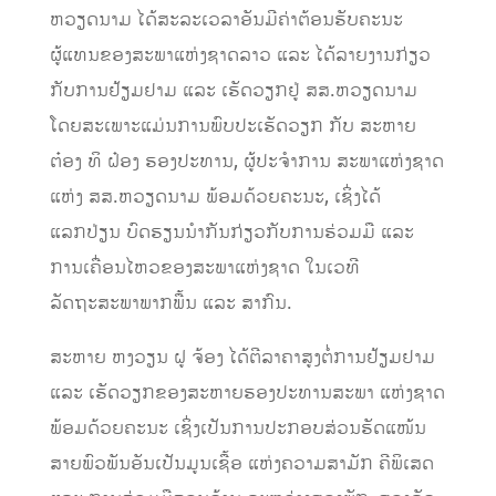
ຫວຽດນາມ ໄດ້ສະລະເວລາອັນມີຄ່າຕ້ອນຮັບຄະນະ
ຜູ້ແທນຂອງສະພາແຫ່ງຊາດລາວ ແລະ ໄດ້ລາຍງານກ່ຽວ
ກັບການຢ້ຽມຢາມ ແລະ ເຮັດວຽກຢູ່ ສສ.ຫວຽດນາມ
ໂດຍສະເພາະແມ່ນການພົບປະເຮັດວຽກ ກັບ ສະຫາຍ
ຕ໋ອງ ທິ ຝ໋ອງ ຮອງປະທານ, ຜູ້ປະຈໍາການ ສະພາແຫ່ງຊາດ
ແຫ່ງ ສສ.ຫວຽດນາມ ພ້ອມດ້ວຍຄະນະ, ເຊິ່ງໄດ້
ແລກປ່ຽນ ບົດຮຽນນໍາກັນກ່ຽວກັບການຮ່ວມມື ແລະ
ການເຄື່ອນໄຫວຂອງສະພາແຫ່ງຊາດ ໃນເວທີ
ລັດຖະສະພາພາກພື້ນ ແລະ ສາກົນ.
ສະຫາຍ ຫງວຽນ ຝູ ຈ້ອງ ໄດ້ຕີລາຄາສູງຕໍ່ການຢ້ຽມຢາມ
ແລະ ເຮັດວຽກຂອງສະຫາຍຮອງປະທານສະພາ ແຫ່ງຊາດ
ພ້ອມດ້ວຍຄະນະ ເຊິ່ງເປັນການປະກອບສ່ວນຮັດແໜ້ນ
ສາຍພົວພັນອັນເປັນມູນເຊື້ອ ແຫ່ງຄວາມສາມັກ ຄີພິເສດ