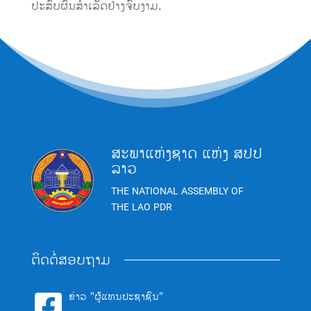
ປະສົບຜົນສໍາເລັດຢ່າງຈົບງາມ.
ສະພາແຫ່ງຊາດ ແຫ່ງ ສປປ
ລາວ
THE NATIONAL ASSEMBLY OF
THE LAO PDR
ຕິດຕໍ່ສອບຖາມ
ຂ່າວ "ຜູ້ແທນປະຊາຊົນ"
