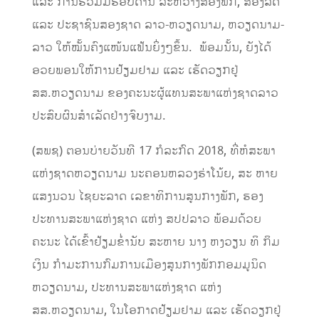
ແລະ ການຮ່ວມມືຮອບດ້ານ ລະຫວ່າງສອງພັກ, ສອງລັດ
ແລະ ປະຊາຊົນສອງຊາດ ລາວ-ຫວຽດນາມ, ຫວຽດນາມ-
ລາວ ໃຫ້ໝັ້ນຄົງແໜ້ນແຟ້ນຍິ່ງໆຂຶ້ນ. ພ້ອມນັ້ນ, ຍັງໄດ້
ອວຍພອນໃຫ້ການຢ້ຽມຢາມ ແລະ ເຮັດວຽກຢູ່
ສສ.ຫວຽດນາມ ຂອງຄະນະຜູ້ແທນສະພາແຫ່ງຊາດລາວ
ປະສົບຜົນສໍາເລັດຢ່າງຈົບງາມ.
(ສພຊ) ຕອນບ່າຍວັນທີ 17 ກໍລະກົດ 2018, ທີ່ຫໍສະພາ
ແຫ່ງຊາດຫວຽດນາມ ນະຄອນຫລວງຮ່າໂນ້ຍ,​ ສະ ຫາຍ
ແສງນວນ ໄຊຍະລາດ ເລຂາທິການສູນກາງພັກ, ຮອງ
ປະທານສະພາແຫ່ງຊາດ ແຫ່ງ ສປປລາວ ພ້ອມດ້ວຍ
ຄະນະ ໄດ້ເຂົ້າຢ້ຽມຂໍ່ານັບ ສະຫາຍ ນາງ ຫງວຽນ ທິ ກິມ
ເງິນ ກໍາມະການກົມການເມືອງສູນກາງພັກກອມມູນິດ
ຫວຽດນາມ, ປະທານສະພາແຫ່ງຊາດ ແຫ່ງ
ສສ.ຫວຽດນາມ, ໃນໂອກາດຢ້ຽມຢາມ ແລະ ເຮັດວຽກຢູ່