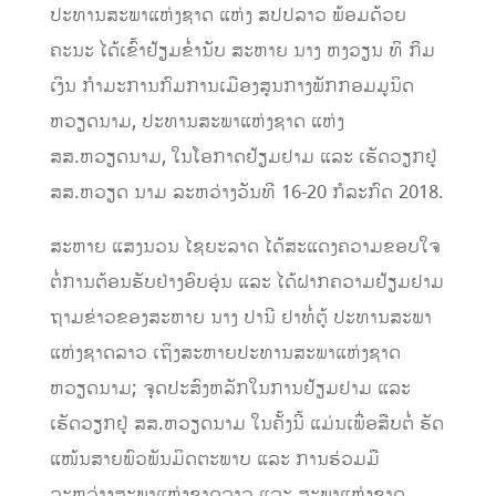
ປະທານສະພາແຫ່ງຊາດ ແຫ່ງ ສປປລາວ ພ້ອມດ້ວຍ
ຄະນະ ໄດ້ເຂົ້າຢ້ຽມຂໍ່ານັບ ສະຫາຍ ນາງ ຫງວຽນ ທິ ກິມ
ເງິນ ກໍາມະການກົມການເມືອງສູນກາງພັກກອມມູນິດ
ຫວຽດນາມ, ປະທານສະພາແຫ່ງຊາດ ແຫ່ງ
ສສ.ຫວຽດນາມ, ໃນໂອກາດຢ້ຽມຢາມ ແລະ ເຮັດວຽກຢູ່
ສສ.ຫວຽດ ນາມ ລະຫວ່າງວັນທີ 16-20 ກໍລະກົດ 2018.
ສະຫາຍ ແສງນວນ ໄຊຍະລາດ ໄດ້ສະ​ແດງ​ຄວາມ​ຂອບ​ໃຈ​
ຕໍ່​ການຕ້ອນ​​ຮັບຢ່າງອົບອຸ່ນ ແລະ ໄດ້ຝາກ​ຄວາມ​ຢ້​ຽມ​ຢາມ​
ຖາມ​ຂ່າວຂອງ​ສະ​ຫາຍ ນາງ ປາ​ນີ ຢາ​ທໍ່​ຕູ້ ປະ​ທານ​ສະ​ພາ​
ແຫ່ງ​ຊາດ​ລາວ ເຖິງ​ສະ​ຫາຍປະ​ທານ​ສະ​ພາ​ແຫ່ງ​ຊາດ​
ຫວຽດ​ນາມ; ຈຸດປະສົງຫລັກໃນການຢ້ຽມຢາມ ແລະ
ເຮັດວຽກຢູ່ ສສ.ຫວຽດນາມ ໃນຄັ້ງນີ້ ແມ່ນເພື່ອສືບຕໍ່ ຮັດ
ແໜ້ນສາຍພົວພັນມິດຕະພາບ ແລະ ການຮ່ວມມື
ລະຫວ່າງສະພາແຫ່ງຊາດລາວ ແລະ ສະພາແຫ່ງຊາດ