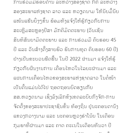
ການຮ່ວມມືຮອບດ້ານ ລະຫວ່າງສອງຊາດ ກໍຄື ລະຫວ່າງ
ສອງສະພາແຫ່ງຊາດ ລາວ ແລະ ຫວຽດນາມ ໃຫ້ນັບມື້ນັບ
ແໜ້ນແຟ້ນຍິ່ງໆຂຶ້ນ ພ້ອມທັງແຈ້ງໃຫ້ຮູ້ກ່ຽວກັບການ
ສະເຫຼີມສະຫຼອງປີສາ ມັກຄີມິດຕະພາບ (ວັນເຊັນ
ສົນທິສັນຍາມິດຕະພາບ ແລະ ການຮ່ວມມື ຄົບຮອບ 45
ປີ ແລະ ວັນສ້າງຕັ້ງສາຍພົວ ພັນການທູດ ຄົບຮອບ 60 ປີ)
ຢ່າງເປັນຂະບວນຟົດຟື້ນ ໃນປີ 2022 ຜ່ານມາ ແຈ້ງໃຫ້ຮູ້
ກ່ຽວກັບຜົນງານການ ເຄື່ອນໄຫວໃນໄລຍະຜ່ານມາ ແລະ
ແຜນການເຄື່ອນໄຫວຂອງສະພາແຫ່ງຊາດລາວ ໃນຕໍ່ໜ້າ
ເປັນຕົ້ນແມ່ນໄດ້ໄປ ຖອດຖອນບົດຮຽນກັບ
ສສ.ຫວຽດນາມ ເຊິ່ງລົງເລິກຂົງເຂດລະບົບກົງຈັກ-ການ
ຈັດຕັ້ງຂອງສະພາປະຊາຊົນຂັ້ນ ທ້ອງຖິ່ນ ຢູ່ນະຄອນດານັງ
ແຂວງກວາງນາມ ແລະ ນະຄອນຫຼວງຮ່າໂນ້ຍ ໃນເດືອນ
ກຸມພາທີ່ຜ່ານມາ ແລະ ຄາດ ຄະເນໃນເດືອນທັນວາ ປີ