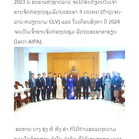
2023 ນີ້ ສະພາແຫ່ງຊາດລາວ ຈະໄດ້ຮັບກຽດເປັນເຈົ້າ
ພາບຈັດກອງປະຊຸມລັດຖະສະພາ 3 ປະເທດ (ກໍາປູເຈຍ-
ລາວ-ຫວຽດນາມ CLV) ແລະ ໃນເດືອນສິງຫາ ປີ 2024
ຈະເປັນເຈົ້າພາບຈັດກອງປະຊຸມ ລັດຖະສະພາອາຊຽນ
(ໄອປາ AIPA).
​ ສະຫາຍ ນາງ ຟຸງ ທິ ຫົງ ຮ່າ ກໍໄດ້ກ່າວສະແດງຄວາມ