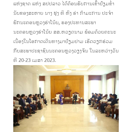
ແຫ່ງຊາດ ແຫ່ງ ສປປລາວ ໄດ້ຕ້ອນຮັບການເຂົ້າຢ້ຽມຂໍ່າ
ນັບຂອງສະຫາຍ ນາງ ຟຸງ ທິ ຫົງ ຮ່າ ກໍາມະການ ປະຈໍາ
ພັກນະຄອນຫຼວງຮ່າໂນ້ຍ, ຮອງປະທານສະພາ
ນະຄອນຫຼວງຮ່າໂນ້ຍ ສສ.ຫວຽດນາມ ພ້ອມດ້ວຍຄະນະ
ເນື່ອງໃນໂອກາດເດີນທາງມາຢ້ຽມຢາມ ເຮັດວຽກຮ່ວມ
ກັບສະພາປະຊາຊົນນະຄອນຫຼວງວຽງຈັນ ໃນລະຫວ່າງວັນ
ທີ 20-23 ເມສາ 2023.