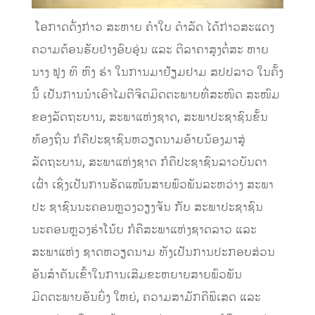
​ ໂອກາດດັ່ງກ່າວ ສະຫາຍ ຄໍາໃບ ດໍາລັດ ໄດ້ກ່າວສະແດງ
ຄວາມຕ້ອນຮັບຢ່າງອົບອຸ່ນ ແລະ ຕີລາຄາສູງຕໍ່ສະ ຫາຍ
ນາງ ຟຸງ ທິ ຫົງ ຮ່າ ໃນການມາຢ້ຽມຢາມ ສປປລາວ ໃນຄັ້ງ
ນີ້ ເປັນການນໍາເອົາໄມຕີຈິດມິດຕະພາບທີ່ສະໜິດ ສະໜົມ
ຂອງລັດຖະບານ, ສະພາແຫ່ງຊາດ, ສະພາປະຊາຊົນຂັ້ນ
ທ້ອງຖິ່ນ ກໍຄືປະຊາຊົນຫວຽດນາມອ້າຍນ້ອງມາສູ່
ລັດຖະບານ, ສະພາແຫ່ງຊາດ ກໍຄືປະຊາຊົນລາວບັນດາ
ເຜົ່າ ເຊິ່ງເປັນການຮັດແໜ້ນສາຍພົວພັນລະຫວ່າງ ສະພາ
ປະ ຊາຊົນນະຄອນຫຼວງວຽງຈັນ ກັບ ສະພາປະຊາຊົນ
ນະຄອນຫຼວງຮ່າໂນ້ຍ ກໍຄືສະພາແຫ່ງຊາດລາວ ແລະ
ສະພາແຫ່ງ ຊາດຫວຽດນາມ ທັງເປັນການປະກອບສ່ວນ
ອັນສໍາຄັນເຂົ້າໃນການເສີມຂະຫຍາຍສາຍພົວພັນ
ມິດຕະພາບອັນຍິ່ງ ໃຫຍ່, ຄວາມສາມັກຄີພິເສດ ແລະ