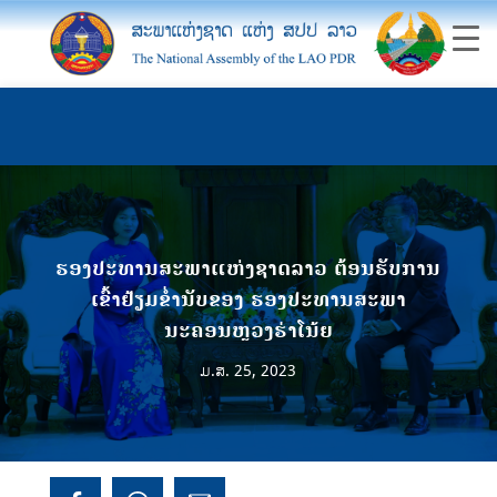
ຮອງປະທານສະພາແຫ່ງຊາດລາວ ຕ້ອນຮັບການ
ເຂົ້າຢ້ຽມຂໍ່ານັບຂອງ ຮອງປະທານສະພາ
ນະຄອນຫຼວງຮ່າໂນ້ຍ
ມ.ສ. 25, 2023