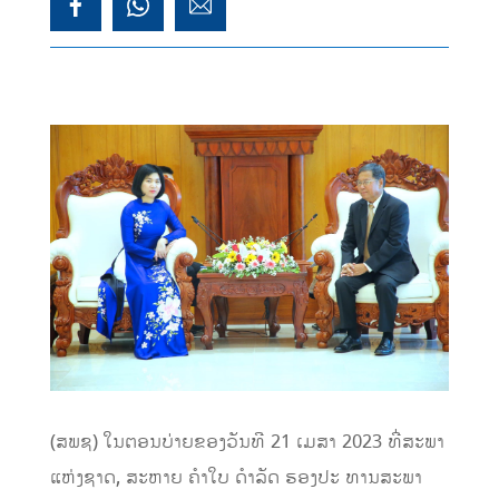
(ສພຊ) ໃນຕອນບ່າຍຂອງວັນທີ 21 ເມສາ 2023 ທີ່ສະພາ
ແຫ່ງຊາດ, ສະຫາຍ ຄໍາໃບ ດໍາລັດ ຮອງປະ ທານສະພາ