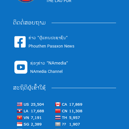
THE LAO PDR
ຕິດຕໍ່ສອບຖາມ
ຂ່າວ "ຜູ້ແທນປະຊາຊົນ"

Phouthen Pasaxon News
ຊ່ອງຂ່າວ "NAmedia"

NAmedia Channel
ສະຖິຕິຜູ້ເຂົ້າໃຊ້