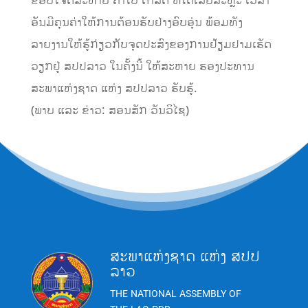
ຂອບໃຈຕໍ່ສະຫາຍ ຄໍາໃບ ດໍາລັດ ທີ່ໄດ້ເສຍສະຫຼະ ເວລາ
ອັນມີຄຸນຄ່າໃຫ້ການຕ້ອນຮັບຢ່າງອົບອຸ່ນ ພ້ອມທັງ
ລາຍງານໃຫ້ຮູ້ກ່ຽວກັບຈຸດປະສົງຂອງການຢ້ຽມຢາມເຮັດ
ວຽກຢູ່ ສປປລາວ ໃນຄັ້ງນີ້ ໃຫ້ສະຫາຍ ຮອງປະທານ
ສະພາແຫ່ງຊາດ ແຫ່ງ ສປປລາວ ຮັບຮູ້.
(ພາບ ແລະ ຂ່າວ: ສອນສັກ ວັນວິໄຊ)
ສະພາແຫ່ງຊາດ ແຫ່ງ ສປປ
ລາວ
THE NATIONAL ASSEMBLY OF