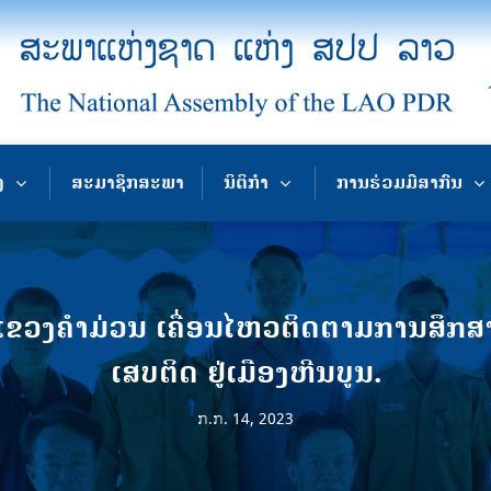
ງ
ສະມາຊິກສະພາ
ນິຕິກຳ
ການຮ່ວມມືສາກົນ
ງຄໍາມ່ວນ ເຄື່ອນໄຫວຕິດຕາມການສຶກສາອົ
ເສບຕິດ ຢູ່ເມືອງຫີນບູນ.
ກ.ກ. 14, 2023