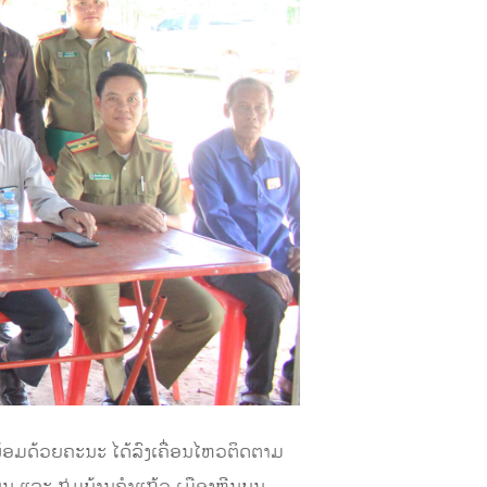
ອມດ້ວຍຄະນະ ໄດ້ລົງເຄື່ອນໄຫວຕິດຕາມ