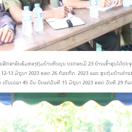
ູນສຶກສາອົບຮົມຂອງກຸ່ມບ້ານຫີນບູນ ປະກອບມີ 23 ບ້ານເຂົ້າສູນໄດ້ປະຈຸບ
ທີ 12-13 ມິຖຸນາ 2023 ຮອດ 26 ກໍລະກົດ 2023 ແລະ ສູນກຸ່ມບ້ານຄໍາແກ
ົມ ເປັນເວລາ 45 ວັນ ນັບແຕ່ວັນທີ 15 ມິຖຸນາ 2023 ຮອດ ວັນທີ 29 ກໍ