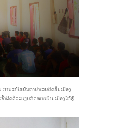
ວຍ ການແກ້ໄຂບັນຫາຢາເສບຕິດຂັ້ນເມືອງ
ົ້າຜິດຕໍ່ລະບຽບກົດໝາຍບ້ານເມືອງໃຫ້ຮູ້