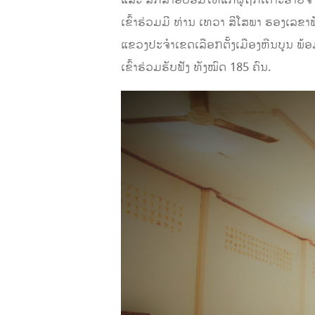
ແລະ ສຶກສາອົບຮົມໃຫ້ແກ່ຜູ້ຖືກເຄາະຮ້າຍຈາ
ເຂົ້າຮ່ວມມີ ທ່ານ ເທວາ ສີໂສພາ ຮອງເລ
ແຂວງປະຈໍາເຂດເລືອກຕັ້ງເມືອງຫີນບູນ ພ
ເຂົ້າຮ່ວມຮັບຟັງ ທັງໝົດ 185 ຄົນ.