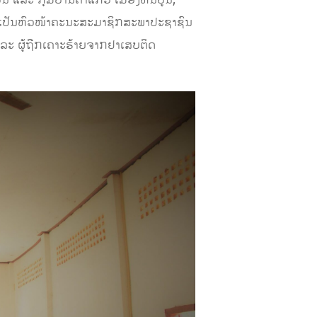
ນ ແລະ ກຸ່ມບ້ານຄໍາແກ້ວ ເມືອງຫີນບູນ,
ັງເປັນຫົວໜ້າຄະນະສະມາຊິກສະພາປະຊາຊົນ
ລະ ຜູ້ຖືກເຄາະຮ້າຍຈາກຢາເສບຕິດ