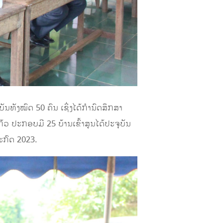
ັນທັງໝົດ 50 ຄົນ ເຊິ່ງໄດ້ກຳນົດສຶກສາ
້ວ ປະກອບມີ 25 ບ້ານເຂົ້າສູນໄດ້ປະຈຸບັນ
ລະກົດ 2023.