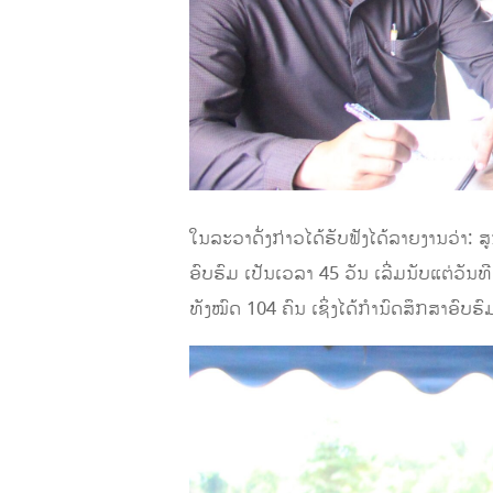
ໃນລະວາດັ່ງກ່າວໄດ້ຮັບຟັງໄດ້ລາຍງານວ່າ: ສ
ອົບຮົມ ເປັນເວລາ 45 ວັນ ເລີ່ມນັບແຕ່ວັນ
ທັງໝົດ 104 ຄົນ ເຊິ່ງໄດ້ກຳນົດສຶກສາອົບຮ