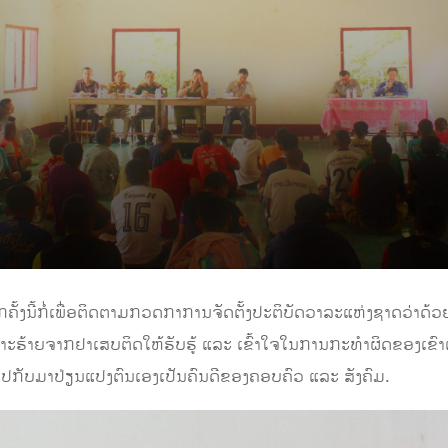
ັ້ງນີ້ກໍ່ເພື່ອຕິດຕາມກວດກາການຈັດຕັ້ງປະຕິບັດວາລະແຫ່ງຊາດວ່າດ້
າະຮ້າຍຈາກຢາເສບຕິດໃຫ້ຮັບຮູ້ ແລະ ເຂົ້າໃຈໃນການກະທຳຜິດຂອງເຂົາເຈ
ິດໄປກັບມາປ່ຽນແປງຕົນເອງເປັນຄົນດີຂອງຄອບຄົວ ແລະ ສັງຄົມ.