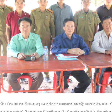
 ແສງຈັນ ກຳມະການພັກແຂວງ ຮອງປະທານສະພາປະຊາຊົນແຂວງຄຳມ່ວນ ພ້