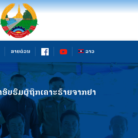
ສາຍດ່ວນ
ລາວ
ບຮົມຜູ້ຖືກເຄາະຮ້າຍຈາກຢາ