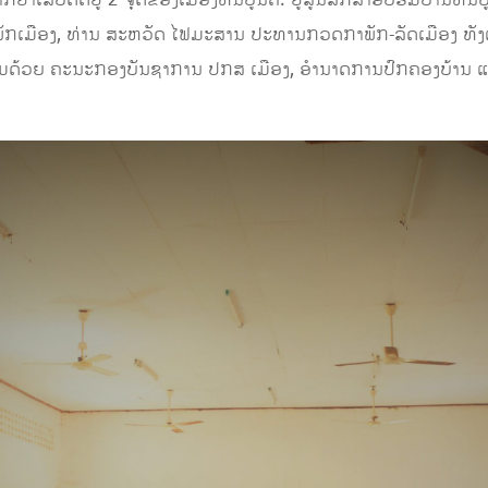
ກຢາເສບຕິດຢູ່ 2 ຈຸດຂອງເມືອງຫີນບູນຄື: ຢູ່ສູນສຶກສາອົບຮົມບ້ານຫີນບູ
ຂາພັກເມືອງ, ທ່ານ ສະຫວັດ ໄຟມະສານ ປະທານກວດກາພັກ-ລັດເມືອງ ທ
້ອມດ້ວຍ ຄະນະກອງບັນຊາການ ປກສ ເມືອງ, ອຳນາດການປົກຄອງບ້ານ ແ