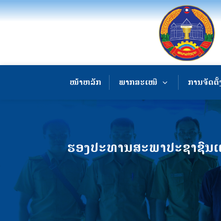
ໜ້າຫລັກ
ພາກສະເໜີ
ການຈັດຕັ້
ຮອງປະທານສະພາປະຊາຊົນແຂວ