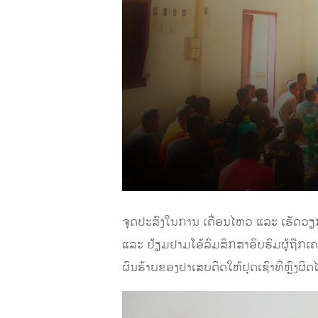
ຈຸດປະສົງໃນການ ເຄື່ອນໄຫວ ແລະ ເຮັດວຽກຄ
ແລະ ຢ້ຽມຢາມໂອ້ລົມສຶກສາອົບຮົມຜູ້ຖືກເຄ
ຜົນຮ້າຍຂອງຢາເສບຕິດໃຫ້ຢຸດເຊົາທີ່ຫຼົງຜ