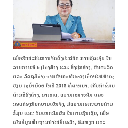
ເພື່ອຮັບປະກັນການຈັດຕັ້ງປະຕິບັດ ການຊົດເຊີຍ ໃນ
ລາຍການທີ 6 (ໂຄງສ້າງ ແລະ ສິ່ງປຸກສ້າງ, ຜົນຜະລິດ
ແລະ ວັດຖຸມີຄ່າ) ຈາກຜົນກະທົບຂອງເຂື່ອນໄຟຟ້າເຊ
ປ່ຽນ-ເຊນໍ້ານ້ອຍ ໃນປີ 2018 ທີ່ຜ່ານມາ, ເກັບກໍາຂໍ້ມູນ
ດ້ານຂໍ້ຄົງຄ້າງ, ສາເຫດ, ຄວາມເໝາະສົມ ແລະ
ສອດຄ່ອງກັບຄວາມເປັນຈິງ, ມີຄວາມເອກະພາບດ້ານ
ຂໍ້ມູນ ແລະ ສົມເຫດສົມຜົນ ໃນການຊົນເຊີຍ, ເພື່ອ
ເປັນຂໍ້ມູນພື້ນຖານນໍາໄປຄົ້ນຄວ້າ, ສົມທຽບ ແລະ