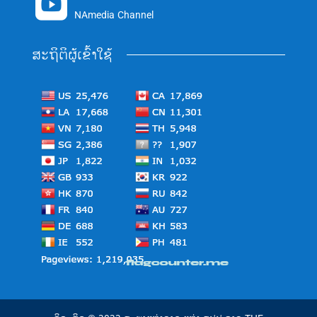

NAmedia Channel
ສະຖິຕິຜູ້ເຂົ້າໃຊ້