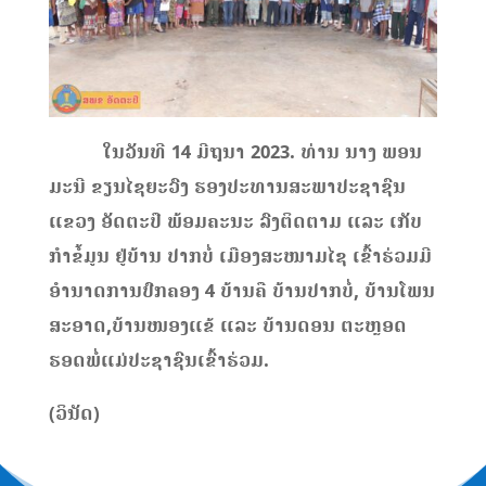
ໃນວັນທີ 14 ມີຖຸນາ 2023. ທ່ານ ນາງ ພອນ
ມະນີ ຂຽນໄຊຍະວົງ ຮອງປະທານສະພາປະຊາຊົນ
ແຂວງ ອັດຕະປື ພ້ອມຄະນະ ລົງຕິດຕາມ ແລະ ເກັບ
ກໍາຂໍ້ມູນ ຢູ່ບ້ານ ປາກບໍ່ ເມືອງສະໜາມໄຊ ເຂົ້າຮ່ວມມີ
ອໍານາດການປົກຄອງ 4 ບ້ານຄື ບ້ານປາກບໍ່, ບ້ານໂພນ
ສະອາດ,ບ້ານໜອງແຂ້ ແລະ ບ້ານດອນ ຕະຫຼອດ
ຮອດພໍ່ແມ່ປະຊາຊົນເຂົ້າຮ່ວມ.
(ວິນັດ)