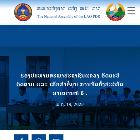
ຮອງປະທານສະພາປະຊາຊົນແຂວງ ອັດຕະປື
ຕິດຕາມ ແລະ ເກັບກໍາຂໍ້ມູນ ການຈັດຕັ້ງປະຕິບັດ
ລາຍການທີ 6 .
ມ.ຖ. 19, 2023