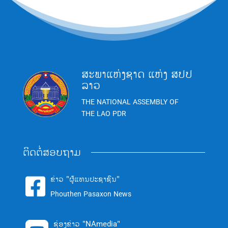
ສະພາແຫ່ງຊາດ ແຫ່ງ ສປປ
ລາວ
THE NATIONAL ASSEMBLY OF
THE LAO PDR
ຕິດຕໍ່ສອບຖາມ
ຂ່າວ "ຜູ້ແທນປະຊາຊົນ"

Phouthen Pasaxon News
ຊ່ອງຂ່າວ "NAmedia"