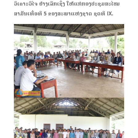
ວິເຄາະວິໄຈ ຢ່າງເລິກເຊິ່ງ ໃຫ້ແກ່ກອງປະຊຸມສະໄໝ
ສາມັນເທື່ອທີ 5 ຂອງສະພາແຫ່ງຊາດ ຊຸດທີ IX.