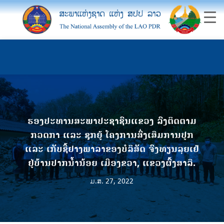
ຮອງປະທານສະພາປະຊາຊົນແຂວງ ລົງຕິດຕາມ
ກວດກາ ແລະ ຊຸກຍູ້ ໂຄງການສົ່ງເສີມການປູກ
ແລະ ເກັບຊື້ຢາງພາລາຂອງບໍລິສັດ ຈົງທຽນລຸຍເຢ້
ຢູ່ບ້ານປາກນໍ້ານ້ອຍ ເມືອງຂວາ, ແຂວງຜົ້ງສາລີ.
ມ.ສ. 27, 2022