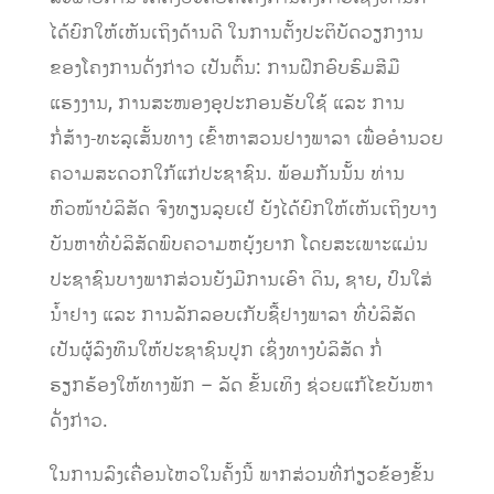
ໄດ້ຍົກໃຫ້ເຫັນເຖິງດ້ານດີ ໃນການຕັ້ງປະຕິບັດວຽກງານ
ຂອງໂຄງການດັ່ງກ່າວ ເປັນຕົ້ນ: ການຝຶກອົບຮົມສີມື
ແຮງງານ, ການສະໜອງອຸປະກອນຮັບໃຊ້ ແລະ ການ
ກໍ່ສ້າງ-ທະລຸເສັ້ນທາງ ເຂົ້າຫາສວນຢາງພາລາ ເພື່ອອໍານວຍ
ຄວາມສະດວກໃກ້ແກ່ປະຊາຊົນ. ພ້ອມກັນນັ້ນ ທ່ານ
ຫົວໜ້າບໍລິສັດ ຈົງທຽນລຸຍເຢ້ ຍັງໄດ້ຍົກໃຫ້ເຫັນເຖິງບາງ
ບັນຫາທີ່ບໍລິສັດພົບຄວາມຫຍຸ້ງຍາກ ໂດຍສະເພາະແມ່ນ
ປະຊາຊົນບາງພາກສ່ວນຍັງມີການເອົາ ດິນ, ຊາຍ, ປົນໃສ່
ນໍ້າຢາງ ແລະ ການລັກລອບເກັບຊື້ຢາງພາລາ ທີ່ບໍລິສັດ
ເປັນຜູ້ລົງທຶນໃຫ້ປະຊາຊົນປູກ ເຊິ່ງທາງບໍລິສັດ ກໍ່
ຮຽກຮ້ອງໃຫ້ທາງພັກ – ລັດ ຂັ້ນເທິງ ຊ່ວຍແກ້ໄຂບັນຫາ
ດັ່ງກ່າວ.
ໃນການລົງເຄື່ອນໄຫວໃນຄັ້ງນີ້ ພາກສ່ວນທີ່ກ່ຽວຂ້ອງຂັ້ນ