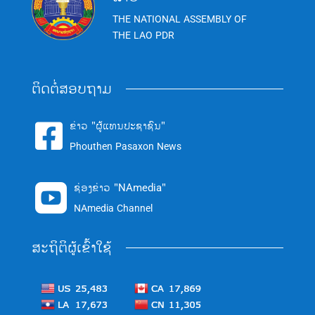
THE NATIONAL ASSEMBLY OF
THE LAO PDR
ຕິດຕໍ່ສອບຖາມ
ຂ່າວ "ຜູ້ແທນປະຊາຊົນ"

Phouthen Pasaxon News
ຊ່ອງຂ່າວ "NAmedia"

NAmedia Channel
ສະຖິຕິຜູ້ເຂົ້າໃຊ້