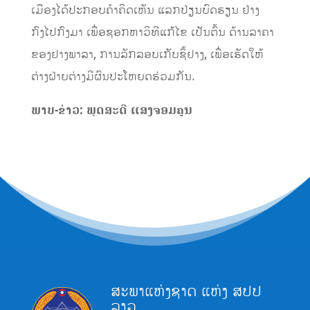
ເມືອງໄດ້ປະກອບຄໍາຄິດເຫັນ ແລກປ່ຽນບົດຮຽນ ຢ່າງ
ກົງໄປກົງມາ ເພື່ອຊອກຫາວິທີແກ້ໄຂ ເປັນຕົ້ນ ດ້ານລາຄາ
ຂອງຢາງພາລາ, ການລັກລອບເກັບຊຶ້ຢາງ, ເພື່ອເຮັດໃຫ້
ຕ່າງຝ່າຍຕ່າງມີຜົນປະໂຫຍດຮ່ວມກັນ.
ພາບ-ຂ່າວ: ພຸດສະດີ ແສງຈອມຄູນ
ສະພາແຫ່ງຊາດ ແຫ່ງ ສປປ
ລາວ