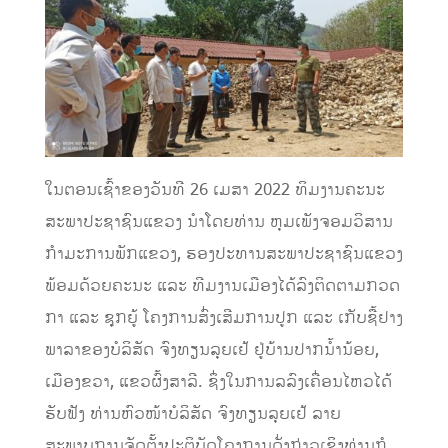
ໃນຕອນເຊົ້າຂອງວັນທີ 26 ເມສາ 2022 ທິມງານຄະນະ
ສະພາປະຊາຊົນແຂວງ ນໍາໂດຍທ່ານ ຫຸມເພັງຈອມວິສານ
ກໍາມະການພັກແຂວງ, ຮອງປະທານສະພາປະຊາຊົນແຂວງ
ພ້ອມດ້ວຍຄະນະ ແລະ ທີມງານເມືອງໄດ້ລົງຕິດຕາມກວດ
ກາ ແລະ ຊຸກຍູ້ ໂຄງການສົ່ງເສີມການປູກ ແລະ ເກັບຊື້ຢາງ
ພາລາຂອງບໍລິສັດ ຈົງທຽນລຸຍເຢ້ ຢູ່ບ້ານປາກນໍ້ານ້ອຍ,
ເມືອງຂວາ, ແຂວຜົ້ງສາລີ. ຊຶ່ງໃນການລລົງເຄື່ອນໄຫວໄດ້
ຮັບຟັງ ທ່ານຫົວໜ້າບໍລິສັດ ຈົງທຽນລຸຍເຢ້ ລາຍ
ສະພາບການຈັດຕັ້ງປະຕິບັດໂຄງການດັ່ງກ່າວເຊິງທ່ານກໍ