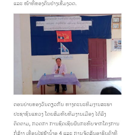
ແລະ ໜ້າທີ່ຂອງຕົນຢ່າງເຂັ່ມງວດ.
ຕອນບ່າຍຂອງວັນດຽວກັນ ທາງຄະນະທິມງານສະພາ
ປະຊາຊົນແຂວງ ໂດຍສົມທົບທີມງານເມືອງ ໄດ້ລົງ
ຕິດຕາມ, ກວດກາ ການຊົດເຊີຍຜົນກະທົບຈາກໂຄງການ
ກໍ່ສ້າງ ເຂື່ອນໄຟຟ້ານໍ້າອູ 4 ແລະ ການຈັດສັນອາຊີບຄົງທີ່