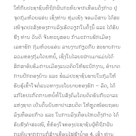
ໃຫ້ກັບປະຊາຊົນທີ່ຖືກຜົນກະທົບຈາກເຂື່ອນດັ່ງກ່າວ ຢູ່
ຈຸດກຸ່ມຫ້ວຍແອ່ນ ເຊິ່ງທ່ານ ຫຸ່ມເພັງ ຈອມວິສານ ໄດ້ສະ
ເໜີຈຸດປະສົງຂອງການລົງເຮັດວຽກໃນຄັ້ງນີ້ ແລະ ໄດ້ຮັບ
ຟັງ ທ່ານ ວັນດີ ຈັນທະບູສອນ ກຳມະການພັກເມືອງ
ເລຂາພັກ ກຸ່ມຫ້ວຍແອ່ນ ລາຍງານກ່ຽວກັບ ສະພາບການ
ລວມຂອງກຸ່ມໂດຍຫຍໍ້, ເຊິ່ງໃນໄລຍະຜ່ານມາແມ່ນໄດ້
ສຶກສາອົບຮົມການເມືອງແນວຄິດໃຫ້ພະນັກງານ, ອຳນາດ
ການປົກຄອງບ້ານ ແລະ ພໍ່ແມ່ປະຊາຊົນພາຍໃນກຸ່ມໃຫ້
ຮັບຮູ້ເຂົ້າໃຈຕໍ່ແນວທາງນະໂຍບາຍຂອງພັກ – ລັດ, ໄດ້
ແກ້ໄຂປະກົດການຫຍໍ້ທໍ້ໃນສັງຄົມໂດຍຕິດພັນກັບວາລະ
ແຫ່ງຊາດ ເປັນຕົ້ນບັນຫາຢາເສບຕິດ ໃຫ້ຫຼຸດໜ້ອຍຖອຍ
ລົງເທື່ອລະກ້າວ ແລະ ໃນການລົງເຄື່ອນໄຫວດັ່ງກ່າວ ໄດ້
ຮັບຟັງຄໍາສະເໜີ, ຂໍ້ຂ້ອງໃຈຂອງປະຊາຊົນຜູ້ທີ່ຖືກຜົນ
ກະທົບຈາກການກໍ່ສ້າງເຂື່ອນໄຟຟ້ານໍ້າອູ 4, ເຊິ່ງ ທ່ານ