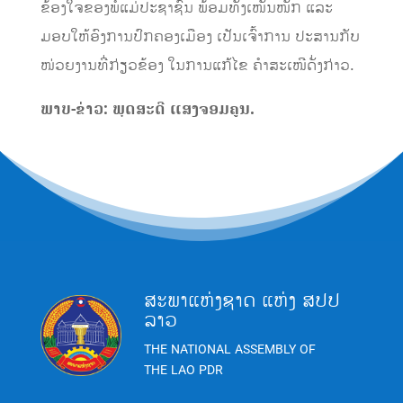
ຂ້ອງໃຈຂອງພໍ່ແມ່ປະຊາຊົນ ພ້ອມທັງເໜັ້ນໜັກ ແລະ
ມອບໃຫ້ອົງການປົກຄອງເມືອງ ເປັນເຈົ້າການ ປະສານກັບ
ໜ່ວຍງານທີ່ກ່ຽວຂ້ອງ ໃນການແກ້ໄຂ ຄໍາສະເໜີດັ່ງກ່າວ.
ພາບ-ຂ່າວ: ພຸດສະດີ ແສງຈອມຄູນ.
ສະພາແຫ່ງຊາດ ແຫ່ງ ສປປ
ລາວ
THE NATIONAL ASSEMBLY OF
THE LAO PDR