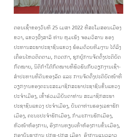
ຕອນເຊົ້າຂອງວັນທີ 25 ເມສາ 2022 ທີ່ສະໂມສອນເມືອງ
ຂວາ, ແຂວງຜົ້ງສາລີ ທ່ານ ຫຸມເພັງ ຈອມວິສານ ຮອງ
ປະທານສະພາປະຊາຊົນແຂວງ ພ້ອມດ້ວຍທີມງານ ໄດ້ລົງ
ເຄື່ອນໄຫວຕິດຕາມ, ກວດກາ, ຊຸກຍູ້ການຈັດຕັ້ງປະຕິບັດ
ກົດໝາຍ, ນິຕິກໍາໃຕ້ກົດໝາຍທີ່ພົວພັນກັບວຽກງານເຊົ່າ-
ສໍາປະທານທີ່ດິນຂອງລັດ ແລະ ການຈັດຕັ້ງປະຕິບັດໜ້າທີ່
ວຽກງານຂອງຄະນະສະມາຊິກສະພາປະຊາຊົນຂັ້ນແຂວງ
ປະຈຳເມືອງ, ເຂົ້າຮ່ວມມີບັນດາທ່ານ ສະມາຊິກສະພາ
ປະຊາຊົນແຂວງ ປະຈໍາເມືອງ, ບັນດາທ່ານຮອງເລຂາພັກ
ເມືອງ, ຄະນະປະຈໍາພັກເມືອງ, ກຳມະການພັກເມືອງ,
ຫົວໜ້າຫ້ອງການ, ອົງການທຽບເທົ່າຫ້ອງການຂັ້ນເມືອງ,
ກອງບັນຊາການ ປກຊ-ປກສ ເມືອງ ອົງການແນວລາວ