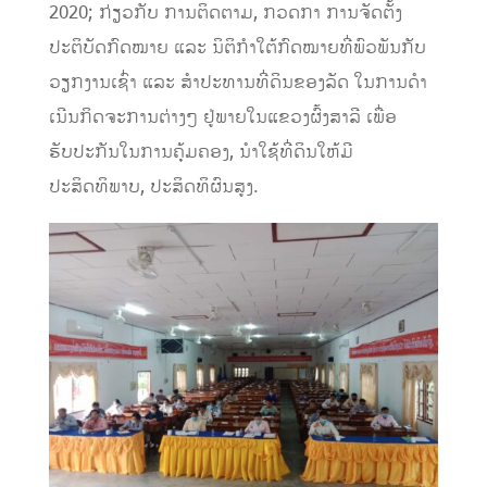
2020; ກ່ຽວກັບ ການຕິດຕາມ, ກວດກາ ການຈັດຕັ້ງ
ປະຕິບັດກົດໝາຍ ແລະ ນິຕິກໍາໃຕ້ກົດໝາຍທີ່ພົວພັນກັບ
ວຽກງານເຊົ່າ ແລະ ສໍາປະທານທີ່ດິນຂອງລັດ ໃນການດໍາ
ເນີນກິດຈະການຕ່າງໆ ຢູ່ພາຍໃນແຂວງຜົ້ງສາລີ ເພື່ອ
ຮັບປະກັນໃນການຄຸ້ມຄອງ, ນໍາໃຊ້ທີ່ດິນໃຫ້ມີ
ປະສິດທິພາບ, ປະສິດທິຜົນສູງ.