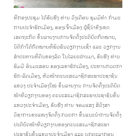
ທີ່ກອງປະຊຸມ ໄດ້ຮັບຟັງ ທ່ານ ວົງເດືອນ ພູມມີທຳ ກໍາມະ
ການປະຈໍາພັກເມືອງ, ຮອງເຈົ້າເມືອງ ຜູ້ຊີ້ນຳຂົງເຂດ
ເສດຖະກິດ ຂຶ້ນລາຍງານການຈັດຕັ້ງປະຕິບັດກົດໝາຍ,
ນິຕິກໍາໃຕ້ກົດໝາຍທີ່ພົວພັນວຽກງານເຊົ່າ ແລະ ວຽກງານ
ສໍາປະທານທີ່ດິນຂອງລັດ ໃນໄລຍະຜ່ານມາ, ຮັບຟັງ ທ່ານ
ພົມມີ ອິນມະສອນ ຮອງເລຂາພັກເມືອງ, ປະທານກວດກາ
ພັກ-ລັດເມືອງ, ຫົວໜ້າຄະນະສະມາຊິກສະພາປະຊາຊົນ
ແຂວງ ປະຈໍາເມືອງໃໝ່ ຂຶ້ນລາຍງານ ການຈັດຕັ້ງປະຕິບັດ
ໜ້າທີ່ວຽກງານຂອງ ຄະນະສະມາຊິກສະພາປະຊາຊົນຂັ້ນ
ແຂວງປະຈຳເມືອງ, ຮັບຟັງ ທ່ານ ຈອມແສງ ສີວົງສາ
ວິຊາການຂະແໜງຈັດຕັ້ງ-ກວດກາ ຂຶ້ນແນະນໍາການຈັດຕັ້ງ
ປະຕິບັດໜ້າທີ່ວຽກງານຂອງຄະນະສະມາຊິກສະພາ
ປະຊາຊົນຂັ້ນແຂວງປະຈຳເມືອງ ແລະ ບຸກຄະລາກອນ