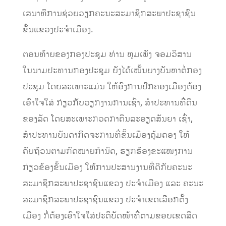
ເສນາທິການຊ່ວຍວຽກຄະນະສະມາຊິກສະພາປະຊາຊົນ
ຂັ້ນແຂວງປະຈຳເມືອງ.
ຕອນທ້າຍຂອງກອງປະຊຸມ ທ່ານ ຫຸມເພັງ ຈອມວິສານ
ໃນນາມປະທານກອງປະຊຸມ ຍັງໄດ້ເໜັ້ນບາງບັນຫາຕໍ່ກອງ
ປະຊຸມ ໂດຍສະເພາະແມ່ນ ໃຫ້ອົງການປົກຄອງເມືອງຕ້ອງ
ເອົາໃຈໃສ່ ກ່ຽວກັບວຽກງານການເຊົ່າ, ສໍາປະທານທີ່ດິນ
ຂອງລັດ ໂດຍສະເພາະກວດກາຄືນລະອຽດສັນຍາ ເຊົ່າ,
ສໍາປະທານບັນດາກິດຈະການທີ່ຂັ້ນເມືອງຄຸ້ມຄອງ ໃຫ້
ຄົບຖ້ວນຕາມກົດໝາຍກຳນົດ, ຮຽກຮ້ອງຂະແໜງການ
ກ່ຽວຂ້ອງຂັ້ນເມືອງ ໃຫ້ການປະສານງານທີ່ດີກັບຄະນະ
ສະມາຊິກສະພາປະຊາຊົນແຂວງ ປະຈໍາເມືອງ ແລະ ຄະນະ
ສະມາຊິກສະພາປະຊາຊົນແຂວງ ປະຈໍາເຂດເລືອກຕັ້ງ
ເມືອງ ກໍ່ຕ້ອງເອົາໃຈໃສ່ປະຕິບັດໜ້າທີ່ຕາມຂອບເຂດສິດ