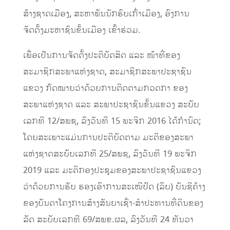
ສ້າງຊາດເມືອງ, ສະຫາພັນນັກຮົບເກົ່າເມືອງ, ອົງການ
ຈັດຕັ້ງມະຫາຊົນຂັ້ນເມືອງ ເຂົ້າຮ່ວມ.
ເພື່ອເປັນການຈັດຕັ້ງປະຕິບັດສິດ ແລະ ໜ້າທີ່ຂອງ
ສະມາຊິກສະພາແຫ່ງຊາດ, ສະມາຊິກສະພາປະຊາຊົນ
ແຂວງ ກົດໝາຍວ່າດ້ວຍການຕິດຕາມກວດກາ ຂອງ
ສະພາແຫ່ງຊາດ ແລະ ສະພາປະຊາຊົນຂັ້ນແຂວງ ສະບັບ
ເລກທີ 12/ສພຊ, ລົງວັນທີ 15 ພະຈິກ 2016 ໄດ້ກໍານົດ;
ໂດຍສະເພາະແມ່ນການປະຕິບັດຕາມ ມະຕິຂອງສະພາ
ແຫ່ງຊາດສະບັບເລກທີ 25/ສພຊ, ລົງວັນທີ 19 ພະຈິກ
2019 ແລະ ມະຕິກອງປະຊຸມຂອງສະພາປະຊາຊົນແຂວງ
ວ່າດ້ວຍການຮັບ ຮອງເອົາການສະເໜີປົດ (ລຶບ) ບັນຊີຄ້າງ
ຂອງບັນດາໂຄງການສ້າງສັນຍາເຊົ່າ-ສຳປະທານທີ່ດິນຂອງ
ລັດ ສະບັບເລກທີ 69/ສພຂ.ຜລ, ລົງວັນທີ 24 ທັນວາ