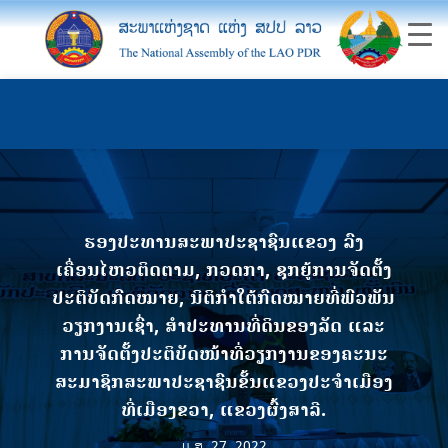
ຮອງປະທານສະພາປະຊາຊົນແຂວງ ລົງ
ເຄື່ອນໄຫວຕິດຕາມ, ກວດກາ, ຊຸກຍູ້ການຈັດຕັ້ງ
ປະຕິບັດກົດໝາຍ, ນິຕິກໍາໃຕ້ກົດໝາຍທີ່ພົວພັນ
ວຽກງານເຊົ່າ, ສໍາປະທານທີ່ດິນຂອງລັດ ແລະ
ການຈັດຕັ້ງປະຕິບັດໜ້າທີ່ວຽກງານຂອງຄະນະ
ສະມາຊິກສະພາປະຊາຊົນຂັ້ນແຂວງປະຈຳເມືອງ
ທີ່ເມືອງຂວາ, ແຂວງຜົ້ງສາລີ.
ມ.ສ. 27, 2022