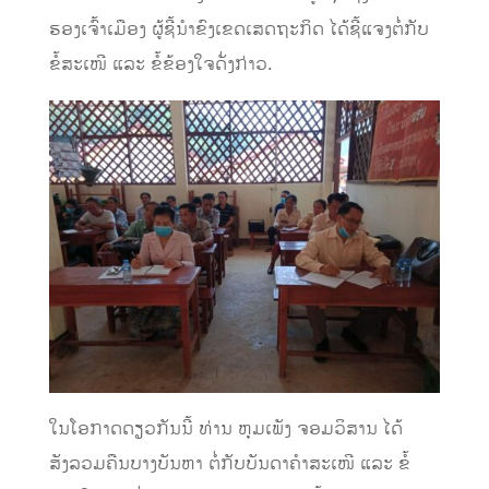
ຮອງເຈົ້າເມືອງ ຜູ້ຊີ້ນຳຂົງເຂດເສດຖະກິດ ໄດ້ຊີ້ແຈງຕໍ່ກັບ
ຂໍ້ສະເໜີ ແລະ ຂໍ້ຂ້ອງໃຈດັ່ງກ່າວ.
ໃນໂອກາດດຽວກັນນີ້ ທ່ານ ຫຸມເພັງ ຈອມວິສານ ໄດ້
ສັງລວມຄືນບາງບັນຫາ ຕໍ່ກັບບັນດາຄໍາສະເໜີ ແລະ ຂໍ້