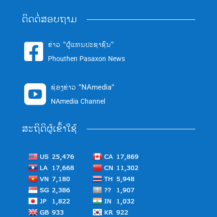
ຕິດຕໍ່ສອບຖາມ
ຂ່າວ "ຜູ້ແທນປະຊາຊົນ"

Phouthen Pasaxon News
ຊ່ອງຂ່າວ "NAmedia"

NAmedia Channel
ສະຖິຕິຜູ້ເຂົ້າໃຊ້