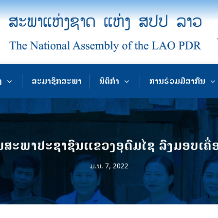
ງ
ສະມາຊິກສະພາ
ນິຕິກຳ
ການຮ່ວມມືສາກົນ
ະພາປະຊາຊົນແຂວງອຸດົມໄຊ ລົງມອບເຄື່ອງຢ
ມ.ນ. 7, 2022