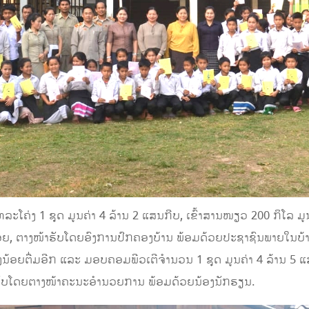
ຄ່ງ 1 ຊຸດ ມູນຄ່າ 4 ລ້ານ 2 ແສນກີບ, ເຂົ້າສານໜຽວ 200 ກິໂລ ມູນຄ່
ນ້ອຍ, ຕາງໜ້າຮັບໂດຍອົງການປົກຄອງບ້ານ ພ້ອມດ້ວຍປະຊາຊົນພາຍໃນບ
ນພູສູງນ້ອຍຕື່ມອີກ ແລະ ມອບຄອມພີວເຕີຈໍານວນ 1 ຊຸດ ມູນຄ່າ 4 ລ້າ
, ຮັບໂດຍຕາງໜ້າຄະນະອໍານວຍການ ພ້ອມດ້ວຍນ້ອງນັກຮຽນ.