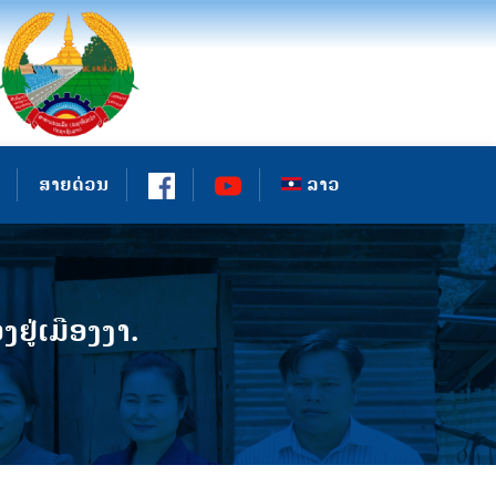
ສາຍດ່ວນ
ລາວ
ູ່ເມືອງງາ.