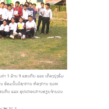
າ 1 ລ້ານ 9 ແສນກີບ ແລະ ເຄື່ອງນຸ່ງຮົ່ມ
້ານ ພ້ອມນັ້ນວິຊາການ ຫ້ອງການ ຖວທ
ນ 5 ແສນກີບ ແລະ ອຸປະກອນການຮຽນຈໍານວນ