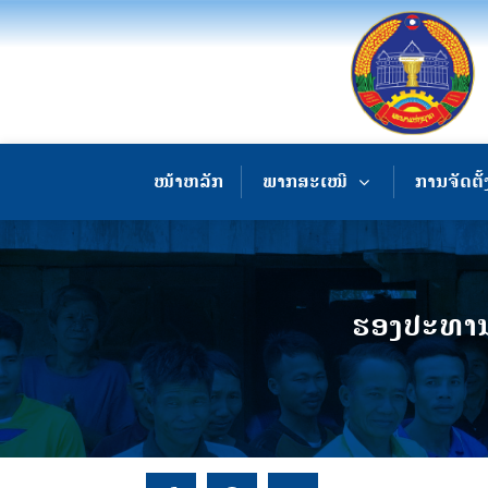
ໜ້າຫລັກ
ພາກສະເໜີ
ການຈັດຕັ້
ຮອງປະທານສ