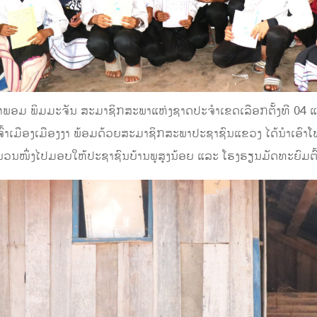
ພອມ ພິມມະຈັນ ສະມາຊິກສະພາແຫ່ງຊາດປະຈໍາເຂດເລືອກຕັ້ງທີ 04
ົ້າເມືອງເມືອງງາ ພ້ອມດ້ວຍສະມາຊິກສະພາປະຊາຊົນແຂວງ ໄດ້ນໍາເອົາໂທ
ໍານວນໜຶ່ງໄປມອບໃຫ້ປະຊາຊົນບ້ານພູສູງນ້ອຍ ແລະ ໂຮງຮຽນມັດທະຍົມຕົ້