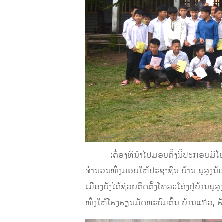
ເຄື່ອງທີ່ນໍາໄປມອບຄັ້ງນີ້ປະກອບມີໂທລະໂ
ຈໍານວນໜຶ່ງມອບໃຫ້ປະຊາຊົນ ບ້ານ ພູສູງ
ເມືອງຍັງໄດ້ຊ່ວຍຕິດຕັ້ງໂທລະໂຄ່ງຢູ່ບ້າ
ໜຶ່ງໃຫ້ໂຮງຮຽນມັດທະຍົມຕົ້ນ ບ້ານແກ່ວ