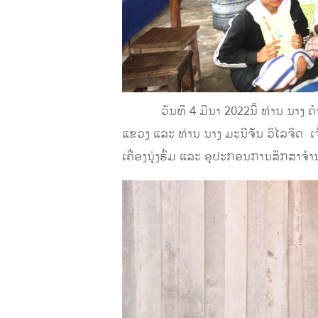
ວັນທີ 4 ມີນາ 2022ນີ້ ທ່ານ ນາງ ຄໍາ
ແຂວງ ແລະ ທ່ານ ນາງ ມະນີຈັນ ວິໄລຈິດ ເຈ
ເຄື່ອງນຸ່ງຮົ່ມ ແລະ ອຸປະກອນການສຶກສາຈ