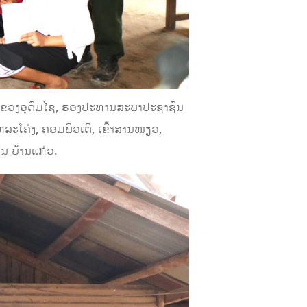
 ແຂວງອຸດົມໄຊ, ຮອງປະທານສະພາປະຊາຊົນ
ລະໂຄ່ງ, ຄອມພິວເຕີ, ເຂົ້າສານໜຽວ,
ນ ບ້ານແກ່ວ.