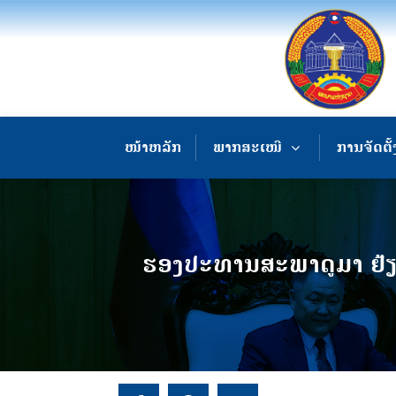
ໜ້າຫລັກ
ພາກສະເໜີ
ການຈັດຕັ້
ຮອງປະທານສະພາດູມາ ຢ້ຽມ