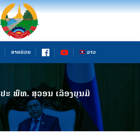
ສາຍດ່ວນ
ລາວ
 ພົທ. ສຸວອນ ເລືອງບຸນມີ