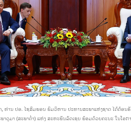
ງຊາດ, ທ່ານ ປອ. ໄຊສົມພອນ ພົມວິຫານ ປະທານສະພາແຫ່ງຊາດ ໄດ້ຕ້ອນ
າດູມາ (ສະພາຕໍ່າ) ແຫ່ງ ສະຫະພັນລັດເຊຍ ພ້ອມດ້ວຍຄະນະ ໃນໂອກາ