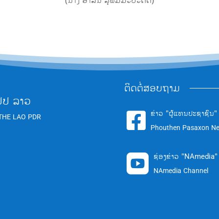
(ນາງ ອາລິນ ສຸພິມມະປະດິດ)
ຕິດຕໍ່ສອບຖາມ
ປປ ລາວ
ຂ່າວ "ຜູ້ແທນປະຊາຊົນ"

THE LAO PDR
Phouthen Pasaxon N
ຊ່ອງຂ່າວ "NAmedia"

NAmedia Channel