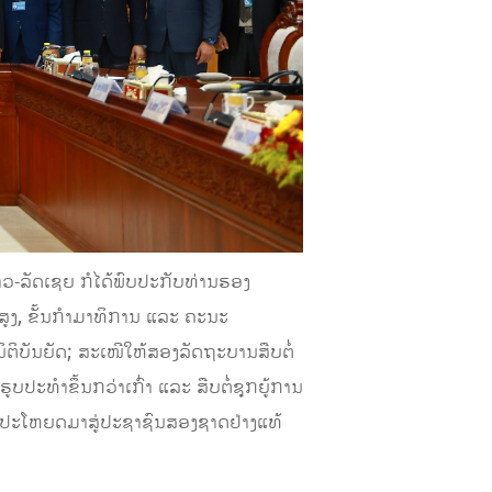
-ລັດເຊຍ ກໍໄດ້ພົບປະກັບທ່ານຮອງ
ູງ, ຂັ້ນກໍາມາທິການ ແລະ ຄະນະ
ິບັນຍັດ; ສະເໜີໃຫ້ສອງລັດຖະບານສືບຕໍ່
ບປະທຳຂຶ້ນກວ່າເກົ່າ ແລະ ສືບຕໍ່ຊຸກຍູ້ການ
ຜົນປະໂຫຍດມາສູ່ປະຊາຊົນສອງຊາດຢ່າງແທ້