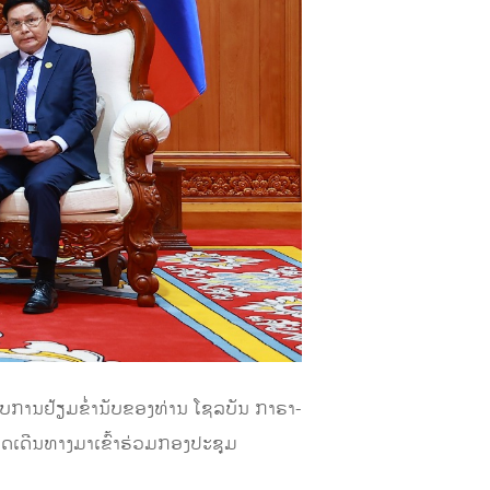
ຮັບການຢ້ຽມຂ່ຳນັບຂອງທ່ານ ໂຊລບັນ ກາຣາ-
ດເດີນທາງມາເຂົ້າຮ່ວມກອງປະຊຸມ