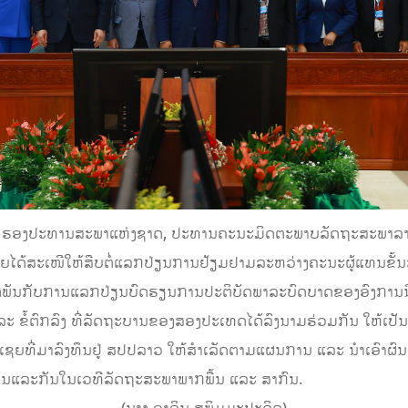
ຸນມີ ຮອງປະທານສະພາແຫ່ງຊາດ, ປະທານຄະນະມິດຕະພາບລັດຖະສະພາລາວ
ໄດ້ສະເໜີໃຫ້ສືບຕໍ່ແລກປ່ຽນການຢ້ຽມຢາມລະຫວ່າງຄະນະຜູ້ແທນຂັ້ນສ
ິດພັນກັບການແລກປ່ຽນບົດຮຽນການປະຕິບັດພາລະບົດບາດຂອງອົງການນິຕ
ແລະ ຂໍ້ຕົກລົງ ທີ່ລັດຖະບານຂອງສອງປະເທດໄດ້ລົງນາມຮ່ວມກັນ ໃຫ້ເປັນຮູ
ດເຊຍທີ່ມາລົງທຶນຢູ່ ສປປລາວ ໃຫ້ສໍາເລັດຕາມແຜນການ ແລະ ນໍາເອົາ
່ງກັນແລະກັນໃນເວທີລັດຖະສະພາພາກພື້ນ ແລະ ສາກົນ.