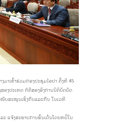
ທາງມາເຂົ້າຮ່ວມກອງປະຊຸມໄອປາ ຄັ້ງທີ 45
ງສອງປະເທດ ກໍຄືສອງອົງການນິຕິບັດຍັດ
ະໜັບສະໜູນເຊິ່ງກັນແລະກັນ ໃນເວທີ
ລະ ແຈ້ງສະພາບການພົ້ນເດັ່ນໂດຍຫຍໍ້ໃນ