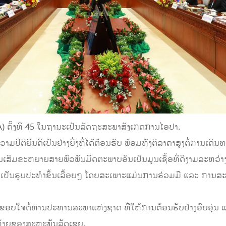
) ຄັ້ງທີ 45 ໃນຖານະເປັນລັດຖະສະພາສັງເກດການໄອປາ.
ິຕິຍິນດີເປັນຢ່າງຍິ່ງທີ່ໄດ້ຕ້ອນຮັບ ພ້ອມທັງຕີລາຄາສູງຕໍ່ການເດີນ
ານເສີມຂະຫຍາຍສາຍພົວພັນມິດຕະພາບອັນເປັນມູນເຊື້ອທີ່ດີງາມລະຫວ່າ
 ແລະ ເປັນຮູບປະທຳຂຶ້ນເລື້ອຍໆ ໂດຍສະເພາະແມ່ນການຮ່ວມມື ແລະ ການສ
ອບໃຈຕໍ່ທ່ານປະທານສະພາແຫ່ງຊາດ ທີ່ໃຫ້ການຕ້ອນຮັບຢ່າງອົບອຸ່ນ ແ
້າຍຂອງສະຫະພັນລັດເຊຍ.