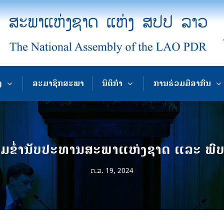
ງ
ສະມາຊິກສະພາ
ນິຕິກຳ
ການຮ່ວມມືສາກົນ
ຂ່ຳນັບປະທານສະພາແຫ່ງຊາດ ແລະ ພົບປະ
ຕ.ລ. 19, 2024