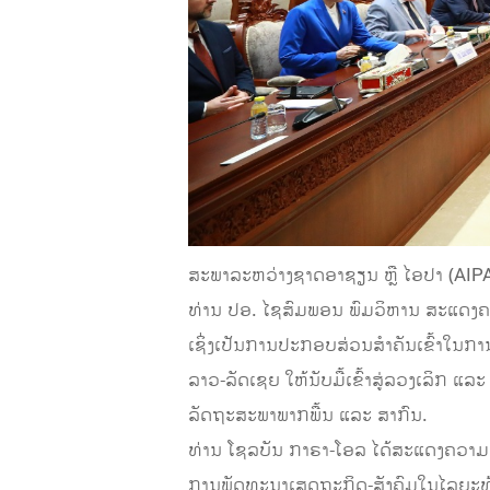
ສະພາລະຫວ່າງຊາດອາຊຽນ ຫຼື ໄອປາ (AIPA
ທ່ານ ປອ. ໄຊສົມພອນ ພົມວິຫານ ສະແດງຄວາມປ
ເຊິ່ງເປັນການປະກອບສ່ວນສໍາຄັນເຂົ້າໃນກ
ລາວ-ລັດເຊຍ ໃຫ້ນັບມື້ເຂົ້າສູ່ລວງເລິກ
ລັດຖະສະພາພາກພື້ນ ແລະ ສາກົນ.
ທ່ານ ໂຊລບັນ ກາຣາ-ໂອລ ໄດ້ສະແດງຄວາມຂ
ການພັດທະນາເສດຖະກິດ-ສັງຄົມໃນໄລຍະທ