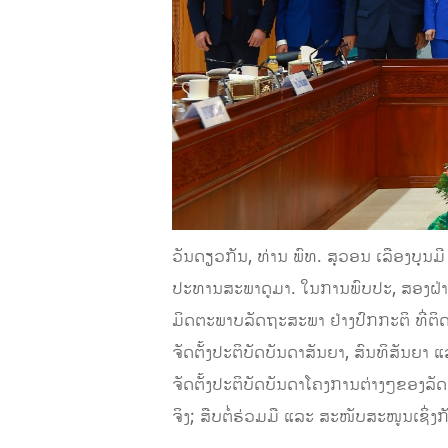
ວັນດຽວກັນ, ທ່ານ ພົທ. ສຸວອນ ເລືອງບ
ປະທານສະພາດູມາ. ໃນການພົບປະ, ສອງຝ່າຍ
ມິດຕະພາບລັດຖະສະພາ ຢ່າງປົກກະຕິ ທີ່ຕ
ຈັດຕັ້ງປະຕິບັດບັນດາສັນຍາ, ສົນທິສັນຍາ 
ຈັດຕັ້ງປະຕິບັດບັນດາໂຄງການຕ່າງໆຂອງລັ
ຈິງ; ສືບຕໍ່ຮ່ວມມື ແລະ ສະໜັບສະໜູນເຊິ