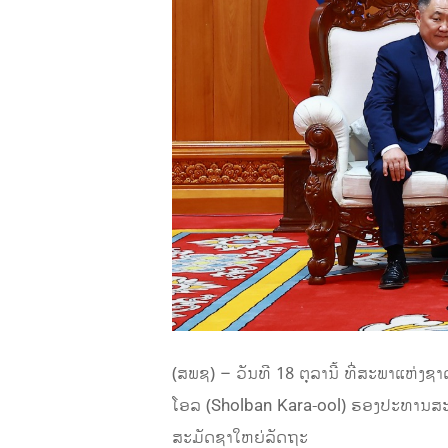
(ສພຊ) – ວັນທີ 18 ຕຸລານີ້ ທີ່ສະພາແຫ່
ໂອລ (Sholban Kara-ool) ຮອງປະທານສະພ
ສະມັດຊາໃຫຍ່ລັດຖະ