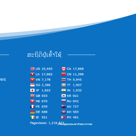
ສະຖິຕິຜູ້ເຂົ້າໃຊ້
ews