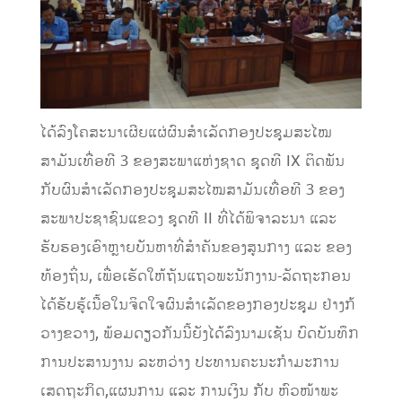
ໄດ້ລົງໂຄສະນາເຜີຍແຜ່ຜົນສຳເລັດກອງປະຊຸມສະໄໝ
ສາມັນເທື່ອທີ
3
ຂອງສະພາແຫ່ງຊາດ ຊຸດທີ
IX
ຕິດພັນ
ກັບຜົນສຳເລັດກອງປະຊຸມສະໄໝສາມັນເທື່ອທີ
3
ຂອງ
ສະພາປະຊາຊົນແຂວງ ຊຸດທີ
II
ທີ່ໄດ້ພິຈາລະນາ ແລະ
ຮັບຮອງເອົາຫ
າຍບັນຫາທີ່ສຳຄັນຂອງສູນກາງ ແລະ ຂອງ
ທ້ອງຖິ່ນ
,
ເພື່ອເຮັດໃຫ້ຖັນແຖວພະນັກງານ-ລັດຖະກອນ
ໄດ້ຮັບຮູ້ເນື້ອໃນຈິດໃຈຜົນສຳເລັດຂອງກອງປະຊຸມ ຢ່າງກ້
ວາງຂວາງ
,
ພ້ອມດຽວກັນນີ້
ຍັງໄ
ດ້ລົງນາມເຊັນ ບົດບັນທຶກ
ການປະສານງານ ລະຫວ່າງ
ປະທານ
ຄະນະກຳມະການ
ເສດຖະກິດ
,
ແຜນການ ແລະ ການເງິນ
ກັບ ຫົວໜ້າ
ພະ