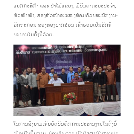
ແນກກະສິກໍາ ແລະ ປ່າໄມ້ແຂວງ
,
ມີບັນດາຄະນະປະຈໍາ,
ຫົວໜ້າ
ໜ້າ
, ຮອງຫົວໜ້າຂະແໜງພ້ອມດ້ວຍພ
ະນັກງານ-
ລັດຖະກອນ
ຂອງສອງພາກສ່ວນ
ເຂົ້າຮ່ວມ
ເປັນສັກຂີ່
ພະຍານໃນຄັ້ງນີ້ດ້ວຍ
.
ໃນ
ການລົງນາມເຊັນບົດບັນທຶກການປະສານງານໃນຄັ້ງນີ້
ເພື່ອເປັນພື້ນຖານ
,
ບ່ອນອີງ ແລະ ເປັນໃຈກາງໃນການປະ