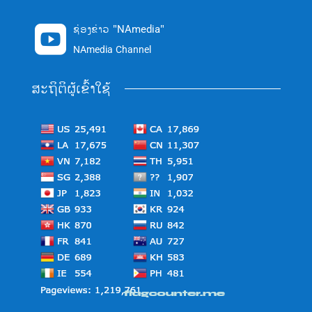
ຊ່ອງຂ່າວ "NAmedia"

NAmedia Channel
ສະຖິຕິຜູ້ເຂົ້າໃຊ້