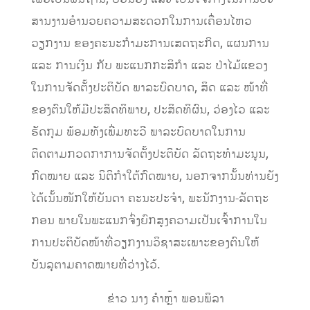
ສານງານອໍານວຍຄວາມສະດວກໃນການເຄື່ອນໄຫວ
ວຽກງານ ຂອງຄະນະກໍາມະການເສດຖະກິດ
,
ແຜນການ
ແລະ ການເງິນ ກັບ ພະແນກກະສິກໍາ ແລະ ປ່າໄມ້ແຂວງ
ໃນການຈັດຕັ້ງປະຕິບັດ ພາລະບົດບາດ
,
ສິດ ແລະ ໜ້າທີ່
ຂອງຕົນໃຫ້ມີປະສິດທິພາບ
,
ປະສິດທິຜົນ
,
ວ່ອງໄວ ແລະ
ຮັດກຸມ ພ້ອມທັງເພີ່ມທະວີ ພາລະບົດບາດໃນການ
ຕິດຕາມກວດກາການຈັດຕັ້ງປະຕິບັດ ລັດຖະທໍາມະນູນ
,
ກົດໝາຍ ແລະ ນິຕິກໍາໃຕ້ກົດໝາຍ
,
ນອກຈາກນັ້ນທ່ານ
ຍັງ
ໄດ້ເນັ້ນໜັກໃຫ້ບັນດາ ຄະນະປະຈໍາ
,
ພະນັກງານ-ລັດຖະ
ກອນ ພາຍໃນພະແນກຈົ່ງຍົກສູງຄວາມເປັນເຈົ້າການໃນ
ການປະຕິບັດໜ້າທີ່ວຽກງານວິຊາສະເພາະຂອງຕົນໃຫ້
ບັນລຸຕາມຄາດໝາຍທີ່ວ່າງໄວ້.
ຂ່າວ
ນາງ
ຄໍາຫ
ຼ້າ
ພອນພິລາ