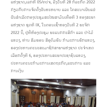
ແຫ່ງຊາດ
,
ເລກທີ
05/
ຄປຈ
,
ລົງວັນທີ
28
ກໍລະກົດ
2022
ກ່ຽວກັບການຈັດຕັ້ງຜັນຂະຫຍາຍ ແລະ ໂຄສະນາເຜີຍແຜ່
ຜົນສຳເລັດກອງປະຊຸມສະໄໝສາມັນເທື່ອທີ
3
ຂອງສະພາ
ແຫ່ງຊາດ ຊຸດທີ
IX,
ໃນຕອນເຊົ້າຂອງວັນທີ
2
ພະຈິກ
2022
ນີ້
,
ຢູ່ທີ່ຫ້ອງປະຊຸມ ພະແນກກະສິກໍາ ແລະ ປ່າໄມ້
ແຂວງ
,
ທ່ານ ສົມພອນ ສີອຸດົມພັນ ກຳມະການພັກແຂວງ
,
ຮອງປະທານຄະນະສະມາຊິກສາພາແຫ່ງຊາດ ປະຈຳເຂດ
ເລືອກຕັ້ງທີ
6,
ຮອງປະທານສະພາປະຊາຊົນແຂວງ
,
ປະທານຄະນະກຳມະການເສດຖະກິດ
,
ແຜນການ ແລະ
ການເງິນ