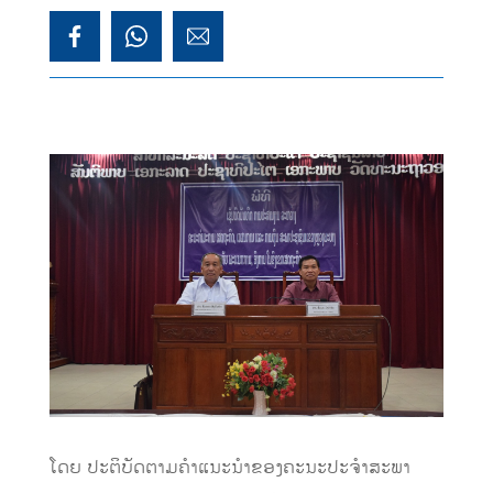
ໂດຍ ປະຕິບັດຕາມຄຳແນະນຳຂອງຄະນະປະຈຳສະພາ