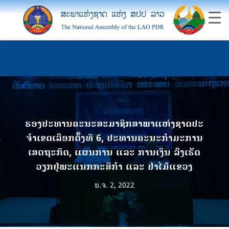
ຮອງປະທານຄະນະສະມາຊິກສາພາແຫ່ງຊາດປະ
ຈຳເຂດເລືອກຕັ້ງທີ 6, ປະທານຄະນະກຳມະການ
ເສດຖະກິດ, ແຜນການ ແລະ ການເງິນ ລົງເຮັດ
ວຽກຢູ່ພະແນກກະສິກໍາ ແລະ ປ່າໄມ້ແຂວງ
ພ.ຈ. 2, 2022