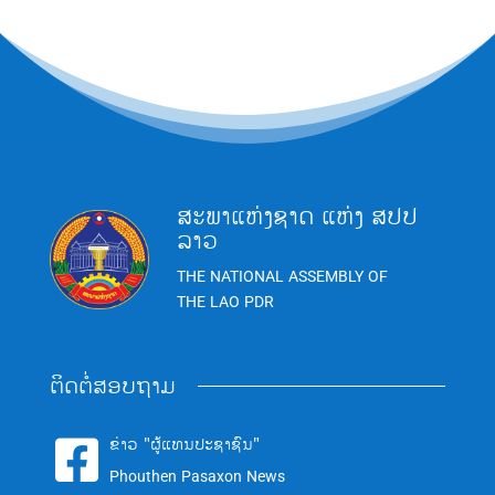
ສະພາແຫ່ງຊາດ ແຫ່ງ ສປປ
ລາວ
THE NATIONAL ASSEMBLY OF
THE LAO PDR
ຕິດຕໍ່ສອບຖາມ
ຂ່າວ "ຜູ້ແທນປະຊາຊົນ"

Phouthen Pasaxon News