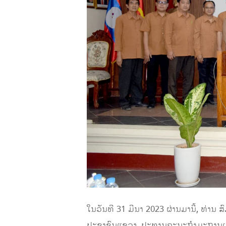
ໃນວັນທີ
31 ມີນາ
202
3
ຜ່ານມານີ້
,
ທ່ານ
ສ
ປະຊາຊົນແຂວງ,
ປະທານຄະນະກຳມະການ