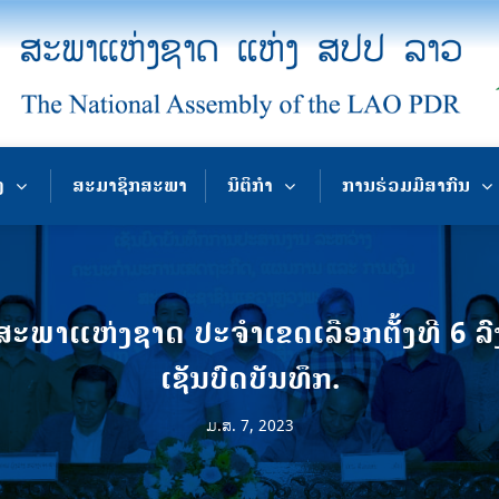
ງ
ສະມາຊິກສະພາ
ນິຕິກຳ
ການຮ່ວມມືສາກົນ
ແຫ່ງຊາດ ປະຈຳເຂດເລືອກຕັ້ງທີ 6 ລົງພົ
ເຊັນບົດບັນທຶກ.
ມ.ສ. 7, 2023