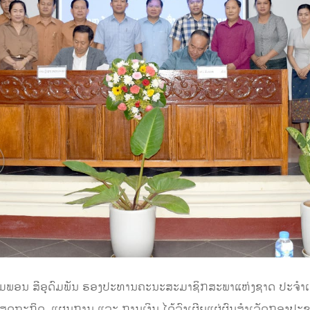
ົມພອນ ສີອຸດົມພັນ
ຮອງປະທານຄະນະ
ສະມາຊິກສະພາ
ແຫ່ງຊາດ ປະຈຳເຂ
ເສດຖະກິດ, ແຜນການ ແລະ ການເງິນ
ໄດ້
ລົງ
ເຜີຍແຜ່
ຜົນສ
ຳເລັດກອງປະ