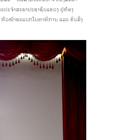
ະນະປະຈຳສະພາປະຊາຊົນແຂວງ
ຢູ່
ຫ້ອງ
ຫົວໜ້າ
ພະແນກໂຍທາທິການ ແລະ ຂົນສົ່ງ