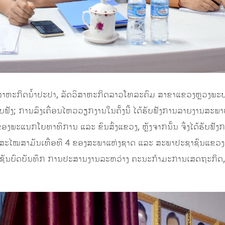
ສາຫະກິດນໍ້າປະປາ, ລັດວິສາຫະກິດລາວໂທລະຄົມ ສາຂາແຂວງຫຼວງພະບ
ັບຟັງ
;
ການລົງເຄື່ອນໄຫວວຽກງານໃນຄັ້ງນີ້
ໄດ້ຮັບຟັງການລາຍງາ
ນ
ສະພາ
ຂອງ
ພະແນກໂຍທາທິການ ແລະ ຂົນສົ່ງແຂວງ
,
ຫຼັງຈາກນັ້ນ
ຈຶ່ງໄດ້ຮັບຟັ
ສະໄໝສາມັນເທື່ອທີ
4
ຂອງສະພາແຫ່ງຊາດ ແລະ
ສະພາປະຊາຊົນແຂວງ
ທີເຊັນບົດບັນທຶກ ການປະສານງານລະຫວ່າງ ຄະນະກຳມະການເສດຖະກິດ