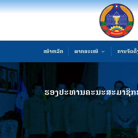
ໜ້າຫລັກ
ພາກສະເໜີ
ການຈັດຕັ້
ຮອງປະທານຄະນະສະມາຊິກສະພາ