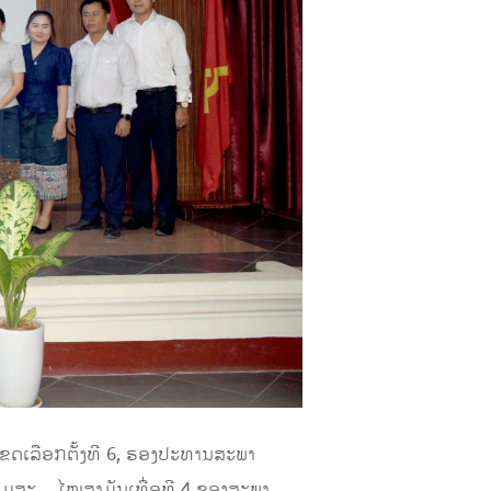
ດເລືອກຕັ້ງທີ 6,
ຮອງປະທານສະພາ
ຊຸມສະ
ໄໝສາມັນເທື່ອທີ
4
ຂອງສະພາ