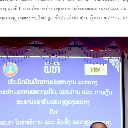
ວງ ຊຸດທີ
II
ຕາມຄໍາແນະນຳຂອງຄະນະປະຈຳສະພາແຫ່ງຊາດ ແລະ ຄ
່ງແຂວງ
ຫຼວງພະບາງ
,
ໃຫ້ກຽດເຂົ້າຮ່ວມໂດຍ
ທ່ານ
ບຼົ່ງວ່າງ ຫວ່າງເຈຍຊ່າ