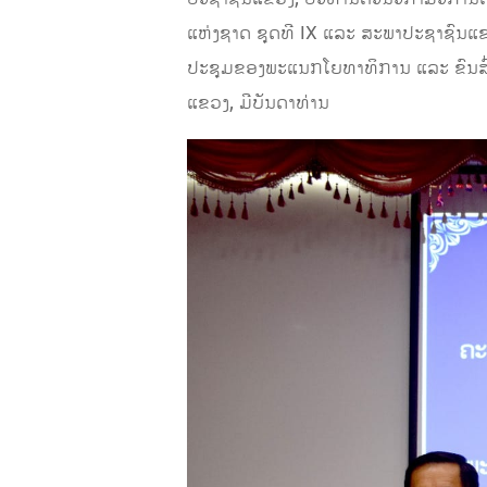
ແຫ່ງຊາດ ຊຸດທີ
IX
ແລະ
ສະພາປະຊາຊົນແຂ
ປະຊຸມຂອງ
ພະແນກໂຍທາທິການ ແລະ ຂົນສົ
ແຂວງ
, ມີບັນດາທ່ານ