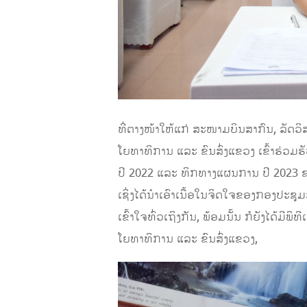
ທີ່ຕາງໜ້າໃຫ້ແກ່
ສະໜາມບິນສາກົນ, ລັດວິ
ໂຍທາທິການ ແລະ ຂົນສົ່ງແຂວງ
ເຂົ້າຮ່ວມຮ
ປີ 2022 ແລະ ທິກທາງແຜນການ ປີ 2023
ເຊິ່ງໄດ້ນໍາເອົາ
ເນື້ອໃນຈິດໃຈຂອງ
ກອງປະຊຸມ
ເຂົ້າໃຈທົ່ວເຖິງກັນ
,
ພ້ອມ
ນັ້ນ
ກໍ
ຍັງ
ໄດ້ມີພິ
ໂຍທາທິການ ແລະ ຂົນສົ່ງແຂວງ,