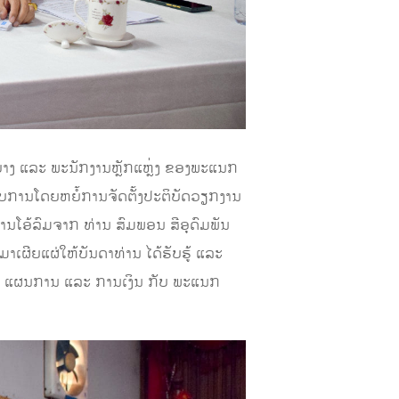
າງ ແລະ ພະນັກງານຫຼັກແຫຼ່ງ ຂອງພະແນກ
ບ
ການ
ໂດຍຫຍໍ້ການ
ຈັດຕັ້ງປະຕິບັດວຽກງານ
ງການໂອ້ລົມຈາກ
ທ່ານ
ສົມພອນ ສີອຸດົມພັນ
ມາເຜີຍແຜ່ໃຫ້ບັນດາທ່ານ ໄດ້ຮັບຮູ້ ແລະ
, ແຜນການ ແລະ ການເງິນ ກັບ
ພະແນກ