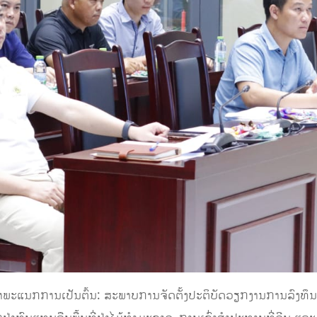
ດາພະແນກການເປັນຕົ້ນ: ສະພາບການຈັດຕັ້ງປະຕິບັດວຽກງານການລົງທຶນ