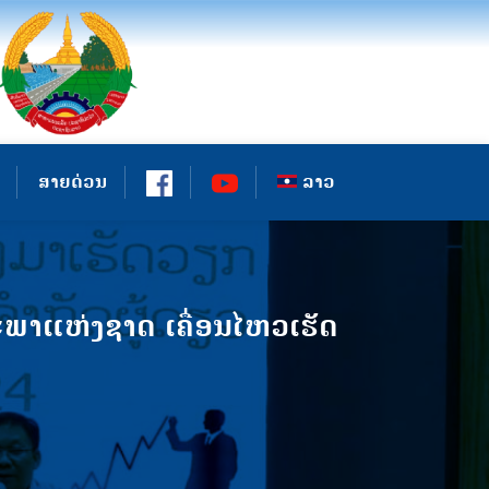
ສາຍດ່ວນ
ລາວ
ະພາແຫ່ງຊາດ ເຄື່ອນໄຫວເຮັດ