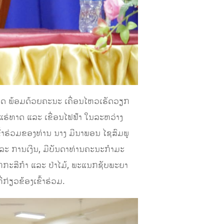
ຊາດ ພ້ອມດ້ວຍຄະນະ ເຄື່ອນໄຫວເຮັດວຽກ
ແຮ່ທາດ ແລະ ເຂື່ອນໄຟຟ້າ ໃນລະຫວ່າງ
ົ້າຮ່ວມຂອງທ່ານ ນາງ ມີນາພອນ ໄຊສົມພູ
 ການເງີນ, ມີບັນດາທ່ານຄະນະກໍາມະ
ກະສີກໍາ ແລະ ປ່າໄມ້, ພະແນກຊັບພະຍາ
່ຽວຂ້ອງເຂົ້າຮ່ວມ.