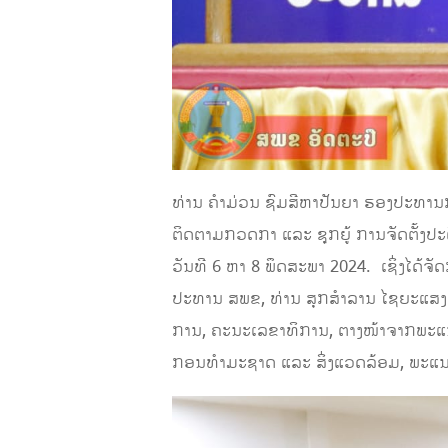
ທ່ານ ຄໍາມ່ວນ ຊົມສີຫາປັນຍາ ຮອງປະທານ
ຕິດຕາມກວດກາ ແລະ ຊຸກຍູ້ ການຈັດຕັ້ງປະ
ວັນທີ 6 ຫາ 8 ພຶດສະພາ 2024. ເຊິ່ງໄດ້
ປະທານ ສພຂ, ທ່ານ ສຸກສໍາລານ ໄຊຍະແສ
ການ, ຄະນະເລຂາທິການ, ຕາງໜ້າຈາກພະແນ
ກອນທໍາມະຊາດ ແລະ ສິ່ງແວດລ້ອມ, ພະແນກ