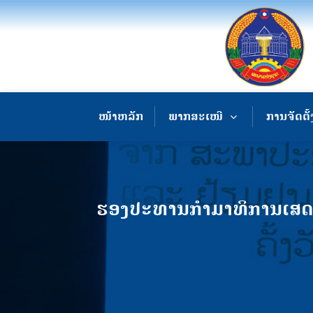
ໜ້າຫລັກ
ພາກສະເໜີ
ການຈັດຕັ້
ຮອງປະທານກໍາມາທິການເສດຖະ