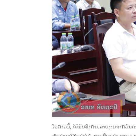
ໂອກາດນີ້, ໄດ້ຮັບຟັງການລາຍງານຈາກບັນ