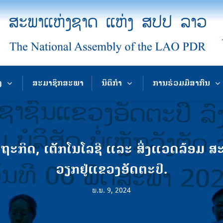
ງ
ສະມາຊິກສະພາ
ນິຕິກຳ
ການຮ່ວມມືສາກົນ
ກິດ, ເຕັກໂນໂລຊີ ແລະ ສິ່ງແວດລ້ອມ ສ
ວຽກຢູ່ແຂວງອັດຕະປື.
ພ.ພ. 9, 2024