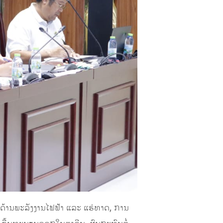
ດ້ານພະລັງງານໄຟຟ້າ ແລະ ແຮ່ທາດ, ການ