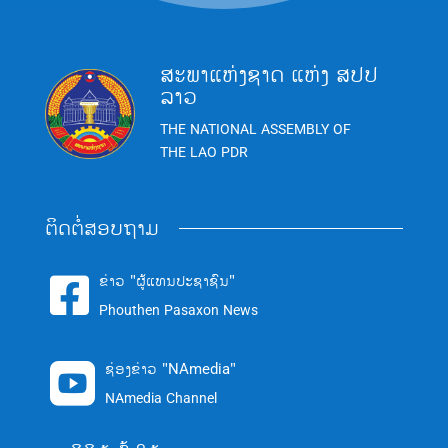
ສະພາແຫ່ງຊາດ ແຫ່ງ ສປປ
ລາວ
THE NATIONAL ASSEMBLY OF
THE LAO PDR
ຕິດຕໍ່ສອບຖາມ
ຂ່າວ "ຜູ້ແທນປະຊາຊົນ"

Phouthen Pasaxon News
ຊ່ອງຂ່າວ "NAmedia"

NAmedia Channel