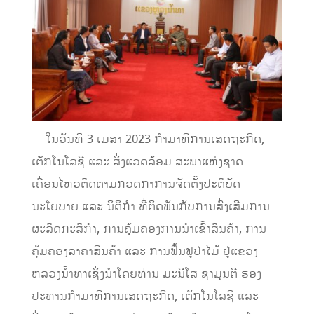
ໃນວັນທີ 3 ເມສາ 2023 ກໍາມາທິການເສດຖະກິດ,
ເຕັກໂນໂລຊີ ແລະ ສິ່ງແວດລ້ອມ ສະພາແຫ່ງຊາດ
ເຄື່ອນໄຫວຕິດຕາມກວດກາການຈັດຕັ້ງປະຕິບັດ
ນະໂຍບາຍ ແລະ ນິຕິກຳ ທີ່ຕິດພັນກັບການສົ່ງເສີມການ
ຜະລິດກະສິກຳ, ການຄຸ້ມຄອງການນໍາເຂົ້າສິນຄ້າ, ການ
ຄຸ້ມຄອງລາຄາສິນຄ້າ ແລະ ການຟື້ນຟູປ່າໄມ້ ຢູ່ແຂວງ
ຫລວງນໍ້າທາເຊິ່ງນໍາໂດຍທ່ານ ມະນີໂສ ຊາມຸນຕີ ຮອງ
ປະທານກຳມາທິການເສດຖະກິດ, ເຕັກໂນໂລຊີ ແລະ