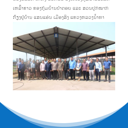
ເຫລົ້າຂາວ ຂອງກຸ່ມບ້ານປ່າຕອຍ ແລະ ສວນປູກໝາກ
ກ້ຽງຢູ່ບ້ານ ແສນແອ່ນ ເມືອງສິງ ແຂວງຫລວງນ້ຳທາ