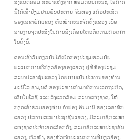
ສິ່ງແວດລ້ອມ ສະພາແຫ່ງຊາດ ພ້ອມດ້ວຍຄະນະ, ໂອກາດ
ນີ້ໄດ້ເຂົ້າຢ້ຽມຢາມພົບປະທ່ານ ຈັນທອງ ແກ້ວປະເສີດ
ຮອງເລຂາພັກແຂວງ ຫົວໜ້າຄະນະຈັດຕັ້ງແຂວງ ເພື່ອ
ລາຍງານຈຸດປະສົງໃນການລົງເຄື່ອນໄຫວຕິດຕາມກວດກາ
ໃນຄັ້ງນີ້.
ຕອນເຊົ້າວັນດຽວກັນໄດ້ເປີດກອງປະຊຸມຮ່ວມກັບ
ພະແນກການທີ່ກ່ຽວຂ້ອງຂອງແຂວງ ຢູ່ທີ່ຫ້ອງປະຊຸມ
ສະພາປະຊາຊົນແຂວງ ໂດຍການເປັນປະທານຂອງທ່ານ
ມະນີໂສ ຊາມຸນຕີ ຮອງປະທານກຳມາທິການເສດຖະກິດ,
ເຕັກໂນໂລຊີ ແລະ ສິ່ງແວດລ້ອມ ສະພາແຫ່ງຊາດ, ໃຫ້
ກຽດເຂົ້າຮ່ວມຂອງທ່ານ ຄຳຟອງ ອິນມານີ ຮອງເລຂາພັກ
ແຂວງ ປະທານສະພາປະຊາຊົນແຂວງ, ມີສະມາຊິກສະພາ
ແຫ່ງຊາດປະຈຳເຂດເລືອກຕັ້ງ, ສະມາຊິກສະພາປະຊາຊົນ
ແຂວງ, ຫົວໜ້າ, ຮອງຫົວໜ້າພະແນກການທີ່ກ່ຽວຂ້ອງ,