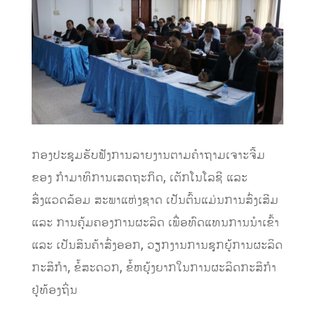
ກອງປະຊຸມຮັບຟັງການລາຍງານຕາມຄຳຖາມເຈາະຈີ້ມ
ຂອງ ກໍາມາທິການເສດຖະກິດ, ເຕັກໂນໂລຊີ ແລະ
ສິ່ງແວດລ້ອມ ສະພາແຫ່ງຊາດ ເປັນຕົ້ນແມ່ນການສົ່ງເສີມ
ແລະ ການຄຸ້ມຄອງການຜະລິດ ເພື່ອທົດແທນການນຳເຂົ້າ
ແລະ ເປັນສິນຄ້າສົ່ງອອກ, ວຽກງານການຊຸກຍູ້ການຜະລິດ
ກະສິກຳ, ຂໍ້ສະດວກ, ຂໍ້ຫຍຸ້ງຍາກໃນການຜະລິດກະສິກຳ
ຢູ່ທ້ອງຖິ່ນ