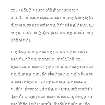
ແລະ ໃນວັນທີ 4 ເມສາ ໄດ້ລົງຕິດຕາມກວດກາ
ເຄື່ອນໄຫວພື້ນທີ່ການຜະລິດກະສິກຳຕົວຈິງຢູ່ເມືອງສິງໄດ້
ເປີດກອງປະຊຸມຮ່ວມຫ້ອງການທີ່ກ່ຽວຂ້ອງຢູ່ຫ້ອງປະຊຸມ
ຂອງສູນກັກກັນສັດ(ງົວ)ຂອງສະມາຄົມສົ່ງງົວພັນຊິ້ນ ຂອງ
ບໍລິສັດໂກທົງ.
ກອງປະຊຸມຮັບຟັງການລາຍງານຕາມຄຳຖາມເຈາະຈີ້ມ
ຂອງ ກໍາມາທິການເສດຖະກິດ, ເຕັກໂນໂລຊີ ແລະ
ສິ່ງແວດລ້ອມ ສະພາແຫ່ງຊາດ ເປັນຕົ້ນການສົ່ງເສີມ ແລະ
ການຄຸ້ມຄອງການຜະລິດ ເພື່ອທົດແທນການນຳເຂົ້າ ແລະ
ເປັນສິນຄ້າສົ່ງອອກ, ວຽກງານການຊຸກຍູ້ການຜະລິດ
ກະສິກຳ, ຂໍ້ສະດວກ, ຂໍ້ຫຍຸ້ງຍາກໃນການຜະລິດກະສິກຳ
ຢູ່ພາຍໃນເມືອງສິງ ແລະ ສະພາບຂໍ້ສະດວກ, ຂໍ້ຫຍຸ້ງຍາກ
ຂອງບໍລິສັດ ໂກທົງ ນອກນັ້ນ ຍັງໄດ້ເບີ່ງກຸ່ມບ້ານຜະລິດ