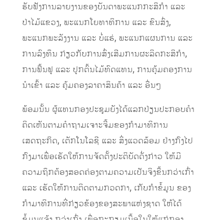
ຮັບຟັງການລາຍງານຂອງບັນດາພະແນກກະສິກຳ ແລະ
ປ່າໄມ້ແຂວງ, ພະແນກໂຍທາທິການ ແລະ ຂົນສົ່ງ,
ພະແນກພະລັງງານ ແລະ ບໍ່ແຮ່, ພະແນກແຜນການ ແລະ
ການລົງທຶນ ກ່ຽວກັບການສົ່ງເສີມການຜະລິດກະສິກຳ,
ການຟຶ້ນຟູ ແລະ ປູກຕົ້ນໄມ້ທົດແທນ, ການຄຸ້ມຄອງການ
ນຳເຂົ້າ ແລະ ຄຸ້ມຄອງລາຄາສິນຄ້າ ແລະ ອື່ນໆ
ພ້ອມນັ້ນ ຜູ້ແທນກອງປະຊຸມຍັງໄດ້ແລກປ່ຽນປະກອບຄຳ
ຄິດເຫັນຕາມຄຳຖາມເຈາະຈີ້ມຂອງກຳມາທິການ
ເສດຖະກິດ, ເຕັກໂນໂລຊີ ແລະ ສິ່ງແວດລ້ອມ ຢ່າງກົງໄປ
ກົງມາເພື່ອເຮັດໃຫ້ການຈັດຕັ້ງປະຕິບັດດັ່ງກ່າວ ໃຫ້ມີ
ຄວາມຖຶກຕ້ອງສອດຄ່ອງຕາມຄວາມເປັນຈິງຂື້ນກວ່າເກົ່າ
ແລະ ເຮັດໃຫ້ການຕິດຕາມກວດກາ, ເກັບກຳຂໍ້ມູນ ຂອງ
ກຳມາທິການທີ່ກ່ຽວຂ້ອງຂອງສະພາແຫ່ງຊາດ ໃຫ້ໄດ້
ຂໍ້ມູນແຈ້ງ ກວ່າເກົ່າ ເພື່ອກະກຽມເນື້ອໃນໃຫ້ແກ່ກອງ