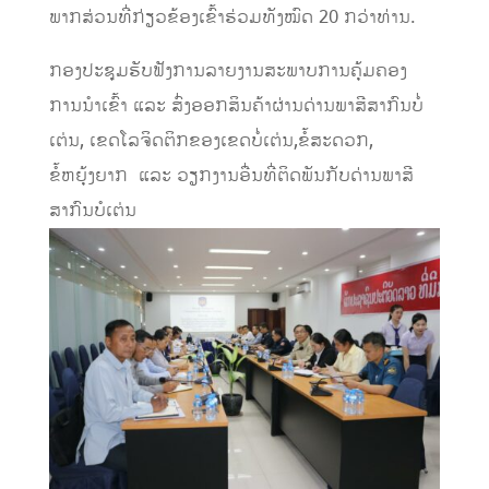
ພາກສ່ວນທີ່ກ່ຽວຂ້ອງເຂົ້າຮ່ວມທັງໝົດ 20 ກວ່າທ່ານ.
ກອງປະຊຸມຮັບຟັງການລາຍງານສະພາບການຄຸ້ມຄອງ
ການນຳເຂົ້າ ແລະ ສົ່ງອອກສິນຄ້າຜ່ານດ່ານພາສີສາກົນບໍ່
ເຕ່ນ, ເຂດໂລຈິດຕິກຂອງເຂດບໍ່ເຕ່ນ,ຂໍ້ສະດວກ,
ຂໍ້ຫຍຸ້ງຍາກ ແລະ ວຽກງານອື່ນທີ່ຕິດພັນກັບດ່ານພາສີ
ສາກົນບໍເຕ່ນ