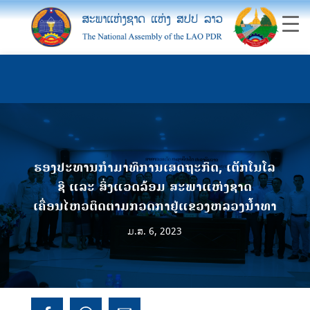
ຮອງປະທານກຳມາທິການເສດຖະກິດ, ເຕັກໂນໂລ
ຊີ ແລະ ສິ່ງແວດລ້ອມ ສະພາແຫ່ງຊາດ
ເຄື່ອນໄຫວຕິດຕາມກວດກາຢູ່ແຂວງຫລວງນໍ້າທາ
ມ.ສ. 6, 2023