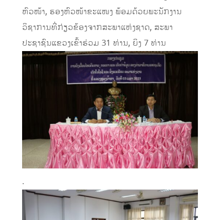
ຫົວໜ້າ, ຮອງຫົວໜ້າຂະແໜງ ພ້ອມດ້ວຍພະນັກງານ
ວິຊາການທີ່ກ່ຽວຂ້ອງຈາກສະພາແຫ່ງຊາດ, ສະພາ
ປະຊາຊົນແຂວງເຂົ້າຮ່ວມ 31 ທ່ານ, ຍິງ 7 ທ່ານ
.