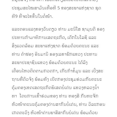
ປະຊຸມສະໄໝສາມັນເທື່ອທີ 5 ຂອງສະພາແຫ່ງຊາດ ຊຸດ
ທີ9 ທີ່ຈະໄຂຂື້ນໃນຕໍ່ໜ້າ.
ແລະຕອນແລງຂອງວັນດຽວ ທ່ານ ມະນີໂສ ຊາມຸນຕີ ຮອງ
ປະທານກຳມາທິການເສດຖະກິດ, ເຕັກໂນໂລຊີ ແລະ
ສິ່ງແວດລ້ອມ ສະພາແຫ່ງຊາດ ພ້ອມດ້ວຍຄະນະ ແລະ
ທ່ານ ຄຳຟອງ ອິນມານີ ຮອງເລຂາພັກແຂວງ ປະທານ
ສະພາປະຊາຊົນແຂວງ ພ້ອມດ້ວຍຄະນະ ໄດ້ລົງ
ເຄື່ອນໄຫວຕິດຕາມກວດກາ, ເກັບກຳຂໍ້ມູນ ແລະ ເບີ່ງສະ
ຖານທີີ່ຕົວຈິງ ພ້ອມທັງ ເປີດກອງປະຊຸມຮ່ວມກັບຄະນະ
ຄຸ້ມຄອງເຂດເສດຖະກິດພິເສດບໍ່ເຕ່ນ ແຂວງຫລວງນ້ຳ
ທາ ໂດຍການເຂົ້າຮ່ວມຂອງ ທ່ານ ທອງສີ ກັນທະຈັກ
ຫົວໜ້າຄະນະຄຸ້ມຄອງດ່ານສາກົນບໍ່ເຕ່ນ, ທ່ານ ວິລະກອນ
ເກດຕະວົງ ຫົວໜ້າດ່ານພາສີສາກົນບໍເຕ່ນ ພ້ອມດ້ວຍ