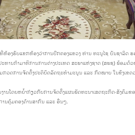
​ທີ່ຫ້ອງຮັບແຂກຫ້ອງວ່າການປົກຄອງແຂວງ ທ່ານ ທະນູ​ໄຊ​ ບັນຊາລິດ ຮອງ
ງປະທານກໍາມາທິການການຕ່າງປະເທດ​ ສະພາແຫ່ງຊາດ​ (ສພຊ)​ ພ້ອມດ້ວຍ
ຕາມກວດການຈັດຕັ້ງປະຕິບັດລັດຖະທໍາມະນູນ ແລະ ກົດໝາຍ ໃນຂົງເຂດ
າຍງານໂດຍຫຍໍ້າກ່ຽວກັບການຈັດຕັ້ງແຜນພັດທະນາເສດຖະກິດ-ສັງຄົມຂອງ
ການຄຸ້ມຄອງດ້ານສາກົນ ແລະ​ ອື່ນໆ.​