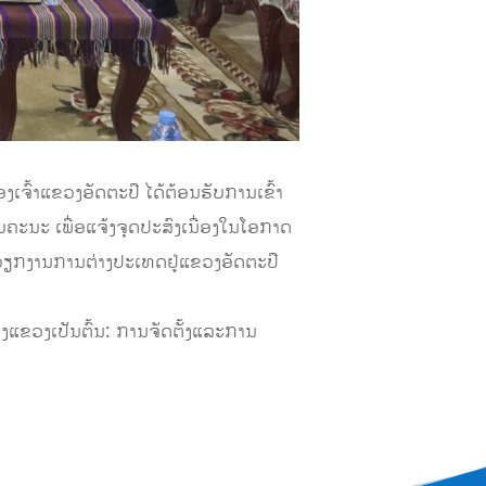
ເຈົ້າແຂວງອັດຕະປື ໄດ້ຕ້ອນຮັບການເຂົ້າ
ຄະນະ ເພື່ອແຈ້ງຈຸດປະສົງເນື່ອງໃນໂອກາດ
ວຽກງານການຕ່າງປະເທດຢູ່ແຂວງອັດຕະປື
ແຂວງເປັນຕົ້ນ: ການຈັດຕັ້ງ​ແລະ​ການ