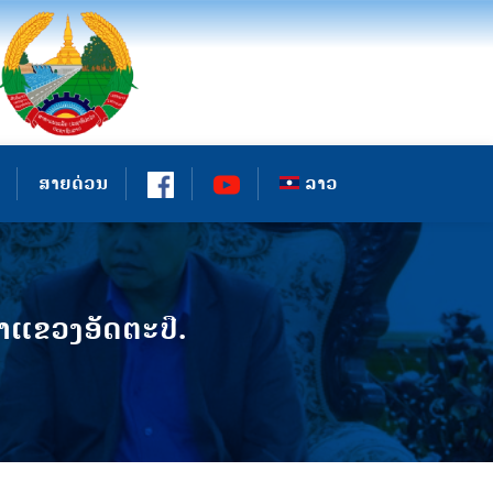
ສາຍດ່ວນ
ລາວ
ແຂວງ​ອັດຕະປື.​