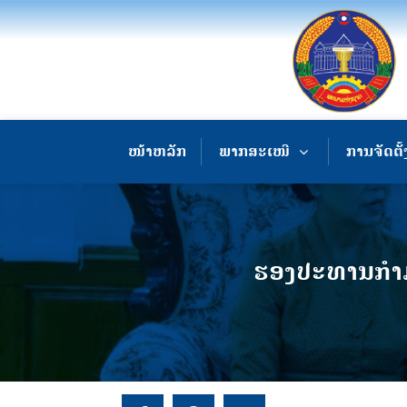
ໜ້າຫລັກ
ພາກສະເໜີ
ການຈັດຕັ້
ຮອງປະທານກຳມາທ