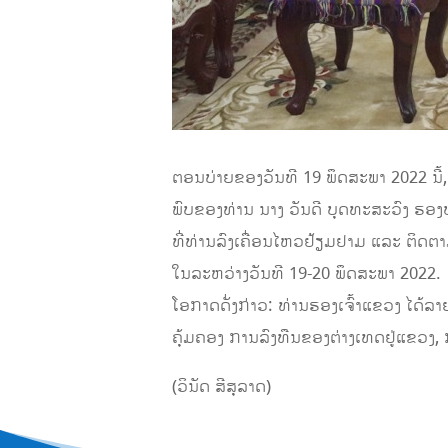
ຕອນບ່າຍຂອງວັນທີ 19 ພຶດສະພາ 2022 ນີ້,
ພົບຂອງທ່ານ​ ນາງ ວັນດີ ບຸດທະສະວົງ ຮອ
ທີ່ທ່ານລົງເຄື່ອນໄຫວຢ້ຽມຢາມ ແລະ ຕິດ
ໃນລະຫວ່າງວັນທີ 19-20​ ພຶດສະພາ 2022.​
ໂອກາດດັ່ງກ່າວ: ທ່ານຮອງເຈົ້າແຂວງ ໄດ້ລ
ຄຸ້ມຄອງ​ ການລົງທືນຂອງຕ່າງເທດຢູ່ແຂວງ,​ 
(ວິນັດ ສີສຸລາດ)