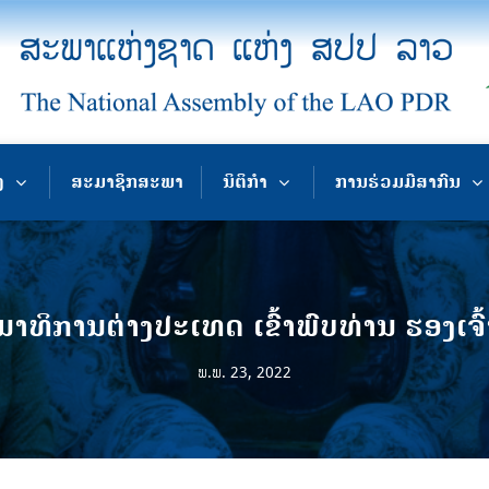
ງ
ສະມາຊິກສະພາ
ນິຕິກຳ
ການຮ່ວມມືສາກົນ
ິການຕ່າງປະເທດ ເຂົ້າພົບທ່ານ ຮອງເຈົ້າ
ພ.ພ. 23, 2022