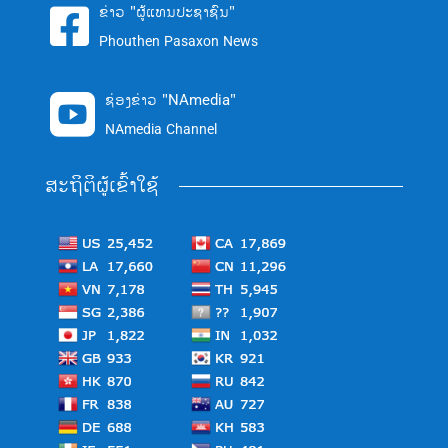
ຂ່າວ "ຜູ້ແທນປະຊາຊົນ"

Phouthen Pasaxon News
ຊ່ອງຂ່າວ "NAmedia"

NAmedia Channel
ສະຖິຕິຜູ້ເຂົ້າໃຊ້