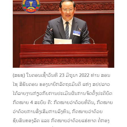
(ສພຊ) ໃນຕອນເຊົ້າວັນທີ 23 ມິຖຸນາ 2022 ທ່ານ ສອນ
ໄຊ ສີພັນດອນ ຮອງນາຍົກລັດຖະມົນຕີ ແຫ່ງ ສປປລາວ
ໄດ້ລາຍງານກ່ຽວກັບການປະເມີນຜົນການຈັດຕັ້ງປະຕິບັດ
ກົດໝາຍ 4 ສະບັບ ຄື: ກົດໝາຍວ່າດ້ວຍທີ່ດິນ, ກົດໝາຍ
ວ່າດ້ວຍການສົ່ງເສີມການລົງທຶນ, ກົດໝາຍວ່າດ້ວຍ
ຊັບສິນຂອງລັດ ແລະ ກົດໝາຍວ່າດ້ວຍແຮ່ທາດ ຕໍ່ກອງ