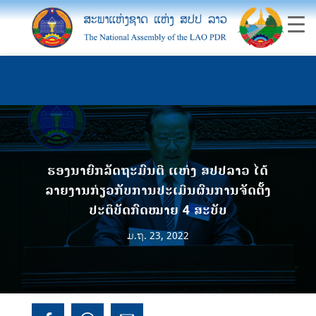
ຮອງນາຍົກລັດຖະມົນຕີ ແຫ່ງ ສປປລາວ ໄດ້
ລາຍງານກ່ຽວກັບການປະເມີນຜົນການຈັດຕັ້ງ
ປະຕິບັດກົດໝາຍ 4 ສະບັບ
ມ.ຖ. 23, 2022