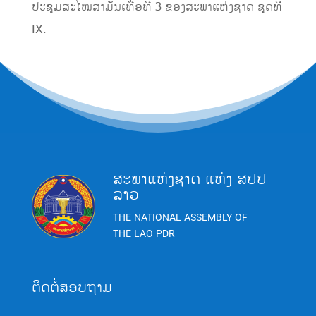
ປະຊຸມສະໄໝສາມັນເທື່ອທີ 3 ຂອງສະພາແຫ່ງຊາດ ຊຸດທີ
IX.
ສະພາແຫ່ງຊາດ ແຫ່ງ ສປປ
ລາວ
THE NATIONAL ASSEMBLY OF
THE LAO PDR
ຕິດຕໍ່ສອບຖາມ