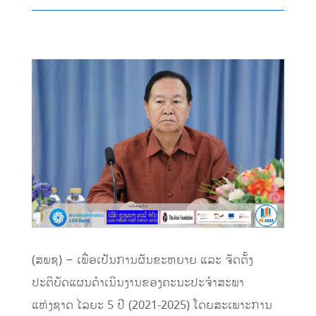
(ສພຊ) – ເພື່ອເປັນການຜັນຂະຫຍາຍ ແລະ ຈັດຕັ້ງ
ປະຕິບັດແຜນດຳເນີນງານຂອງຄະນະປະຈຳສະພາ
ແຫ່ງຊາດ ໄລຍະ 5 ປີ (2021-2025) ໂດຍສະເພາະການ