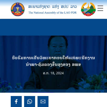
ອົບຮົມການເປັນວິທະຍາກອນໃຫ້ແກ່ພະນັກງານ
ນຳພາ-ຄຸ້ມຄອງຂັ້ນສູງຂອງ ສພຂ
ສ.ຫ. 18, 2024