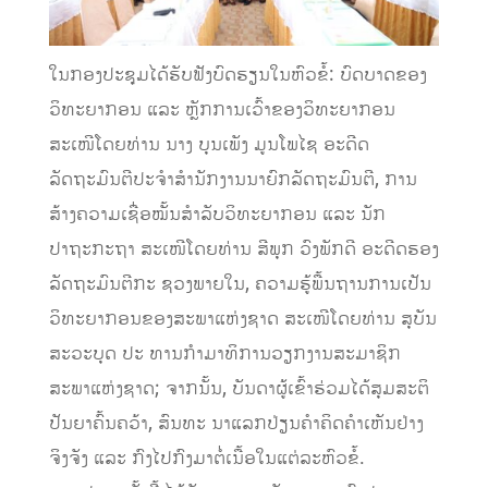
ໃນກອງປະຊຸມໄດ້ຮັບຟັງບົດຮຽນໃນຫົວຂໍ້: ບົດບາດຂອງ
ວິທະຍາກອນ ແລະ ຫຼັກການເວົ້າຂອງວິທະຍາກອນ
ສະເໜີໂດຍທ່ານ ນາງ ບຸນເພັງ ມູນໂພໄຊ ອະດີດ
ລັດຖະມົນຕີປະຈຳສຳນັກງານນາຍົກລັດຖະມົນຕີ, ການ
ສ້າງຄວາມເຊື່ອໝັ້ນສຳລັບວິທະຍາກອນ ແລະ ນັກ
ປາຖະກະຖາ ສະເໜີໂດຍທ່ານ ສີພຸກ ວົງພັກດີ ອະດີດຮອງ
ລັດຖະມົນຕີກະ ຊວງພາຍໃນ, ຄວາມຮູ້ພື້ນຖານການເປັນ
ວິທະຍາກອນຂອງສະພາແຫ່ງຊາດ ສະເໜີໂດຍທ່ານ ສຸບັນ
ສະວະບຸດ ປະ ທານກຳມາທິການວຽກງານສະມາຊິກ
ສະພາແຫ່ງຊາດ; ຈາກນັ້ນ, ບັນດາຜູ້ເຂົ້າຮ່ວມໄດ້ສຸມສະຕິ
ປັນຍາຄົ້ນຄວ້າ, ສົນທະ ນາແລກປ່ຽນຄຳຄິດຄຳເຫັນຢ່າງ
ຈິງຈັງ ແລະ ກົງໄປກົງມາຕໍ່ເນື້ອໃນແຕ່ລະຫົວຂໍ້.