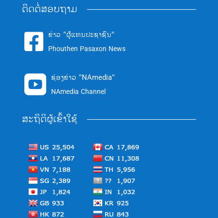
ຕິດຕໍ່ສອບຖາມ
ຂ່າວ "ຜູ້ແທນປະຊາຊົນ"

Phouthen Pasaxon News
ຊ່ອງຂ່າວ "NAmedia"

NAmedia Channel
ສະຖິຕິຜູ້ເຂົ້າໃຊ້