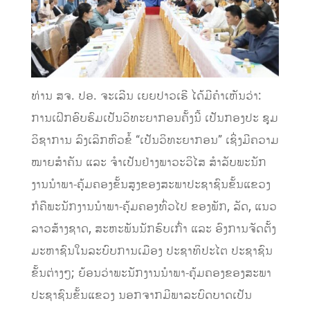
ທ່ານ ສຈ. ປອ. ຈະເລີນ ເຍຍປາວເຮີ ໄດ້ມີຄຳເຫັນວ່າ:
ການເຝິກອົບຮົມເປັນວິທະຍາກອນຄັ້ງນີ້ ເປັນກອງປະ ຊຸມ
ວິຊາການ ລົງເລິກຫົວຂໍ້ “ເປັນວິທະຍາກອນ” ເຊິ່ງມີຄວາມ
ໝາຍສໍາຄັນ ແລະ ຈໍາເປັນຢ່າງພາວະວິໄສ ສໍາລັບພະນັກ
ງານນໍາພາ-ຄຸ້ມຄອງຂັ້ນສູງຂອງສະພາປະຊາຊົນຂັ້ນແຂວງ
ກໍຄືພະນັກງານນໍາພາ-ຄຸ້ມຄອງທົ່ວໄປ ຂອງພັກ, ລັດ, ແນວ
ລາວສ້າງຊາດ, ສະຫະພັນນັກຮົບເກົ່າ ແລະ ອົງການຈັດຕັ້ງ
ມະຫາຊົນໃນລະບົບການເມືອງ ປະຊາທິປະໄຕ ປະຊາຊົນ
ຂັ້ນຕ່າງໆ; ຍ້ອນວ່າພະນັກງານນຳພາ-ຄຸ້ມຄອງຂອງສະພາ
ປະຊາຊົນຂັ້ນແຂວງ ນອກຈາກມີພາລະບົດບາດເປັນ