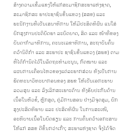
ສ້າງຄວາມເຂັ້ມແຂງໃຫ້ແກ່ສະມາຊິກສະພາແຫ່ງຊາດ,
ສະມາຊິກສະ ພາປະຊາຊົນຂັ້ນແຂວງ (ສສຂ) ແລະ
ພະນັກງານທີ່ເປັນເສນາທິການ ໃຫ້ມີປະສິດທິຜົນ ແນໃສ່
ຍົກສູງການປະຕິບັດພາ ລະບົດບາດ, ສິດ ແລະ ໜ້າທີ່ຂອງ
ບັນດາກຳມາທິການ, ຄະນະເລຂາທິການ, ສະຖາບັນຄົ້ນ
ຄວ້ານິຕິກຳ ແລະ ສະພາປະ ຊາຊົນຂັ້ນແຂວງ (ສພຂ) ຕາມ
ທີ່ໄດ້ກຳນົດໄວ້ໃນລັດຖະທໍາມະນູນ, ກົດໝາຍ ແລະ
ແຜນການເຄື່ອນໄຫວຂອງແຕ່ລະພາກສ່ວນ ທັງເປັນການ
ພັດທະນາວິທະຍາກອນຂອງ ສພຂ ໃຫ້ເປັນເອກະພາບ
ລວມສູນ ແລະ ລົງເລິກສະເພາະດ້ານ ທັງຮັບປະກັນດ້ານ
ເນື້ອໃນຫົວຂໍ້, ຫຼັກສູດ, ຄູ່ມືການສອນ ຢ່າງມີຈຸດສຸມ, ຍົກ
ສູງປະສິດທິພາບ ແລະ ປະສິດທິຜົນ ໃນການສະເໜີ,
ອະທິບາຍເນື້ອໃນບົດຮຽນ ແລະ ການຄົ້ນຄວ້າເອກະສານ
ໃຫ້ແກ່ ສສຂ ດີຂຶ້ນກວ່າເກົ່າ; ສະພາແຫ່ງຊາດ ຈຶ່ງໄດ້ຈັດ