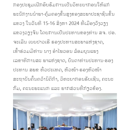
ກອງປະຊຸມເຝິກອົບຮົມການເປັນວິທະຍາກອນໃຫ້ແກ່
ພະນັກງານນຳພາ-ຄຸ້ມຄອງຂັ້ນສູງຂອງສະພາປະຊາຊົນຂັ້ນ
ແຂວງ ໃນວັນທີ 15-16 ສິງຫາ 2024 ທີ່ເມືອງວັງວຽງ
ແຂວງວຽງຈັນ ໂດຍການເປັນປະທານຂອງທ່ານ ສຈ. ປອ.
ຈະເລີນ ເຍຍປາວເຮີ ຮອງປະທານສະພາແຫ່ງຊາດ,
ເຂົ້າຮ່ວມມີທ່ານ ນາງ ອຳໄພວອນ ລ້ອມບຸນແພງ
ເລຂາທິການສະ ພາແຫ່ງຊາດ, ບັນດາທ່ານປະທານ-ຮອງ
ປະທານ ສພຂ ທົ່ວປະເທດ, ຫົວໜ້າ-ຮອງຫົວໜ້າ
ສະຖາບັນຄົ້ນຄວ້ານິຕິກຳ, ວິທະຍາກອນຮັບເຊີນ, ຄະນະ
ກົມ, ຄະນະພະແນກ ແລະ ພາກສ່ວນທີ່ກ່ຽວຂ້ອງ.