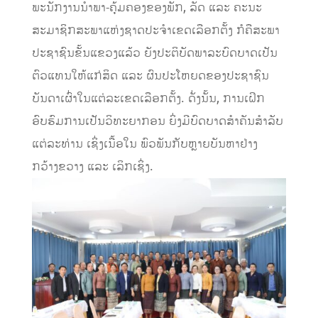
ພະນັກງານນຳພາ-ຄຸ້ມຄອງຂອງພັກ, ລັດ ແລະ ຄະນະ
ສະມາຊິກສະພາແຫ່ງຊາດປະຈໍາເຂດເລືອກຕັ້ງ ກໍຄືສະພາ
ປະຊາຊົນຂັ້ນແຂວງແລ້ວ ຍັງປະຕິບັດພາລະບົດບາດເປັນ
ຕົວແທນໃຫ້ແກ່ສິດ ແລະ ຜົນປະໂຫຍດຂອງປະຊາຊົນ
ບັນດາເຜົ່າໃນແຕ່ລະເຂດເລືອກຕັ້ງ. ດັ່ງນັ້ນ, ການເຝິກ
ອົບຮົມການເປັນວິທະຍາກອນ ຍິ່ງມີບົດບາດສຳຄັນສຳລັບ
ແຕ່ລະທ່ານ ເຊິ່ງເນື້ອໃນ ພົວພັນກັບຫຼາຍບັນຫາຢ່າງ
ກວ້າງຂວາງ ແລະ ເລິກເຊິ່ງ.