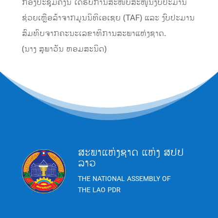
ກອງປະຊຸມຄັ້ງນີ້ ໄດ້ຮັບການສະໜັບສະໜູນງົບປະມານ
ຊ່ວຍເຫຼືອລ້າຈາກມູນນິທິເອເຊຍ (TAF) ແລະ ງົບປະມານ
ສົມທົບຈາກຄະນະເລຂາທິການສະພາແຫ່ງຊາດ.
(ນາງ ສຸພາວັນ ຫອມສະນິດ)
ສະພາແຫ່ງຊາດ ແຫ່ງ ສປປ
ລາວ
THE NATIONAL ASSEMBLY OF
THE LAO PDR