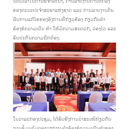
ນົດເວລາໃນການພິຈາລະນາ, ການລາຍງານການຕົກລົງ
ຂອງຄະນະປະຈໍາສະພາແຫ່ງຊາດ ແລະ ການລາຍງານຄືນ
ຜົນການແກ້ໄຂຂອງອົງການທີ່ກ່ຽວຂ້ອງ ກ່ຽວກັບຄໍາ
ຮ້ອງຂໍຄວາມເປັນ ທໍາ ໃຫ້ມີຄວາມສະດວກ, ວ່ອງໄວ ແລະ
ຮັບປະກັນຄວາມຖືກຕ້ອງ.
ໃນວາລະກອງປະຊຸມ, ໄດ້ຮັບຟັງການນຳສະເໜີກ່ຽວກັບ
ຖານຂໍ້ມູນຄຸ້ມຄອງວຽກງານຄໍາຮ້ອງຂໍຄວາມເປັນທໍາຂອງ