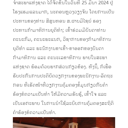
ຈໍາສະພາແຫ່ງຊາດ ໄດ້ຈັດຂຶ້ນໃນວັນທີ 25 ມີນາ 2024 ຢູ່
ໂຮງແຮມແລນມາກ, ນະຄອນຫຼວງວຽງຈັນ ໂດຍການເປັນ
ປະທານຂອງທ່ານ ສີສູນທອນ ສ.ຜາບມີໄຊຍ໌ ຮອງ
ປະທານກຳມາທິການຍຸຕິທຳ; ເຂົ້າຮ່ວມມີບັນດາທ່ານ
ຄະນະກົມ, ຄະນະພະແນກ, ວິຊາການຂອງກຳມາທິການ
ຍຸຕິທຳ ແລະ ພະນັກງານຂາເຂົ້າ-ຂາອອກຂອງບັນດາ
ກຳມາທິການ ແລະ ຄະນະເລຂາທິການ ພາຍໃນສະພາ
ແຫ່ງຊາດ ພ້ອມດ້ວຍພາກສ່ວນກ່ຽວຂ້ອງ. ທັງນີ້, ກໍເພື່ອ
ຮັບປະກັນການປະຕິບັດວຽກງານຂອງພະນັກງານ-ລັດຖະ
ກອນ ທີ່ເຮັດໜ້າທີ່ວຽກງານຄຸ້ມຄອງຂໍ້ມູນກ່ຽວກັບຄໍາ
ຮ້ອງຂໍຄວາມເປັນທໍາ ໃຫ້ມີຄວາມຮັບຮູ້, ເຂົ້າໃຈ ແລະ
ເປັນເອກະພາບ ໃນການນໍາໃຊ້ລະບົບການຄຸ້ມຄອງສະຖິຕິ
ຄໍາຮ້ອງຂໍຄວາມເປັນທໍາ.