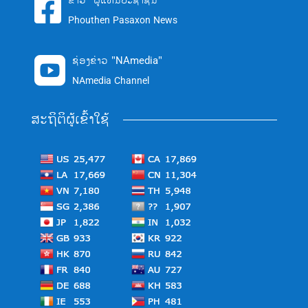
ຂ່າວ "ຜູ້ແທນປະຊາຊົນ"

Phouthen Pasaxon News
ຊ່ອງຂ່າວ "NAmedia"

NAmedia Channel
ສະຖິຕິຜູ້ເຂົ້າໃຊ້