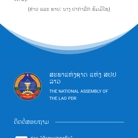
(ຂ່າວ ແລະ ພາບ: ນາງ ປາກາລັກ ພົມມີໄຊ)
ສະພາແຫ່ງຊາດ ແຫ່ງ ສປປ
ລາວ
THE NATIONAL ASSEMBLY OF
THE LAO PDR
ຕິດຕໍ່ສອບຖາມ