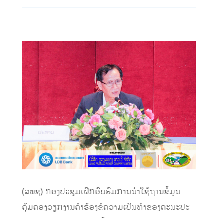
(ສພຊ) ກອງປະຊຸມເຝິກອົບຮົມການນໍາໃຊ້ຖານຂໍ້ມູນ
ຄຸ້ມຄອງວຽກງານຄໍາຮ້ອງຂໍຄວາມເປັນທໍາຂອງຄະນະປະ