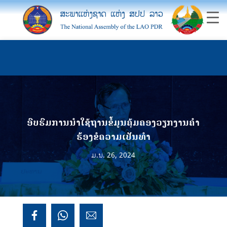
ອົບຮົມການນໍາໃຊ້ຖານຂໍ້ມູນຄຸ້ມຄອງວຽກງານຄໍາ
ຮ້ອງຂໍຄວາມເປັນທໍາ
ມ.ນ. 26, 2024