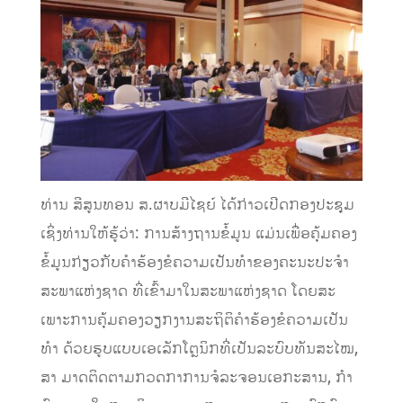
ທ່ານ ສີສູນທອນ ສ.ຜາບມີໄຊຍ໌ ໄດ້ກ່າວເປີດກອງປະຊຸມ
ເຊິ່ງທ່ານໃຫ້ຮູ້ວ່າ: ການສ້າງຖານຂໍ້ມູນ ແມ່ນເພື່ອຄຸ້ມຄອງ
ຂໍ້ມູນກ່ຽວກັບຄໍາຮ້ອງຂໍຄວາມເປັນທໍາຂອງຄະນະປະຈໍາ
ສະພາແຫ່ງຊາດ ທີ່ເຂົ້າມາໃນສະພາແຫ່ງຊາດ ໂດຍສະ
ເພາະການຄຸ້ມຄອງວຽກງານສະຖິຕິຄໍາຮ້ອງຂໍຄວາມເປັນ
ທໍາ ດ້ວຍຮູບແບບເອເລັກໂຕຼນິກທີ່ເປັນລະບົບທັນສະໄໝ,
ສາ ມາດຕິດຕາມກວດກາການຈໍລະຈອນເອກະສານ, ກໍາ