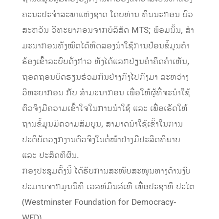
ຄະນະປະຈໍາສະພາແຫ່ງຊາດ ໂດຍທ່ານ ທິນນະກອນ ບົວ
ສະຫວັນ ວິທະຍາກອນຈາກບໍລິສັດ MTS; ພ້ອມນັ້ນ, ສຳ
ມະນາກອນທັງໝົດໄດ້ທົດລອງນຳໃຊ້ການປ້ອນຂໍ້ມູນຄຳ
ຮ້ອງເຂົ້າລະບົບດັ່ງກ່າວ ທັງໄດ້ແລກປ່ຽນຄຳຄິດຄຳເຫັນ,
ຖອດຖອນບົດຮຽນຮ່ວມກັນຢ່າງກົງໄປກົງມາ ລະຫວ່າງ
ວິທະຍາກອນ ກັບ ສຳມະນາກອນ ເພື່ອໃຫ້ຜູ້ທີ່ຈະນຳໃຊ້
ຕົວຈິງມີຄວາມເຂົ້າໃຈໃນການນຳໃຊ້ ແລະ ເພື່ອເຮັດໃຫ້
ຖານຂໍ້ມູນມີຄວາມສົມບູນ, ສາມາດນໍາໃຊ້ເຂົ້າໃນການ
ປະຕິບັດວຽກງານຕົວຈິງໃນຕໍ່ໜ້າຢ່າງມີປະສິດທິພາບ
ແລະ ປະສິດທິຜົນ.
ກອງປະຊຸມຄັ້ງນີ້ ໄດ້ຮັບການສະໜັບສະໜູນທາງດ້ານງົບ
ປະມານຈາກມູນນິທິ ເວສທ໌ມິນສ໌ເທີ ເພື່ອປະຊາທິ ປະໄຕ
(Westminster Foundation for Democracy-
WFD).