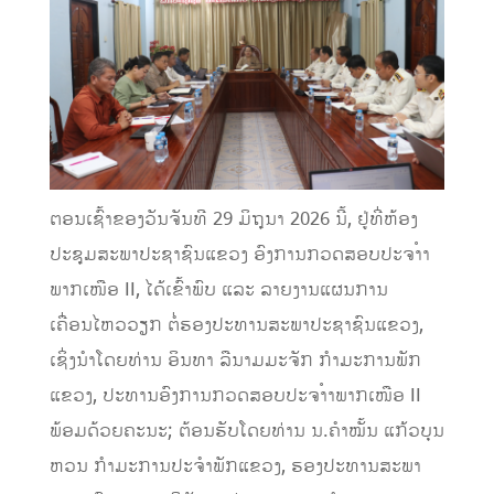
ຕອນເຊົ້າຂອງວັນຈັນທີ 29 ມິຖຸນາ 2026 ນີ້, ຢູ່ທີ່ຫ້ອງ
ປະຊຸມສະພາປະຊາຊົນແຂວງ ອົງການກວດສອບປະຈາໍາ
ພາກເໜືອ II, ໄດ້ເຂົ້າພົບ ແລະ ລາຍງານແຜນການ
ເຄື່ອນໄຫວວຽກ ຕໍ່ຮອງປະທານສະພາປະຊາຊົນແຂວງ,
ເຊິ່ງນໍາໂດຍທ່ານ ອິນທາ ລືນາມມະຈັກ ກໍາມະການພັກ
ແຂວງ, ປະທານອົງການກວດສອບປະຈາໍາພາກເໜືອ II
ພ້ອມດ້ວຍຄະນະ; ຕ້ອນຮັບໂດຍທ່ານ ນ.ຄໍາໝັ້ນ ແກ້ວບຸນ
ຫວນ ກໍາມະການປະຈໍາພັກແຂວງ, ຮອງປະທານສະພາ