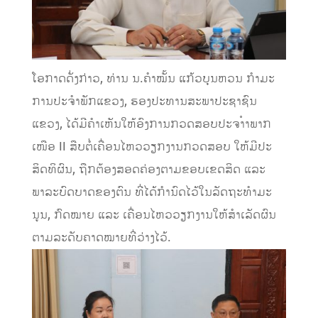
ໂອກາດດັ່ງກ່າວ, ທ່ານ ນ.ຄໍາໝັ້ນ ແກ້ວບຸນຫວນ ກໍາມະ
ການປະຈໍາພັກແຂວງ, ຮອງປະທານສະພາປະຊາຊົນ
ແຂວງ, ໄດ້ມີຄໍາເຫັນໃຫ້ອົງການກວດສອບປະຈາໍາພາກ
ເໜືອ II ສືບຕໍ່ເຄື່ອນໄຫວວຽກງານກວດສອບ ໃຫ້ມີປະ
ສິດທິຜົນ, ຖືກຕ້ອງສອດຄ່ອງຕາມຂອບເຂດສິດ ແລະ
ພາລະບົດບາດຂອງຕົນ ທີ່ໄດ້ກໍານົດໄວ້ໃນລັດຖະທໍາມະ
ນູນ, ກົດໝາຍ ແລະ ເຄື່ອນໄຫວວຽກງານໃຫ້ສໍາເລັດຜົນ
ຕາມລະດັບຄາດໝາຍທີ່ວ່າງໄວ້.