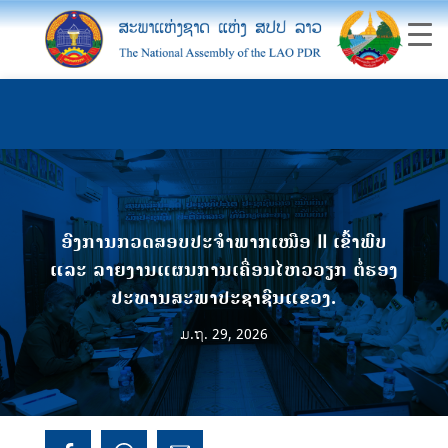
ອົງການກວດສອບປະຈໍາພາກເໜືອ II ເຂົ້າພົບ
ແລະ ລາຍງານແຜນການເຄື່ອນໄຫວວຽກ ຕໍ່ຮອງ
ປະທານສະພາປະຊາຊົນແຂວງ.
ມ.ຖ. 29, 2026