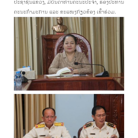
ປະຊາຊົນແຂວງ, ມີບັນດາທ່ານຄະນະປະຈໍາ, ຮອງປະທານ
ຄະນະກໍາມະການ ແລະ ຂະແໜງກ່ຽວຂ້ອງ ເຂົ້າຮ່ວມ.