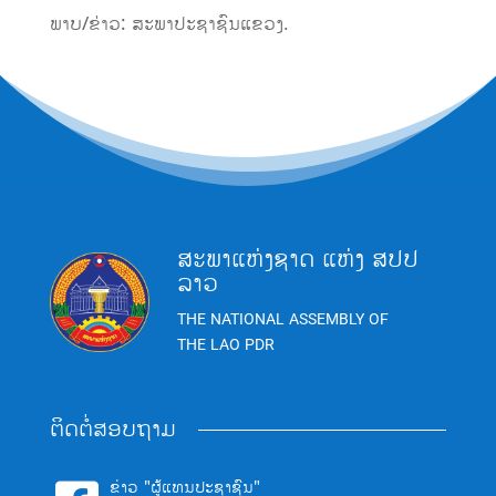
ພາບ/ຂ່າວ: ສະພາປະຊາຊົນແຂວງ.
ສະພາແຫ່ງຊາດ ແຫ່ງ ສປປ
ລາວ
THE NATIONAL ASSEMBLY OF
THE LAO PDR
ຕິດຕໍ່ສອບຖາມ
ຂ່າວ "ຜູ້ແທນປະຊາຊົນ"