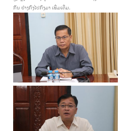
ກັນ ຢ່າງກົງໄປກົງມາ ເພີ່ມເຕີ່ມ.