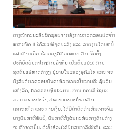
ຕາງໜ້າຄະນະຮັບຜິດຊອບຈາກອົງການກວດສອບປະຈາໍາ
ພາກເໜືອ II ໄດ້ສະເໜີຈຸດປະສົງ ແລະ ລາຍງານໂດຍຫຍໍ້
ແຜນການເຄື່ອນໄຫວວຽກກວດສອບ ການຈັດຕັ້ງ
ປະຕິບັດບັນດາໂຄງການລົງທຶນ ເປັນຕົ້ນແມ່ນ: ການ
ຂຸດຄົ້ນແຮ່ທາດຕ່າງໆ ຢູ່ພາຍໃນແຂວງອຸດົມໄຊ ແລະ ຈະ
ຍັງສືບຕໍ່ກວດສອບບັນດາຫົວໜ່ວຍເປົ້າໝາຍຄື: ຊັບສິນ
ແຫ່ງລັດ, ກວດສອບງົບປະມານ. ທ່ານ ຄອນສີ ໄຊຍະ
ມອນ ຄະນະປະຈໍາ, ປະທານຄະນະກໍາມະການ
ເສດຖະກິດ ແລະ ການເງິນ, ໄດ້ມີຄໍາຄິດຄໍາເຫັນເຈາະຈີ້ມ
ບາງບັນຫາທີ່ພົບພໍ້, ບັນຫາທີ່ສົ່ງຜົນກະທົບທາງດ້ານຕ່າງ
ໆ; ຫຼັງຈາກນັ້ນ, ຜູ້ເຂົ້າຮ່ວມໄດ້ປຶກສາຫາລືເຊິງກັນ ແລະ