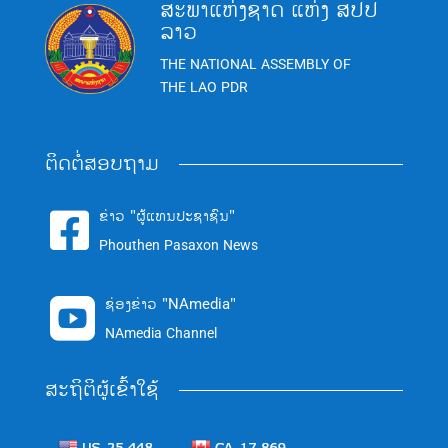
ສະພາແຫ່ງຊາດ ແຫ່ງ ສປປ
ລາວ
THE NATIONAL ASSEMBLY OF
THE LAO PDR
ຕິດຕໍ່ສອບຖາມ
ຂ່າວ "ຜູ້ແທນປະຊາຊົນ"

Phouthen Pasaxon News
ຊ່ອງຂ່າວ "NAmedia"

NAmedia Channel
ສະຖິຕິຜູ້ເຂົ້າໃຊ້