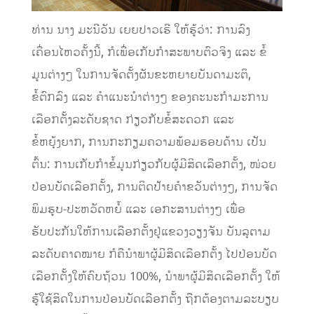
ທ່ານ ນາງ ມະນີວັນ ເຍຍປາວເຮີ ໃຫ້ຮູ້ວ່າ: ການລົງ
ເຄື່ອນໄຫວຄັ້ງນີ້, ກໍເພື່ອເກັບກໍາສະພາບຕົວຈິງ ແລະ ຂໍ້
ມູນຕ່າງໆ ໃນການຈັດຕັ້ງຜັນຂະຫຍາຍບັນດາມະຕິ,
ຂໍ້ຕົກລົງ ແລະ ຄໍາແນະນໍາຕ່າງໆ ຂອງຄະນະກໍາມະການ
ເລືອກຕັ້ງລະດັບຊາດ ກ່ຽວກັບຂໍ້ສະດວກ ແລະ
ຂໍ້ຫຍຸ້ງຍາກ, ການກະກຽມຄວາມພ້ອມຮອບດ້ານ ເປັນ
ຕົ້ນ: ການເກັບກໍາຂໍ້ມູນກ່ຽວກັບຜູ້ມີສິດເລືອກຕັ້ງ, ໜ່ວຍ
ປ່ອນບັດເລືອກຕັ້ງ, ການຕິດປ້າຍຄໍາຂວັນຕ່າງໆ, ການຈັດ
ພິມຮູບ-ປະຫວັດຫຍໍ້ ແລະ ເອກະສານຕ່າງໆ ເພື່ອ
ຮັບປະກັນໃຫ້ການເລືອກຕັ້ງຢູ່ແຂວງວຽງຈັນ ບັນລຸຕາມ
ລະດັບຄາດໝາຍ ກໍຄືນໍາພາຜູ້ມີສິດເລືອກຕັ້ງ ໄປປ່ອນບັດ
ເລືອກຕັ້ງໃຫ້ຄົບຖ້ວນ 100%, ນໍາພາຜູ້ມີສິດເລືອກຕັ້ງ ໃຫ້
ຮູ້ໃຊ້ສິດໃນການປ່ອນບັດເລືອກຕັ້ງ ຖືກຕ້ອງຕາມລະບຽບ