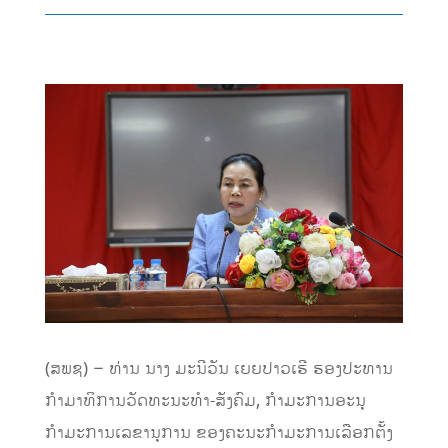
(ສພຊ) – ທ່ານ ນາງ ມະນີວັນ ເຍຍປາວເຮີ ຮອງປະທານ
ກຳມາທິການວັດທະນະທຳ-ສັງຄົມ, ກຳມະການອະນຸ
ກຳມະການເລຂານຸການ ຂອງຄະນະກຳມະການເລືອກຕັ້ງ