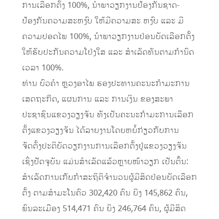
ການເລືອກຕັ້ງ 100%, ນໍາພາວຽກງານປ້ອງກັນຊາດ-
ປ້ອງກັນຄວາມສະຫງົບ ໃຫ້ມີຄວາມສະ ຫງົບ ແລະ ມີ
ຄວາມປອດໄພ 100%, ນໍາພາວຽກງານປ່ອນບັດເລືອກຕັ້ງ
ໃຫ້ຮັບປະກັນຄວາມໂປ່ງໃສ ແລະ ສໍາເລັດທັນຕາມກໍານົດ
ເວລາ 100%.
ທ່ານ ບົວຄຳ ຫຼວງອາໄພ ຮອງປະທານຄະນະກຳມະການ
ເສດຖະກິດ, ແຜນການ ແລະ ການເງິນ ຂອງສະພາ
ປະຊາຊົນແຂວງວຽງຈັນ ທັງເປັນຄະນະກຳມະການເລືອກ
ຕັ້ງແຂວງວຽງຈັນ ໄດ້ລາຍງານໂດຍຫຍໍ້ກ່ຽວກັບການ
ຈັດຕັ້ງປະຕິບັດວຽກງານການເລືອກຕັ້ງຢູ່ແຂວງວຽງຈັນ
ເຊິ່ງປັດຈຸບັນ ແມ່ນສຳເລັດແລ້ວຫຼາຍໜ້າວຽກ ເປັນຕົ້ນ:
ສຳເລັດການເກັບກຳສະຖິຕິຈຳນວນຜູ້ມີສິດປ່ອນບັດເລືອກ
ຕັ້ງ ຕາມສຳມະໂນຄົວ 302,420 ຄົນ ຍິງ 145,862 ຄົນ,
ພົນລະເມືອງ 514,471 ຄົນ ຍິງ 246,764 ຄົນ, ຜູ້ມີສິດ