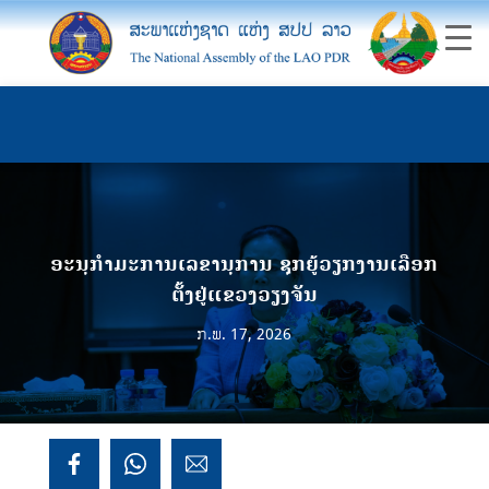
ອະນຸກຳມະການເລຂານຸການ ຊຸກຍູ້ວຽກງານເລືອກ
ຕັ້ງຢູ່ແຂວງວຽງຈັນ
ກ.ພ. 17, 2026