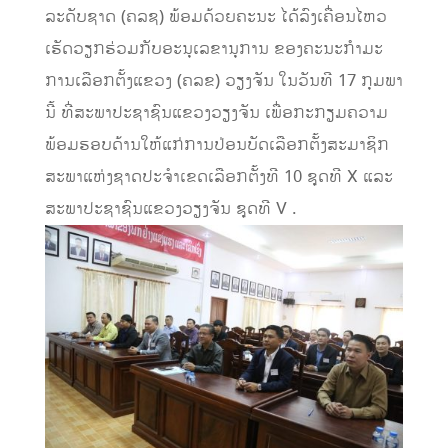
ລະດັບຊາດ (ຄລຊ) ພ້ອມດ້ວຍຄະນະ ໄດ້ລົງເຄື່ອນໄຫວ
ເຮັດວຽກຮ່ວມກັບອະນຸເລຂານຸການ ຂອງຄະນະກໍາມະ
ການເລືອກຕັ້ງແຂວງ (ຄລຂ) ວຽງຈັນ ໃນວັນທີ 17 ກຸມພາ
ນີ້ ທີ່ສະພາປະຊາຊົນແຂວງວຽງຈັນ ເພື່ອກະກຽມຄວາມ
ພ້ອມຮອບດ້ານໃຫ້ແກ່ການປ່ອນບັດເລືອກຕັ້ງສະມາຊິກ
ສະພາແຫ່ງຊາດປະຈຳເຂດເລືອກຕັ້ງທີ 10 ຊຸດທີ X ແລະ
ສະພາປະຊາຊົນແຂວງວຽງຈັນ ຊຸດທີ V .