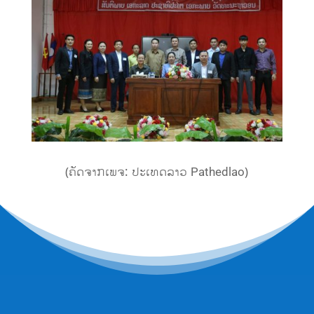
(ຄັດຈາກເພຈ: ປະເທດລາວ Pathedlao)