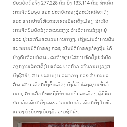
ປ່ອນບັດຕົວຈິງ 277,228 ຄົນ ຍິງ 133,114 ຄົນ; ສຳເລັດ
ການຈັດພິມຮູບ ແລະ ປະຫວັດຂອງຜູ້ສະໝັກເລືອກຕັ້ງ
ແລະ ແຈກຢາຍໃຫ້ແຕ່ລະເຂດເລືອກຕັ້ງເມືອງ; ສຳເລັດ
ການຈັດພິມບັດລົງຄະແນນສຽງ; ສຳເລັດການລົງຊຸກຍູ້
ແລະ ປຸກລະດົມຂະບວນການຕ່າງໆ. ເຖິງແມ່ນວ່າການຜັນ
ຂະຫຍາຍນິຕິກຳຂອງ ຄລຊ ເປັນນິຕິກຳຂອງທ້ອງຖິ່ນ ໄດ້
ຢ່າງຄົບຖ້ວນກໍຕາມ, ແຕ່ຖ້າທຽບໃສ່ການຈັດຕັ້ງປະຕິບັດ
ວຽກງານເລືອກຕັ້ງໃນແຕ່ລະບາດກ້າວ ເຫັນວ່າບາງວຽກ
ຍັງຊັກຊ້າ, ການປະສານງານລະຫວ່າງ ຄລຂ ກັບຄະນະ
ກຳມະການເລືອກຕັ້ງຂັ້ນເມືອງ ຍັງບໍ່ທັນໂລ່ງລ່ຽນເທົ່າທີ່
ຄວນ, ການເກັບກຳສະຖິຕິຈຳນວນພົນລະເມືອງ, ຜູ້ມີສິດ
ປ່ອນບັດເລືອກຕັ້ງ ແລະ ໜ່ວຍປ່ອນບັດເລືອກຕັ້ງ ໃນທົ່ວ
ແຂວງ ຍັງມີບາງເມືອງມີຄວາມຊັກຊ້າ.