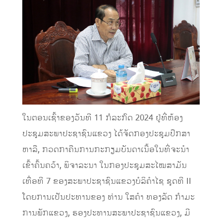
ໃນຕອນເຊົ້າຂອງວັນທີ 11 ກໍລະກົດ 2024 ຢູ່ທີ່ຫ້ອງ
ປະຊຸມສະພາປະຊາຊົນແຂວງ ໄດ້ຈັດກອງປະຊຸມປຶກສາ
ຫາລື, ກວດກາຄືນການກະກຽມບັນດາເນື້ອໃນທີ່ຈະນໍາ
ເຂົ້າຄົ້ນຄວ້າ, ພິຈາລະນາ ໃນກອງປະຊຸມສະໄໝສາມັນ
ເທື່ອທີ 7 ຂອງສະພາປະຊາຊົນແຂວງບໍລິຄໍາໄຊ ຊຸດທີ II
ໂດຍການເປັນປະທານຂອງ ທ່ານ ໃສຄໍາ ທອງລັດ ກໍາມະ
ການພັກແຂວງ, ຮອງປະທານສະພາປະຊາຊົນແຂວງ, ມີ