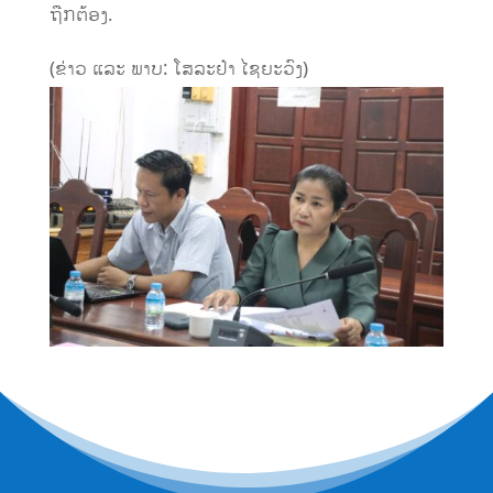
ຖືກຕ້ອງ.
(ຂ່າວ ແລະ ພາບ: ໂສລະຢ໋າ ໄຊຍະວົງ)