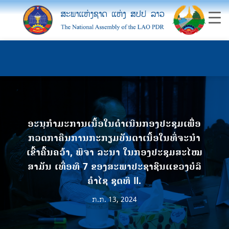
ອະນຸກຳມະການເນື້ອໃນດຳເນີນກອງປະຊຸມເພື່ຶອ
ກວດກາຄືນການກະກຽມບັນດາເນື້ອໃນທີ່ຈະນໍາ
ເຂົ້າຄົ້ນຄວ້າ, ພິຈາ ລະນາ ໃນກອງປະຊຸມສະໄໝ
ສາມັນ ເທື່ອທີ 7 ຂອງສະພາປະຊາຊົນແຂວງບໍລິ
ຄໍາໄຊ ຊຸດທີ II.
ກ.ກ. 13, 2024