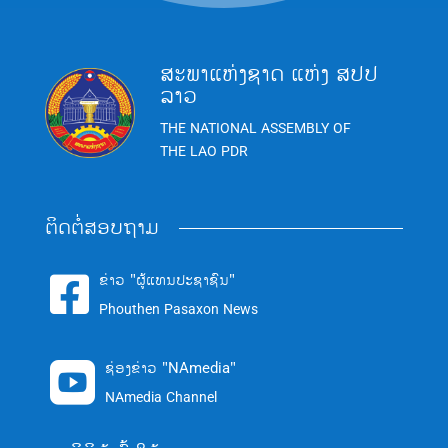
ສະພາແຫ່ງຊາດ ແຫ່ງ ສປປ
ລາວ
THE NATIONAL ASSEMBLY OF
THE LAO PDR
ຕິດຕໍ່ສອບຖາມ
ຂ່າວ "ຜູ້ແທນປະຊາຊົນ"

Phouthen Pasaxon News
ຊ່ອງຂ່າວ "NAmedia"

NAmedia Channel