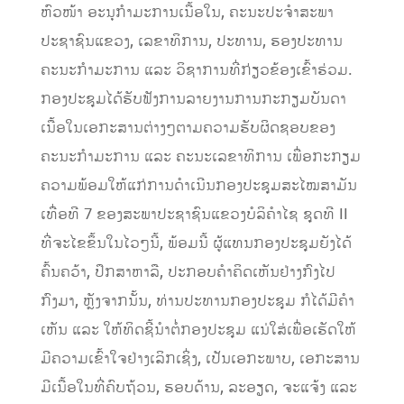
ຫົວໜ້າ ອະນຸກຳມະການເນື້ອໃນ, ຄະນະປະຈໍາສະພາ
ປະຊາຊົນແຂວງ, ເລຂາທິການ, ປະທານ, ຮອງປະທານ
ຄະນະກຳມະການ ແລະ ວິຊາການທີ່ກ່ຽວຂ້ອງເຂົ້າຮ່ວມ.
ກອງປະຊຸມໄດ້ຮັບຟັງການລາຍງານການກະກຽມບັນດາ
ເນື້ອໃນເອກະສານຕ່າງໆຕາມຄວາມຮັບຜິດຊອບຂອງ
ຄະນະກຳມະການ ແລະ ຄະນະເລຂາທິການ ເພື່ອກະກຽມ
ຄວາມພ້ອມໃຫ້ແກ່ການດໍາເນີນກອງປະຊຸມສະໄໝສາມັນ
ເທື່ອທີ 7 ຂອງສະພາປະຊາຊົນແຂວງບໍລິຄໍາໄຊ ຊຸດທີ II
ທີ່ຈະໄຂຂຶ້ນໃນໄວໆນີ້, ພ້ອມນີ້ ຜູ້ແທນກອງປະຊຸມຍັງໄດ້
ຄົ້ນຄວ້າ, ປຶກສາຫາລື, ປະກອບຄໍາຄິດເຫັນຢ່າງກົງໄປ
ກົງມາ, ຫຼັງຈາກນັ້ນ, ທ່ານປະທານກອງປະຊຸມ ກໍໄດ້ມີຄຳ
ເຫັນ ແລະ ໃຫ້ທິດຊີ້ນໍາຕໍ່ກອງປະຊຸມ ແນ່ໃສ່ເພື່ອເຮັດໃຫ້
ມີຄວາມເຂົ້າໃຈຢ່າງເລິກເຊິ່ງ, ເປັນເອກະພາບ, ເອກະສານ
ມີເນື້ອໃນທີ່ຄົບຖ້ວນ, ຮອບດ້ານ, ລະອຽດ, ຈະແຈ້ງ ແລະ