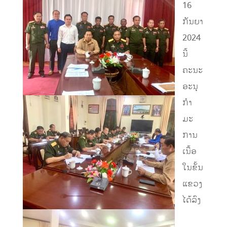
16
ກັນຍາ
2024
ນີ້
ຄະນະ
ອະນຸ
ກຳ
ມະ
ການ
ເນື້ອ
ໃນຂັ້ນ
ແຂວງ
ໄດ້ລົງ