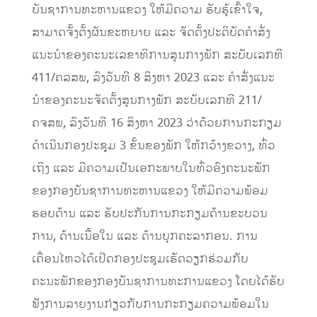
ບັນຊາການທະຫານແຂວງ ໃຫ້ມີຄວາມ ຮັບຮູ້ເຂົ້າໃຈ,
ສາມາດຈັ້ງຕັ້ງຜັນຂະຫຍາຍ ແລະ ຈັດຕັ້ງປະຕິບັດຄໍາສັ່ງ
ແນະນໍາຂອງຄະນະເລຂາທິການສູນກາງພັກ ສະບັບເລກທີ
411/ຄລສພ, ລົງວັນທີ 8 ສິງຫາ 2023 ແລະ ຄໍາສັ່ງແນະ
ນໍາຂອງຄະນະຈັດຕັ້ງສູນກາງພັກ ສະບັບເລກທີ 211/
ຄຈສພ, ລົງວັນທີ 16 ສິງຫາ 2023 ວ່າດ້ວຍການກະກຽມ
ດໍາເນີນກອງປະຊຸມ 3 ຂັ້ນຂອງພັກ ໃຫ້ກວ້າງຂວາງ, ທົ່ວ
ເຖິງ ແລະ ມີຄວາມເປັນເອກະພາບໃນທົ່ວອົງຄະນະພັກ
ຂອງກອງບັນຊາການທະຫານແຂວງ ໃຫ້ມີຄວາມພ້ອມ
ຮອບດ້ານ ແລະ ຮັບປະກັນການກະກຽມດ້ານຂະບວນ
ການ, ດ້ານເນື້ອໃນ ແລະ ດ້ານບຸກຄະລາກອນ. ການ
ເຄື່ອນໄຫວໄດ້ເປີດກອງປະຊຸມເຮັດວຽກຮ່ວມກັບ
ຄະນະພັກຂອງກອງບັນຊາການທະການແຂວງ ໂດຍໄດ້ຮັບ
ຟັງການລາຍງານກ່ຽວກັບການກະກຽມຄວາມພ້ອມໃນ