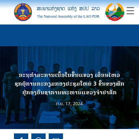
ອະນຸກຳມະການເນື້ອໃນຂັ້ນແຂວງ ເຄື່ອນໄຫວ
ຊຸກຍູ້ການກະກຽມກອງປະຊຸມໃຫຍ່ 3 ຂັ້ນຂອງພັກ
ຢູ່ກອງບັນຊາການທະຫານແຂວງຈໍາປາສັກ
ກ.ຍ. 17, 2024