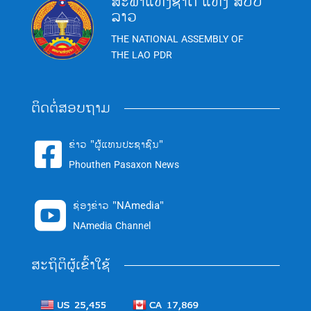
ສະພາແຫ່ງຊາດ ແຫ່ງ ສປປ
ລາວ
THE NATIONAL ASSEMBLY OF
THE LAO PDR
ຕິດຕໍ່ສອບຖາມ
ຂ່າວ "ຜູ້ແທນປະຊາຊົນ"

Phouthen Pasaxon News
ຊ່ອງຂ່າວ "NAmedia"

NAmedia Channel
ສະຖິຕິຜູ້ເຂົ້າໃຊ້