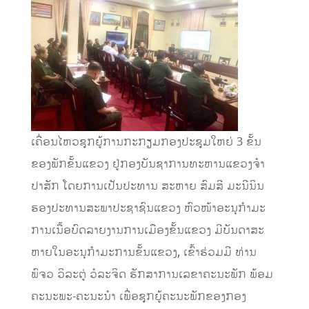
ເຄື່ອນໄຫວຊຸກຍູ້ການກະກຽມກອງປະຊຸມໃຫຍ່ 3 ຂັ້ນ
ຂອງພັກຂັ້ນແຂວງ ຢູ່ກອງບັນຊາການທະຫານແຂວງຈຳ
ປາສັກ ໂດຍການເປັນປະທານ ສະຫາຍ ສົມສີ ມະນີນິນ
ຮອງປະທານສະພາປະຊາຊົນແຂວງ ຫົວໜ້າອະນຸກໍາມະ
ການເນື້ອບົດລາຍງານການເມືອງຂັ້ນແຂວງ ມີບັນດາສະ
ຫາຍໃນອະນຸກຳມະການຂັ້ນແຂວງ, ເຂົ້າຮ່ວມມີ ທ່ານ
ພົຈວ ວິລະຕູ່ ວໍລະຈິດ ຮັກສາການເລຂາຄະນະພັກ ພ້ອມ
ຄະນະພະ-ຄະນະນຳ ເພື່ອຊຸກຍູ້ຄະນະພັກຂອງກອງ