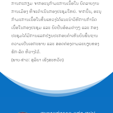
ການກະກຽມ ຈາກອະນຸກຳມະການເນື້ອໃນ ບົດລາຍງານ
ການເມືອງ ທີ່ຈະດຳເນີນກອງປະຊຸມໃຫຍ່. ຈາກນັ້ນ, ອະນຸ
ກໍາມະການເນື້ອໃນຂັ້ນແຂວງໄດ້ແນະນຳວິທີການກຳນົດ
ເນື້ອໃນກອງປະຊຸມ ແລະ ບົດປີ່ນອ້ອມຕ່າງໆ ແລະ ກອງ
ປະຊຸມໄດ້ມີການແລກປ່ຽນປະກອບຄຳເຫັນບົນພື້ນຖານ
ຄວາມເປັນເອກະພາບ ແລະ ສອດຄ່ອງຕາມລະບຽບຂອງ
ພັກ-ລັດ ທີ່ວາງໄວ້.
(ພາບ-ຂ່າວ: ສຸລິຍາ ເພັງສະຫວັດ)